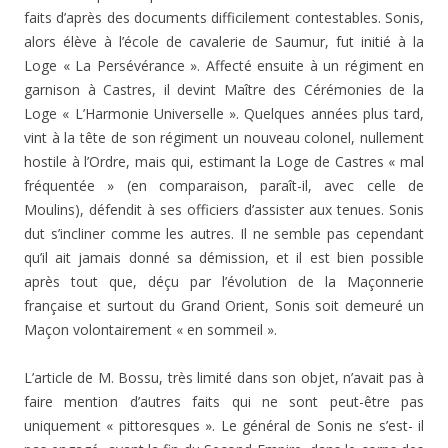
faits d’après des documents diffi­cilement contestables. Sonis,
alors élève à l’école de cava­lerie de Saumur, fut initié à la
Loge « La Persévérance ». Affecté ensuite à un régiment en
garnison à Castres, il devint Maître des Cérémonies de la
Loge « L’Harmonie Universelle ». Quelques années plus tard,
vint à la tête de son régiment un nouveau colonel, nullement
hostile à l’Ordre, mais qui, estimant la Loge de Castres « mal
fré­quentée » (en comparaison, paraît-il, avec celle de
Moulins), défendit à ses officiers d’assister aux tenues. Sonis
dut s’in­cliner comme les autres. Il ne semble pas cependant
qu’il ait jamais donné sa démission, et il est bien possible
après tout que, déçu par l’évolution de la Maçonnerie
française et surtout du Grand Orient, Sonis soit demeuré un
Maçon volontairement « en sommeil ».
L’article de M. Bossu, très limité dans son objet, n’avait pas à
faire mention d’autres faits qui ne sont peut-être pas
uniquement « pittoresques ». Le général de Sonis ne s’est- il