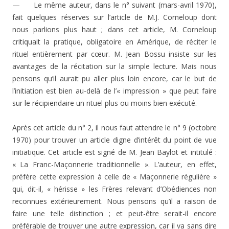
— Le même auteur, dans le n° suivant (mars-avril 1970),
fait quelques réserves sur l’article de M.J. Corneloup dont
nous parlions plus haut ; dans cet article, M. Corneloup
critiquait la pratique, obligatoire en Amérique, de réciter le
rituel entièrement par cœur. M. Jean Bossu insiste sur les
avantages de la récitation sur la simple lecture. Mais nous
pensons qu’il aurait pu aller plus loin encore, car le but de
l’initiation est bien au-delà de l’« impres­sion » que peut faire
sur le récipiendaire un rituel plus ou moins bien exécuté.
Après cet article du n° 2, il nous faut attendre le n° 9 (octobre
1970) pour trouver un article digne d’inté­rêt du point de vue
initiatique. Cet article est signé de M. Jean Baylot et intitulé :
« La Franc-Maçonnerie traditionnelle ». L’auteur, en effet,
préfère cette expression à celle de « Maçonnerie régulière »
qui, dit-il, « hérisse » les Frères relevant d’Obédiences non
reconnues extérieure­ment. Nous pensons qu’il a raison de
faire une telle dis­tinction ; et peut-être serait-il encore
préférable de trou­ver une autre expression, car il va sans dire