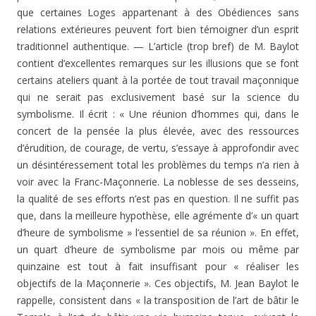
que certaines Loges appartenant à des Obédiences sans
relations exté­rieures peuvent fort bien témoigner d’un esprit
tradition­nel authentique. — L’article (trop bref) de M. Baylot
con­tient d’excellentes remarques sur les illusions que se font
certains ateliers quant à la portée de tout travail maçon­nique
qui ne serait pas exclusivement basé sur la science du
symbolisme. Il écrit : « Une réunion d’hommes qui, dans le
concert de la pensée la plus élevée, avec des res­sources
d’érudition, de courage, de vertu, s’essaye à appro­fondir avec
un désintéressement total les problèmes du temps n’a rien à
voir avec la Franc-Maçonnerie. La nobles­se de ses desseins,
la qualité de ses efforts n’est pas en question. Il ne suffit pas
que, dans la meilleure hypothèse, elle agrémente d’« un quart
d’heure de symbolisme » l’es­sentiel de sa réunion ». En effet,
un quart d’heure de symbolisme par mois ou même par
quinzaine est tout à fait insuffisant pour « réaliser les
objectifs de la Maçon­nerie ». Ces objectifs, M. Jean Baylot le
rappelle, consis­tent dans « la transposition de l’art de bâtir le