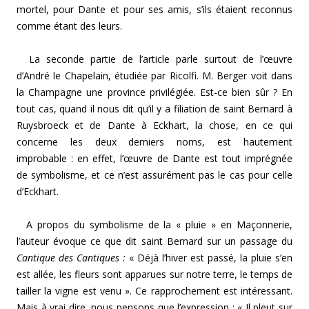
mortel, pour Dante et pour ses amis, s’ils étaient recon­nus
comme étant des leurs.
La seconde partie de l’article parle surtout de l’œuvre
d’André le Chapelain, étudiée par Ricolfi. M. Berger voit dans
la Champagne une province privilégiée. Est-ce bien sûr ? En
tout cas, quand il nous dit qu’il y a filiation de saint Bernard à
Ruysbroeck et de Dante à Eckhart, la chose, en ce qui
concerne les deux derniers noms, est hautement
improbable : en effet, l’œuvre de Dante est tout imprégnée
de symbolisme, et ce n’est assurément pas le cas pour celle
d’Eckhart.
A propos du symbolisme de la « pluie » en Maçonnerie,
l’auteur évoque ce que dit saint Bernard sur un passage du
Cantique des Cantiques :
« Déjà l’hiver est passé, la pluie s’en
est allée, les fleurs sont apparues sur notre terre, le temps de
tailler la vigne est venu ». Ce rappro­chement est intéressant.
Mais à vrai dire, nous pensons que l’expression : « Il pleut sur