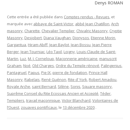
Denys ROMAN
Cette entrée a été publiée dans
Comptes rendus - Revues
, et
marquée avec
abbaye de Saint-Victor
,
abbé Jean Chatillon
,
Arch
masonry
,
Charette
,
Chevalier Templier
,
Chivalric Masonry
,
Cryptie
Masonry
,
Desjobert
,
Diana Vaughan
,
Dionysos
,
Etienne Morin
,
Gargantua
,
Hiram-Abiff
,
Jean Baylot
,
Jean Bossu
,
Jean Pierre
Berger
,
Jean Tourniac
,
Léo Taxil
,
Loigny
,
Louis-Claude de Saint-
Martin
,
Luz
,
M. J. Corneloup
,
Maçonnerie américaine
,
manuscrit
Graham
,
Noé
,
Old Charges
,
Ordre du Temple rénové
,
Palingenius
,
Pantagruel
,
Papus
,
Pie IX
,
pierre de fondation
,
Prince Hall
Masonry
,
Rabelais
,
René Guénon
,
Rite d’ York
,
Robert Amadou
,
Royale Ar­che
,
saint Bernard
,
Silène
,
Sonis
,
Square masonry
,
Suprême Conseil du Rite Ecossais Ancien et Accepté
,
Téder
,
Templiers
,
travail maçon­nique
,
Victor Blanchard
,
Volontaires de
l’Ouest
,
zouaves pontificaux
, le
13 décembre 2020
.