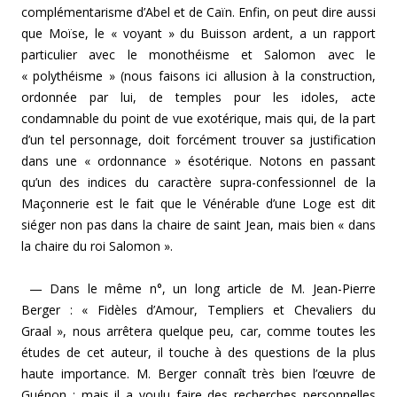
complémentarisme d’Abel et de Caïn. Enfin, on peut dire aussi
que Moïse, le « voyant » du Buisson ardent, a un rapport
particulier avec le monothéisme et Salomon avec le
« polythéisme » (nous faisons ici allusion à la construction,
ordonnée par lui, de temples pour les idoles, acte
condamnable du point de vue exotérique, mais qui, de la part
d’un tel personnage, doit forcément trouver sa justification
dans une « ordonnance » ésotérique. Notons en passant
qu’un des indices du caractère supra-confes­sionnel de la
Maçonnerie est le fait que le Vénérable d’une Loge est dit
siéger non pas dans la chaire de saint Jean, mais bien « dans
la chaire du roi Salomon ».
— Dans le même n°, un long article de M. Jean-Pierre
Berger : « Fidèles d’Amour, Templiers et Chevaliers du
Graal », nous arrêtera quelque peu, car, comme toutes les
études de cet auteur, il touche à des questions de la plus
haute importance. M. Berger connaît très bien l’œuvre de
Guénon ; mais il a voulu faire des recherches person­nelles