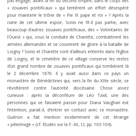
pas engagé, avant la fin du Second Empire, dans le corps des
« zouaves pontificaux » qui tentèrent un effort désespéré
pour maintenir le trône de « Pie IX pape et roi » ? Après la
ruine de cet ultime espoir, Sonis ne fit-il pas partie, avec
beaucoup d’autres zouaves pontificaux, des « Volontaires de
l’Ouest » qui, sous la conduite de Charette, combattirent les
armées allemandes et se cou­vrirent de gloire à la bataille de
Loigny ? Sonis et Charette sont d’ailleurs enterrés dans l’église
de Loigny, et le cimetière de ce village conserve les restes
d’un grand nombre de zouaves pontificaux qui tombèrent là
le 2 dé­cembre 1870. Il y avait aussi dans ce pays un
monastère de Bénédictines qui, vers la fin du XIXe siècle, se
révoltèrent contre l’autorité diocésaine. Chose assez
curieuse : après la déconfiture de Léo Taxil, une des
personnes qui se faisaient passer pour Diana Vaughan eut
l’intention, pa­rait-il, d’entrer en contact avec ce monastère.
Guénon a fait mention incidemment de cet étrange
« pèlerinage » (cf. Etudes sur la F.-M., t.l, pp. 103-104).