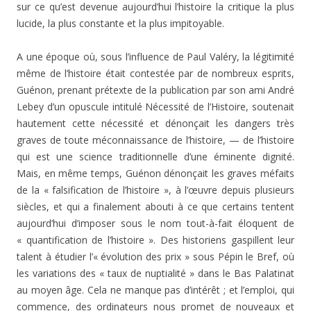
sur ce qu’est devenue aujourd’hui l’histoire la critique la plus
lucide, la plus constante et la plus impitoyable.
A une époque où, sous l’influence de Paul Valéry, la légitimité
même de l’histoire était contestée par de nom­breux esprits,
Guénon, prenant prétexte de la publication par son ami André
Lebey d’un opuscule intitulé Nécessité de l’Histoire, soutenait
hautement cette nécessité et dé­nonçait les dangers très
graves de toute méconnaissance de l’histoire, — de l’histoire
qui est une science tra­ditionnelle d’une éminente dignité.
Mais, en même temps, Guénon dénonçait les graves méfaits
de la « falsification de l’histoire », à l’œuvre depuis plusieurs
siècles, et qui a finalement abouti à ce que certains tentent
aujourd’hui d’imposer sous le nom tout-à-fait éloquent de
« quanti­fication de l’histoire ». Des historiens gaspillent leur
talent à étudier l’« évolution des prix » sous Pépin le Bref, où
les variations des « taux de nuptialité » dans le Bas Palatinat
au moyen âge. Cela ne manque pas d’intérêt ; et l’emploi, qui
commence, des ordinateurs nous promet de nouveaux et