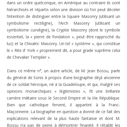
dans un ordre quelconque, en Amérique au contraire ils sont
hiérarchisés et répartis selon une division où l’on peut déceler
l’intention de distinguer entre la Square Ma­sonry (utilisant un
symbolisme rectiligne), l’Arch Masonry (utilisant un
symbolisme curviligne), la Cryptie Masonry (dont le symbole
essentiel, la « pierre de fondation », peut être rapproché du
luz) et la Chivalric Masonry. Un tel « système », qui constitue
le « Rite d’ York » proprement dit, a pour grade suprême celui
de Chevalier Templier ».
Dans ce même n°, un autre article, de M. Jean Bossu, parle
du général de Sonis à propos d’une biographie déjà ancienne
de ce soldat héroïque, né à la Guadeloupe, et qui, malgré ses
opinions monarchiques « légitimistes », fit une brillante
carrière militaire sous le Second Empire et la IIIe République.
Bien que catholique fervent, il appartint à la Franc-
Maçonnerie. La biographie en question a donné de ce fait des
explications relevant de la plus haute fan­taisie et dont M.
Bossu n’a pas de peine à démontrer l’inanité. Il rétablit les