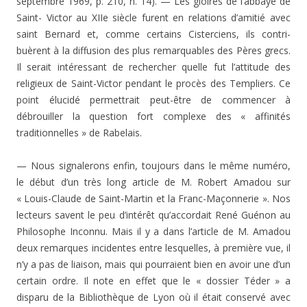
septembre 1969, p. 210, n. 14). — Les gloires de l’abbaye de
Saint- Victor au XIIe siècle furent en relations d’amitié avec
saint Bernard et, comme certains Cisterciens, ils contri­
buèrent à la diffusion des plus remarquables des Pères grecs.
Il serait intéressant de rechercher quelle fut l’attitu­de des
religieux de Saint-Victor pendant le procès des Templiers. Ce
point élucidé permettrait peut-être de com­mencer à
débrouiller la question fort complexe des « affi­nités
traditionnelles » de Rabelais.
— Nous signalerons enfin, toujours dans le même numé­ro,
le début d’un très long article de M. Robert Amadou sur
« Louis-Claude de Saint-Martin et la Franc-Maçonne­rie ». Nos
lecteurs savent le peu d’intérêt qu’accordait René Guénon au
Philosophe Inconnu. Mais il y a dans l’article de M. Amadou
deux remarques incidentes entre lesquelles, à première vue, il
n’y a pas de liaison, mais qui pourraient bien en avoir une d’un
certain ordre. Il note en effet que le « dossier Téder » a
disparu de la Bibliothèque de Lyon où il était conservé avec