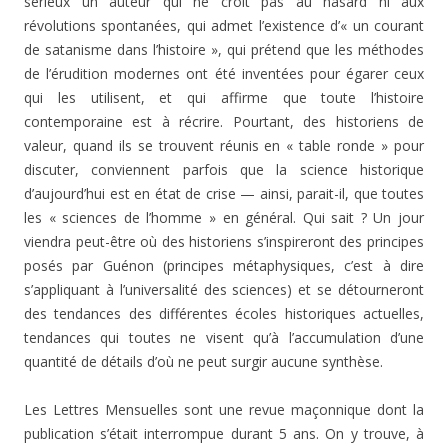
sérieux un auteur qui ne croit pas au hasard ni aux
révolutions spontanées, qui admet l’existence d’« un courant
de satanisme dans l’histoire », qui prétend que les méthodes
de l’érudition modernes ont été inventées pour égarer ceux
qui les utilisent, et qui affirme que toute l’histoire
contemporaine est à récrire. Pourtant, des historiens de
valeur, quand ils se trouvent réunis en « ta­ble ronde » pour
discuter, conviennent parfois que la scien­ce historique
d’aujourd’hui est en état de crise — ainsi, parait-il, que toutes
les « sciences de l’homme » en géné­ral. Qui sait ? Un jour
viendra peut-être où des historiens s’inspireront des principes
posés par Guénon (principes métaphysiques, c’est à dire
s’appliquant à l’universalité des sciences) et se détourneront
des tendances des différentes écoles historiques actuelles,
tendances qui toutes ne visent qu’à l’accumulation d’une
quantité de détails d’où ne peut surgir aucune synthèse.
Les Lettres Mensuelles sont une revue maçonnique dont la
publication s’était interrompue durant 5 ans. On y trou­ve, à