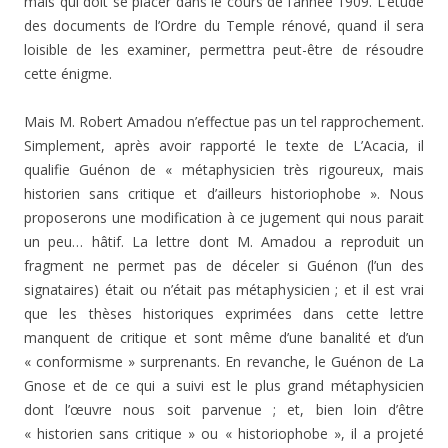
mais qui doit se placer dans le cours de l’année 1909. L’étude
des documents de l’Ordre du Temple rénové, quand il sera
loisible de les examiner, permettra peut-être de résoudre
cette énigme.
Mais M. Robert Amadou n’effectue pas un tel rapprochement.
Simplement, après avoir rapporté le texte de L’Acacia, il
qualifie Guénon de « métaphysicien très ri­goureux, mais
historien sans critique et d’ailleurs historiophobe ». Nous
proposerons une modification à ce ju­gement qui nous parait
un peu… hâtif. La lettre dont M. Amadou a reproduit un
fragment ne permet pas de déceler si Guénon (l’un des
signataires) était ou n’était pas mé­taphysicien ; et il est vrai
que les thèses historiques expri­mées dans cette lettre
manquent de critique et sont même d’une banalité et d’un
« conformisme » surprenants. En revanche, le Guénon de La
Gnose et de ce qui a suivi est le plus grand métaphysicien
dont l’œuvre nous soit parvenue ; et, bien loin d’être
« historien sans critique » ou « historiophobe », il a projeté