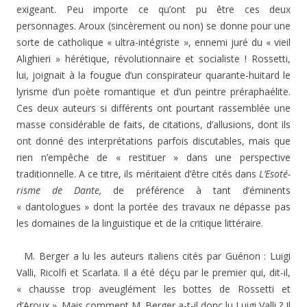
exigeant. Peu importe ce qu’ont pu être ces deux
personnages. Aroux (sincèrement ou non) se donne pour une
sorte de catholique « ultra-intégriste », ennemi juré du « vieil
Alighieri » hérétique, révolutionnaire et socialiste ! Rossetti,
lui, joignait à la fougue d’un conspi­rateur quarante-huitard le
lyrisme d’un poète romantique et d’un peintre préraphaélite.
Ces deux auteurs si diffé­rents ont pourtant rassemblée une
masse considérable de faits, de citations, d’allusions, dont ils
ont donné des interprétations parfois discutables, mais que
rien n’em­pêche de « restituer » dans une perspective
tradition­nelle. A ce titre, ils méritaient d’être cités dans
L’Esoté­
risme de Dante,
de préférence à tant d’éminents
« dantologues » dont la portée des travaux ne dépasse pas
les domaines de la linguistique et de la critique littéraire.
M. Berger a lu les auteurs italiens cités par Guénon : Luigi
Valli, Ricolfi et Scarlata. Il a été déçu par le premier qui, dit-il,
« chausse trop aveuglément les bottes de Ros­setti et
d’Aroux ». Mais comment M. Berger a-t-il donc lu Luigi Valli ? Il