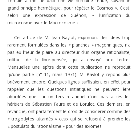
Temple à l’art de bâtir une vie humaine tenue, suivant le
grand principe hermétique, pour répéter le Cosmos ». C’est,
selon une expression de Guénon, « l’unification du
microcosme avec le Macrocosme ».
— Cet article de M. Jean Baylot, exprimant des idées trop
rarement formulées dans les « planches » maçonni­ques, n’a
pas eu l’heur de plaire au directeur d’un organe rationaliste,
militant de la libre-pensée, qui a envoyé aux Lettres
Mensuelles une épître dont cette publication ne reproduit
qu’une partie (n° 11, mars 1971). M. Baylot y répond plus
brièvement encore. Quelques lignes suffisaient en effet pour
rappeler que les questions initiatiques ne peu­vent être
abordées que sur un terrain auquel n’ont pas accès les
héritiers de Sébastien Faure et de Lorulot. Ces derniers, en
revanche, ont parfaitement le droit de consi­dérer comme des
« troglodytes attardés » ceux qui se re­fusent à prendre les
« postulats du rationalisme » pour des axiomes.