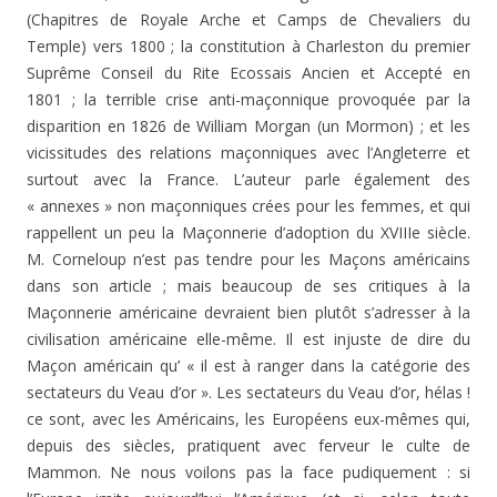
(Chapitres de Royale Ar­che et Camps de Chevaliers du
Temple) vers 1800 ; la cons­titution à Charleston du premier
Suprême Conseil du Rite Ecossais Ancien et Accepté en
1801 ; la terrible crise anti-maçonnique provoquée par la
disparition en 1826 de William Morgan (un Mormon) ; et les
vicissitudes des re­lations maçonniques avec l’Angleterre et
surtout avec la France. L’auteur parle également des
« annexes » non ma­çonniques crées pour les femmes, et qui
rappellent un peu la Maçonnerie d’adoption du XVIIIe siècle.
M. Corneloup n’est pas tendre pour les Maçons américains
dans son article ; mais beaucoup de ses critiques à la
Maçonnerie américaine devraient bien plutôt s’adresser à la
civilisation américaine elle-même. Il est injuste de dire du
Maçon américain qu’ « il est à ranger dans la catégorie des
sectateurs du Veau d’or ». Les sectateurs du Veau d’or, hélas !
ce sont, avec les Américains, les Européens eux-mêmes qui,
depuis des siècles, pratiquent avec ferveur le culte de
Mammon. Ne nous voilons pas la face pudique­ment : si