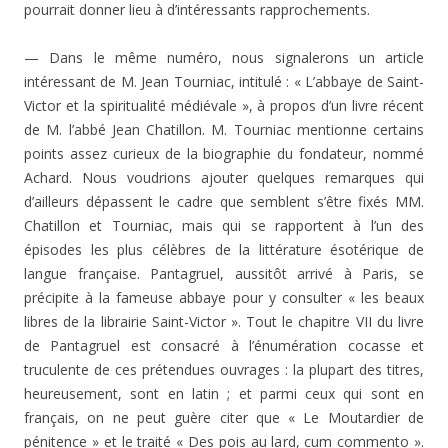
pourrait donner lieu à d’intéressants rapprochements.
— Dans le même numéro, nous signalerons un article
intéressant de M. Jean Tourniac, intitulé : « L’abbaye de Saint-
Victor et la spiritualité médiévale », à propos d’un livre récent
de M. l’abbé Jean Chatillon. M. Tourniac mentionne certains
points assez curieux de la biographie du fondateur, nommé
Achard. Nous voudrions ajouter quel­ques remarques qui
d’ailleurs dépassent le cadre que sem­blent s’être fixés MM.
Chatillon et Tourniac, mais qui se rapportent à l’un des
épisodes les plus célèbres de la littérature ésotérique de
langue française. Pantagruel, aus­sitôt arrivé à Paris, se
précipite à la fameuse abbaye pour y consulter « les beaux
libres de la librairie Saint-Victor ». Tout le chapitre VII du livre
de Pantagruel est consacré à l’énumération cocasse et
truculente de ces prétendues ouvrages : la plupart des titres,
heureusement, sont en latin ; et parmi ceux qui sont en
français, on ne peut guère citer que « Le Moutardier de
pénitence » et le traité « Des pois au lard, cum commento ».