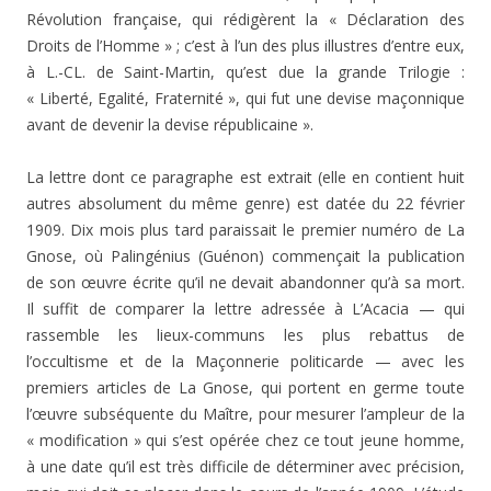
Révolution française, qui rédigèrent la « Déclaration des
Droits de l’Homme » ; c’est à l’un des plus illustres d’entre eux,
à L.-CL. de Saint-Martin, qu’est due la grande Trilogie :
« Liberté, Egalité, Fraternité », qui fut une devise maçonnique
avant de devenir la devise républicaine ».
La lettre dont ce paragraphe est extrait (elle en contient huit
autres absolument du même genre) est datée du 22 février
1909. Dix mois plus tard paraissait le premier numéro de La
Gnose, où Palingénius (Guénon) commen­çait la publication
de son œuvre écrite qu’il ne devait abandonner qu’à sa mort.
Il suffit de comparer la lettre adressée à L’Acacia — qui
rassemble les lieux-communs les plus rebattus de
l’occultisme et de la Maçonnerie politicar­de — avec les
premiers articles de La Gnose, qui portent en germe toute
l’œuvre subséquente du Maître, pour me­surer l’ampleur de la
« modification » qui s’est opérée chez ce tout jeune homme,
à une date qu’il est très difficile de déterminer avec précision,