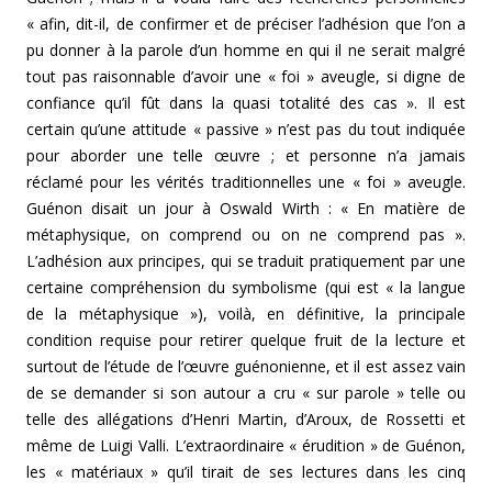
« afin, dit-il, de confirmer et de préciser l’adhé­sion que l’on a
pu donner à la parole d’un homme en qui il ne serait malgré
tout pas raisonnable d’avoir une « foi » aveugle, si digne de
confiance qu’il fût dans la quasi totalité des cas ». Il est
certain qu’une attitude « passi­ve » n’est pas du tout indiquée
pour aborder une telle œuvre ; et personne n’a jamais
réclamé pour les vérités traditionnelles une « foi » aveugle.
Guénon disait un jour à Oswald Wirth : « En matière de
métaphysique, on com­prend ou on ne comprend pas ».
L’adhésion aux princi­pes, qui se traduit pratiquement par une
certaine compré­hension du symbolisme (qui est « la langue
de la méta­physique »), voilà, en définitive, la principale
condition requise pour retirer quelque fruit de la lecture et
surtout de l’étude de l’œuvre guénonienne, et il est assez vain
de se demander si son autour a cru « sur parole » telle ou
telle des allégations d’Henri Martin, d’Aroux, de Rossetti et
même de Luigi Valli. L’extraordinaire « érudition » de Guénon,
les « matériaux » qu’il tirait de ses lectures dans les cinq