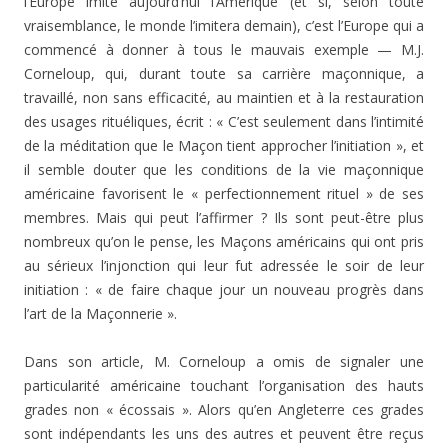
l’Europe imite aujourd’hui l’Amérique (et si, se­lon toute
vraisemblance, le monde l’imitera demain), c’est l’Europe qui a
commencé à donner à tous le mauvais exemple — M.J.
Corneloup, qui, durant toute sa carrière maçonnique, a
travaillé, non sans efficacité, au maintien et à la restauration
des usages rituéliques, écrit : « C’est seulement dans l’intimité
de la méditation que le Maçon tient approcher l’initiation », et
il semble douter que les conditions de la vie maçonnique
américaine favorisent le « perfectionnement rituel » de ses
membres. Mais qui peut l’affirmer ? Ils sont peut-être plus
nombreux qu’on le pense, les Maçons américains qui ont pris
au sérieux l’in­jonction qui leur fut adressée le soir de leur
initiation : « de faire chaque jour un nouveau progrès dans
l’art de la Maçonnerie ».
Dans son article, M. Corneloup a omis de signaler une
particularité américaine touchant l’organisation des hauts
grades non « écossais ». Alors qu’en Angleterre ces grades
sont indépendants les uns des autres et peuvent être reçus