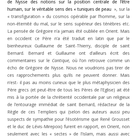
de Nysse des notions sur la position centrale de l’être
humain, sur le véritable sens des « tuniques de peau
», sur la
« transfiguration » du cosmos opérable par l’homme, sur la
non-éternité du mal, sur le sens supérieur des ténèbres etc.
La pensée de Grégoire n’a jamais été oubliée en Orient. Mais
en occident ce Père n’a été traduit en latin que par le
bienheureux Guillaume de Saint-Thierry, disciple de saint
Bernard. Bernard et Guillaume ont d’ailleurs écrit des
commentaires sur le
Cantique,
où l’on retrouve comme un
écho de Grégoire de Nysse. Nous ne voudrions pas tirer de
ces rapprochements plus qu’ils ne peuvent donner. Mais
n’est- il pas au moins curieux que le plus métaphysicien des
Père grecs (et peut-être de tous les Pères de l’Eglise) ait été
mis à la portée de la chrétienté occidentale par un religieux
de l’entourage immédiat de saint Bernard, rédacteur de la
Règle de ces Templiers qui (selon des au­teurs aussi peu
suspects de sympathie pour l’ésotérisme que René Grousset
et le duc de Lévis-Mirepoix) furent en rapport, en Orient, non
seulement avec les « sectes » de l’Islam, mais aussi avec