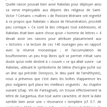
Quelle raison pouvait bien avoir Rabelais pour déployer ainsi
sa verve impitoyable aux dépens des religieux de Saint-
Victor ? Certains « maîtres » de l’histoire littéraire ont regretté
à ce propos que Rabelais « abuse de l’énumération, procédé
peu comique ». Ce sont là des critiques tout extérieures, et
Rabelais était bien autre chose qu’un « homme de let­tres ». Il
devait avoir ses raisons pour attribuer plaisam­ment aux
« Victorins » la lecture de ces 140 ouvrages peu en rapport
avec la réserve monastique ; et l’accumulation de
bouffonneries un peu trop libres qu’il se permet n’était sans
doute qu’un voile destiné à « couvrir » ce qui allait suivre : car
Rabelais, utilisant le symbolisme de Silène (l’ivrogne juché sur
un âne qui précède Dionysos, le dieu paré de l’améthyste),
nous a prévenus que c’est dans les boîtes d’apparence les
plus vulgaires qu’il place les meil­leurs onguents . Au chapitre
suivant (chap. VIII de Panta­gruel), on trouve effectivement la
lettre de Gargantua, d’un tout autre caractère, et dont la date
semble bien avoir une « résonance » templière (cf. E.T. de