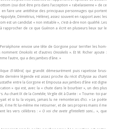
1966
ÉGYPTIENNES DÉVOILÉES
ttom (oui doit être pris dans l’acception « rabelai­sienne » de ce
E.T. N° 411 JANVIER-FÉVRIER 1969
E. T. N 297, JANV.-FÉV. 1952
 en faire une antithèse des principaux personnages qui portent
E.T. N° 395 MAI-JUIN 1966
ANDRÉ BILLY. STANISLAS DE
ippolyte, Démétrius, Hélène), assez souvent en rap­port avec les
E.T. N° 409-410 SEPT. ET NOV.-
GUAITA
om est un candidat « non initiable », c’est-à-dire non qualifié. Les
E. T. Nº 296, DÉC. 1951
E.T. N° 394 MARS AVRIL 1966
DÉC.1968
à rapprocher de ce que Guénon a écrit en plusieurs lieux sur le
MAGISTER. MANUAL DEL
E. T. Nº 292, JUIN 1951
E.T. N° 406-407-408. MARS À
APRENDIZ.
AOÛT 1968
E. T. Nº 291, AVRIL-MAI 1951
 Perséphone envoie une tête de Gorgone pour terrifier les hom­
MAGISTER. MANUAL DEL
ns nomment
Onokolis
et d’autres
Onoskelis
». Et M. Richer ajoute :
E. T. Nº 290, MARS 1951
omme l’autre, qui a des jambes d’âne. »
COMPAÑERO.
MAGISTER. MANUAL DEL
olique
El-Mârid,
qui grandit démesurément puis rapetisse brus­
te der­nière légende est assez proche du récit d’Ulysse au chant
MAESTRO.
r Eustathe entre la Gorgone et Empousa aux jambes d’âne est digne
cation » qui est, avec la « chute dans le bourbier », un des plus
MAGISTER. MANUAL DEL
s. Au chant IX de la
Comédie,
Virgile dit à Dante : « Tourne- toi par
MAESTRO SECRETO.
ait et si tu la voyais, jamais lu ne remonterais d’ici. » Le poète
reté, il me fit lui-même me retourner, et de ses propres mains il me
JEAN-PAUL GARNIER. BARRAS, ROI
ent les vers célèbres :
« O voi che avete gl’intelletti sani…
», que
DU DIRECTOIRE.