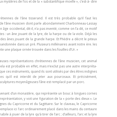
 mystères de l’os et de la « substantifique moelle », c’est-à- dire
tien­nes de l’âne tisserand. Il est très probable qu’il faut les
 de l’âne musicien dont parle abondamment Charbonneau-Lassay
 âge occidental, dit-il, n’a pas inventé, comme on l’a dit, ce motif
es : un âne jouant de la lyre, de la harpe ou de la viole. Déjà les
, des ânes jouant de la grande harpe. Et Phèdre a décrit le piteux
bandonnée dans un pré. Plusieurs millénaires avant notre ère. les
te une plaque ornée trouvée dans les fouilles d’Ur. »
uses représentations chrétiennes de l’âne musicien, cet animal
la est probable en effet, mais n’exclut pas une autre interpréta­
 que ces instruments, quand ils sont utilisés par des êtres indi­gnes
es qu’il est interdit de jeter aux pourceaux. Et précisément,
culptures moyenâgeuses l’âne est remplacé par un porc.
ove­nant d’un monastère, qui représente un bouc à longues cornes
 représentation, y voit une figuration de la « porte des dieux ». Le
signes du Capricorne et du Sagittaire. Sur le claveau, le Capricorne
ui remplace ici l’arc ordinairement placé dans les mains du centaure
e à jouer de la lyre qu’à tirer de l’arc ; d’ailleurs, l’arc et la lyre