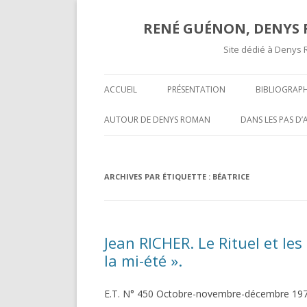
RENÉ GUÉNON, DENYS R
Site dédié à Denys 
ACCUEIL
PRÉSENTATION
BIBLIOGRAPH
TEXTES ET A
AUTOUR DE DENYS ROMAN
DANS LES PAS D
COMPTES RE
OPÉRATIVITÉ ET MAÇONNERIE
SUR UNE « COR
SPÉCULATIVE ( II )
INÉDITE » DE R
COMPTES R
ARCHIVES PAR ÉTIQUETTE :
BÉATRICE
MARCEL MAUGY 
A L’ATTENTION DE NOS LECTEURS
MYSTIFICATION,
VOLUMES P
HISPANOPHONES
TOURS ET PUIS 
Jean RICHER. Le Rituel et le
OPÉRATIVITÉ ET MAÇONNERIE
UNE GROSSIÈRE
SPÉCULATIVE ( I )
la mi-été ».
RENÉ GUÉNON LI
DARKNESS VISIBLE PARTIE 2
MULTITUDE ( II )
E.T. N° 450 Octobre-novembre-décembre 19
T-ON ?