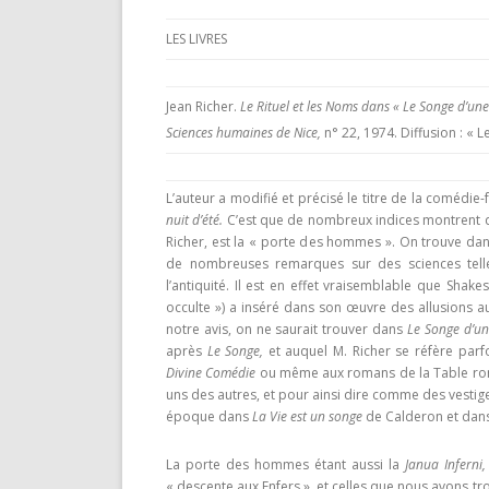
DARKNESS VISIBLE PARTIE 1
LES LIVRES
RENÉ GUÉNON LI
COMPTE RENDU E.T. N° 500
MULTITUDE ( I 
MISES EN GARD
LE RITUEL EN MAÇONNERIE
Jean Richer.
Le Rituel et les Noms dans « Le Songe d’une
Sciences humaines de Nice,
n° 22, 1974. Diffusion : « Le
SUR UN ARTICLE
L’ARCHE VIVANTE DES SYMBOLES
L’auteur a modifié et précisé le titre de la coméd
nuit d’été.
C’est que de nombreux indices montrent qu
Richer, est la « porte des hommes ». On trouve dan
de nombreuses remarques sur des sciences telles q
l’antiquité. Il est en effet vraisemblable que Shake
occulte ») a inséré dans son œuvre des allusions au
notre avis, on ne saurait trouver dans
Le Songe d’une
après
Le Songe,
et auquel M. Richer se réfère parf
Divine Comédie
ou même aux romans de la Table rond
uns des autres, et pour ainsi dire comme des vestig
époque dans
La Vie est un songe
de Calderon et dan
La porte des hommes étant aussi la
Janua Inferni,
« descente aux Enfers », et celles que nous avons tr