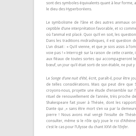
sont des symboles équivalents quant à leur forme, a
le dieu des Hyperboréens.
Le symbolisme de l’âne et des autres animaux or
ceptible d’une interprétation favorable, et ici comme 
où l’animal est placé. Quoi qu’il en soit, les ques­ti
Dans les traditions midrashiques, il est question
L’un disait : « Qu’il vienne, et que je sois assis à l’
voie pas ! » Interrogé sur la raison de cette crainte, 
aux fléaux de toutes sortes qui accompagneront le
bœuf, un jour qu’il était sorti de son étable, ne put y
Le
Songe d’une nuit d’été,
écrit, paraît-il, pour être j
de telles considérations. Mais qui peut dire que 
croyons-nous, projette une étude d’ensemble sur 
rituel de renouvellement de l’année, très proche des
Shakespeare fait jouer à Thésée, dont les rapports
Dante qui ,« sans être mort s’en va par la demeure
pierre ! Nous avons mal vengé l’insulte de Thés
consulter, même si le rôle qu’y joue le roi d’Athèn
c’est le cas pour l’Ulysse du chant XXVI de l’
Enfer.