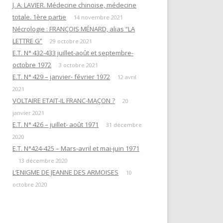
EN ATTENDANT L’HEURE DE LA
J. A. LAVIER. Médecine chinoise, médecine
« QUESTIONS DE RITUELS »
PUISSANCE DES TÉNÈBRES
totale. 1ère partie
SUIVANT L’ŒUVRE DE R. GUÉNON
14 novembre 2021
Nécrologie : FRANÇOIS MÉNARD, alias “LA
ET SES LETTRES À M. MAUGY / D.
LES DOUZE TRAVAUX D’HERCULE
LETTRE G”
ROMAN.
29 octobre 2021
E.T. N° 432-433 juillet-août et septembre-
NOTE 4« RENÉ GUÉNON ET LA
octobre 1972
3 octobre 2021
LETTRE G »
E.T. N° 429 – janvier- février 1972
12 avril
2021
NOTE 3 : « DU TEMPLE À LA
VOLTAIRE ETAIT-IL FRANC-MAÇON ?
20
MAÇONNERIE PAR L’HERMÉTISME
janvier 2021
CHRÉTIEN »
E.T. N° 426 – juillet- août 1971
31 décembre
2020
NOTE 1 : “PYTHAGORISME ET
E.T. N°424-425 – Mars-avril et mai-juin 1971
MAÇONNERIE”
13 décembre 2020
AVERTISSEMENT
L’ENIGME DE JEANNE DES ARMOISES
10
octobre 2020