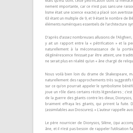
Mais qu’est donc cette pétrification dont la menace
nement importante, car ce n’est pas sans une rai
lisme était une science exacte) a placé son avertiss
63 étant un multiple de 9, et 9 étant le nombre de Béa
éléments numériques essentiels de l’architecture s
D’après d’assez nombreuses allusions de l’Alighieri, 
y ait un rapport entre la « pétrification » et la p
naturellement à la méconnaissance de la portée 
dégénérescence finissait par être atteint, une tradit
ne serait plus en réalité qu’un « âne chargé de reli­qu
Nous voilà bien loin du drame de Shakespeare, ma
naturellement des rapprochements très suggestifs fa
sur ce qu’on pourrait appeler le symbolisme bénéfiq
joue un rôle dans certains récits légendaires ; c’es
de la guerre des géants contre les dieux, Dionysos,
braiment effraya les géants, qui prirent la fuite.
(assimilables aux Dioscures). » L’auteur rappelle aus
Le père nourricier de Dionysos, Silène, (qui accom
âne, et il n’est pas besoin de rappeler l’utilisatio