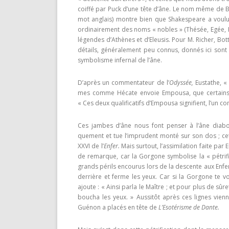
coiffé par Puck d’une tête d’âne. Le nom même de Bo
mot anglais) montre bien que Shakespeare a voulu
ordinairement des noms « nobles » (Thésée, Egée, H
légendes d’Athènes et d’Eleusis. Pour M. Ri­cher, Bott
détails, généralement peu connus, donnés ici sont 
symbolisme infernal de l’âne.
D’après un commentateur de l’
Odyssée,
Eustathe, «
mes comme Hécate envoie Empousa, que certai
« Ces deux qualificatifs d’Empousa signifient, l’un c
Ces jambes d’âne nous font penser à l’âne diab
quement et tue l’imprudent monté sur son dos ; cet
XXVI de l’
Enfer.
Mais surtout, l’assimilation faite pa
de remarque, car la Gorgone symbolise la « pétrifi­
grands périls encourus lors de la descente aux Enfer
derrière et ferme les yeux. Car si la Gorgone te voy
ajoute : « Ainsi parla le Maître ; et pour plus de sû
boucha les yeux. » Aussitôt après ces lignes vienn
Guénon a placés en tête de
L’Esotérisme de Dante.