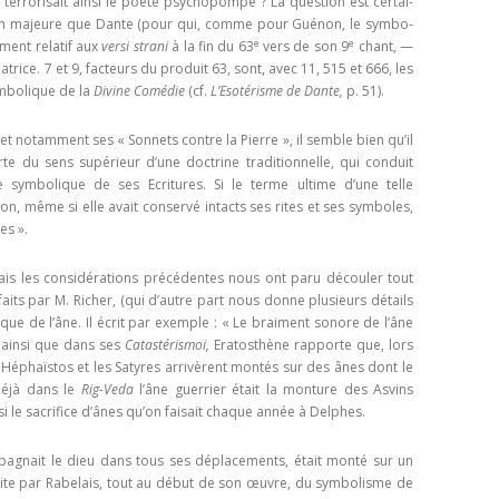
 ter­rorisait ainsi le poète psychopompe ? La question est certai­
son ma­jeure que Dante (pour qui, comme pour Guénon, le symbo­
e
e
ement relatif aux
versi strani
à la fin du 63
vers de son 9
chant, —
trice. 7 et 9, facteurs du produit 63, sont, avec 11, 515 et 666, les
ymbolique de la
Divine Comédie
(cf.
L’Esotérisme de Dante,
p. 51).
et notamment ses « Sonnets contre la Pierre », il semble bien qu’il
erte du sens supérieur d’une doctrine traditionnelle, qui conduit
symbolique de ses Ecritures. Si le terme ultime d’une telle
ion, même si elle avait conservé intacts ses rites et ses symbo­les,
es ».
is les considérations précédentes nous ont paru découler tout
its par M. Richer, (qui d’autre part nous donne plusieurs détails
ue de l’âne. Il écrit par exemple : « Le braiment sonore de l’âne
t ainsi que dans ses
Catastérismoi,
Eratosthène rapporte que, lors
 Héphaïstos et les Satyres arrivèrent montés sur des ânes dont le
 Déjà dans le
Rig-Veda
l’âne guerrier était la monture des Asvins
si le sacrifice d’ânes qu’on faisait chaque année à Delphes.
pa­gnait le dieu dans tous ses déplacements, était monté sur un
n faite par Rabelais, tout au début de son œuvre, du symbolisme de