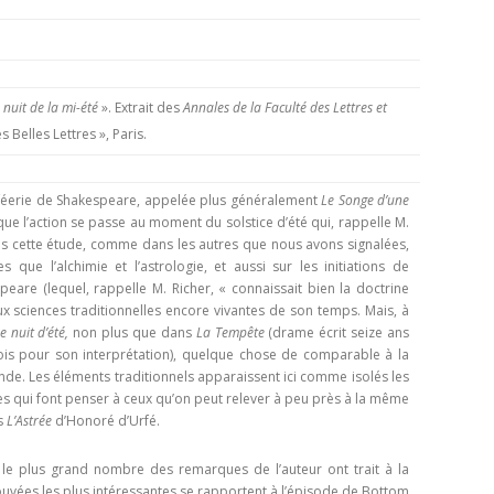
E.T. N° 421-422 SEPT-OCT-NOV-
FAYARD, PARIS.
DEC 1970 2ÈME PARTIE
VRÉ À LA
SAKUTEI-KI, OU LE LIVRE SECRET
) : TÉMOIGNAGE ET
E.T. N° 421-422 SEPT- OCT-NOV-
DES JARDINS JAPONAIS
E
DEC 1970 1ÈRE PARTIE
 nuit de la mi-été
». Extrait des
Annales de la Faculté des Lettres et
s Belles Lettres », Paris.
JACQUES PAUL, HISTOIRE
 DE VLT
E.T. N° 418 MARS-AVRIL 1970
INTELLECTUELLE DE L’OCCIDENT
MÉDIÉVAL
E.T. ANNEES 1968-1969
E.T. N° 416 NOVEMBRE –
ie-féerie de Shakespeare, appelée plus généralement
Le Songe d’une
DÉCEMBRE 1969- 2ÈME PARTIE
e l’action se passe au moment du solstice d’été qui, rappelle M.
JEAN RICHER, DELPHES, DÉLOS ET
E.T. ANNEES 1966 – 1967
E.T. N° 404. NOVEMBRE-
s cette étude, comme dans les autres que nous avons signa­lées,
CUMES
E.T. N° 416 NOVEMBRE –
DÉCEMBRE 1967
ue l’alchimie et l’astrologie, et aussi sur les initiations de
E.T. ANNEES 1951 À 1953
E.T. N° 305, JANVIER FÉVRIER 1953
speare (lequel, rappelle M. Richer, « connaissait bien la doctrine
DÉCEMBRE 1969- 1ÈRE PARTIE
LAMBSPRINCK, LA PIERRE
E.T. N°402-403 07-08 ET 09-10
x scien­ces traditionnelles encore vivantes de son temps. Mais, à
E.T. N°304, DÉCEMBRE 1952
PHILOSOPHALE
 nuit d’été,
non plus que dans
La Tempête
(drame écrit seize ans
E.T. N° 415 SEPTEMBRE-OCTOBRE
1967
ois pour son interprétation), quelque chose de comparable à la
1969
E.T. N° 303, OCTOBRE-NOVEMBRE
e. Les éléments traditionnels apparaissent ici comme isolés les
VERNANT ET VIDAL-NAQUET.
E.T. N° 400. MARS-AVRIL 1967
es qui font penser à ceux qu’on peut relever à peu près à la même
1952
MYTHE ET TRAGÉDIE EN GRÈCE
E.T. N° 414 JUILLET-AOÛT 1969
s
L’Astrée
d’Honoré d’Urfé.
E.T. N° 399. JANVIER-FÉVRIER 1967
ANCIENNE
E.T. N° 299, AVRIL-MAI 1952
E.T. N° 412-413 MARS-AVRIL ET
le plus grand nombre des remarques de l’auteur ont trait à la
E.T. N°396-397 : 07-08 ET 09-10
PERNÉTY. LES FABLES
MAI-JUIN 1969
E.T. N° 298, MARS 1952
ou­vées les plus intéressantes se rapportent à l’épisode de Bottom