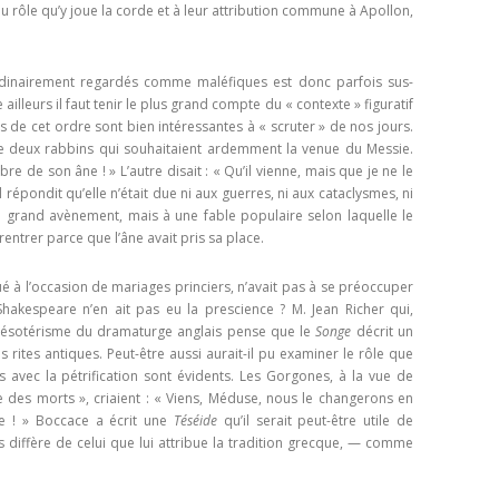
u rôle qu’y joue la corde et à leur attribution commune à Apollon,
dinai­rement regardés comme maléfiques est donc parfois sus­
ailleurs il faut tenir le plus grand compte du « contexte » figuratif
ons de cet ordre sont bien intéressantes à « scruter » de nos jours.
 de deux rabbins qui souhaitaient ardemment la venue du Messie.
ombre de son âne ! » L’autre disait : « Qu’il vienne, mais que je ne le
il répondit qu’elle n’était due ni aux guerres, ni aux cataclysmes, ni
 grand avènement, mais à une fable populaire selon laquelle le
 rentrer parce que l’âne avait pris sa place.
oué à l’occasion de mariages princiers, n’avait pas à se préoc­cuper
Shakespeare n’en ait pas eu la prescience ? M. Jean Richer qui,
l’ésotérisme du dramaturge anglais pense que le
Songe
décrit un
 rites antiques. Peut-être aussi aurait-il pu examiner le rôle que
 avec la pétrification sont évidents. Les Gorgones, à la vue de
 des morts », criaient : « Viens, Méduse, nous le changerons en
ée ! » Boccace a écrit une
Téséide
qu’il serait peut-être utile de
es diffère de celui que lui attribue la tradition grecque, — comme