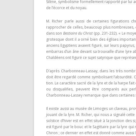
Silène, symbolisme formellement rapporté par lui aux
de l’écorce et du noyau.
M. Richer parle aussi de certaines figurations chré
rapprocher de celles, beaucoup plus nombreuses,
dans son
Bestiaire du Christ
(pp. 231-232). « Le moyen
grotesque dont il a orné bien des églises importan­t
anciens Egyptiens avaient figuré, sur leurs papy­rus
embarras d’un âne devant sa trouvaille d’une lyre a
Chaldéens ont figuré ce sujet satyrique que représen
D’après Charbonneau-Lassay, dans les très nombre
doit être regardé comme symbolisant l’absurdité. Ce
tion. Le caractère sacré de la lyre et de la harpe fait
ou disqualifies, peuvent être comparés aux perl
Charbonneau-Lassey remarque que dans certaines s
Il existe aussi au musée de Limoges un claveau, pr
jouant de la lyre. M. Richer, qui nous a signalé cette
solstice d’hiver est en effet situé à la jonction des 
est figuré par le bouc et le Sagittaire par la lyre q
Chiron ; ce dernier en effet est donné comme aussi habil