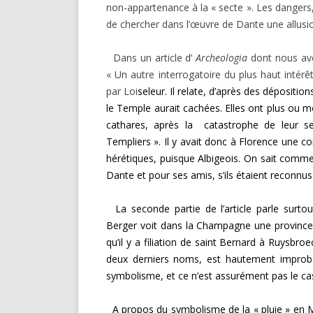
non-appartenance à la « secte ». Les dangers, e
de chercher dans l’œuvre de Dante une allus
Dans un article d’
Archeologia
dont nous avo
« Un autre interrogatoire du plus haut intérê
par Loi
seleur. Il relate, d’après des dépositi
le Temple aurait cachées. Elles ont plus ou 
cathares, après la catastrophe de leur se
Templiers ». Il y avait donc à Florence une c
hérétiques, puisque Albigeois. On sait commen
Dante et pour ses amis, s’ils étaient recon­n
La seconde partie de l’article parle surtout
Berger voit dans la Champagne une province pr
qu’il y a filiation de saint Bernard à Ruysbr
deux derniers noms, est hautement improba
symbolisme, et ce n’est assurément pas le cas
A propos du symbolisme de la « pluie » en Ma