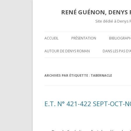
RENÉ GUÉNON, DENYS R
Site dédié à Denys 
ACCUEIL
PRÉSENTATION
BIBLIOGRAPH
TEXTES ET A
AUTOUR DE DENYS ROMAN
DANS LES PAS D
COMPTES RE
OPÉRATIVITÉ ET MAÇONNERIE
SUR UNE « COR
SPÉCULATIVE ( II )
INÉDITE » DE R
COMPTES R
ARCHIVES PAR ÉTIQUETTE :
TABERNACLE
MARCEL MAUGY 
A L’ATTENTION DE NOS LECTEURS
MYSTIFICATION,
VOLUMES P
HISPANOPHONES
TOURS ET PUIS 
E.T. N° 421-422 SEPT-OCT-N
OPÉRATIVITÉ ET MAÇONNERIE
UNE GROSSIÈRE
SPÉCULATIVE ( I )
RENÉ GUÉNON LI
DARKNESS VISIBLE PARTIE 2
MULTITUDE ( II )
T-ON ?