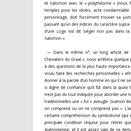
et Salomon avec le « polythéisme » (nous fai
temples pour les idoles, acte condamnable d
personnage, doit forcément trouver sa just
passant qu’un des indices du caractère supra-
d’une Loge est dit siéger non pas dans la 
Salomon ».
— Dans le même n°, un long article de M.
Chevaliers du Graal », nous arrêtera quelque 
à des questions de la plus haute importance.
voulu faire des recherches person­nelles « afin,
donner à la parole d’un homme en qui il ne ser
si digne de confiance qu’il fût dans la quasi t
n’est pas du tout indiquée pour aborder une t
traditionnelles une « foi » aveugle. Guénon d
on com­prend ou on ne comprend pas ». L’adh
certaine compré­hension du symbolisme (qui est
principale condition requise pour retirer qu
guénonienne, et il est assez vain de se dema