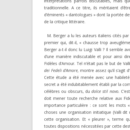
interprétations parfois discutables, mais q
tradition­nelle. A ce titre, ils méritaient d’ê
d’éminents « dantologues » dont la portée des
de la critique littéraire.
M. Berger a lu les auteurs italiens cités par G
premier qui, dit-il, « chausse trop aveuglém
Berger a-t-il donc lu Luigi Valli ? Il semble
d’une manière indiscutable et pour ainsi dire
Fidèles d’Amour. Tel n’était pas le but de Val
dei Fedeli d’Amore,
montre assez qu’il s’agit d
Cette étude a été menée avec une habileté
secret a été indubitablement établi par la co
célèbres ou obscurs, du
dolce stil novo.
C’es
doit mener toute recherche relative aux Fi
importance particulière : ce sont les mots
choses une organisation initiatique (Valli di
cette organisation. Et « pleurer », terme qu
toutes dispositions nécessitées par cette dest