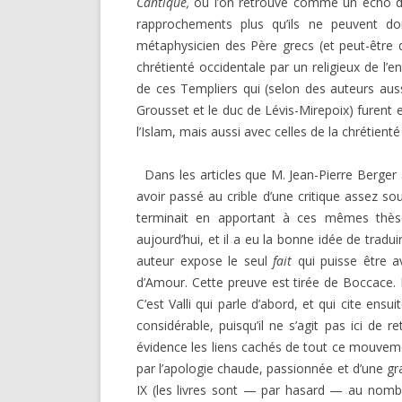
Cantique,
où l’on retrouve comme un écho de
rapprochements plus qu’ils ne peuvent do
métaphysicien des Père grecs (et peut-être de
chrétienté occidentale par un religieux de l’
de ces Templiers qui (selon des au­teurs au
Grousset et le duc de Lévis-Mirepoix) furent 
l’Islam, mais aussi avec celles de la chrétienté
Dans les articles que M. Jean-Pierre Berger 
avoir passé au crible d’une critique assez s
terminait en apportant à ces mêmes thèses
aujourd’hui, et il a eu la bonne idée de tradui
auteur expose le seul
fait
qui puisse être av
d’Amour. Cette preuve est tirée de Boccace. N
C’est Valli qui parle d’abord, et qui cite en
considé­rable, puisqu’il ne s’agit pas ici d
évidence les liens cachés de tout ce mouveme
par l’apologie chaude, pas­sionnée et d’une g
IX (les livres sont — par hasard — au nom