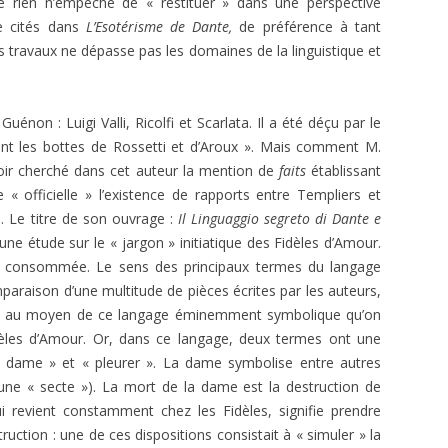
ue rien n’em­pêche de « restituer » dans une perspective
tre cités dans
L’Esoté­risme de Dante,
de préférence à tant
 travaux ne dépasse pas les domaines de la linguistique et
uénon : Luigi Valli, Ricolfi et Scarlata. Il a été déçu par le
ent les bottes de Ros­setti et d’Aroux ». Mais comment M.
 avoir cherché dans cet auteur la mention de
faits
établissant
 « officielle » l’existence de rapports entre Templiers et
li. Le titre de son ouvrage :
Il Linguaggio segreto di Dante e
’une étude sur le « jargon » initiatique des Fidèles d’Amour.
 con­sommée. Le sens des principaux termes du langage
mparaison d’une multitude de pièces écrites par les auteurs,
t au moyen de ce langage éminemment symbolique qu’on
dèles d’Amour. Or, dans ce langage, deux termes ont une
 « dame » et « pleurer ». La dame symbolise entre autres
t une « sec­te »). La mort de la dame est la destruction de
i revient constam­ment chez les Fidèles, signifie prendre
ruction : une de ces dispositions consistait à « simuler » la