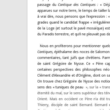
passage du
Cantique des Cantiques :
« Déjà 
apparues sur notre terre, le temps de tailler 
à vrai dire, nous pensons que l’expression : «
grades quand le candidat frappe « irrégulière
de la Loge (et surtout le pavé mosaïque) est 
du Paradis terrestre, et qu’il ne pleuvait pas da
Nous en profiterons pour mentionner quelq
Canti­ques,
épithalame des noces de Salomon ave
commentai­res, tant juifs que chrétiens. Parm
de saint Grégoire de Nysse. Ce « Père cap
certaines perspectives des philosophes néo
Clément d’Alexandrie et d’Origène, dont on sait
On trouve chez Grégoire de Nysse des notions 
sens des « tuniques de peau
», sur la « tra
éternité du mal, sur le sens supérieur des té
Orient. Mais en occident ce Père n’a été tr
Thierry, disciple de saint Bernard. Bernard 