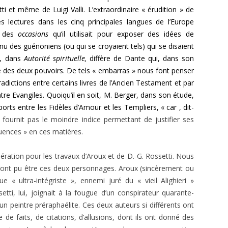
ti et même de Luigi Valli. L’extraordinaire « érudition » de
es lectures dans les cinq principales langues de l’Europe
ue des
occasions
qu’il utilisait pour exposer des idées de
 des guénoniens (ou qui se croyaient tels) qui se disaient
n, dans
Autorité spirituelle,
diffère de Dante qui, dans son
 des deux pouvoirs. De tels « embarras » nous font penser
radictions entre certains livres de l’Ancien Testament et par
tre Evangiles. Quoiqu’il en soit, M. Berger, dans son étude,
rts entre les Fidèles d’Amour et les Templiers, « car , dit-
fournit pas le moindre indice permettant de justifier ses
quences » en ces matières.
ation pour les travaux d’Aroux et de D.-G. Rossetti. Nous
u’ont pu être ces deux personnages. Aroux (sincèrement ou
« ultra-intégriste », ennemi juré du « vieil Alighieri »
setti, lui, joignait à la fougue d’un conspi­rateur quarante-
un peintre préraphaélite. Ces deux auteurs si diffé­rents ont
e faits, de citations, d’allusions, dont ils ont donné des