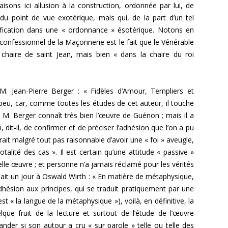
1966
ÉGYPTIENNES DÉVOILÉES
sons ici allusion à la construction, ordonnée par lui, de
E.T. N° 411 JANVIER-FÉVRIER 1969
u point de vue exotérique, mais qui, de la part d’un tel
E. T. N 297, JANV.-FÉV. 1952
E.T. N° 395 MAI-JUIN 1966
ANDRÉ BILLY. STANISLAS DE
ification dans une « ordonnance » ésotérique. Notons en
E.T. N° 409-410 SEPT. ET NOV.-
GUAITA
E. T. Nº 296, DÉC. 1951
confes­sionnel de la Maçonnerie est le fait que le Vénérable
E.T. N° 394 MARS AVRIL 1966
DÉC.1968
chaire de saint Jean, mais bien « dans la chaire du roi
MAGISTER. MANUAL DEL
E. T. Nº 292, JUIN 1951
E.T. N° 406-407-408. MARS À
APRENDIZ.
AOÛT 1968
E. T. Nº 291, AVRIL-MAI 1951
 Jean-Pierre Berger : « Fidèles d’Amour, Templiers et
MAGISTER. MANUAL DEL
E. T. Nº 290, MARS 1951
peu, car, comme toutes les études de cet auteur, il touche
COMPAÑERO.
 M. Berger connaît très bien l’œuvre de Guénon ; mais il a
MAGISTER. MANUAL DEL
 dit-il, de confirmer et de préciser l’adhé­sion que l’on a pu
MAESTRO.
ait malgré tout pas raisonnable d’avoir une « foi » aveugle,
otalité des cas ». Il est certain qu’une attitude « passi­ve »
MAGISTER. MANUAL DEL
elle œuvre ; et personne n’a jamais réclamé pour les vérités
MAESTRO SECRETO.
isait un jour à Oswald Wirth : « En matière de métaphysique,
ésion aux princi­pes, qui se traduit pratiquement par une
JEAN-PAUL GARNIER. BARRAS, ROI
 « la langue de la méta­physique »), voilà, en définitive, la
DU DIRECTOIRE.
elque fruit de la lecture et surtout de l’étude de l’œuvre
nder si son autour a cru « sur parole » telle ou telle des