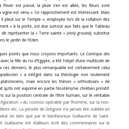
l’hiver est passé, la pluie s’en est allée, les fleurs sont
la vigne est venu ». Ce rappro­chement est intéressant. Mais
 Il pleut sur le Temple », employée lors de la collation des
ment » à la porte, est due surtout aux faits que le Tableau
dit représenter la « Terre sainte » (
Holy ground),
substitut
ns le jardin de l’Eden.
ues points que nous croyons importants. Le
Cantique des
c la fille du roi d’Egypte, a été l’objet d’une multitude de
i ces derniers, le plus remarquable est certainement celui
padocien » a intégré dans sa théolo­gie non seulement
-platoniciens, mais encore les thèses « orthodoxes » de
 qu’ils ont exprimé en partie l’ésotérisme chrétien primitif.
sur la position centrale de l’être humain, sur le véritable
nsfiguration » du cosmos opérable par l’homme, sur la non-
nèbres etc. La pensée de Grégoire n’a jamais été oubliée en
aduit en latin que par le bienheureux Guillaume de Saint-
et Guillaume ont d’ailleurs écrit des commentaires sur le