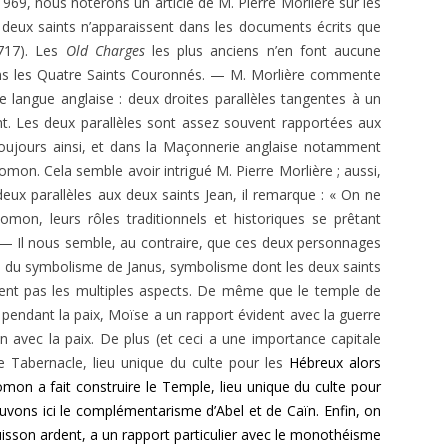
69, nous noterons un article de M. Pierre Morlière sur les
E.T. N° 421-422 SEPT-OCT-NOV-
FAYARD, PARIS.
deux saints n’appa­raissent dans les documents écrits que
DEC 1970 2ÈME PARTIE
VRÉ À LA
1717). Les
Old Charges
les plus anciens n’en font aucune
SAKUTEI-KI, OU LE LIVRE SECRET
) : TÉMOIGNAGE ET
E.T. N° 421-422 SEPT- OCT-NOV-
ns les Quatre Saints Couronnés. — M. Morlière commente
DES JARDINS JAPONAIS
E
DEC 1970 1ÈRE PARTIE
langue anglaise : deux droites parallèles tangentes à un
nt. Les deux parallèles sont assez souvent rapportées aux
JACQUES PAUL, HISTOIRE
 DE VLT
E.T. N° 418 MARS-AVRIL 1970
e toujours ainsi, et dans la Maçonnerie anglaise notamment
INTELLECTUELLE DE L’OCCIDENT
lomon. Cela semble avoir intrigué M. Pierre Morlière ; aussi,
MÉDIÉVAL
E.T. ANNEES 1968-1969
E.T. N° 416 NOVEMBRE –
deux parallèles aux deux saints Jean, il remarque : « On ne
DÉCEMBRE 1969- 2ÈME PARTIE
JEAN RICHER, DELPHES, DÉLOS ET
E.T. ANNEES 1966 – 1967
E.T. N° 404. NOVEMBRE-
mon, leurs rôles traditionnels et historiques se prêtant
CUMES
E.T. N° 416 NOVEMBRE –
DÉCEMBRE 1967
» — Il nous semble, au contraire, que ces deux personnages
E.T. ANNEES 1951 À 1953
E.T. N° 305, JANVIER FÉVRIER 1953
DÉCEMBRE 1969- 1ÈRE PARTIE
cts du symbo­lisme de Janus, symbolisme dont les deux saints
LAMBSPRINCK, LA PIERRE
E.T. N°402-403 07-08 ET 09-10
isent pas les multi­ples aspects. De même que le temple de
E.T. N°304, DÉCEMBRE 1952
PHILOSOPHALE
E.T. N° 415 SEPTEMBRE-OCTOBRE
1967
 pendant la paix, Moïse a un rapport évident avec la guerre
1969
n avec la paix. De plus (et ceci a une importance capitale
E.T. N° 303, OCTOBRE-NOVEMBRE
VERNANT ET VIDAL-NAQUET.
E.T. N° 400. MARS-AVRIL 1967
 le Tabernacle, lieu unique du culte pour les
1952
Hébreux alors
MYTHE ET TRAGÉDIE EN GRÈCE
E.T. N° 414 JUILLET-AOÛT 1969
omon a fait construire le Temple, lieu unique du culte pour
E.T. N° 399. JANVIER-FÉVRIER 1967
ANCIENNE
E.T. N° 299, AVRIL-MAI 1952
uvons ici le complémentarisme d’Abel et de Caïn. Enfin, on
E.T. N° 412-413 MARS-AVRIL ET
E.T. N°396-397 : 07-08 ET 09-10
PERNÉTY. LES FABLES
uisson ardent, a un rapport particulier avec le monothéisme
MAI-JUIN 1969
E.T. N° 298, MARS 1952