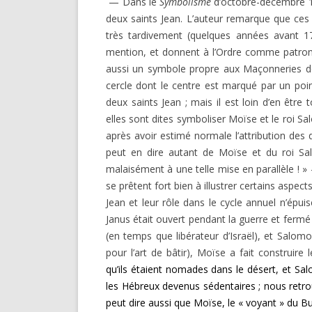
— Dans le
Symbolisme
d’octobre-décembre 19
DARKNESS VISIBLE PARTIE 1
deux saints Jean. L’auteur remarque que ces 
RENÉ GUÉNON LI
COMPTE RENDU E.T. N° 500
très tardivement (quelques années avant 
MULTITUDE ( I 
mention, et donnent à l’Ordre comme patro
MISES EN GARD
LE RITUEL EN MAÇONNERIE
aussi un symbole propre aux Maçonneries de 
cercle dont le centre est marqué par un poi
SUR UN ARTICLE
L’ARCHE VIVANTE DES SYMBOLES
deux saints Jean ; mais il est loin d’en êtr
elles sont dites symbo­liser Moïse et le roi Sa
après avoir estimé normale l’attribution des 
peut en dire autant de Moïse et du roi Salo
malaisément à une telle mise en parallèle ! 
se prêtent fort bien à illustrer certains aspe
Jean et leur rôle dans le cycle annuel n’épu
Janus était ouvert pendant la guerre et fermé
(en temps que libérateur d’Israël), et Salomo
pour l’art de bâtir), Moïse a fait construire
qu’ils étaient nomades dans le désert, et Sal
les Hébreux devenus sédentaires ; nous retro
peut dire aussi que Moïse, le « voyant » du B