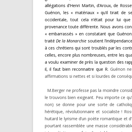
allégations d’Henri Martin, d’Aroux, de Rosset
Guénon, les « matériaux » qu’il tirait de s
occidentale, tout cela n’était pour lui q
provenance toute différente. Nous avons connu
« embarrassés » en constatant que Guéno
traité
De la Monarchie
soutient l’indépendance
à ces chrétiens qui sont troublés par les cont
celles, encore plus nombreuses, entre les qua
a voulu examiner de près la question des rappo
il, il faut bien reconnaitre que R.
Guénon ne 
affirmations si nettes et si lourdes de consé
M.Berger ne professe pas la moindre considér
le trouvons bien exigeant. Peu importe ce q
non) se donne pour une sorte de catholique 
hérétique, révolutionnaire et socialiste ! Ros
huitard le lyrisme d’un poète romantique et d’
pourtant rassemblée une masse considérable d