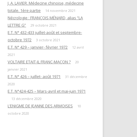
EN ATTENDANT L’HEURE DE LA
J. A. LAVIER. Médecine chinoise, médecine
« QUESTIONS DE RITUELS »
PUISSANCE DES TÉNÈBRES
totale. 1ère partie
SUIVANT L’ŒUVRE DE R. GUÉNON
14 novembre 2021
Nécrologie : FRANÇOIS MÉNARD, alias “LA
ET SES LETTRES À M. MAUGY / D.
LES DOUZE TRAVAUX D’HERCULE
LETTRE G”
ROMAN.
29 octobre 2021
E.T. N° 432-433 juillet-août et septembre-
NOTE 4« RENÉ GUÉNON ET LA
octobre 1972
3 octobre 2021
LETTRE G »
E.T. N° 429 – janvier- février 1972
12 avril
2021
NOTE 3 : « DU TEMPLE À LA
VOLTAIRE ETAIT-IL FRANC-MAÇON ?
20
MAÇONNERIE PAR L’HERMÉTISME
janvier 2021
CHRÉTIEN »
E.T. N° 426 – juillet- août 1971
31 décembre
2020
NOTE 1 : “PYTHAGORISME ET
E.T. N°424-425 – Mars-avril et mai-juin 1971
MAÇONNERIE”
13 décembre 2020
AVERTISSEMENT
L’ENIGME DE JEANNE DES ARMOISES
10
octobre 2020