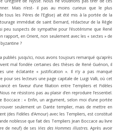
 Grégoire de Nysse. Nous ne voudrions pas tirer de ces
nner. Mais n’est- il pas au moins curieux que le plus
 tous les Pères de l’Eglise) ait été mis à la portée de la
entourage immédiat de saint Bernard, rédacteur de la Règle
ssi peu suspects de sympathie pour l’ésotérisme que René
en rapport, en Orient, non seulement avec les « sectes » de
 byzantine ?
a publiés jusqu’ici, nous avons toujours remarqué qu’après
ouvent mal fondée certaines des thèses de René Guénon, il
 une éclatante « justifica­tion ». Il n’y a pas manqué
re pour ses lecteurs une page capitale de Luigi Valli, où cet
ancé en faveur d’une filiation entre Templiers et Fidèles
ous ne résistons pas au plaisir d’en reproduire l’essentiel.
suite Boccace : « Enfin, un argument, selon moi d’une portée
e retrouver seulement un Dante templier, mais de mettre en
nt (des Fidèles d’Amour) avec les Templiers, est constitué
rande noblesse que fait des Templiers Jean Boccace au livre
bre de neuf) de ses
Vies des Hommes illustres.
Après avoir