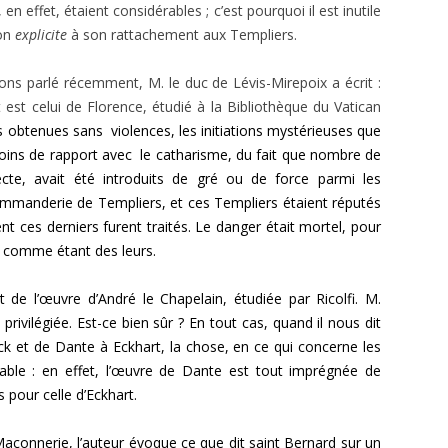
n effet, étaient considérables ; c’est pourquoi il est inutile
ion
explicite
à son rattachement aux Templiers.
ns parlé récemment, M. le duc de Lévis-Mirepoix a écrit :
t est celui de Florence, étudié à la Bibliothèque du Vatican
ons obtenues sans violences, les initiations mystérieuses que
moins de rapport avec le catharisme, du fait que nombre de
cte, avait été introduits de gré ou de force parmi les
ommanderie de Templiers, et ces Tem­pliers étaient réputés
t ces derniers furent traités. Le danger était mortel, pour
us comme étant des leurs.
 de l’œuvre d’André le Chapelain, étudiée par Ricolfi. M.
ivilégiée. Est-ce bien sûr ? En tout cas, quand il nous dit
oeck et de Dante à Eckhart, la chose, en ce qui concerne les
ble : en effet, l’œuvre de Dante est tout imprégnée de
 pour celle d’Eckhart.
çonnerie, l’auteur évoque ce que dit saint Bernard sur un