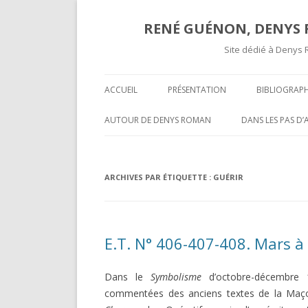
RENÉ GUÉNON, DENYS R
Site dédié à Denys 
ACCUEIL
PRÉSENTATION
BIBLIOGRAPH
TEXTES ET A
AUTOUR DE DENYS ROMAN
DANS LES PAS D
COMPTES RE
OPÉRATIVITÉ ET MAÇONNERIE
SUR UNE « COR
SPÉCULATIVE ( II )
INÉDITE » DE R
COMPTES R
ARCHIVES PAR ÉTIQUETTE :
GUÉRIR
MARCEL MAUGY 
A L’ATTENTION DE NOS LECTEURS
MYSTIFICATION,
VOLUMES P
HISPANOPHONES
TOURS ET PUIS 
E.T. N° 406-407-408. Mars à
OPÉRATIVITÉ ET MAÇONNERIE
UNE GROSSIÈRE
SPÉCULATIVE ( I )
RENÉ GUÉNON LI
Dans le
Symbolisme
d’octobre-décembre 1
DARKNESS VISIBLE PARTIE 2
MULTITUDE ( II )
commentées des anciens textes de la Maçonn
T-ON ?