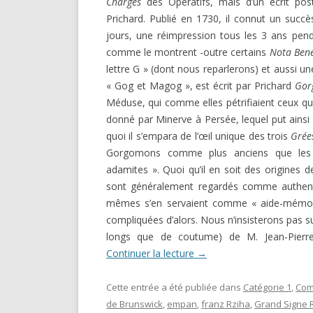
Charges
des Opératifs, mais d’un écrit pos
DARKNESS VISIBLE PARTIE 1
Prichard. Publié en 1730, il connut un succè
RENÉ GUÉNON LI
COMPTE RENDU E.T. N° 500
jours, une réimpression tous les 3 ans penda
MULTITUDE ( I 
comme le montrent -outre certains
Nota
Ben
MISES EN GARD
LE RITUEL EN MAÇONNERIE
lettre G » (dont nous reparlerons) et aussi 
« Gog et Magog », est écrit par Prichard
Gor
SUR UN ARTICLE
L’ARCHE VIVANTE DES SYMBOLES
Méduse, qui comme elles pétrifiaient ceux qui
donné par Minerve à Persée, lequel put ainsi 
quoi il s’empara de l’œil unique des trois
Grée
Gorgomons comme plus anciens que les 
adamites ». Quoi qu’il en soit des origines 
sont généralement regardés comme authenti
mêmes s’en servaient comme « aide-mémoire 
compliquées d’alors. Nous n’insisterons pas s
longs que de coutume) de M. Jean-Pierre
Continuer la lecture
→
Cette entrée a été publiée dans
Catégorie 1
,
Com
de Brunswick
,
empan
,
franz Rziha
,
Grand Signe 