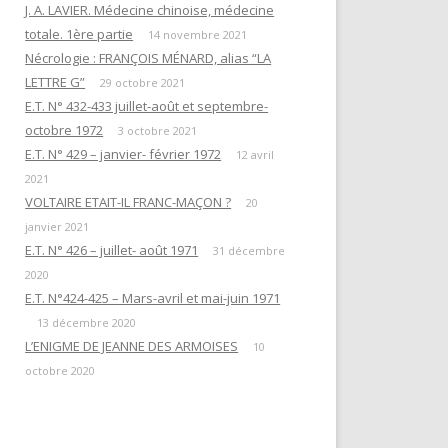
EN ATTENDANT L’HEURE DE LA
J. A. LAVIER. Médecine chinoise, médecine
« QUESTIONS DE RITUELS »
PUISSANCE DES TÉNÈBRES
totale. 1ère partie
SUIVANT L’ŒUVRE DE R. GUÉNON
14 novembre 2021
Nécrologie : FRANÇOIS MÉNARD, alias “LA
ET SES LETTRES À M. MAUGY / D.
LES DOUZE TRAVAUX D’HERCULE
LETTRE G”
ROMAN.
29 octobre 2021
E.T. N° 432-433 juillet-août et septembre-
NOTE 4« RENÉ GUÉNON ET LA
octobre 1972
3 octobre 2021
LETTRE G »
E.T. N° 429 – janvier- février 1972
12 avril
2021
NOTE 3 : « DU TEMPLE À LA
VOLTAIRE ETAIT-IL FRANC-MAÇON ?
20
MAÇONNERIE PAR L’HERMÉTISME
janvier 2021
CHRÉTIEN »
E.T. N° 426 – juillet- août 1971
31 décembre
2020
NOTE 1 : “PYTHAGORISME ET
E.T. N°424-425 – Mars-avril et mai-juin 1971
MAÇONNERIE”
13 décembre 2020
AVERTISSEMENT
L’ENIGME DE JEANNE DES ARMOISES
10
octobre 2020