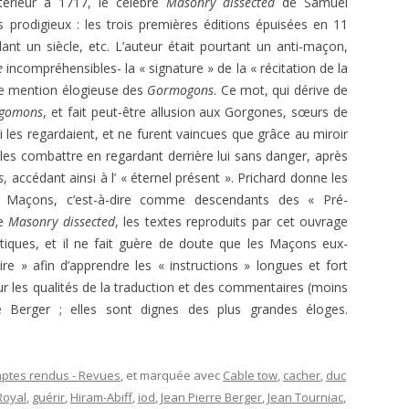
térieur à 1717, le célèbre
Masonry dissected
de Samuel
E.T. N° 421-422 SEPT-OCT-NOV-
FAYARD, PARIS.
s prodigieux : les trois premières éditions épuisées en 11
DEC 1970 2ÈME PARTIE
VRÉ À LA
nt un siècle, etc. L’auteur était pourtant un anti-maçon,
SAKUTEI-KI, OU LE LIVRE SECRET
) : TÉMOIGNAGE ET
E.T. N° 421-422 SEPT- OCT-NOV-
e
incompréhensibles- la « signature » de la « récitation de la
DES JARDINS JAPONAIS
E
DEC 1970 1ÈRE PARTIE
une mention élogieuse des
Gormogons
. Ce mot, qui dérive de
gomons
, et fait peut-être allusion aux Gorgones, sœurs de
JACQUES PAUL, HISTOIRE
 DE VLT
E.T. N° 418 MARS-AVRIL 1970
 les regardaient, et ne furent vaincues que grâce au miroir
INTELLECTUELLE DE L’OCCIDENT
les combattre en regardant derrière lui sans danger, après
MÉDIÉVAL
E.T. ANNEES 1968-1969
E.T. N° 416 NOVEMBRE –
s
, accédant ainsi à l’ « éternel présent ». Prichard donne les
DÉCEMBRE 1969- 2ÈME PARTIE
JEAN RICHER, DELPHES, DÉLOS ET
E.T. ANNEES 1966 – 1967
E.T. N° 404. NOVEMBRE-
Maçons, c’est-à-dire comme descendants des « Pré-
CUMES
E.T. N° 416 NOVEMBRE –
DÉCEMBRE 1967
de
Masonry dissected
, les textes reproduits par cet ouvrage
E.T. ANNEES 1951 À 1953
E.T. N° 305, JANVIER FÉVRIER 1953
DÉCEMBRE 1969- 1ÈRE PARTIE
ques, et il ne fait guère de doute que les Maçons eux-
LAMBSPRINCK, LA PIERRE
E.T. N°402-403 07-08 ET 09-10
» afin d’apprendre les « instructions » longues et fort
E.T. N°304, DÉCEMBRE 1952
PHILOSOPHALE
E.T. N° 415 SEPTEMBRE-OCTOBRE
1967
ur les qualités de la traduction et des commentaires (moins
1969
 Berger ; elles sont dignes des plus grandes éloges.
E.T. N° 303, OCTOBRE-NOVEMBRE
VERNANT ET VIDAL-NAQUET.
E.T. N° 400. MARS-AVRIL 1967
1952
MYTHE ET TRAGÉDIE EN GRÈCE
E.T. N° 414 JUILLET-AOÛT 1969
E.T. N° 399. JANVIER-FÉVRIER 1967
ANCIENNE
E.T. N° 299, AVRIL-MAI 1952
E.T. N° 412-413 MARS-AVRIL ET
ptes rendus - Revues
, et marquée avec
Cable tow
,
cacher
,
duc
E.T. N°396-397 : 07-08 ET 09-10
PERNÉTY. LES FABLES
MAI-JUIN 1969
Royal
,
guérir
,
Hiram-Abiff
,
iod
,
Jean Pierre Berger
,
Jean Tourniac
,
E.T. N° 298, MARS 1952