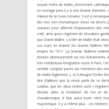
nouvel Ordre de Malte, strictement catholique
un ouvrage paru il y a une dizaine d’années
milieux de la Curie romaine. Il est à remarque
dès lors non-monastiques (nous ne disons p
oukases pour affermir l’implantation des che
créé, ainsi qu’un régiment de chevaliers-gar
que Grand Maître. L’ordre de Malte était donc
Les tzars en étaient les Grands Maîtres héréd
empire en 1917. La Grande Maîtrise redevint 
donnés ultérieurement sur ces évènements, et o
très nombreuse émigration russe à Paris. Cet 
semble compter parmi ses membres des chrétie
de Malte légitimiste », et il désigne l’Ordre 
dire d’ailleurs que la revue parle de ce der
surplus, que les deux Ordres sont « réguliers
déceler dans la fondation de l’un et de l
chevaleresque. Il faut aussi louer cette revu
maçonnique. Il y a même plus : ces héritier