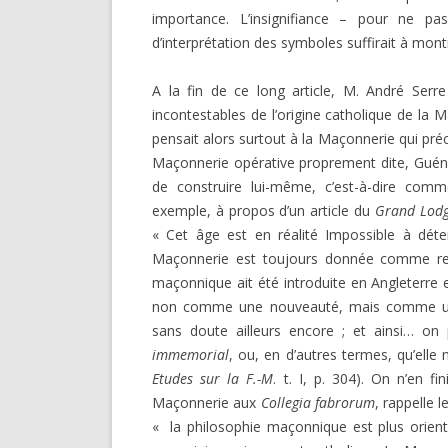
importance. L’insignifiance – pour ne pa
d’interprétation des symboles suffirait à montr
A la fin de ce long article, M. André Ser
incontestables de l’origine catholique de la 
pensait alors surtout à la Maçonnerie qui pr
Maçonnerie opérative proprement dite, Guéno
de construire lui-même, c’est-à-dire comm
exemple, à propos d’un article du
Grand Lodg
« Cet âge est en réalité Impossible à déte
Maçonnerie est toujours donnée comme remo
maçonnique ait été introduite en Angleterre
non comme une nouveauté, mais comme une c
sans doute ailleurs encore ; et ainsi… on
immemorial
, ou, en d’autres termes, qu’elle
Etudes
sur
la F.-M
. t. I, p. 304). On n’en f
Maçonnerie aux
Collegia fabrorum
, rappelle 
« la philosophie maçonnique est plus orienta