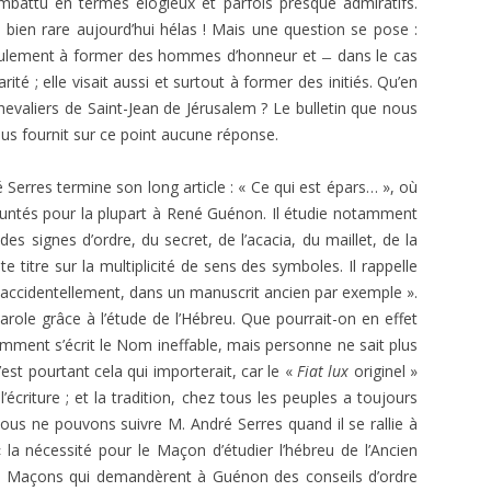
ombattu en termes élogieux et parfois presque admiratifs.
 bien rare aujourd’hui hélas ! Mais une question se pose :
 seulement à former des hommes d’honneur et ̶ dans le cas
é ; elle visait aussi et surtout à former des initiés. Qu’en
Chevaliers de Saint-Jean de Jérusalem ? Le bulletin que nous
ous fournit sur ce point aucune réponse.
é Serres termine son long article : « Ce qui est épars… », où
untés pour la plupart à René Guénon. Il étudie notamment
es signes d’ordre, du secret, de l’acacia, du maillet, de la
e titre sur la multiplicité de sens des symboles. Il rappelle
ole accidentellement, dans un manuscrit ancien par exemple ».
Parole grâce à l’étude de l’Hébreu. Que pourrait-on en effet
comment s’écrit le Nom ineffable, mais personne ne sait plus
st pourtant cela qui importerait, car le «
Fiat lux
originel »
écriture ; et la tradition, chez tous les peuples a toujours
 nous ne pouvons suivre M. André Serres quand il se rallie à
« la nécessité pour le Maçon d’étudier l’hébreu de l’Ancien
 Maçons qui demandèrent à Guénon des conseils d’ordre