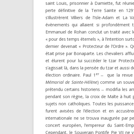
saint Louis, prisonnier à Damiette, fut réunie
perte définitive de la Terre Sainte en 12
s’illustrèrent Villiers de l’Isle-Adam et L
évènements qui allaient si profondément t
Emmanuel de Rohan conclut un traité avec le
« pour des temps éternels », à l’intention surt
dernier devenait « Protecteur de l’Ordre »
était prise par Bonaparte. Les chevaliers af
et élurent pour lui succéder le tzar Protecte
s’agissait là, dans la pensée du tzar et aussi
er
élection ordinaire. Paul 1
̶ que la revue 
Mémorial de Sainte-Hélène
) comme un souver
prétendu certains historiens ̶ modifia les arm
pendant son règne, la croix de Malte à huit
sujets non catholiques. Toutes les puissance
furent avisées de l’élection et en accusèr
internationale ne se trouva inaugurée par p
concert européen, l’empereur du Saint-Emp
Cependant, le Souverain Pontife Pie VII ne vo