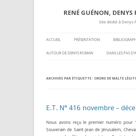
RENÉ GUÉNON, DENYS R
Site dédié à Denys 
ACCUEIL
PRÉSENTATION
BIBLIOGRAPH
TEXTES ET A
AUTOUR DE DENYS ROMAN
DANS LES PAS D
COMPTES RE
OPÉRATIVITÉ ET MAÇONNERIE
SUR UNE « COR
SPÉCULATIVE ( II )
INÉDITE » DE R
COMPTES R
ARCHIVES PAR ÉTIQUETTE :
ORDRE DE MALTE LÉGIT
MARCEL MAUGY 
A L’ATTENTION DE NOS LECTEURS
MYSTIFICATION,
VOLUMES P
HISPANOPHONES
TOURS ET PUIS 
E.T. N° 416 novembre – déc
OPÉRATIVITÉ ET MAÇONNERIE
UNE GROSSIÈRE
SPÉCULATIVE ( I )
RENÉ GUÉNON LI
Nous avons reçu le premier numéro pour
DARKNESS VISIBLE PARTIE 2
MULTITUDE ( II )
Souverain de Saint-Jean de Jérusalem, Chevali
T-ON ?