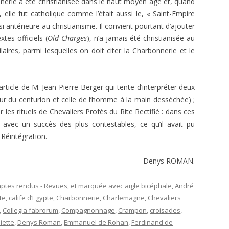
erie a été christianisée dans le haut moyen âge et, quand
, elle fut catholique comme l’était aussi le, « Saint-Empire
si antérieure au christianisme. Il convient pourtant d’ajouter
tes officiels (
Old Charges
), n’a jamais été christianisée au
laires, parmi lesquelles on doit citer la Charbonnerie et le
icle de M. Jean-Pierre Berger qui tente d’interpréter deux
ur du centurion et celle de l’homme à la main desséchée) ;
les rituels de Chevaliers Profès du Rite Rectifié : dans ces
re, avec un succès des plus contestables, ce qu’il avait pu
Réintégration.
Denys ROMAN.
ptes rendus - Revues
, et marquée avec
aigle bicéphale
,
André
te
,
calife d’Egypte
,
Charbonnerie
,
Charlemagne
,
Chevaliers
,
Collegia fabrorum
,
Compagnonnage
,
Crampon
,
croisades
,
iette
,
Denys Roman
,
Emmanuel de Rohan
,
Ferdinand de