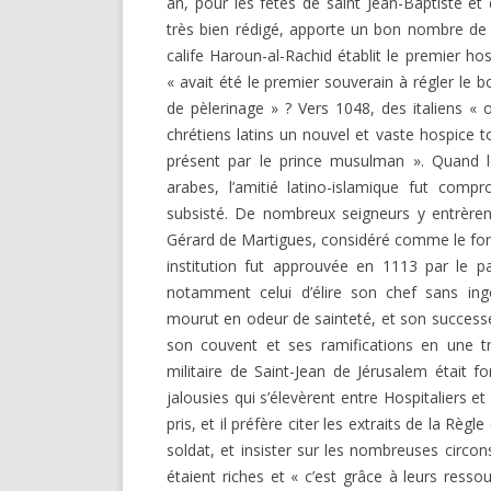
an, pour les fêtes de saint Jean-Baptiste et
DARKNESS VISIBLE PARTIE 1
très bien rédigé, apporte un bon nombre de
RENÉ GUÉNON LI
COMPTE RENDU E.T. N° 500
calife Haroun-al-Rachid établit le premier ho
MULTITUDE ( I 
« avait été le premier souverain à régler le 
MISES EN GARD
LE RITUEL EN MAÇONNERIE
de pèlerinage » ? Vers 1048, des italiens « o
chrétiens latins un nouvel et vaste hospice t
SUR UN ARTICLE
L’ARCHE VIVANTE DES SYMBOLES
présent par le prince musulman ». Quand l
arabes, l’amitié latino-islamique fut compr
subsisté. De nombreux seigneurs y entrèren
Gérard de Martigues, considéré comme le fonda
institution fut approuvée en 1113 par le pa
notamment celui d’élire son chef sans ingé
mourut en odeur de sainteté, et son success
son couvent et ses ramifications en une tr
militaire de Saint-Jean de Jérusalem était f
jalousies qui s’élevèrent entre Hospitaliers et
pris, et il préfère citer les extraits de la Rè
soldat, et insister sur les nombreuses circo
étaient riches et « c’est grâce à leurs resso