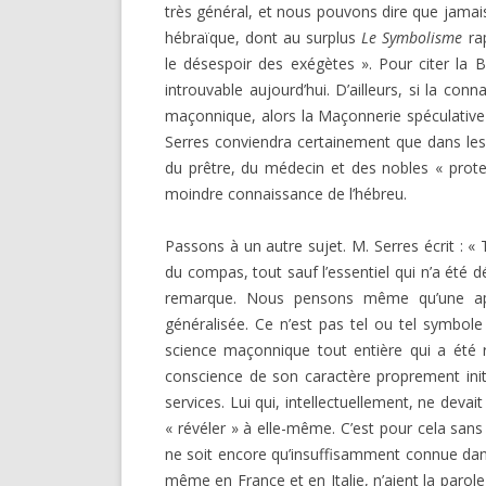
très général, et nous pouvons dire que jamais 
hébraïque, dont au surplus
Le Symbolisme
rap
le désespoir des exégètes ». Pour citer la B
introuvable aujourd’hui. D’ailleurs, si la conn
maçonnique, alors la Maçonnerie spéculative 
Serres conviendra certainement que dans le
du prêtre, du médecin et des nobles « protec
moindre connaissance de l’hébreu.
Passons à un autre sujet. M. Serres écrit : « 
du compas, tout sauf l’essentiel qui n’a été
remarque. Nous pensons même qu’une appr
généralisée. Ce n’est pas tel ou tel symbole
science maçonnique tout entière qui a été 
conscience de son caractère proprement initia
services. Lui qui, intellectuellement, ne devait
« révéler » à elle-même. C’est pour cela san
ne soit encore qu’insuffisamment connue dans
même en France et en Italie, n’aient la parole