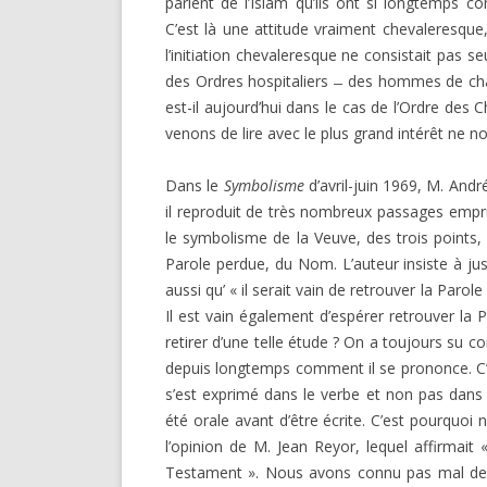
parlent de l’Islam qu’ils ont si longtemps c
C’est là une attitude vraiment chevaleresque,
l’initiation chevaleresque ne consistait pas
des Ordres hospitaliers ̶ des hommes de charit
est-il aujourd’hui dans le cas de l’Ordre des 
venons de lire avec le plus grand intérêt ne n
Dans le
Symbolisme
d’avril-juin 1969, M. Andr
il reproduit de très nombreux passages empr
le symbolisme de la Veuve, des trois points, d
Parole perdue, du Nom. L’auteur insiste à just
aussi qu’ « il serait vain de retrouver la Par
Il est vain également d’espérer retrouver la 
retirer d’une telle étude ? On a toujours su 
depuis longtemps comment il se prononce. C’e
s’est exprimé dans le verbe et non pas dans l’
été orale avant d’être écrite. C’est pourquoi
l’opinion de M. Jean Reyor, lequel affirmait 
Testament ». Nous avons connu pas mal de