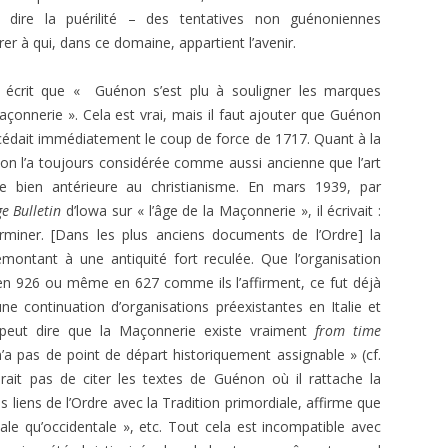
s dire la puérilité – des tentatives non guénoniennes
er à qui, dans ce domaine, appartient l’avenir.
re écrit que « Guénon s’est plu à souligner les marques
Maçonnerie ». Cela est vrai, mais il faut ajouter que Guénon
écédait immédiatement le coup de force de 1717. Quant à la
n l’a toujours considérée comme aussi ancienne que l’art
e bien antérieure au christianisme. En mars 1939, par
e Bulletin
d’lowa sur « l’âge de la Maçonnerie », il écrivait :
rminer. [Dans les plus anciens documents de l’Ordre] la
ntant à une antiquité fort reculée. Que l’organisation
 en 926 ou même en 627 comme ils l’affirment, ce fut déjà
ontinuation d’organisations préexistantes en Italie et
 peut dire que la Maçonnerie existe vraiment
from
time
 n’a pas de point de départ historiquement assignable » (cf.
inirait pas de citer les textes de Guénon où il rattache la
les liens de l’Ordre avec la Tradition primordiale, affirme que
le qu’occidentale », etc. Tout cela est incompatible avec