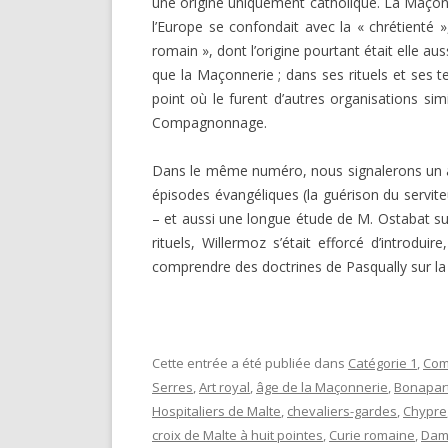
une origine uniquement catholique. La Maçonn
l’Europe se confondait avec la « chrétienté »
romain », dont l’origine pourtant était elle aus
que la Maçonnerie ; dans ses rituels et ses tex
point où le furent d’autres organisations simi
Compagnonnage.
Dans le même numéro, nous signalerons un art
épisodes évangéliques (la guérison du servite
– et aussi une longue étude de M. Ostabat sur 
rituels, Willermoz s’était efforcé d’introdui
comprendre des doctrines de Pasqually sur la 
Cette entrée a été publiée dans
Catégorie 1
,
Com
Serres
,
Art royal
,
âge de la Maçonnerie
,
Bonapar
Hospitaliers de Malte
,
chevaliers-gardes
,
Chypre
croix de Malte à huit pointes
,
Curie romaine
,
Dam