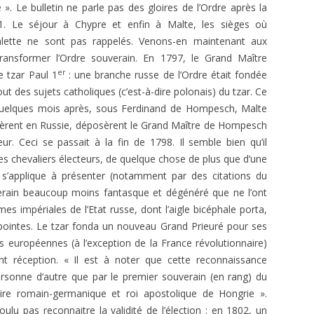
1966
ÉGYPTIENNES DÉVOILÉES
 ». Le bulletin ne parle pas des gloires de l’Ordre après la
E.T. N° 411 JANVIER-FÉVRIER 1969
91. Le séjour à Chypre et enfin à Malte, les sièges où
E. T. N 297, JANV.-FÉV. 1952
E.T. N° 395 MAI-JUIN 1966
ANDRÉ BILLY. STANISLAS DE
a Valette ne sont pas rappelés. Venons-en maintenant aux
E.T. N° 409-410 SEPT. ET NOV.-
GUAITA
E. T. Nº 296, DÉC. 1951
ransformer l’Ordre souverain. En 1797, le Grand Maître
E.T. N° 394 MARS AVRIL 1966
DÉC.1968
er
 tzar Paul 1
: une branche russe de l’Ordre était fondée
MAGISTER. MANUAL DEL
E. T. Nº 292, JUIN 1951
out des sujets catholiques (c’est-à-dire polonais) du tzar. Ce
E.T. N° 406-407-408. MARS À
APRENDIZ.
. Quelques mois après, sous Ferdinand de Hompesch, Malte
AOÛT 1968
E. T. Nº 291, AVRIL-MAI 1951
fluèrent en Russie, déposèrent le Grand Maître de Hompesch
MAGISTER. MANUAL DEL
E. T. Nº 290, MARS 1951
ur. Ceci se passait à la fin de 1798. Il semble bien qu’il
COMPAÑERO.
 des chevaliers électeurs, de quelque chose de plus que d’une
MAGISTER. MANUAL DEL
s’applique à présenter (notamment par des citations du
MAESTRO.
ain beaucoup moins fantasque et dégénéré que ne l’ont
es impériales de l’Etat russe, dont l’aigle bicéphale porta,
MAGISTER. MANUAL DEL
 pointes. Le tzar fonda un nouveau Grand Prieuré pour ses
MAESTRO SECRETO.
s européennes (à l’exception de la France révolutionnaire)
ent réception. « Il est à noter que cette reconnaissance
JEAN-PAUL GARNIER. BARRAS, ROI
ersonne d’autre que par le premier souverain (en rang) du
DU DIRECTOIRE.
ire romain-germanique et roi apostolique de Hongrie ».
ulu pas reconnaitre la validité de l’élection : en 1802, un