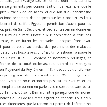
 de saint Jean l’Evangéliste. Le numéro dont nous parlons,
E.T. N° 421-422 SEPT-OCT-NOV-
FAYARD, PARIS.
 renseignements peu connus. Sait-on, par exemple, que le
DEC 1970 2ÈME PARTIE
VRÉ À LA
spice « franc » de Jérusalem, et que son allié Charlemagne
SAKUTEI-KI, OU LE LIVRE SECRET
) : TÉMOIGNAGE ET
E.T. N° 421-422 SEPT- OCT-NOV-
bon fonctionnement des hospices sur les étapes et les lieux
DES JARDINS JAPONAIS
E
DEC 1970 1ÈRE PARTIE
btinrent du calife d’Egypte la permission d’ouvrir pour les
out près du Saint-Sépulcre, et ceci sur un terrain donné en
JACQUES PAUL, HISTOIRE
 DE VLT
E.T. N° 418 MARS-AVRIL 1970
es turques eurent substitué leur domination à celle des
INTELLECTUELLE DE L’OCCIDENT
omise, et ce furent les croisades. L’hospice franc avait
MÉDIÉVAL
E.T. ANNEES 1968-1969
E.T. N° 416 NOVEMBRE –
t pour se vouer au service des pèlerins et des malades.
DÉCEMBRE 1969- 2ÈME PARTIE
JEAN RICHER, DELPHES, DÉLOS ET
E.T. ANNEES 1966 – 1967
E.T. N° 404. NOVEMBRE-
teur des hospitaliers, prit l’habit monastique ; la nouvelle
CUMES
E.T. N° 416 NOVEMBRE –
DÉCEMBRE 1967
pe Pascal II, qui lui conféra de nombreux privilèges, et
E.T. ANNEES 1951 À 1953
E.T. N° 305, JANVIER FÉVRIER 1953
DÉCEMBRE 1969- 1ÈRE PARTIE
rence de l’autorité ecclésiastique. Gérard de Martigues
LAMBSPRINCK, LA PIERRE
E.T. N°402-403 07-08 ET 09-10
eur Raymond du Puy, élu en 1118, « décida de transformer
E.T. N°304, DÉCEMBRE 1952
PHILOSOPHALE
E.T. N° 415 SEPTEMBRE-OCTOBRE
1967
oupe régulière de moines-soldats ». L’Ordre religieux et
1969
ondé. Nous ne nous étendrons pas sur les rivalités et les
E.T. N° 303, OCTOBRE-NOVEMBRE
VERNANT ET VIDAL-NAQUET.
E.T. N° 400. MARS-AVRIL 1967
 Templiers. Le bulletin en parle avec tristesse et sans parti-
1952
MYTHE ET TRAGÉDIE EN GRÈCE
E.T. N° 414 JUILLET-AOÛT 1969
gle du Temple, où saint Bernard fait le panégyrique du moine-
E.T. N° 399. JANVIER-FÉVRIER 1967
ANCIENNE
E.T. N° 299, AVRIL-MAI 1952
nstances où les deux Ordres agirent de concert. Tous deux
E.T. N° 412-413 MARS-AVRIL ET
E.T. N°396-397 : 07-08 ET 09-10
PERNÉTY. LES FABLES
urces financières que la rançon qui permit de libérer le roi
MAI-JUIN 1969
E.T. N° 298, MARS 1952