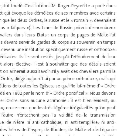
, fut fondé. C’est lui dont M. Roger Peyrefitte a parlé dans
, et qui évoque les démêlées de ses membres avec certains
r que les deux Ordres, le russe et le « romain », devenaient
as « laïques »). Les tzars de Russie prirent de nombreux
valiers dans leurs Etats : un corps de pages de Malte fut
des devant servir de gardes du corps au souverain en temps
 devenu une institution spécifiquement russe et orthodoxe.
itaires. Ils le sont restés jusqu’à l’effondrement de leur
alors élective. Il est à souhaiter que des détails soient
n aimerait aussi savoir s’il y avait des chevaliers parmi la
Ordre, dirigé aujourd’hui par un prince orthodoxe, mais qui
ns de toutes les Eglises, se qualifie lui-même d’ « Ordre
fondé en 1802 par le nom d’ « Ordre pontifical ». Nous devons
nier Ordre sans aucune acrimonie : il est bien évident, au
 », en ce sens que les très légères irrégularités qu’on peut
’autre n’entachent pas la validité de la transmission
e de n’être ni anti-catholique, ni anti-templière, ni anti-
s des héros de Chypre, de Rhodes, de Malte et de Lépante