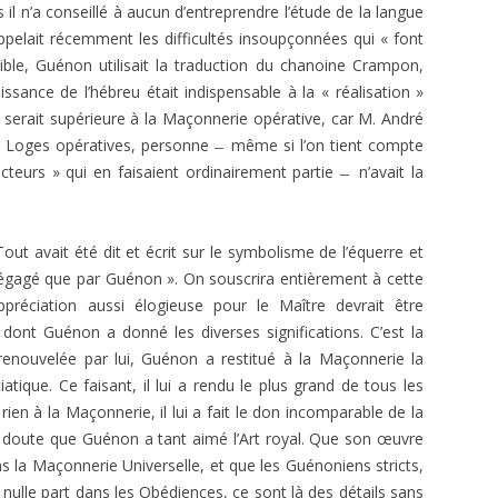
il n’a conseillé à aucun d’entreprendre l’étude de la langue
pelait récemment les difficultés insoupçonnées qui « font
ible, Guénon utilisait la traduction du chanoine Crampon,
aissance de l’hébreu était indispensable à la « réalisation »
serait supérieure à la Maçonnerie opérative, car M. André
s Loges opératives, personne ̶ même si l’on tient compte
teurs » qui en faisaient ordinairement partie ̶ n’avait la
Tout avait été dit et écrit sur le symbolisme de l’équerre et
 dégagé que par Guénon ». On souscrira entièrement à cette
éciation aussi élogieuse pour le Maître devrait être
 dont Guénon a donné les diverses significations. C’est la
renouvelée par lui, Guénon a restitué à la Maçonnerie la
tique. Ce faisant, il lui a rendu le plus grand de tous les
 rien à la Maçonnerie, il lui a fait le don incomparable de la
s doute que Guénon a tant aimé l’Art royal. Que son œuvre
 la Maçonnerie Universelle, et que les Guénoniens stricts,
 nulle part dans les Obédiences, ce sont là des détails sans