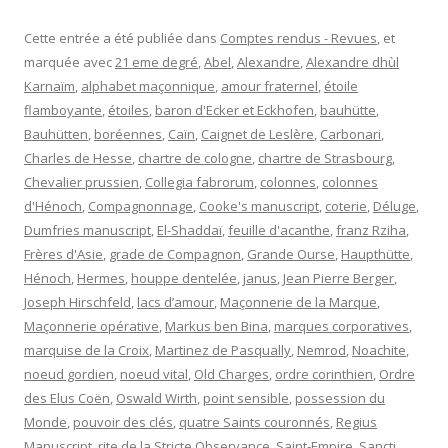
Cette entrée a été publiée dans
Comptes rendus - Revues
, et
marquée avec
21 eme degré
,
Abel
,
Alexandre
,
Alexandre dhùl
Karnaïm
,
alphabet maçonnique
,
amour fraternel
,
étoile
flamboyante
,
étoiles
,
baron d'Ecker et Eckhofen
,
bauhütte
,
Bauhütten
,
boréennes
,
Caïn
,
Caignet de Leslère
,
Carbonari
,
Charles de Hesse
,
chartre de cologne
,
chartre de Strasbourg
,
Chevalier prussien
,
Collegia fabrorum
,
colonnes
,
colonnes
d'Hénoch
,
Compagnonnage
,
Cooke's manuscript
,
coterie
,
Déluge
,
Dumfries manuscript
,
El-Shaddaï
,
feuille d'acanthe
,
franz Rziha
,
Frères d'Asie
,
grade de Compagnon
,
Grande Ourse
,
Haupthütte
,
Hénoch
,
Hermes
,
houppe dentelée
,
janus
,
Jean Pierre Berger
,
Joseph Hirschfeld
,
lacs d’amour
,
Maçonnerie de la Marque
,
Maçonnerie opérative
,
Markus ben Bina
,
marques corporatives
,
marquise de la Croix
,
Martinez de Pasqually
,
Nemrod
,
Noachite
,
noeud gordien
,
noeud vital
,
Old Charges
,
ordre corinthien
,
Ordre
des Elus Coën
,
Oswald Wirth
,
point sensible
,
possession du
Monde
,
pouvoir des clés
,
quatre Saints couronnés
,
Regius
Manuscript
,
rite de la Stricte Observance
,
Saint-Empire
,
Sancti