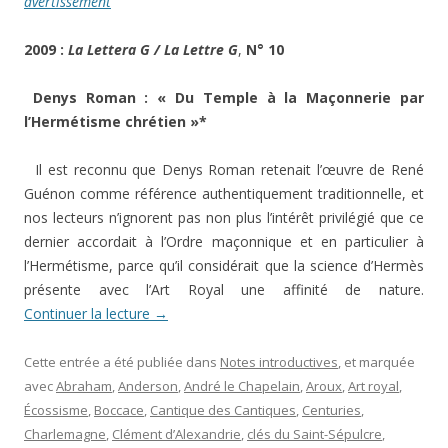
avertissement
2009 :
La Lettera G / La Lettre G
,
N° 10
Denys Roman : « Du Temple à la Maçonnerie par
l’Hermétisme chrétien »*
Il est reconnu que Denys Roman retenait l’œuvre de René
Guénon comme référence authentiquement traditionnelle, et
nos lecteurs n’ignorent pas non plus l’intérêt privilégié que ce
dernier accordait à l’Ordre maçonnique et en particulier à
l’Hermétisme, parce qu’il considérait que la science d’Hermès
présente avec l’Art Royal une affinité de nature.
Continuer la lecture
→
Cette entrée a été publiée dans
Notes introductives
, et marquée
avec
Abraham
,
Anderson
,
André le Chapelain
,
Aroux
,
Art royal
,
Écossisme
,
Boccace
,
Cantique des Cantiques
,
Centuries
,
Charlemagne
,
Clément d’Alexandrie
,
clés du Saint-Sépulcre
,