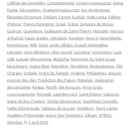
Collège des Invisibles
,
Constantinople
,
Cooke's manuscript
,
dame
,
Dante
,
Désaguliers
,
Dowland manuscript
,
duc de Montagu
,
Ebrietatis Enconium
,
Eckhart
,
Egypte
,
Euclide
,
Fede santa
,
Fidèles
d’Amour
,
Franco Peregrino
,
Graal
,
Grèce
,
Grégoire de Nysse
,
Guénon
,
Guenièvre
,
Guillaume de Saint-Thierry
,
Harodim
,
Haroun
al Rachid
,
hauts grades
,
Hérédom
,
heirdom
,
Henri II
,
Henri Martin
,
hermétisme
,
INRI
,
Islam
,
jardin d’Éden
,
Joseph d’Arimathie
,
Lancelot
,
Lévis-Mirepoix
,
Liber mundi
,
Loiseleur
,
Long Livers
,
Luigi
Valli
,
Luquet
,
Maçonnerie
,
Malachie
,
Massenie du Saint Graal
,
Musulmans
,
mutus liber
,
Napoléon
,
Nicodème
,
Nostradamus
,
Old
Charges
,
Ordalie
,
Ordre du Temple
,
Origène
,
Philalethes
,
pleurer
,
pouvoir des clés
,
Prédiction des Papes
,
Rabelais
,
réalisation
descendante
,
Regius
,
Ricolfi
,
rite écossais
,
Rose-Croix
,
rosicrucianisme
,
Rossetti
,
saint Bernard
,
Saint-Empire
,
Salomon
,
Signe du Bon Pasteur
,
Stricte Observance
,
Suprêmes Conseils
,
Table d'Emeraude
,
Tableau de la Loge
,
Templiers
,
Terre sainte
,
Tradition Primordiale
,
trésor des Templiers
,
Vâlsan
,
VITRIOL
,
Vitriolum
, le
1 avril 2016
.