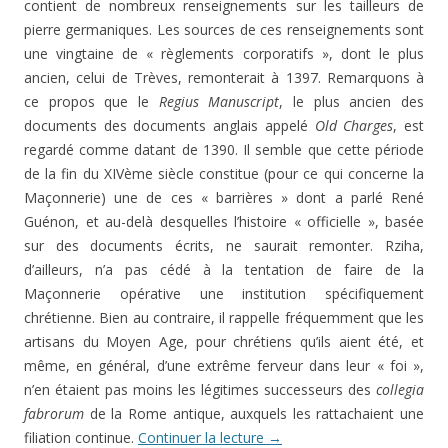
contient de nombreux renseignements sur les tailleurs de
pierre germaniques. Les sources de ces renseignements sont
une vingtaine de « règlements corporatifs », dont le plus
ancien, celui de Trèves, remonterait à 1397. Remarquons à
ce propos que le
Regius Manuscript
, le plus ancien des
documents des documents anglais appelé
Old Charges
, est
regardé comme datant de 1390. Il semble que cette période
de la fin du XIVème siècle constitue (pour ce qui concerne la
Maçonnerie) une de ces « barrières » dont a parlé René
Guénon, et au-delà desquelles l’histoire « officielle », basée
sur des documents écrits, ne saurait remonter. Rziha,
d’ailleurs, n’a pas cédé à la tentation de faire de la
Maçonnerie opérative une institution spécifiquement
chrétienne. Bien au contraire, il rappelle fréquemment que les
artisans du Moyen Age, pour chrétiens qu’ils aient été, et
même, en général, d’une extrême ferveur dans leur « foi »,
n’en étaient pas moins les légitimes successeurs des
collegia
fabrorum
de la Rome antique, auxquels les rattachaient une
filiation continue.
Continuer la lecture
→