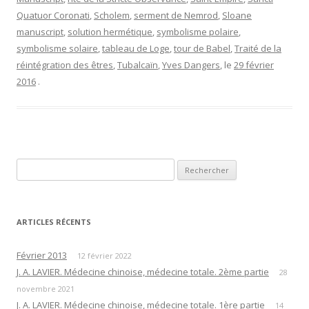
Quatuor Coronati
,
Scholem
,
serment de Nemrod
,
Sloane
manuscript
,
solution hermétique
,
symbolisme polaire
,
symbolisme solaire
,
tableau de Loge
,
tour de Babel
,
Traité de la
réintégration des êtres
,
Tubalcaïn
,
Yves Dangers
, le
29 février
2016
.
Rechercher :
ARTICLES RÉCENTS
Février 2013
12 février 2022
J. A. LAVIER. Médecine chinoise, médecine totale. 2ème partie
28
novembre 2021
J. A. LAVIER. Médecine chinoise, médecine totale. 1ère partie
14