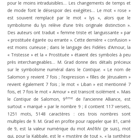
pour le moins intraduisibles… Les changements de temps et
de mode font le désespoir des exégètes… Le mot « rose »
est souvent remplacé par le mot « lys », alors que le
symbolisme du lys relève d’une très originale distinction ».
Des auteurs ont traduit « femme triste et languissante » par
« prostituée égarée ou errante ». Cette dernière « confusion »
est moins curieuse ; dans le langage des Fidèles d’Amour, la
« Tristesse » et la « Prostituée » étaient des symboles à peu
près interchangeables… M. Grad donne des détails précieux
sur le symbolisme numéral dans le
Cantique
. « Le nom de
Salomon y revient 7 fois ; l’expression « filles de Jérusalem »
revient également 7 fois ; le mot « Liban » est mentionné 7
fois, et 7 fois le mot « Amour » est transcrit isolément ». Mais
ème
le
Cantique
de Salomon, 9
de l’ancienne Alliance, est
surtout « marqué » par le nombre 9 ; il contient 117 versets,
1251 mots, 5148 caractères : ces trois nombres sont
multiples de 9. M. Grad en profite pour rappeler que 81, carré
de 9, est la valeur numérique du mot
Anô’khi
(Je suis), mot
qui, pour la Kabbale, est le « mystère de tout », « la synthèse