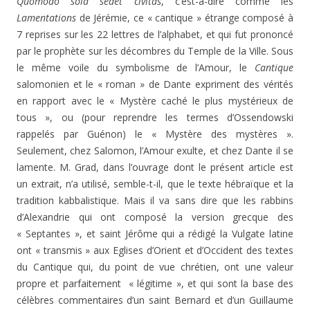
Quomodo sola sedet civitas
, c’est-à-dire comme les
Lamentations
de Jérémie, ce « cantique » étrange composé à
7 reprises sur les 22 lettres de l’alphabet, et qui fut prononcé
par le prophète sur les décombres du Temple de la Ville. Sous
le même voile du symbolisme de l’Amour, le
Cantique
salomonien et le « roman » de Dante expriment des vérités
en rapport avec le « Mystère caché le plus mystérieux de
tous », ou (pour reprendre les termes d’Ossendowski
rappelés par Guénon) le « Mystère des mystères ».
Seulement, chez Salomon, l’Amour exulte, et chez Dante il se
lamente. M. Grad, dans l’ouvrage dont le présent article est
un extrait, n’a utilisé, semble-t-il, que le texte hébraïque et la
tradition kabbalistique. Mais il va sans dire que les rabbins
d’Alexandrie qui ont composé la version grecque des
« Septantes », et saint Jérôme qui a rédigé la Vulgate latine
ont « transmis » aux Eglises d’Orient et d’Occident des textes
du Cantique qui, du point de vue chrétien, ont une valeur
propre et parfaitement « légitime », et qui sont la base des
célèbres commentaires d’un saint Bernard et d’un Guillaume