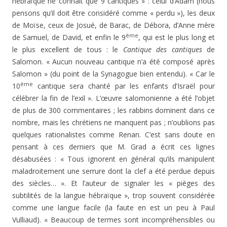
hébraïque ne connaît que 9 cantiques » : celui d’Adam (nous
pensons qu’il doit être considéré comme « perdu »), les deux
de Moïse, ceux de Josué, de Barac, de Débora, d’Anne mère
ème
de Samuel, de David, et enfin le 9
, qui est le plus long et
le plus excellent de tous : le
Cantique des cantiques
de
Salomon. « Aucun nouveau cantique n’a été composé après
Salomon » (du point de la Synagogue bien entendu). « Car le
ème
10
cantique sera chanté par les enfants d’Israël pour
célébrer la fin de l’exil ». L’œuvre salomonienne a été l’objet
de plus de 300 commentaires ; les rabbins dominent dans ce
nombre, mais les chrétiens ne manquent pas ; n’oublions pas
quelques rationalistes comme Renan. C’est sans doute en
pensant à ces derniers que M. Grad a écrit ces lignes
désabusées : « Tous ignorent en général qu’ils manipulent
maladroitement une serrure dont la clef a été perdue depuis
des siècles… ». Et l’auteur de signaler les « pièges des
subtilités de la langue hébraïque », trop souvent considérée
comme une langue facile (la faute en est un peu à Paul
Vulliaud). « Beaucoup de termes sont incompréhensibles ou