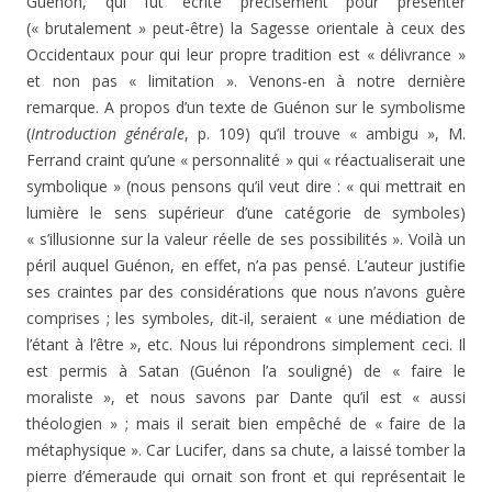
Guénon, qui fut écrite précisément pour présenter
(« brutalement » peut-être) la Sagesse orientale à ceux des
Occidentaux pour qui leur propre tradition est « délivrance »
et non pas « limitation ». Venons-en à notre dernière
remarque. A propos d’un texte de Guénon sur le symbolisme
(
Introduction générale
, p. 109) qu’il trouve « ambigu », M.
Ferrand craint qu’une « personnalité » qui « réactualiserait une
symbolique » (nous pensons qu’il veut dire : « qui mettrait en
lumière le sens supérieur d’une catégorie de symboles)
« s’illusionne sur la valeur réelle de ses possibilités ». Voilà un
péril auquel Guénon, en effet, n’a pas pensé. L’auteur justifie
ses craintes par des considérations que nous n’avons guère
comprises ; les symboles, dit-il, seraient « une médiation de
l’étant à l’être », etc. Nous lui répondrons simplement ceci. Il
est permis à Satan (Guénon l’a souligné) de « faire le
moraliste », et nous savons par Dante qu’il est « aussi
théologien » ; mais il serait bien empêché de « faire de la
métaphysique ». Car Lucifer, dans sa chute, a laissé tomber la
pierre d’émeraude qui ornait son front et qui représentait le