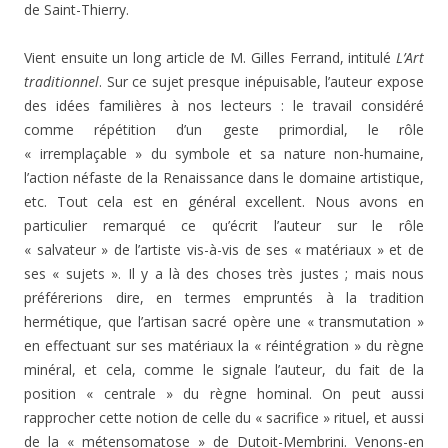
de Saint-Thierry.
Vient ensuite un long article de M. Gilles Ferrand, intitulé
L’Art
traditionnel
. Sur ce sujet presque inépuisable, l’auteur expose
des idées familières à nos lecteurs : le travail considéré
comme répétition d’un geste primordial, le rôle
« irremplaçable » du symbole et sa nature non-humaine,
l’action néfaste de la Renaissance dans le domaine artistique,
etc. Tout cela est en général excellent. Nous avons en
particulier remarqué ce qu’écrit l’auteur sur le rôle
« salvateur » de l’artiste vis-à-vis de ses « matériaux » et de
ses « sujets ». Il y a là des choses très justes ; mais nous
préférerions dire, en termes empruntés à la tradition
hermétique, que l’artisan sacré opère une « transmutation »
en effectuant sur ses matériaux la « réintégration » du règne
minéral, et cela, comme le signale l’auteur, du fait de la
position « centrale » du règne hominal. On peut aussi
rapprocher cette notion de celle du « sacrifice » rituel, et aussi
de la « métensomatose » de Dutoit-Membrini. Venons-en