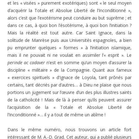
et les « visées » purement exotériques) sont « le seul moyen
d’acquérir la Totale et Absolue Liberté de l’Inconditionné »,
alors c’est que l’exotérisme peut conduire au but suprême ; et
dans ce cas, à quoi bon l’ésotérisme, à quoi bon l’initiation ?
Mais la réalité est tout autre. Car Saint Ignace, dans la
solitude de Manrèse puis aux Universités espagnoles, a bien
pu emprunter quelques « formes » à l’initiation islamique,
mais il ne pouvait ni ne voulait en assimiler l’« esprit ». Le
perinde ac cadaver
n’est en somme qu’un moyen d’assurer la
discipline « militaire » de la Compagnie. Quant aux fameux
« exercices spirituels » d’Ignace de Loyola, tant prônés par
certains, tant décriés par d’autres… à Dieu ne plaise que nous
portions un jugement sur l’œuvre d’un des plus illustres saints
de la catholicité ! Mais de là à penser qu’ils peuvent assurer
l’acquisition de la « Totale et Absolue Liberté de
l’Inconditionné »… il y a tout de même un abîme !
Dans le même numéro, nous trouvons un article fort
intéressant de M. A.-D. Grad. Cet auteur, qui a publié plusieurs