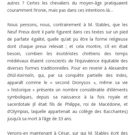
autres ? Certes les chevaliers du moyen-âge pratiquaient
couramment l’ironie, mais pas dans ces intentions-là…
Nous pensons, nous, contrairement à M. Stables, que les
Neuf Preux dont il parle figurent dans ces textes sur un pied
de parfaite égalité, quelle qu’ait pu être la forme religieuse
dont chaque preux relevait ; et cela montre, s’il en était
besoin, combien les ésotéristes chrétiens des temps
médiévaux étaient conscients de l’équivalence équitable des
diverses formes traditionnelles. Pour en revenir à Alexandre
Dhûl-Kairnaîn
, qui, par sa conquête partielle des Indes,
apparaît comme le « second Dionysos », même sa vie
« historique » présente un nombre considérable d’éléments
symboliques, depuis sa naissance à la fois royale et
sacerdotale (il était fils de Philippe, roi de Macédoine, et
d’Olympias, laquelle appartenait au collège des Bacchantes)
jusqu’à sa mort à l’âge de 33 ans.
Venons-en maintenant à César, sur qui M. Stables écrit des