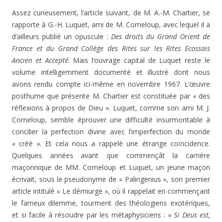
Assez curieusement, l’article suivant, de M. A.-M. Chartier, se
rapporte à G.-H. Luquet, ami de M. Corneloup, avec lequel il a
d’ailleurs publié un opuscule :
Des droits du Grand Orient de
France et du Grand Collège des Rites sur les Rites Ecossais
Ancien et Accepté
. Mais l’ouvrage capital de Luquet reste le
volume intelligemment documenté et illustré dont nous
avons rendu compte ici-même en novembre 1967. L’œuvre
posthume que présente M. Chartier est constituée par « des
réflexions à propos de Dieu ». Luquet, comme son ami M. J.
Corneloup, semble éprouver une difficulté insurmontable à
concilier la perfection divine avec l’imperfection du monde
« créé ». Et cela nous a rappelé une étrange coïncidence.
Quelques années avant que commençât la carrière
maçonnique de MM. Corneloup et Luquet, un jeune maçon
écrivait, sous le pseudonyme de « Palingenius », son premier
article intitulé « Le démiurge », où il rappelait en commençant
le fameux dilemme, tourment des théologiens exotériques,
et si facile à résoudre par les métaphysiciens : «
Si Deus est,