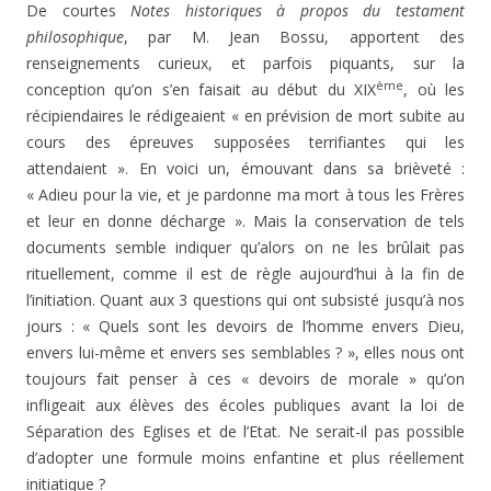
De courtes
Notes historiques à propos du testament
philosophique
, par M. Jean Bossu, apportent des
renseignements curieux, et parfois piquants, sur la
ème
conception qu’on s’en faisait au début du XIX
, où les
récipiendaires le rédigeaient « en prévision de mort subite au
cours des épreuves supposées terrifiantes qui les
attendaient ». En voici un, émouvant dans sa brièveté :
« Adieu pour la vie, et je pardonne ma mort à tous les Frères
et leur en donne décharge ». Mais la conservation de tels
documents semble indiquer qu’alors on ne les brûlait pas
rituellement, comme il est de règle aujourd’hui à la fin de
l’initiation. Quant aux 3 questions qui ont subsisté jusqu’à nos
jours : « Quels sont les devoirs de l’homme envers Dieu,
envers lui-même et envers ses semblables ? », elles nous ont
toujours fait penser à ces « devoirs de morale » qu’on
infligeait aux élèves des écoles publiques avant la loi de
Séparation des Eglises et de l’Etat. Ne serait-il pas possible
d’adopter une formule moins enfantine et plus réellement
initiatique ?