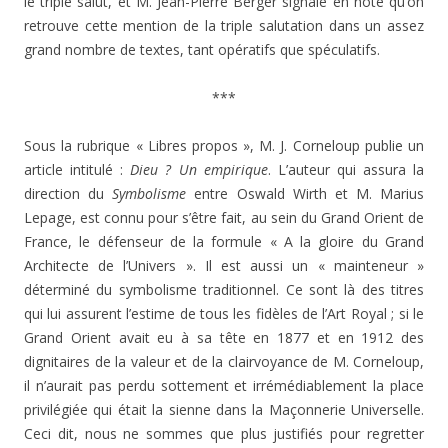
le triple salut, et M. Jean-Pierre Berger signale en note qu’on
retrouve cette mention de la triple salutation dans un assez
grand nombre de textes, tant opératifs que spéculatifs.
***
Sous la rubrique « Libres propos », M. J. Corneloup publie un
article intitulé :
Dieu ? Un empirique
. L’auteur qui assura la
direction du
Symbolisme
entre Oswald Wirth et M. Marius
Lepage, est connu pour s’être fait, au sein du Grand Orient de
France, le défenseur de la formule « A la gloire du Grand
Architecte de l’Univers ». Il est aussi un « mainteneur »
déterminé du symbolisme traditionnel. Ce sont là des titres
qui lui assurent l’estime de tous les fidèles de l’Art Royal ; si le
Grand Orient avait eu à sa tête en 1877 et en 1912 des
dignitaires de la valeur et de la clairvoyance de M. Corneloup,
il n’aurait pas perdu sottement et irrémédiablement la place
privilégiée qui était la sienne dans la Maçonnerie Universelle.
Ceci dit, nous ne sommes que plus justifiés pour regretter