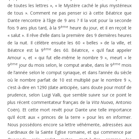
de toutes les lettres », « le Mystère caché le plus mystérieux
de tous ». Comment ne pas penser ici à cette Béatrice que
Dante rencontre à l’âge de 9 ans ? Il la voit pour la seconde
ème
fois 9 ans plus tard, à la 9
heure du jour, et il en reçoit le
« salut ». Il rêve d’elle dans la première des 9 dernières heures
de la nuit. Il célèbre ensuite les 60 « belles » de la ville, et
ème
Béatrice est la 9
des 60. Béatrice, « qu’il faut appeler
Amour », et « qui fut elle-même le nombre 9 », meurt « le
ème
ème
9
jour du mois selon, le comput arabe, dans le 9
mois
de l’année selon le comput syriaque, et dans l’année du siècle
où le nombre parfait de 10 est multiplié par le nombre 9 »,
c’est-à-dire en 1290 (date anticipée, sans doute pour motif de
prudence, selon Luigi Valli, que semble suivre sur ce point le
plus récent commentateur français de la
Vita Nuova
, Antonio
Coën). Et cette mort revêt pour Dante une telle importance
qu’il écrit aux « princes de la terre » pour les en informer.
Nous possédons encore sa lettre véhémente, adressées aux
Cardinaux de la Sainte Eglise romaine, et qui commence par