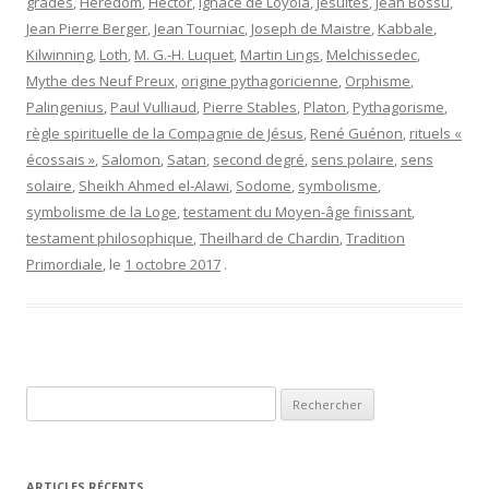
grades
,
Hérédom
,
Hector
,
Ignace de Loyola
,
Jésuites
,
Jean Bossu
,
Jean Pierre Berger
,
Jean Tourniac
,
Joseph de Maistre
,
Kabbale
,
Kilwinning
,
Loth
,
M. G.-H. Luquet
,
Martin Lings
,
Melchissedec
,
Mythe des Neuf Preux
,
origine pythagoricienne
,
Orphisme
,
Palingenius
,
Paul Vulliaud
,
Pierre Stables
,
Platon
,
Pythagorisme
,
règle spirituelle de la Compagnie de Jésus
,
René Guénon
,
rituels «
écossais »
,
Salomon
,
Satan
,
second degré
,
sens polaire
,
sens
solaire
,
Sheikh Ahmed el-Alawi
,
Sodome
,
symbolisme
,
symbolisme de la Loge
,
testament du Moyen-âge finissant
,
testament philosophique
,
Theilhard de Chardin
,
Tradition
Primordiale
, le
1 octobre 2017
.
Rechercher :
ARTICLES RÉCENTS