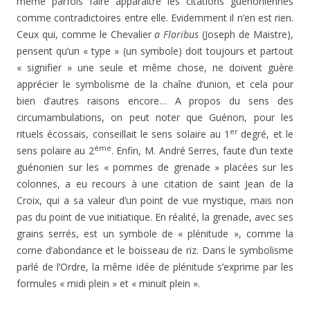
même parfois faire apparaître les citations guénoniennes
comme contradictoires entre elle. Evidemment il n’en est rien.
Ceux qui, comme le Chevalier
a Floribus
(Joseph de Maistre),
pensent qu’un « type » (un symbole) doit toujours et partout
« signifier » une seule et même chose, ne doivent guère
apprécier le symbolisme de la chaîne d’union, et cela pour
bien d’autres raisons encore… A propos du sens des
circumambulations, on peut noter que Guénon, pour les
er
rituels écossais, conseillait le sens solaire au 1
degré, et le
ème
sens polaire au 2
. Enfin, M. André Serres, faute d’un texte
guénonien sur les « pommes de grenade » placées sur les
colonnes, a eu recours à une citation de saint Jean de la
Croix, qui a sa valeur d’un point de vue mystique, mais non
pas du point de vue initiatique. En réalité, la grenade, avec ses
grains serrés, est un symbole de « plénitude », comme la
corne d’abondance et le boisseau de riz. Dans le symbolisme
parlé de l’Ordre, la même idée de plénitude s’exprime par les
formules « midi plein » et « minuit plein ».