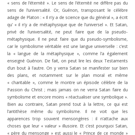
« sens de l’éternité ». Le sens de l’éternité ne diffère pas du
sens de l’universalité. Or, Guénon, transposant le célèbre
adage de Platon : « Il n’y a de science que du général », a écrit
qu’ « il n’y a de métaphysique que de l’universel ». Et Satan,
privé de l’universalité, ne peut faire que de la pseudo-
métaphysique. Il ne peut faire que du pseudo-symbolisme,
car le symbolisme véritable est une langue universelle : c’est
la « langue de la métaphysique », comme l’a également
enseigné Guénon. De fait, on peut lire les deux Testaments
d’un bout à l’autre. On y verra Satan se manifester sur bien
des plans, et notamment sur le plan moral et même
« charitable », comme le montre un épisode célèbre de la
Passion du Christ ; mais jamais on ne verra Satan faire du
symbolisme et encore moins « réactualiser une symbolique ».
Bien au contraire, Satan prend tout à la lettre, ce qui est
l’antithèse même du symbolisme. Il ne voit que les
apparences trop souvent mensongères : il n’attache aux
choses que leur « valeur » illusoire. Et c’est pourquoi Satan,
« père du mensonge » est aussi le « Prince de ce monde »