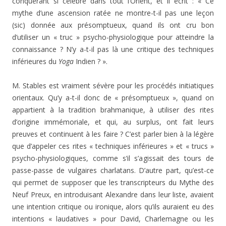
conquérant si célèbre dans tout l’Orient, et il écrit : « Ce
mythe d’une ascension ratée ne montre-t-il pas une leçon
(sic) donnée aux présomptueux, quand ils ont cru bon
d’utiliser un « truc » psycho-physiologique pour atteindre la
connaissance ? N’y a-t-il pas là une critique des techniques
inférieures du
Yoga
Indien ? ».
M. Stables est vraiment sévère pour les procédés initiatiques
orientaux. Qu’y a-t-il donc de « présomptueux », quand on
appartient à la tradition brahmanique, à utiliser des rites
d’origine immémoriale, et qui, au surplus, ont fait leurs
preuves et continuent à les faire ? C’est parler bien à la légère
que d’appeler ces rites « techniques inférieures » et « trucs »
psycho-physiologiques, comme s’il s’agissait des tours de
passe-passe de vulgaires charlatans. D’autre part, qu’est-ce
qui permet de supposer que les transcripteurs du Mythe des
Neuf Preux, en introduisant Alexandre dans leur liste, avaient
une intention critique ou ironique, alors qu’ils auraient eu des
intentions « laudatives » pour David, Charlemagne ou les