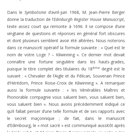
Dans le
Symbolisme
d’avril-juin 1968, M. Jean-Pierre Berger
donne la traduction de l’
Edinburgh Register House Manuscript
,
texte assez court qui remonte à 1696. Il se compose d’une
vingtaine de questions et réponses en général fort obscures
et dont plusieurs semblent avoir été altérées. Nous noterons
dans ce manuscrit opératif la formule suivante : « Quel est le
nom de votre Loge ? – Kilwinning ». Ce dernier mot devait
connaître une fortune singulière dans les hauts-grades,
ème
puisque le titre complet des titulaires du 18
degré est le
suivant : « Chevalier de l’Aigle et du Pélican, Souverain Prince
d’Hérédom, Prince Roise-Croix de Kilwinning ». A remarquer
aussi la formule suivante : « les Vénérables Maîtres et
l’honorable compagnie vous saluent bien, vous saluent bien,
vous saluent bien ». Nous avons précédemment indiqué ce
qu’il fallait penser d’une telle formule et de ses rapports avec
le secret maçonnique ; de fait, dans le manuscrit
d’Edimbourg, le « mot sacré » est communiqué aussitôt après