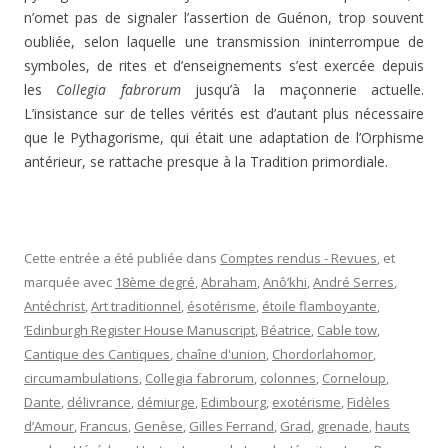
n’omet pas de signaler l’assertion de Guénon, trop souvent
oubliée, selon laquelle une transmission ininterrompue de
symboles, de rites et d’enseignements s’est exercée depuis
les
Collegia fabrorum
jusqu’à la maçonnerie actuelle.
L’insistance sur de telles vérités est d’autant plus nécessaire
que le Pythagorisme, qui était une adaptation de l’Orphisme
antérieur, se rattache presque à la Tradition primordiale.
Cette entrée a été publiée dans
Comptes rendus - Revues
, et
marquée avec
18ème degré
,
Abraham
,
Anô’khi
,
André Serres
,
Antéchrist
,
Art traditionnel
,
ésotérisme
,
étoile flamboyante
,
’Edinburgh Register House Manuscript
,
Béatrice
,
Cable tow
,
Cantique des Cantiques
,
chaîne d'union
,
Chordorlahomor
,
circumambulations
,
Collegia fabrorum
,
colonnes
,
Corneloup
,
Dante
,
délivrance
,
démiurge
,
Edimbourg
,
exotérisme
,
Fidèles
d’Amour
,
Francus
,
Genèse
,
Gilles Ferrand
,
Grad
,
grenade
,
hauts