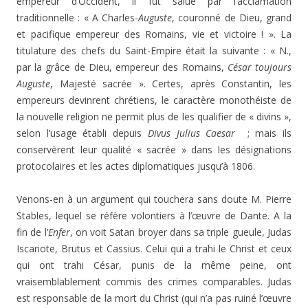
empereur d’Occident, il fut salué par l’acclamation
traditionnelle : « A Charles-
Auguste
, couronné de Dieu, grand
et pacifique empereur des Romains, vie et victoire ! ». La
titulature des chefs du Saint-Empire était la suivante : « N.,
par la grâce de Dieu, empereur des Romains,
César toujours
Auguste
, Majesté sacrée ». Certes, après Constantin, les
empereurs devinrent chrétiens, le caractère monothéiste de
la nouvelle religion ne permit plus de les qualifier de « divins »,
selon l’usage établi depuis
Divus Julius Caesar
; mais ils
conservèrent leur qualité « sacrée » dans les désignations
protocolaires et les actes diplomatiques jusqu’à 1806.
Venons-en à un argument qui touchera sans doute M. Pierre
Stables, lequel se réfère volontiers à l’œuvre de Dante. A la
fin de l’
Enfer
, on voit Satan broyer dans sa triple gueule, Judas
Iscariote, Brutus et Cassius. Celui qui a trahi le Christ et ceux
qui ont trahi César, punis de la même peine, ont
vraisemblablement commis des crimes comparables. Judas
est responsable de la mort du Christ (qui n’a pas ruiné l’œuvre