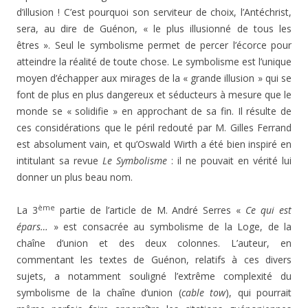
d’illusion ! C’est pourquoi son serviteur de choix, l’Antéchrist,
sera, au dire de Guénon, « le plus illusionné de tous les
êtres ». Seul le symbolisme permet de percer l’écorce pour
atteindre la réalité de toute chose. Le symbolisme est l’unique
moyen d’échapper aux mirages de la « grande illusion » qui se
font de plus en plus dangereux et séducteurs à mesure que le
monde se « solidifie » en approchant de sa fin. Il résulte de
ces considérations que le péril redouté par M. Gilles Ferrand
est absolument vain, et qu’Oswald Wirth a été bien inspiré en
intitulant sa revue
Le Symbolisme
: il ne pouvait en vérité lui
donner un plus beau nom.
ème
La 3
partie de l’article de M. André Serres «
Ce qui est
épars…
» est consacrée au symbolisme de la Loge, de la
chaîne d’union et des deux colonnes. L’auteur, en
commentant les textes de Guénon, relatifs à ces divers
sujets, a notamment souligné l’extrême complexité du
symbolisme de la chaîne d’union (
cable tow
), qui pourrait