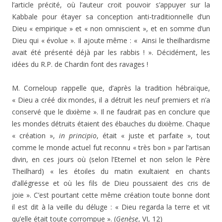
l’article précité, où l’auteur croit pouvoir s’appuyer sur la
Kabbale pour étayer sa conception anti-traditionnelle d’un
Dieu « empirique » et « non omniscient », et en somme d’un
Dieu qui « évolue ». Il ajoute même : « Ainsi le theilhardisme
avait été présenté déjà par les rabbis ! ». Décidément, les
idées du R.P. de Chardin font des ravages !
M. Corneloup rappelle que, d’après la tradition hébraïque,
« Dieu a créé dix mondes, il a détruit les neuf premiers et n’a
conservé que le dixième ». Il ne faudrait pas en conclure que
les mondes détruits étaient des ébauches du dixième. Chaque
« création »,
in principio
, était « juste et parfaite », tout
comme le monde actuel fut reconnu « très bon » par l’artisan
divin, en ces jours où (selon l’Eternel et non selon le Père
Theilhard) « les étoiles du matin exultaient en chants
d’allégresse et où les fils de Dieu poussaient des cris de
joie ». C’est pourtant cette même création toute bonne dont
il est dit à la veille du déluge : « Dieu regarda la terre et vit
qu’elle était toute corrompue ». (
Genèse
, VI, 12)