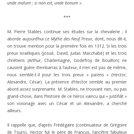
unde malum ; si non est, unde bonum
».
***
M. Pierre Stables continue ses études sur la chevalerie ; il
aborde aujourd’hui
Le Mythe des Neuf Preux
, dont, nous dit-il,
on trouve mention pour la première fois en 1312. Si les trois
preux israéliques (Josué, David, Judas Macchabé) et les trois
chrétiens (Arthur, Charlemagne, Godefroy de Bouillon) ne
causent guère d’embarras à l’auteur, il n’en est pas de même,
nous semble-t-il pour les trois preux « païens » (Hector,
Alexandre, César). La présence d’Hector semble au premier
abord assez surprenante. M. Stables, ne trouvant rien, ou pas
grand-chose, dans l’histoire de ce héros vaincu qui « justifiât »
son voisinage avec un César et un Alexandre, a cherché
ailleurs.
Il rappelle que, d’après Frédégaire (continuateur de Grégoire
de Tours), Hector fut le père de Francus, l’ancêtre fabuleux