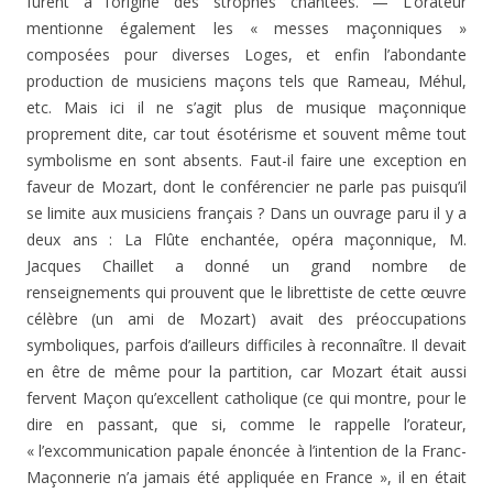
furent à l’origine des strophes chantées. — L’orateur
mentionne également les « messes maçonniques »
composées pour diverses Loges, et enfin l’abondante
production de musiciens maçons tels que Rameau, Méhul,
etc. Mais ici il ne s’agit plus de musique maçonnique
proprement dite, car tout ésotérisme et souvent même tout
symbolisme en sont absents. Faut-il faire une exception en
faveur de Mozart, dont le conférencier ne parle pas puisqu’il
se limite aux musiciens français ? Dans un ouvrage paru il y a
deux ans : La Flûte enchantée, opéra maçonnique, M.
Jacques Chaillet a donné un grand nombre de
renseignements qui prouvent que le librettiste de cette œuvre
célèbre (un ami de Mozart) avait des préoccupations
symboliques, parfois d’ailleurs difficiles à reconnaître. Il devait
en être de même pour la partition, car Mozart était aussi
fervent Maçon qu’excellent catholique (ce qui montre, pour le
dire en passant, que si, comme le rappelle l’orateur,
« l’excommunication papale énoncée à l’intention de la Franc-
Maçonnerie n’a jamais été appliquée en France », il en était