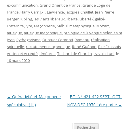
excommunication
,
Grand Orient de France
,
Grande Loge de
France
,
Harry Carr
,
J.-T. Lawrence
,
Jacques Chaillet
,
Jean Pierre
Berger
,
Kipling
,
les 7 arts libéraux
,
liberté
,
Liberté-Égalité-
Fraternité
,
lyre
,
Maçonnerie
,
Méhul
,
métaphysique
,
Mozart
,
musique
,
musique maçonnique
,
prologue de l’Évangile selon saint
Jean
,
Pythagorisme
,
Quatuor Coronati
,
Rameau
,
réalisation
spirituelle
,
recrutement maçonnique
,
René Guénon
,
Rite Ecossais
Ancien et Accepté
,
ténèbres
,
Teilhard de Chardin
,
travail rituel
, le
10 mars 2020
.
N
←
Opérativité et Maçonnerie
E.T. N° 421-422 SEPT- OCT-
a
spéculative ( II )
NOV-DEC 1970 1ère partie
→
v
i
Rechercher :
g