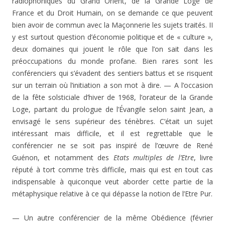
radiophoniques du Grand Orient, de la Grande Loge de
France et du Droit Humain, on se demande ce que peuvent
bien avoir de commun avec la Maçonnerie les sujets traités. II
y est surtout question d’économie politique et de « culture »,
deux domaines qui jouent le rôle que l’on sait dans les
préoccupations du monde profane. Bien rares sont les
conférenciers qui s’évadent des sentiers battus et se risquent
sur un terrain où l’initiation a son mot à dire. — A l’occasion
de la fête solsticiale d’hiver de 1968, l’orateur de la Grande
Loge, partant du prologue de l’Évangile selon saint Jean, a
envisagé le sens supérieur des ténèbres. C’était un sujet
intéressant mais difficile, et il est regrettable que le
conférencier ne se soit pas inspiré de l’œuvre de René
Guénon, et notamment des
Etats multiples de l’Etre
, livre
réputé à tort comme très difficile, mais qui est en tout cas
indispensable à quiconque veut aborder cette partie de la
métaphysique relative à ce qui dépasse la notion de l’Etre Pur.
— Un autre conférencier de la même Obédience (février