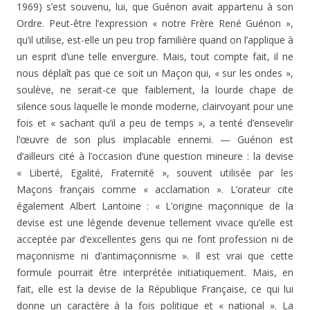
1969) s’est souvenu, lui, que Guénon avait appartenu à son
Ordre. Peut-être l’expression « notre Frère René Guénon »,
qu’il utilise, est-elle un peu trop familière quand on l’applique à
un esprit d’une telle envergure. Mais, tout compte fait, il ne
nous déplaît pas que ce soit un Maçon qui, « sur les ondes »,
soulève, ne serait-ce que faiblement, la lourde chape de
silence sous laquelle le monde moderne, clairvoyant pour une
fois et « sachant qu’il a peu de temps », a tenté d’ensevelir
l’œuvre de son plus implacable ennemi. — Guénon est
d’ailleurs cité à l’occasion d’une question mineure : la devise
« Liberté, Egalité, Fraternité », souvent utilisée par les
Maçons français comme « acclamation ». L’orateur cite
également Albert Lantoine : « L’origine maçonnique de la
devise est une légende devenue tellement vivace qu’elle est
acceptée par d’excellentes gens qui ne font profession ni de
maçonnisme ni d’antimaçonnisme ». Il est vrai que cette
formule pourrait être interprétée initiatiquement. Mais, en
fait, elle est la devise de la République Française, ce qui lui
donne un caractère à la fois politique et « national ». La