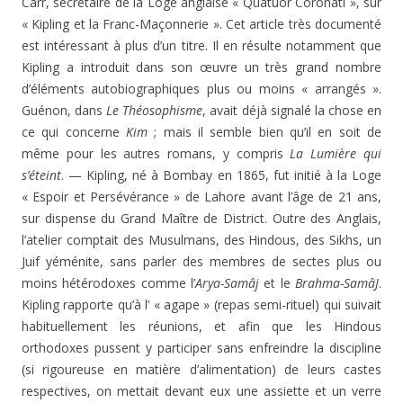
Carr, secrétaire de la Loge anglaise « Quatuor Coronati », sur
« Kipling et la Franc-Maçonnerie ». Cet article très documenté
est intéressant à plus d’un titre. Il en résulte notamment que
Kipling a introduit dans son œuvre un très grand nombre
d’éléments autobiographiques plus ou moins « arrangés ».
Guénon, dans
Le Théosophisme
, avait déjà signalé la chose en
ce qui concerne
Kim
; mais il semble bien qu’il en soit de
même pour les autres romans, y compris
La Lumière qui
s’éteint
. — Kipling, né à Bombay en 1865, fut initié à la Loge
« Espoir et Persévérance » de Lahore avant l’âge de 21 ans,
sur dispense du Grand Maître de District. Outre des Anglais,
l’atelier comptait des Musulmans, des Hindous, des Sikhs, un
Juif yéménite, sans parler des membres de sectes plus ou
moins hétérodoxes comme l’
Arya-Samâj
et le
Brahma-SamâJ
.
Kipling rapporte qu’à l’ « agape » (repas semi-rituel) qui suivait
habituellement les réunions, et afin que les Hindous
orthodoxes pussent y participer sans enfreindre la discipline
(si rigoureuse en matière d’alimentation) de leurs castes
respectives, on mettait devant eux une assiette et un verre