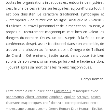
toutes les organisations initiatiques est entourée de mystère ;
c’est là une de ces vérités sur lesquelles, aujourd’hui surtout, il
est bon d’insister. Le caractère traditionnel, symbolique et
« intemporel » de l’Ordre est souligné, ainsi que la « valeur »
du silence, du travail personnel et de la méditation. L’auteur, à
propos du recrutement maçonnique, met bien en valeur les
dangers du nombre. On est un peu surpris, à la fin de cette
conférence, d’esprit assez traditionnel dans son ensemble, de
trouver une allusion au fameux « point Oméga » de Teilhard
de Chardin. Cet éminent Jésuite aurait sans doute été bien
surpris de son vivant si on avait pu lui prédire l’audience dont
il jouirait après sa mort dans les milieux maçonniques.
Denys Roman.
Cette entrée a été publiée dans
Catégorie 1
, et marquée avec
acclamation
,
Albert Lantoine
,
Amphion
,
Apollon
,
Art royal
,
castes
,
chansons maçonniques
,
chef-d’œuvre
,
correspondance entre
microcosme et macrocosme
,
Denys Roman
,
Droit Humain
,
Egalité
,