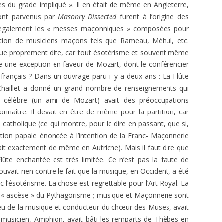
es du grade impliqué ». Il en était de même en Angleterre,
sont parvenus par
Masonry Dissected
furent à l’origine des
 également les « messes maçonniques » composées pour
uction de musiciens maçons tels que Rameau, Méhul, etc.
ique proprement dite, car tout ésotérisme et souvent même
re une exception en faveur de Mozart, dont le conférencier
s français ? Dans un ouvrage paru il y a deux ans : La Flûte
haillet a donné un grand nombre de renseignements qui
e célèbre (un ami de Mozart) avait des préoccupations
econnaître. Il devait en être de même pour la partition, car
 catholique (ce qui montre, pour le dire en passant, que si,
tion papale énoncée à l’intention de la Franc- Maçonnerie
tait exactement de même en Autriche). Mais il faut dire que
ûte enchantée est très limitée. Ce n’est pas la faute de
ouvait rien contre le fait que la musique, en Occident, a été
 l’ésotérisme. La chose est regrettable pour l’Art Royal. La
l’ « ascèse » du Pythagorisme ; musique et Maçonnerie sont
dieu de la musique et conducteur du chœur des Muses, avait
re musicien, Amphion, avait bâti les remparts de Thèbes en