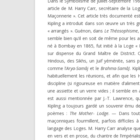
Dans le Symbolisme de juillet-septembre 1969
DARKNESS VISIBLE PARTIE 1
article de M. Harry Carr, secrétaire de la Lo
RENÉ GUÉNON LI
COMPTE RENDU E.T. N° 500
Maçonnerie ». Cet article très documenté est 
MULTITUDE ( I 
Kipling a introduit dans son œuvre un très
MISES EN GARD
LE RITUEL EN MAÇONNERIE
« arrangés ». Guénon, dans
Le Théosophisme
,
semble bien qu’il en soit de même pour les 
SUR UN ARTICLE
L’ARCHE VIVANTE DES SYMBOLES
né à Bombay en 1865, fut initié à la Loge « 
sur dispense du Grand Maître de District. 
Hindous, des Sikhs, un Juif yéménite, sans
comme l’
Arya-Samâj
et le
Brahma-SamâJ
. Kip
habituellement les réunions, et afin que les 
discipline (si rigoureuse en matière d’alimen
une assiette et un verre vides ; il semble e
est aussi mentionnée par J.-T. Lawrence, 
Kipling a toujours gardé un souvenir ému de
poèmes :
The Mother- Lodge
. — Dans tout
maçonniques fourmillent, parfois difficiles 
langage des Loges. M. Harry Carr analyse q
en vers et en prose, du chantre de l’impériali