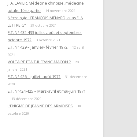
EN ATTENDANT L’HEURE DE LA
J. A. LAVIER. Médecine chinoise, médecine
« QUESTIONS DE RITUELS »
PUISSANCE DES TÉNÈBRES
totale. 1ère partie
SUIVANT L’ŒUVRE DE R. GUÉNON
14 novembre 2021
Nécrologie : FRANÇOIS MÉNARD, alias “LA
ET SES LETTRES À M. MAUGY / D.
LES DOUZE TRAVAUX D’HERCULE
LETTRE G”
ROMAN.
29 octobre 2021
E.T. N° 432-433 juillet-août et septembre-
NOTE 4« RENÉ GUÉNON ET LA
octobre 1972
3 octobre 2021
LETTRE G »
E.T. N° 429 – janvier- février 1972
12 avril
2021
NOTE 3 : « DU TEMPLE À LA
VOLTAIRE ETAIT-IL FRANC-MAÇON ?
20
MAÇONNERIE PAR L’HERMÉTISME
janvier 2021
CHRÉTIEN »
E.T. N° 426 – juillet- août 1971
31 décembre
2020
NOTE 1 : “PYTHAGORISME ET
E.T. N°424-425 – Mars-avril et mai-juin 1971
MAÇONNERIE”
13 décembre 2020
AVERTISSEMENT
L’ENIGME DE JEANNE DES ARMOISES
10
octobre 2020