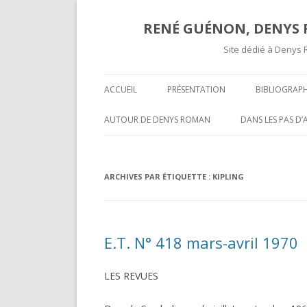
RENÉ GUÉNON, DENYS R
Site dédié à Denys 
ACCUEIL
PRÉSENTATION
BIBLIOGRAPH
TEXTES ET A
AUTOUR DE DENYS ROMAN
DANS LES PAS D
COMPTES RE
OPÉRATIVITÉ ET MAÇONNERIE
SUR UNE « COR
SPÉCULATIVE ( II )
INÉDITE » DE R
COMPTES R
ARCHIVES PAR ÉTIQUETTE :
KIPLING
MARCEL MAUGY 
A L’ATTENTION DE NOS LECTEURS
MYSTIFICATION,
VOLUMES P
HISPANOPHONES
TOURS ET PUIS 
E.T. N° 418 mars-avril 1970
OPÉRATIVITÉ ET MAÇONNERIE
UNE GROSSIÈRE
SPÉCULATIVE ( I )
RENÉ GUÉNON LI
LES REVUES
DARKNESS VISIBLE PARTIE 2
MULTITUDE ( II )
T-ON ?