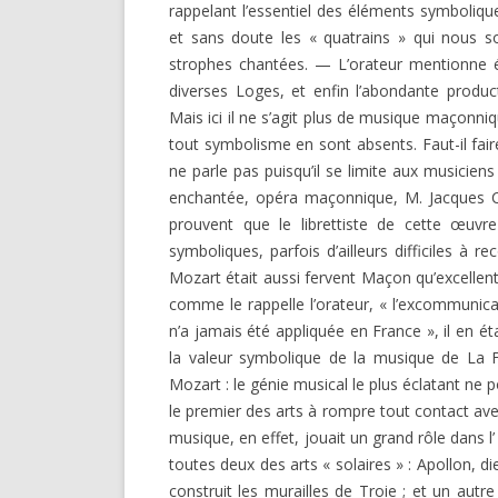
rappelant l’essentiel des éléments symboliqu
et sans doute les « quatrains » qui nous 
strophes chantées. — L’orateur mentionne
diverses Loges, et enfin l’abondante prod
Mais ici il ne s’agit plus de musique maçonn
tout symbolisme en sont absents. Faut-il fai
ne parle pas puisqu’il se limite aux musicien
enchantée, opéra maçonnique, M. Jacques C
prouvent que le librettiste de cette œuvr
symboliques, parfois d’ailleurs difficiles à r
Mozart était aussi fervent Maçon qu’excellent
comme le rappelle l’orateur, « l’excommunica
n’a jamais été appliquée en France », il en é
la valeur symbolique de la musique de La Fl
Mozart : le génie musical le plus éclatant ne p
le premier des arts à rompre tout contact avec
musique, en effet, jouait un grand rôle dans 
toutes deux des arts « solaires » : Apollon, 
construit les murailles de Troie ; et un aut