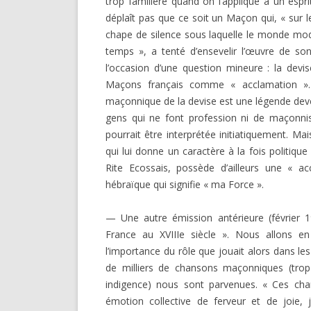
trop familière quand on l’applique à un espri
déplaît pas que ce soit un Maçon qui, « sur l
chape de silence sous laquelle le monde mode
temps », a tenté d’ensevelir l’œuvre de so
l’occasion d’une question mineure : la devise
Maçons français comme « acclamation ». L
maçonnique de la devise est une légende deven
gens qui ne font profession ni de maçonnis
pourrait être interprétée initiatiquement. Mai
qui lui donne un caractère à la fois politique
Rite Ecossais, possède d’ailleurs une « a
hébraïque qui signifie « ma Force ».
— Une autre émission antérieure (février 1
France au XVIIIe siècle ». Nous allons en
l’importance du rôle que jouait alors dans les
de milliers de chansons maçonniques (trop
indigence) nous sont parvenues. « Ces cha
émotion collective de ferveur et de joie,