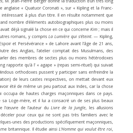
, M. Jean-Pierre Berger donne la traduction d’un très long
E.T. N° 421-422 SEPT-OCT-NOV-
FAYARD, PARIS.
ge anglaise « Quatuor Coronati », sur « Kipling et la Franc-
DEC 1970 2ÈME PARTIE
VRÉ À LA
intéressant à plus d’un titre. Il en résulte notamment que
SAKUTEI-KI, OU LE LIVRE SECRET
) : TÉMOIGNAGE ET
E.T. N° 421-422 SEPT- OCT-NOV-
 grand nombre d’éléments autobiographiques plus ou moins
DES JARDINS JAPONAIS
E
DEC 1970 1ÈRE PARTIE
 avait déjà signalé la chose en ce qui concerne
Kim
; mais il
autres romans, y compris
La Lumière qui s’éteint
. — Kipling,
JACQUES PAUL, HISTOIRE
 DE VLT
E.T. N° 418 MARS-AVRIL 1970
Espoir et Persévérance » de Lahore avant l’âge de 21 ans,
INTELLECTUELLE DE L’OCCIDENT
Outre des Anglais, l’atelier comptait des Musulmans, des
MÉDIÉVAL
E.T. ANNEES 1968-1969
E.T. N° 416 NOVEMBRE –
 parler des membres de sectes plus ou moins hétérodoxes
DÉCEMBRE 1969- 2ÈME PARTIE
JEAN RICHER, DELPHES, DÉLOS ET
E.T. ANNEES 1966 – 1967
E.T. N° 404. NOVEMBRE-
ling rapporte qu’à l’ « agape » (repas semi-rituel) qui suivait
CUMES
E.T. N° 416 NOVEMBRE –
DÉCEMBRE 1967
Hindous orthodoxes pussent y participer sans enfreindre la
E.T. ANNEES 1951 À 1953
E.T. N° 305, JANVIER FÉVRIER 1953
DÉCEMBRE 1969- 1ÈRE PARTIE
tation) de leurs castes respectives, on mettait devant eux
LAMBSPRINCK, LA PIERRE
E.T. N°402-403 07-08 ET 09-10
n avoir été de même un peu partout aux Indes, car la chose
E.T. N°304, DÉCEMBRE 1952
PHILOSOPHALE
E.T. N° 415 SEPTEMBRE-OCTOBRE
1967
qui occupa de hautes charges maçonniques dans ce pays.
1969
 sa Loge-mère, et il lui a consacré un de ses plus beaux
E.T. N° 303, OCTOBRE-NOVEMBRE
VERNANT ET VIDAL-NAQUET.
E.T. N° 400. MARS-AVRIL 1967
e l’œuvre de l’auteur du
Livre de la Jungle
1952
, les allusions
MYTHE ET TRAGÉDIE EN GRÈCE
E.T. N° 414 JUILLET-AOÛT 1969
à déceler pour ceux qui ne sont pas très familiers avec le
E.T. N° 399. JANVIER-FÉVRIER 1967
ANCIENNE
E.T. N° 299, AVRIL-MAI 1952
uelques-unes des productions spécifiquement maçonniques,
E.T. N° 412-413 MARS-AVRIL ET
E.T. N°396-397 : 07-08 ET 09-10
PERNÉTY. LES FABLES
sme britannique. Il étudie ainsi
L’Homme qui voulut être roi
MAI-JUIN 1969
,
E.T. N° 298, MARS 1952