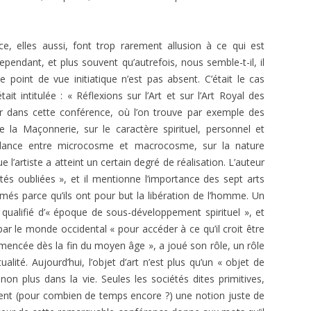
, elles aussi, font trop rarement allusion à ce qui est
ependant, et plus souvent qu’autrefois, nous semble-t-il, il
 point de vue initiatique n’est pas absent. C’était le cas
it intitulée : « Réflexions sur l’Art et sur l’Art Royal des
er dans cette conférence, où l’on trouve par exemple des
de la Maçonnerie, sur le caractère spirituel, personnel et
spondance entre microcosme et macrocosme, sur la nature
 l’artiste a atteint un certain degré de réalisation. L’auteur
és oubliées », et il mentionne l’importance des sept arts
ommés parce qu’ils ont pour but la libération de l’homme. Un
qualifié d’« époque de sous-développement spirituel », et
 par le monde occidental « pour accéder à ce qu’il croit être
ommencée dès la fin du moyen âge », a joué son rôle, un rôle
ualité. Aujourd’hui, l’objet d’art n’est plus qu’un « objet de
on plus dans la vie. Seules les sociétés dites primitives,
rvent (pour combien de temps encore ?) une notion juste de