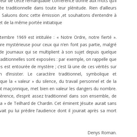
uteur de cette remarquable conférence donne aux mots qu’il
 traditionnelle dans toute leur plénitude. Rien d’ailleurs
si. Saluons donc cette émission ,et souhaitons d’entendre à
et de la même portée initiatique
mbre 1969 est intitulée : « Notre Ordre, notre fierté ».
e mystérieuse pour ceux qui n’en font pas partie, malgré
es de journaux qui se multiplient à son sujet depuis quelque
raditionnelles sont exposées : par exemple, on rappelle que
ues est entourée de mystère ; c’est là une de ces vérités sur
on d’insister. Le caractère traditionnel, symbolique et
 que la « valeur » du silence, du travail personnel et de la
nt maçonnique, met bien en valeur les dangers du nombre.
férence, d’esprit assez traditionnel dans son ensemble, de
 » de Teilhard de Chardin. Cet éminent Jésuite aurait sans
ait pu lui prédire l’audience dont il jouirait après sa mort
Denys Roman.