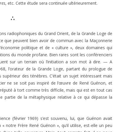
1966
ÉGYPTIENNES DÉVOILÉES
res
, etc. Cette étude sera continuée ultérieurement.
E.T. N° 411 JANVIER-FÉVRIER 1969
E. T. N 297, JANV.-FÉV. 1952
E.T. N° 395 MAI-JUIN 1966
ANDRÉ BILLY. STANISLAS DE
∴
E.T. N° 409-410 SEPT. ET NOV.-
GUAITA
E. T. Nº 296, DÉC. 1951
E.T. N° 394 MARS AVRIL 1966
DÉC.1968
ons radiophoniques du Grand Orient, de la Grande Loge de
MAGISTER. MANUAL DEL
E. T. Nº 292, JUIN 1951
E.T. N° 406-407-408. MARS À
ce que peuvent bien avoir de commun avec la Maçonnerie
APRENDIZ.
AOÛT 1968
E. T. Nº 291, AVRIL-MAI 1951
 d’économie politique et de « culture », deux domaines qui
MAGISTER. MANUAL DEL
pations du monde profane. Bien rares sont les conférenciers
E. T. Nº 290, MARS 1951
COMPAÑERO.
uent sur un terrain où l’initiation a son mot à dire. — A
 1968, l’orateur de la Grande Loge, partant du prologue de
MAGISTER. MANUAL DEL
ns supérieur des ténèbres. C’était un sujet intéressant mais
MAESTRO.
rencier ne se soit pas inspiré de l’œuvre de René Guénon, et
e réputé à tort comme très difficile, mais qui est en tout cas
MAGISTER. MANUAL DEL
e partie de la métaphysique relative à ce qui dépasse la
MAESTRO SECRETO.
JEAN-PAUL GARNIER. BARRAS, ROI
DU DIRECTOIRE.
nce (février 1969) s’est souvenu, lui, que Guénon avait
 « notre Frère René Guénon », qu’il utilise, est-elle un peu