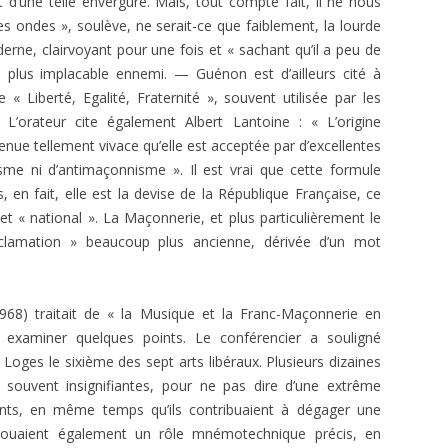
t d’une telle envergure. Mais, tout compte fait, il ne nous
es ondes », soulève, ne serait-ce que faiblement, la lourde
rne, clairvoyant pour une fois et « sachant qu’il a peu de
n plus implacable ennemi. — Guénon est d’ailleurs cité à
 « Liberté, Egalité, Fraternité », souvent utilisée par les
’orateur cite également Albert Lantoine : « L’origine
ue tellement vivace qu’elle est acceptée par d’excellentes
me ni d’antimaçonnisme ». Il est vrai que cette formule
s, en fait, elle est la devise de la République Française, ce
 et « national ». La Maçonnerie, et plus particulièrement le
cclamation » beaucoup plus ancienne, dérivée d’un mot
968) traitait de « la Musique et la Franc-Maçonnerie en
 examiner quelques points. Le conférencier a souligné
 Loges le sixième des sept arts libéraux. Plusieurs dizaines
 souvent insignifiantes, pour ne pas dire d’une extrême
nts, en même temps qu’ils contribuaient à dégager une
 jouaient également un rôle mnémotechnique précis, en