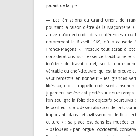
jouant de la lyre.
— Les émissions du Grand Orient de France
pourtant la raison d’être de la Maçonnerie. C
arrive qu’on entende des conférences d’où le
notamment le 6 avril 1969, où la causerie éta
Francs-Maçons ». Presque tout serait à cit
considérations sur l’essence traditionnelle 
intérieur du travail rituel, sur la corre
véritable du chef-d’œuvre, qui est la preuve que
veut remettre en honneur « les grandes vérit
libéraux, dont il rappelle qu’ils sont ainsi n
jugement sévère est porté sur notre temps, 
l’on souligne la folie des objectifs poursuivis
le bonheur ». a « désacralisation de l’art, c
important, dans cet avilissement de l’intellect
culture » : sa place est dans les musées et n
« bafouées » par l’orgueil occidental, conse