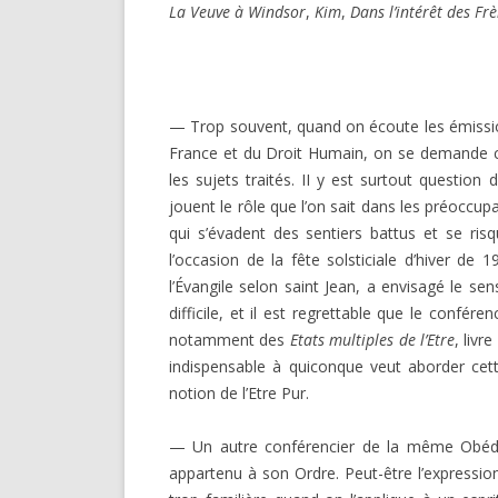
La Veuve à Windsor
,
Kim
,
Dans l’intérêt des Frè
— Trop souvent, quand on écoute les émissi
France et du Droit Humain, on se demande 
les sujets traités. II y est surtout question
jouent le rôle que l’on sait dans les préoccu
qui s’évadent des sentiers battus et se risq
l’occasion de la fête solsticiale d’hiver de
l’Évangile selon saint Jean, a envisagé le se
difficile, et il est regrettable que le confé
notamment des
Etats multiples de l’Etre
, livr
indispensable à quiconque veut aborder cett
notion de l’Etre Pur.
— Un autre conférencier de la même Obédie
appartenu à son Ordre. Peut-être l’expression