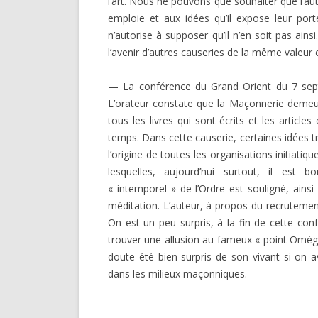
l’art. Nous ne pouvons que souhaiter que l’a
emploie et aux idées qu’il expose leur portée
n’autorise à supposer qu’il n’en soit pas ain
l’avenir d’autres causeries de la même valeur 
— La conférence du Grand Orient du 7 septe
L’orateur constate que la Maçonnerie demeur
tous les livres qui sont écrits et les articl
temps. Dans cette causerie, certaines idées t
l’origine de toutes les organisations initiatiq
lesquelles, aujourd’hui surtout, il est b
« intemporel » de l’Ordre est souligné, ainsi
méditation. L’auteur, à propos du recruteme
On est un peu surpris, à la fin de cette con
trouver une allusion au fameux « point Oméga
doute été bien surpris de son vivant si on av
dans les milieux maçonniques.