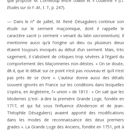
que propose M. Corneloup entre
co
wan
et « couenne » (cf.
Etudes sur la F.-M.,
t. T, p. 247).
— Dans le n° de juillet, M. René Désaguliers continue son
étude sur le serment maçonnique, dont il rappelle le
caractère sacré (« serment » venant du latin
sacramentum).
Il
mentionne aussi qu’à l’origine un dieu ou plu­sieurs dieux
étaient toujours invoqués au début d’un ser­ment. Mais, très
sagement, il s’abstient de critiques trop sévères à l’égard du
comportement des Maçonneries non-déistes. « On se doute,
dit-il, que le débat sur ce point n’est pas nouveau et qu’il n’est
pas près de se clore ». L’auteur donne aussi des détails
souvent ignorés en Fran­ce sur les conditions dans lesquelles
s’opéra, en Angleterre, l’« union » de 1813 : « On sait que les
Modernes (c’est- à-dire la première Grande Loge, fondée en
1717, et qui fut sous l’influence d’Anderson et de Jean-
Théophile Dé­saguliers) avaient apporté des modifications
dans les mo­des de reconnaissance des deux premiers
grades ». La Grande Loge des Anciens, fondée en 1751, prit à