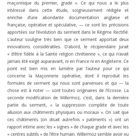
maçonnique du premier, grade ». Ce qui nous a le plus
intéressé dans cette étude, soigneusement rédigée et
enrichie d’une abon­dante documentation anglaise et
française, opérative et spé­culative, — ce sont les précisions
apportées sur l’évolu­tion du serment dans le Régime Rectifié.
L’auteur sou­ligne très bien que ce serment apportait deux
innovations considérables. D’abord, le récipiendaire jurait
« d’être fidèle à la Sainte religion chrétienne », ce qui n’avait
ja­mais été exigé auparavant, ni en France ni en Angleterre. Ce
point est bien mis en lumière par l’auteur pour ce qui
concerne la Maçonnerie opérative, dont il reproduit les
formules de serment qui nous sont parvenues et qui — la
chose est à noter — sont toutes originaires de l’Ecosse. La
seconde modification de Willermoz, c’est, dans la der­nière
partie du serment, « la suppression complète de toute
allusion aux châtiments physiques ou moraux ». On sait que
ces châtiments (on disait autrefois « patiments ») ont un
rapport intime avec les « signes » de chaque grade et avec les
« centres subtils » de l’être humain. Willermoz semble avoir eu