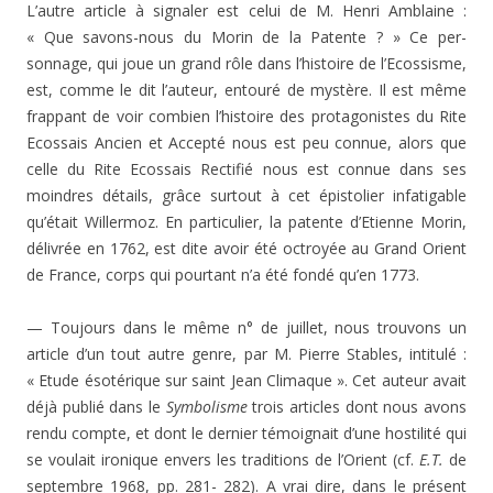
L’autre article à signaler est celui de M. Henri Amblaine :
« Que savons-nous du Morin de la Patente ? » Ce per­
sonnage, qui joue un grand rôle dans l’histoire de l’Ecossisme,
est, comme le dit l’auteur, entouré de mystère. Il est même
frappant de voir combien l’histoire des protago­nistes du Rite
Ecossais Ancien et Accepté nous est peu connue, alors que
celle du Rite Ecossais Rectifié nous est connue dans ses
moindres détails, grâce surtout à cet épistolier infatigable
qu’était Willermoz. En particulier, la patente d’Etienne Morin,
délivrée en 1762, est dite avoir été octroyée au Grand Orient
de France, corps qui pourtant n’a été fondé qu’en 1773.
— Toujours dans le même n° de juillet, nous trouvons un
article d’un tout autre genre, par M. Pierre Stables, in­titulé :
« Etude ésotérique sur saint Jean Climaque ». Cet auteur avait
déjà publié dans le
Symbolisme
trois articles dont nous avons
rendu compte, et dont le dernier témoi­gnait d’une hostilité qui
se voulait ironique envers les traditions de l’Orient (cf.
E.T.
de
septembre 1968, pp. 281- 282). A vrai dire, dans le présent