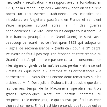
met cette « rectifica­tion » en rapport avec la fondation, en
1751, de la Grande Loge des « Anciens », dont on sait qu’elle
opéra un re­dressement traditionnel. Les modifications
introduites en Angleterre passèrent en France et semblent
s’être imposée surtout après la fin des guerres
napoléoniennes. Le Rite Ecossais les adopta tout d’abord. Le
Rite français (prati­qué par le Grand Orient) le suivit avec
beaucoup de re­tard ; et ce n’est qu’en 1858 qu’il adopta un
e
« signe de reconnaissance » (ombilical) pour le 3
degré.
Peut-être ne faut-il pas trop s’en étonner, et cette réserve du
Grand Orient s’explique-t-elle par une certaine conscience que
« les signes originels de la maîtrise sont perdus » et ne seront
« restitués » que lorsque « le temps et les cir­constances » le
permettront. — Nous ferons encore deux remarques sur les
articles de M. R. Désaguliers. D’abord, il est possible que dans
les derniers temps de la Maçon­nerie opérative les trois
grades symboliques aient été par­fois conférés au
récipiendaire le même jour, ce qui pour­rait justifier l’existence
d’un seul serment. Enfin, il est bien entendu que tout ce qui se