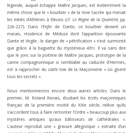
légende, auquel échappe Maître Jacques, est évidemment la
même chose que le « bourbier » de la Voie Sacrée qui menait
les initiés d’Athènes à Eleusis (cf.
Le Règne de la Quantité,
pp.
226-227). Dans
l’Enfer
de Dante, ce bourbier devient un
marais, résidence de Méduse dont l’apparition épouvante
Dante et Virgile ; le danger de « pétrification » n’est surmonté
que grâce à la baguette du mystérieux
Altri.
Il va sans dire
que le jonc sur la poitrine de Maître Jacques, prototype de la
canne compagnonnique si sem­blable au caducée d’Hermès,
est à rapprocher du
cable tow
de la Maçonnerie « où gisent
tous les secrets ».
Nous mentionnerons encore deux autres articles. Dans le
premier, M. Roland Renais, étudiant les écrits maçon­niques
français de la première moitié du XIXe siècle, re­lève qu’ils
s’accordent tous à faire remonter l’Ordre « beaucoup plus aux
mystères antiques qu’aux bâtisseurs de cathédrales ».
L’auteur reproduit une « gravure allégo­rique » extraite d’un