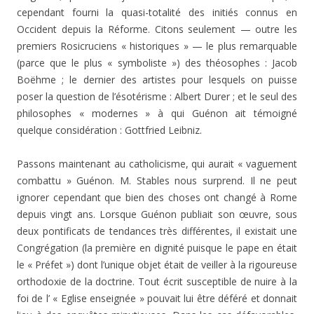
cependant fourni la quasi-totalité des initiés connus en
Occident depuis la Réfor­me. Citons seulement — outre les
premiers Rosicruciens « historiques » — le plus remarquable
(parce que le plus « symboliste ») des théosophes : Jacob
Boëhme ; le der­nier des artistes pour lesquels on puisse
poser la question de l’ésotérisme : Albert Durer ; et le seul des
philosophes « modernes » à qui Guénon ait témoigné
quelque consi­dération : Gottfried Leibniz.
Passons maintenant au catholicisme, qui aurait « vague­ment
combattu » Guénon. M. Stables nous surprend. Il ne peut
ignorer cependant que bien des choses ont changé à Rome
depuis vingt ans. Lorsque Guénon publiait son œuvre, sous
deux pontificats de tendances très différentes, il existait une
Congrégation (la première en dignité puis­que le pape en était
le « Préfet ») dont l’unique objet était de veiller à la rigoureuse
orthodoxie de la doctrine. Tout écrit susceptible de nuire à la
foi de l’ « Eglise en­seignée » pouvait lui être déféré et donnait