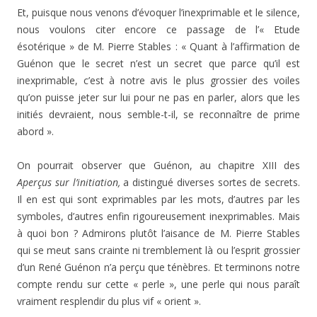
Et, puisque nous venons d’évoquer l’inexprimable et le silence,
nous voulons citer encore ce passage de l’« Etude
ésotérique » de M. Pierre Stables : « Quant à l’affirmation de
Guénon que le secret n’est un secret que parce qu’il est
inexprimable, c’est à notre avis le plus grossier des voiles
qu’on puisse jeter sur lui pour ne pas en parler, alors que les
initiés devraient, nous semble-t-il, se reconnaître de prime
abord ».
On pourrait observer que Guénon, au chapitre XIII des
Aperçus sur l’initiation,
a distingué diverses sortes de secrets.
Il en est qui sont exprimables par les mots, d’autres par les
symboles, d’autres enfin rigoureusement inex­primables. Mais
à quoi bon ? Admirons plutôt l’aisance de M. Pierre Stables
qui se meut sans crainte ni tremble­ment là ou l’esprit grossier
d’un René Guénon n’a perçu que ténèbres. Et terminons notre
compte rendu sur cette « perle », une perle qui nous paraît
vraiment resplendir du plus vif « orient ».