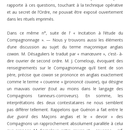
rapporte à ces questions, touchant à la technique opérative
et au secret de l’Ordre, ne pouvait être exposé ouvertement
dans les rituels im­primés.
Dans ce même n°, suite de l’ « Incitation à l’étude du
Compagnonnage ». — Nous y trouvons aussi les éléments
d’une discussion au sujet du terme maçonnique anglais
cowan.
M. Désaguliers le traduit par « manœuvre », c’est- à-
dire ouvrier de second ordre. M. J. Corneloup, évoquant des
renseignements sur le Compagnonnage qu’il tient de son
père, précise que
co
wan
se prononce en anglais exac­tement
comme le terme « couenne » (prononcé
couane
), qui désigne
un mauvais ouvrier (tout au moins dans le langa­ge des
Compagnons tanneurs-corroveurs). En somme, les
interprétations des deux contestataires ne nous semblent
pas différer tellement. Rappelons que Guénon a fait entre le
due g
uard
des Maçons anglais et le « devoir » des
Compagnons un rapprochement absolument parallèle à ce­lui