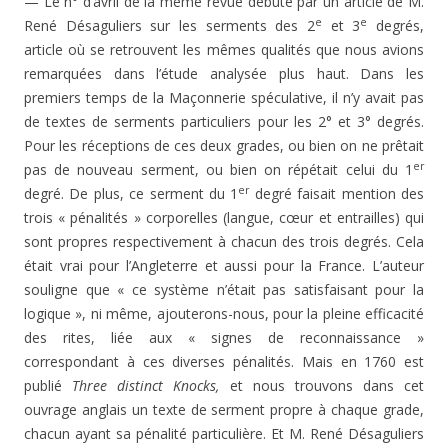
— Le n° d’avril de la même revue débute par un article de M.
e
e
René Désaguliers sur les serments des 2
et 3
de­grés,
article où se retrouvent les mêmes qualités que nous avions
remarquées dans l’étude analysée plus haut. Dans les
premiers temps de la Maçonnerie spéculative, il n’y avait pas
de textes de serments particuliers pour les 2° et 3° degrés.
Pour les réceptions de ces deux grades, ou bien on ne prêtait
er
pas de nouveau serment, ou bien on ré­pétait celui du 1
er
degré. De plus, ce serment du 1
degré faisait mention des
trois « pénalités » corporelles (lan­gue, cœur et entrailles) qui
sont propres respectivement à chacun des trois degrés. Cela
était vrai pour l’Angleterre et aussi pour la France. L’auteur
souligne que « ce système n’était pas satisfaisant pour la
logique », ni même, ajou­terons-nous, pour la pleine efficacité
des rites, liée aux « signes de reconnaissance »
correspondant à ces diverses pénalités. Mais en 1760 est
publié
Three distinct Knocks,
et nous trouvons dans cet
ouvrage anglais un texte de serment propre à chaque grade,
chacun ayant sa pénalité particulière. Et M. René Désaguliers