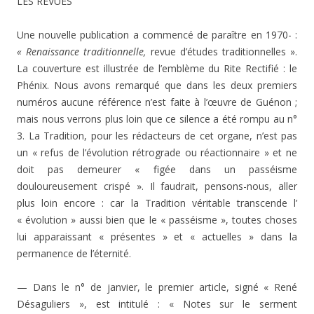
LES REVUES
Une nouvelle publication a commencé de paraître en 1970- :
« Renaissance traditionnelle,
revue d’études tradi­tionnelles ».
La couverture est illustrée de l’emblème du Rite Rectifié : le
Phénix. Nous avons remarqué que dans les deux premiers
numéros aucune référence n’est faite à l’œuvre de Guénon ;
mais nous verrons plus loin que ce silence a été rompu au n°
3. La Tradition, pour les rédac­teurs de cet organe, n’est pas
un « refus de l’évolution ré­trograde ou réactionnaire » et ne
doit pas demeurer « fi­gée dans un passéisme
douloureusement crispé ». Il fau­drait, pensons-nous, aller
plus loin encore : car la Tradi­tion véritable transcende l’
« évolution » aussi bien que le « passéisme », toutes choses
lui apparaissant « présentes » et « actuelles » dans la
permanence de l’éternité.
— Dans le n° de janvier, le premier article, signé « René
Désaguliers », est intitulé : « Notes sur le serment