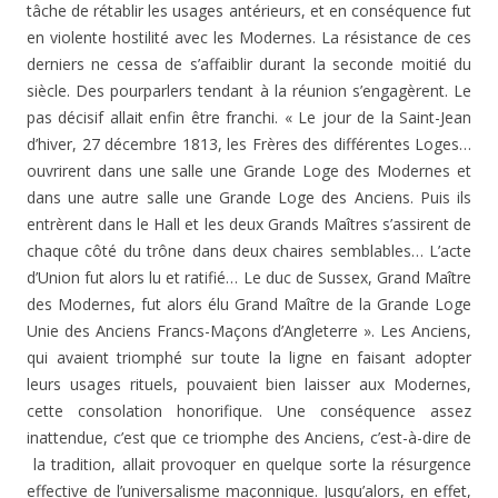
tâche de rétablir les usages antérieurs, et en conséquence fut
en violente hostilité avec les Modernes. La résistance de ces
derniers ne cessa de s’affaiblir durant la seconde moitié du
siècle. Des pourparlers tendant à la réunion s’engagè­rent. Le
pas décisif allait enfin être franchi. « Le jour de la Saint-Jean
d’hiver, 27 décembre 1813, les Frères des différentes Loges…
ouvrirent dans une salle une Grande Loge des Modernes et
dans une autre salle une Grande Loge des Anciens. Puis ils
entrèrent dans le Hall et les deux Grands Maîtres s’assirent de
chaque côté du trône dans deux chaires semblables… L’acte
d’Union fut alors lu et ratifié… Le duc de Sussex, Grand Maître
des Moder­nes, fut alors élu Grand Maître de la Grande Loge
Unie des Anciens Francs-Maçons d’Angleterre ». Les Anciens,
qui avaient triomphé sur toute la ligne en faisant adopter
leurs usages rituels, pouvaient bien laisser aux Modernes,
cette consolation honorifique. Une conséquence assez
inattendue, c’est que ce triomphe des Anciens, c’est-à-dire de
la tradition, allait provoquer en quelque sorte la résurgen­ce
effective de l’universalisme maçonnique. Jusqu’alors, en effet,