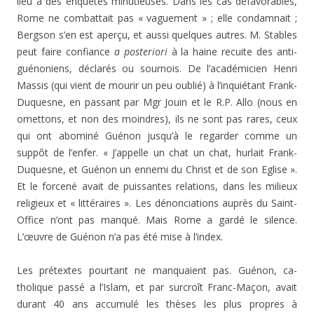
lieu à des en­quêtes minutieuses. Dans les cas défavorables,
Rome ne combattait pas « vaguement » ; elle condamnait ;
Berg­son s’en est aperçu, et aussi quelques autres. M. Stables
peut faire confiance
a posteriori
à la haine recuite des anti-
guénoniens, déclarés ou sournois. De l’académicien Henri
Massis (qui vient de mourir un peu oublié) à l’in­quiétant Frank-
Duquesne, en passant par Mgr Jouin et le R.P. Allo (nous en
omettons, et non des moindres), ils ne sont pas rares, ceux
qui ont abominé Guénon jusqu’à le regarder comme un
suppôt de l’enfer. « J’appelle un chat un chat, hurlait Frank-
Duquesne, et Guénon un ennemi du Christ et de son Eglise ».
Et le forcené avait de puis­santes relations, dans les milieux
religieux et « littérai­res ». Les dénonciations auprès du Saint-
Office n’ont pas manqué. Mais Rome a gardé le silence.
L’œuvre de Gué­non n’a pas été mise à l’index.
Les prétextes pourtant ne manquaient pas. Guénon, ca­
tholique passé a l’Islam, et par surcroît Franc-Maçon, avait
durant 40 ans accumulé les thèses les plus propres à