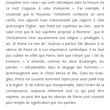
exaspérer tous ceux « qui sont catholiques dans la me­sure où
ce mot s’oppose à celui d’universel ». Par exem­ple, il
soutenait que le Nouveau Testament comporte un sens
caché, non opposé mais transcendant par rapport à celui
qu’enseigne l’Eglise ; que l’initié est supérieur au clerc ; que le
salut n’est pas le but suprême proposé à l’homme ; que le
christianisme n’est aucunement une religion « privilégiée »,
etc. Et Rome n’a rien dit ! Guénon a parfois fait allusion à ce
silence de Pierre et à son importance symbolique. Il ne faut
pas oublier en effet que Pierre, bien que n’étant pas « fils du
tonnerre », a entendu, comme les deux Boanergès, les
paroles — intraduisibles dans le langage des hommes —
qu’échangèrent avec le Christ Moïse et Elie. Dans les Evan­
giles, Pierre est souvent durement repris pour avoir par­lé trop
à la légère. Et de même que l’inexprimable, dans l’ordre de la
connaissance, surpasse infiniment tout ce qui peut être
exprimé, on peut dire que les silences de Pier­re sont souvent
plus remplis de signification que ses pa­roles.