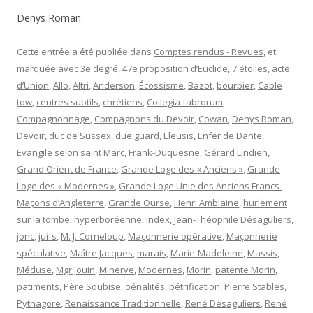
Denys Roman.
Cette entrée a été publiée dans
Comptes rendus - Revues
, et
marquée avec
3e degré
,
47e pro­position d’Euclide
,
7 étoiles
,
acte
d’Union
,
Allo
,
Altri
,
Anderson
,
Écossisme
,
Bazot
,
bourbier
,
Cable
tow
,
centres subtils
,
chrétiens
,
Collegia fabrorum
,
Compagnonnage
,
Compagnons du Devoir
,
Cowan
,
Denys Roman
,
Devoir
,
duc de Sussex
,
due guard
,
Eleusis
,
Enfer de Dante
,
Evangile selon saint Marc
,
Frank-Duquesne
,
Gérard Lindien
,
Grand Orient de France
,
Grande Loge des « Anciens »
,
Grande
Loge des « Modernes »
,
Grande Loge Unie des Anciens Francs-
Maçons d’Angleterre
,
Grande Ourse
,
Henri Amblaine
,
hur­lement
sur la tombe
,
hyperboréenne
,
Index
,
Jean-Théophile Dé­saguliers
,
jonc
,
juifs
,
M. J. Corneloup
,
Maçonnerie opérative
,
Maçonnerie
spéculative
,
Maître Jacques
,
marais
,
Marie-Madeleine
,
Massis
,
Méduse
,
Mgr Jouin
,
Minerve
,
Modernes
,
Morin
,
patente Morin
,
patiments
,
Père Soubise
,
pénalités
,
pétrification
,
Pierre Stables
,
Pythagore
,
Renaissance Traditionnelle
,
René Désaguliers
,
René