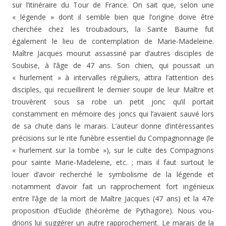
sur l’itiné­raire du Tour de France. On sait que, selon une
« légende » dont il semble bien que l’origine doive être
cherchée chez les troubadours, la Sainte Baume fut
également le lieu de contemplation de Marie-Madeleine.
Maître Jacques mourut assassiné par d’autres disciples de
Soubise, à l’âge de 47 ans. Son chien, qui poussait un
« hurlement » à intervalles réguliers, attira l’attention des
disciples, qui recueillirent le dernier soupir de leur Maître et
trouvèrent sous sa robe un petit jonc qu’il portait
constamment en mémoire des joncs qui l’avaient sauvé lors
de sa chute dans le marais. L’auteur donne d’intéressantes
précisions sur le rite funèbre essentiel du Compagnonnage (le
« hur­lement sur la tombe »), sur le culte des Compagnons
pour sainte Marie-Madeleine, etc. ; mais il faut surtout le
louer d’avoir recherché le symbolisme de la légende et
notam­ment d’avoir fait un rapprochement fort ingénieux
entre l’âge de la mort de Maître Jacques (47 ans) et la 47e
pro­position d’Euclide (théorème de Pythagore). Nous vou­
drions lui suggérer un autre rapprochement. Le marais de la