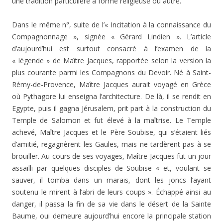
une tradition par­ticulière à forme religieuse ou autre.
Dans le même n°, suite de l’« Incitation à la connais­sance du
Compagnonnage », signée « Gérard Lindien ». L’article
d’aujourd’hui est surtout consacré à l’examen de la
« légende » de Maître Jacques, rapportée selon la ver­sion la
plus courante parmi les Compagnons du Devoir. Né à Saint-
Rémy-de-Provence, Maître Jacques aurait voya­gé en Grèce
où Pythagore lui enseigna l’architecture. De là, il se rendit en
Egypte, puis il gagna Jérusalem, prit part à la construction du
Temple de Salomon et fut élevé à la maîtrise. Le Temple
achevé, Maître Jacques et le Père Soubise, qui s’étaient liés
d’amitié, regagnèrent les Gau­les, mais ne tardèrent pas à se
brouiller. Au cours de ses voyages, Maître Jacques fut un jour
assailli par quelques disciples de Soubise « et, voulant se
sauver, il tomba dans un marais, dont les joncs l’ayant
soutenu le mirent à l’abri de leurs coups ». Échappé ainsi au
danger, il passa la fin de sa vie dans le désert de la Sainte
Baume, oui de­meure aujourd’hui encore la principale station