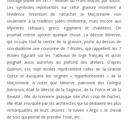
ouvrage publié en 1817 :
Manuel du Franc-Maçon,
par Bazot.
Les symboles représentés sur cet­te gravure montrent à
l’évidence l’intention de rattacher la Maçonnerie non
seulement à la tradition judéo-chré­tienne, mais encore aux
Mystères celtiques, grecs, égyp­tiens et chaldéens. On
pourrait même ajouter quelque cho­se. La déesse Minerve,
qui occupe tout le centre de la gravure, porte au-dessus de
son diadème une couronne de 7 étoiles, qui rappellent les 7
étoiles figurant sur les Ta­bleaux de loge français et qu’on
peignait aussi autrefois au plafond des ateliers. D’après
Guénon, ces sept étoiles représentent celles de la Grande
Ourse et évoquent les origines « hyperboréennes » de la
Maçonnerie. A noter que Minerve, patronne des
Colle
gia
fabrorum,
était la dées­se de la Sagesse, de la Force et de la
Beauté ; fille du tonnerre (puisque née d’un coup de hache),
elle était in­voquée par les architectes qui lui dédiaient les plus
re­marquables de leurs œuvres : le navire « Argo », le che­val
de bois qui permit de prendre Troie, etc.