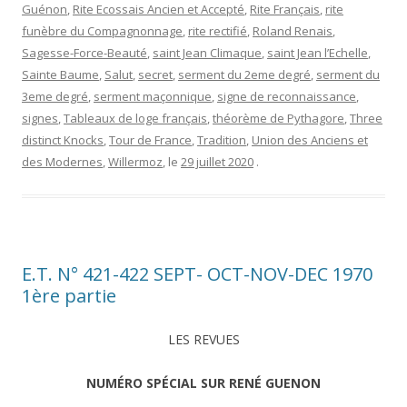
Guénon
,
Rite Ecossais Ancien et Accepté
,
Rite Français
,
rite
funèbre du Compagnonnage
,
rite rectifié
,
Roland Renais
,
Sagesse-Force-Beauté
,
saint Jean Climaque
,
saint Jean l’Echelle
,
Sainte Baume
,
Salut
,
secret
,
serment du 2eme degré
,
serment du
3eme degré
,
serment maçonnique
,
signe de reconnaissance
,
signes
,
Ta­bleaux de loge français
,
théorème de Pythagore
,
Three
distinct Knocks
,
Tour de France
,
Tradi­tion
,
Union des Anciens et
des Modernes
,
Willermoz
, le
29 juillet 2020
.
E.T. N° 421-422 SEPT- OCT-NOV-DEC 1970
1ère partie
LES REVUES
NUMÉRO SPÉCIAL SUR RENÉ GUENON