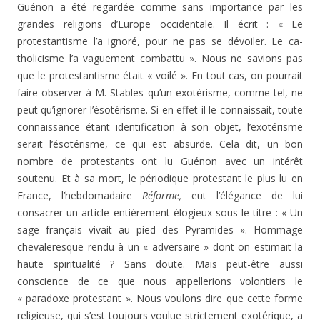
Guénon a été regardée comme sans importance par les
grandes religions d’Europe occidentale. Il écrit : « Le
protestantisme l’a ignoré, pour ne pas se dévoiler. Le ca­
tholicisme l’a vaguement combattu ». Nous ne savions pas
que le protestantisme était « voilé ». En tout cas, on pour­rait
faire observer à M. Stables qu’un exotérisme, comme tel, ne
peut qu’ignorer l’ésotérisme. Si en effet il le con­naissait, toute
connaissance étant identification à son ob­jet, l’exotérisme
serait l’ésotérisme, ce qui est absurde. Cela dit, un bon
nombre de protestants ont lu Guénon avec un intérêt
soutenu. Et à sa mort, le périodique pro­testant le plus lu en
France, l’hebdomadaire
Réforme,
eut l’élégance de lui
consacrer un article entièrement élogieux sous le titre : « Un
sage français vivait au pied des Pyramides ». Hommage
chevaleresque rendu à un « ad­versaire » dont on estimait la
haute spiritualité ? Sans doute. Mais peut-être aussi
conscience de ce que nous ap­pellerions volontiers le
« paradoxe protestant ». Nous vou­lons dire que cette forme
religieuse, qui s’est toujours voulue strictement exotérique, a