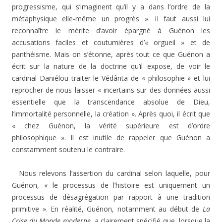
progressisme, qui s’imaginent qu’il y a dans l’ordre de la
métaphysique elle-même un progrès ». II faut aussi lui
reconnaître le mérite d’avoir épargné à Guénon les
accusations faciles et coutumières d’« orgueil » et de
panthéisme. Mais on s’étonne, après tout ce que Guénon a
écrit sur la nature de la doctrine qu’il expose, de voir le
cardinal Daniélou traiter le Védânta de « philosophie » et lui
reprocher de nous laisser « incertains sur des données aussi
essentielle que la transcendance absolue de Dieu,
l’immortalité personnelle, la création ». Après quoi, il écrit que
« chez Guénon, la vérité supérieure est d’ordre
philosophique ». Il est inutile de rappeler que Guénon a
constamment soutenu le contraire.
Nous relevons l’assertion du cardinal selon laquelle, pour
Guénon, « le processus de l’histoire est uniquement un
processus de désagrégation par rapport à une tradition
primitive ». En réalité, Guénon, notamment au début de
La
Crise du Monde moderne
, a clairement spécifié que, lorsque la