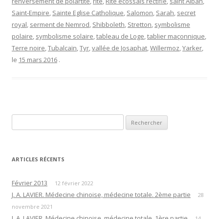
renversement de polartité
,
rite
,
Rite écossais rectifié
,
saint Alban
,
Saint-Empire
,
Sainte Eglise Catholique
,
Salomon
,
Sarah
,
secret
royal
,
serment de Nemrod
,
Shibboleth
,
Stretton
,
symbolisme
polaire
,
symbolisme solaire
,
tableau de Loge
,
tablier maçonnique
,
Terre noire
,
Tubalcaïn
,
Tyr
,
vallée de Josaphat
,
Willermoz
,
Yarker
,
le
15 mars 2016
.
Rechercher :
ARTICLES RÉCENTS
Février 2013
12 février 2022
J. A. LAVIER. Médecine chinoise, médecine totale. 2ème partie
28
novembre 2021
J. A. LAVIER. Médecine chinoise, médecine totale. 1ère partie
14