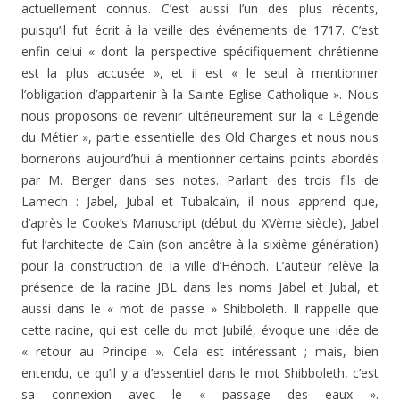
actuellement connus. C’est aussi l’un des plus récents,
puisqu’il fut écrit à la veille des événements de 1717. C’est
enfin celui « dont la perspective spécifiquement chrétienne
est la plus accusée », et il est « le seul à mentionner
l’obligation d’appartenir à la Sainte Eglise Catholique ». Nous
nous proposons de revenir ultérieurement sur la « Légende
du Métier », partie essentielle des Old Charges et nous nous
bornerons aujourd’hui à mentionner certains points abordés
par M. Berger dans ses notes. Parlant des trois fils de
Lamech : Jabel, Jubal et Tubalcaïn, il nous apprend que,
d’après le Cooke’s Manuscript (début du XVème siècle), Jabel
fut l’architecte de Caïn (son ancêtre à la sixième génération)
pour la construction de la ville d’Hénoch. L’auteur relève la
présence de la racine JBL dans les noms Jabel et Jubal, et
aussi dans le « mot de passe » Shibboleth. Il rappelle que
cette racine, qui est celle du mot Jubilé, évoque une idée de
« retour au Principe ». Cela est intéressant ; mais, bien
entendu, ce qu’il y a d’essentiel dans le mot Shibboleth, c’est
sa connexion avec le « passage des eaux ».