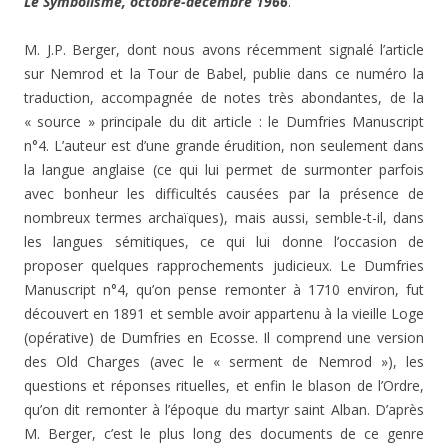
Le Symbolisme, octobre-décembre 1966
.
M. J.P. Berger, dont nous avons récemment signalé l’article
sur Nemrod et la Tour de Babel, publie dans ce numéro la
traduction, accompagnée de notes très abondantes, de la
« source » principale du dit article : le Dumfries Manuscript
n°4. L’auteur est d’une grande érudition, non seulement dans
la langue anglaise (ce qui lui permet de surmonter parfois
avec bonheur les difficultés causées par la présence de
nombreux termes archaïques), mais aussi, semble-t-il, dans
les langues sémitiques, ce qui lui donne l’occasion de
proposer quelques rapprochements judicieux. Le Dumfries
Manuscript n°4, qu’on pense remonter à 1710 environ, fut
découvert en 1891 et semble avoir appartenu à la vieille Loge
(opérative) de Dumfries en Ecosse. Il comprend une version
des Old Charges (avec le « serment de Nemrod »), les
questions et réponses rituelles, et enfin le blason de l’Ordre,
qu’on dit remonter à l’époque du martyr saint Alban. D’après
M. Berger, c’est le plus long des documents de ce genre