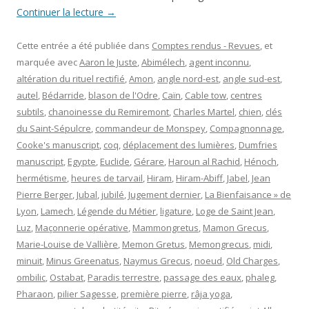
Continuer la lecture
→
Cette entrée a été publiée dans
Comptes rendus - Revues
, et
marquée avec
Aaron le Juste
,
Abimélech
,
agent inconnu
,
altération du rituel rectifié
,
Amon
,
angle nord-est
,
angle sud-est
,
autel
,
Bédarride
,
blason de l'Odre
,
Caïn
,
Cable tow
,
centres
subtils
,
chanoinesse du Remiremont
,
Charles Martel
,
chien
,
clés
du Saint-Sépulcre
,
commandeur de Monspey
,
Compagnonnage
,
Cooke's manuscript
,
coq
,
déplacement des lumières
,
Dumfries
manuscript
,
Egypte
,
Euclide
,
Gérare
,
Haroun al Rachid
,
Hénoch
,
hermétisme
,
heures de tarvail
,
Hiram
,
Hiram-Abiff
,
Jabel
,
Jean
Pierre Berger
,
Jubal
,
jubilé
,
Jugement dernier
,
La Bienfaisance » de
Lyon
,
Lamech
,
Légende du Métier
,
ligature
,
Loge de Saint Jean
,
Luz
,
Maçonnerie opérative
,
Mammongretus
,
Mamon Grecus
,
Marie-Louise de Vallière
,
Memon Gretus
,
Memongrecus
,
midi
,
minuit
,
Minus Greenatus
,
Naymus Grecus
,
noeud
,
Old Charges
,
ombilic
,
Ostabat
,
Paradis terrestre
,
passage des eaux
,
phaleg
,
Pharaon
,
pilier Sagesse
,
première pierre
,
râja yoga
,