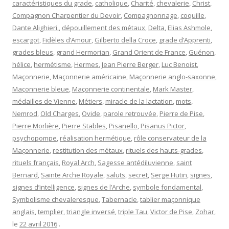
caractéristiques du grade
,
catholique
,
Charité
,
chevalerie
,
Christ
,
Compagnon Charpentier du Devoir
,
Compagnonnage
,
coquille
,
Dante Alighieri.
,
dépouillement des métaux
,
Delta
,
Elias Ashmole
,
escargot
,
Fidèles d’Amour
,
Gilberto della Croce
,
grade d’Apprenti
,
grades bleus
,
grand Hermorian
,
Grand Orient de France
,
Guénon
,
hélice
,
hermétisme
,
Hermes
,
Jean Pierre Berger
,
Luc Benoist
,
Maçonnerie
,
Maçonnerie américaine
,
Maçonnerie anglo-saxonne
,
Maçonnerie bleue
,
Maçonnerie continentale
,
Mark Master
,
médailles de Vienne
,
Métiers
,
miracle de la lactation
,
mots
,
Nemrod
,
Old Charges
,
Ovide
,
parole retrouvée
,
Pierre de Pise
,
Pierre Morlière
,
Pierre Stables
,
Pisanello
,
Pisanus Pictor
,
psychopompe
,
réalisation hermétique
,
rôle conservateur de la
Maçonnerie
,
restitution des métaux
,
rituels des hauts-grades
,
rituels français
,
Royal Arch
,
Sagesse antédiluvienne
,
saint
Bernard
,
Sainte Arche Royale
,
saluts
,
secret
,
Serge Hutin
,
signes
,
signes d’intelligence
,
signes de l’Arche
,
symbole fondamental
,
Symbolisme chevaleresque
,
Tabernacle
,
tablier maçonnique
anglais
,
templier
,
triangle inversé
,
triple Tau
,
Victor de Pise
,
Zohar
,
le
22 avril 2016
.