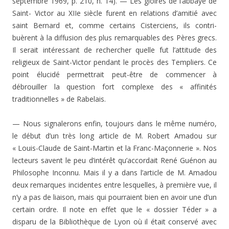
septembre 1969, p. 210, n. 14). — Les gloires de l’abbaye de
Saint- Victor au XIIe siècle furent en relations d’amitié avec
saint Bernard et, comme certains Cisterciens, ils contri­
buèrent à la diffusion des plus remarquables des Pères grecs.
Il serait intéressant de rechercher quelle fut l’attitu­de des
religieux de Saint-Victor pendant le procès des Templiers. Ce
point élucidé permettrait peut-être de com­mencer à
débrouiller la question fort complexe des « affi­nités
traditionnelles » de Rabelais.
— Nous signalerons enfin, toujours dans le même numé­ro,
le début d’un très long article de M. Robert Amadou sur
« Louis-Claude de Saint-Martin et la Franc-Maçonne­rie ». Nos
lecteurs savent le peu d’intérêt qu’accordait René Guénon au
Philosophe Inconnu. Mais il y a dans l’article de M. Amadou
deux remarques incidentes entre lesquelles, à première vue, il
n’y a pas de liaison, mais qui pourraient bien en avoir une d’un
certain ordre. Il note en effet que le « dossier Téder » a
disparu de la Bibliothèque de Lyon où il était conservé avec