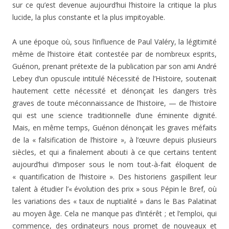
sur ce qu’est devenue aujourd’hui l’histoire la critique la plus
lucide, la plus constante et la plus impitoyable.
A une époque où, sous l’influence de Paul Valéry, la légitimité
même de l’histoire était contestée par de nom­breux esprits,
Guénon, prenant prétexte de la publication par son ami André
Lebey d’un opuscule intitulé Nécessité de l’Histoire, soutenait
hautement cette nécessité et dé­nonçait les dangers très
graves de toute méconnaissance de l’histoire, — de l’histoire
qui est une science tra­ditionnelle d’une éminente dignité.
Mais, en même temps, Guénon dénonçait les graves méfaits
de la « falsification de l’histoire », à l’œuvre depuis plusieurs
siècles, et qui a finalement abouti à ce que certains tentent
aujourd’hui d’imposer sous le nom tout-à-fait éloquent de
« quanti­fication de l’histoire ». Des historiens gaspillent leur
talent à étudier l’« évolution des prix » sous Pépin le Bref, où
les variations des « taux de nuptialité » dans le Bas Palatinat
au moyen âge. Cela ne manque pas d’intérêt ; et l’emploi, qui
commence, des ordinateurs nous promet de nouveaux et