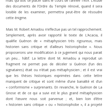
mais qui doit se placer dans le cours de l’année 1909. L’étude
des documents de l’Ordre du Temple rénové, quand il sera
loisible de les examiner, permettra peut-être de résoudre
cette énigme.
Mais M. Robert Amadou n’effectue pas un tel rapprochement.
Simplement, après avoir rapporté le texte de L’Acacia, il
qualifie Guénon de « métaphysicien très ri­goureux, mais
historien sans critique et d’ailleurs historiophobe ». Nous
proposerons une modification à ce ju­gement qui nous parait
un peu… hâtif. La lettre dont M. Amadou a reproduit un
fragment ne permet pas de déceler si Guénon (l’un des
signataires) était ou n’était pas mé­taphysicien ; et il est vrai
que les thèses historiques expri­mées dans cette lettre
manquent de critique et sont même d’une banalité et d’un
« conformisme » surprenants. En revanche, le Guénon de La
Gnose et de ce qui a suivi est le plus grand métaphysicien
dont l’œuvre nous soit parvenue ; et, bien loin d’être
« historien sans critique » ou « historiophobe », il a projeté