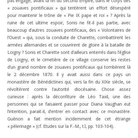
pas engagé, avant la fin du Second Empire, dans le corps des
« zouaves pontificaux » qui tentèrent un effort désespéré
pour maintenir le trône de « Pie IX pape et roi » ? Après la
ruine de cet ultime espoir, Sonis ne fit-il pas partie, avec
beaucoup d’autres zouaves pontificaux, des « Volontaires de
l’Ouest » qui, sous la conduite de Charette, combattirent les
armées allemandes et se cou­vrirent de gloire à la bataille de
Loigny ? Sonis et Charette sont d’ailleurs enterrés dans l’église
de Loigny, et le cimetière de ce village conserve les restes
d’un grand nombre de zouaves pontificaux qui tombèrent là
le 2 dé­cembre 1870. Il y avait aussi dans ce pays un
monastère de Bénédictines qui, vers la fin du XIXe siècle, se
révoltèrent contre l’autorité diocésaine. Chose assez
curieuse : après la déconfiture de Léo Taxil, une des
personnes qui se faisaient passer pour Diana Vaughan eut
l’intention, pa­rait-il, d’entrer en contact avec ce monastère.
Guénon a fait mention incidemment de cet étrange
« pèlerinage » (cf. Etudes sur la F.-M., t.l, pp. 103-104).