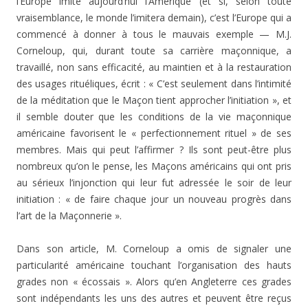
l’Europe imite aujourd’hui l’Amérique (et si, se­lon toute
vraisemblance, le monde l’imitera demain), c’est l’Europe qui a
commencé à donner à tous le mauvais exemple — M.J.
Corneloup, qui, durant toute sa carrière maçonnique, a
travaillé, non sans efficacité, au maintien et à la restauration
des usages rituéliques, écrit : « C’est seulement dans l’intimité
de la méditation que le Maçon tient approcher l’initiation », et
il semble douter que les conditions de la vie maçonnique
américaine favorisent le « perfectionnement rituel » de ses
membres. Mais qui peut l’affirmer ? Ils sont peut-être plus
nombreux qu’on le pense, les Maçons américains qui ont pris
au sérieux l’in­jonction qui leur fut adressée le soir de leur
initiation : « de faire chaque jour un nouveau progrès dans
l’art de la Maçonnerie ».
Dans son article, M. Corneloup a omis de signaler une
particularité américaine touchant l’organisation des hauts
grades non « écossais ». Alors qu’en Angleterre ces grades
sont indépendants les uns des autres et peuvent être reçus