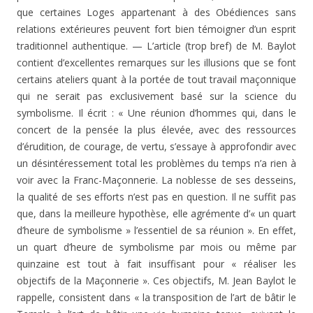
que certaines Loges appartenant à des Obédiences sans
relations exté­rieures peuvent fort bien témoigner d’un esprit
tradition­nel authentique. — L’article (trop bref) de M. Baylot
con­tient d’excellentes remarques sur les illusions que se font
certains ateliers quant à la portée de tout travail maçon­nique
qui ne serait pas exclusivement basé sur la science du
symbolisme. Il écrit : « Une réunion d’hommes qui, dans le
concert de la pensée la plus élevée, avec des res­sources
d’érudition, de courage, de vertu, s’essaye à appro­fondir avec
un désintéressement total les problèmes du temps n’a rien à
voir avec la Franc-Maçonnerie. La nobles­se de ses desseins,
la qualité de ses efforts n’est pas en question. Il ne suffit pas
que, dans la meilleure hypothèse, elle agrémente d’« un quart
d’heure de symbolisme » l’es­sentiel de sa réunion ». En effet,
un quart d’heure de symbolisme par mois ou même par
quinzaine est tout à fait insuffisant pour « réaliser les
objectifs de la Maçon­nerie ». Ces objectifs, M. Jean Baylot le
rappelle, consis­tent dans « la transposition de l’art de bâtir le