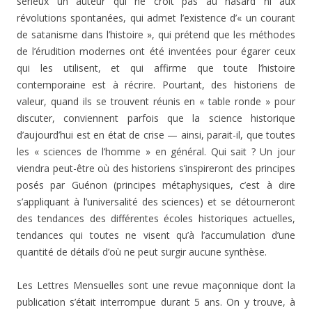
sérieux un auteur qui ne croit pas au hasard ni aux
révolutions spontanées, qui admet l’existence d’« un courant
de satanisme dans l’histoire », qui prétend que les méthodes
de l’érudition modernes ont été inventées pour égarer ceux
qui les utilisent, et qui affirme que toute l’histoire
contemporaine est à récrire. Pourtant, des historiens de
valeur, quand ils se trouvent réunis en « ta­ble ronde » pour
discuter, conviennent parfois que la scien­ce historique
d’aujourd’hui est en état de crise — ainsi, parait-il, que toutes
les « sciences de l’homme » en géné­ral. Qui sait ? Un jour
viendra peut-être où des historiens s’inspireront des principes
posés par Guénon (principes métaphysiques, c’est à dire
s’appliquant à l’universalité des sciences) et se détourneront
des tendances des différentes écoles historiques actuelles,
tendances qui toutes ne visent qu’à l’accumulation d’une
quantité de détails d’où ne peut surgir aucune synthèse.
Les Lettres Mensuelles sont une revue maçonnique dont la
publication s’était interrompue durant 5 ans. On y trou­ve, à