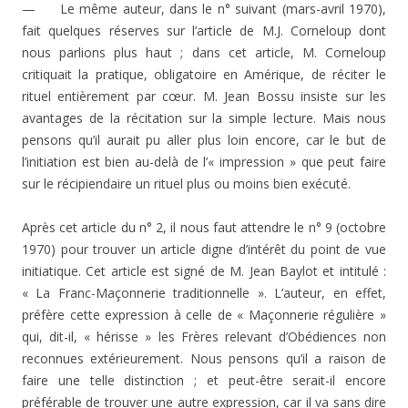
— Le même auteur, dans le n° suivant (mars-avril 1970),
fait quelques réserves sur l’article de M.J. Corneloup dont
nous parlions plus haut ; dans cet article, M. Corneloup
critiquait la pratique, obligatoire en Amérique, de réciter le
rituel entièrement par cœur. M. Jean Bossu insiste sur les
avantages de la récitation sur la simple lecture. Mais nous
pensons qu’il aurait pu aller plus loin encore, car le but de
l’initiation est bien au-delà de l’« impres­sion » que peut faire
sur le récipiendaire un rituel plus ou moins bien exécuté.
Après cet article du n° 2, il nous faut attendre le n° 9 (octobre
1970) pour trouver un article digne d’inté­rêt du point de vue
initiatique. Cet article est signé de M. Jean Baylot et intitulé :
« La Franc-Maçonnerie traditionnelle ». L’auteur, en effet,
préfère cette expression à celle de « Maçonnerie régulière »
qui, dit-il, « hérisse » les Frères relevant d’Obédiences non
reconnues extérieure­ment. Nous pensons qu’il a raison de
faire une telle dis­tinction ; et peut-être serait-il encore
préférable de trou­ver une autre expression, car il va sans dire