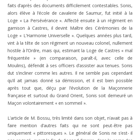
faits d’après des documents diffi­cilement contestables. Sonis,
alors élève à l’école de cava­lerie de Saumur, fut initié à la
Loge « La Persévérance ». Affecté ensuite à un régiment en
garnison à Castres, il devint Maître des Cérémonies de la
Loge « L’Harmonie Universelle ». Quelques années plus tard,
vint à la tête de son régiment un nouveau colonel, nullement
hostile à l’Ordre, mais qui, estimant la Loge de Castres « mal
fré­quentée » (en comparaison, paraît-il, avec celle de
Moulins), défendit à ses officiers d’assister aux tenues. Sonis
dut s’in­cliner comme les autres. Il ne semble pas cependant
qu’il ait jamais donné sa démission, et il est bien possible
après tout que, déçu par l’évolution de la Maçonnerie
française et surtout du Grand Orient, Sonis soit demeuré un
Maçon volontairement « en sommeil ».
L’article de M. Bossu, très limité dans son objet, n’avait pas à
faire mention d’autres faits qui ne sont peut-être pas
uniquement « pittoresques ». Le général de Sonis ne s’est- il