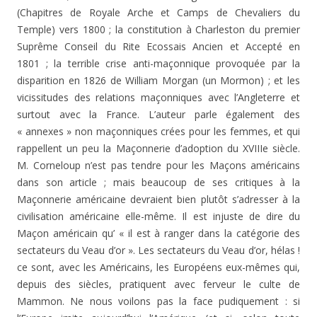
(Chapitres de Royale Ar­che et Camps de Chevaliers du
Temple) vers 1800 ; la cons­titution à Charleston du premier
Suprême Conseil du Rite Ecossais Ancien et Accepté en
1801 ; la terrible crise anti-maçonnique provoquée par la
disparition en 1826 de William Morgan (un Mormon) ; et les
vicissitudes des re­lations maçonniques avec l’Angleterre et
surtout avec la France. L’auteur parle également des
« annexes » non ma­çonniques crées pour les femmes, et qui
rappellent un peu la Maçonnerie d’adoption du XVIIIe siècle.
M. Corneloup n’est pas tendre pour les Maçons américains
dans son article ; mais beaucoup de ses critiques à la
Maçonnerie américaine devraient bien plutôt s’adresser à la
civilisation américaine elle-même. Il est injuste de dire du
Maçon américain qu’ « il est à ranger dans la catégorie des
sectateurs du Veau d’or ». Les sectateurs du Veau d’or, hélas !
ce sont, avec les Américains, les Européens eux-mêmes qui,
depuis des siècles, pratiquent avec ferveur le culte de
Mammon. Ne nous voilons pas la face pudique­ment : si