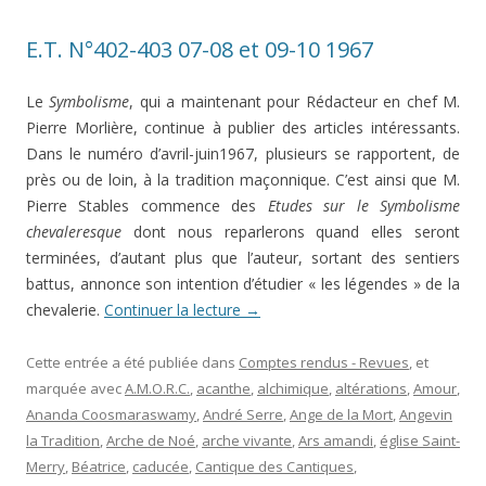
E.T. N°402-403 07-08 et 09-10 1967
Le
Symbolisme
, qui a maintenant pour Rédacteur en chef M.
Pierre Morlière, continue à publier des articles intéressants.
Dans le numéro d’avril-juin1967, plusieurs se rapportent, de
près ou de loin, à la tradition maçonnique. C’est ainsi que M.
Pierre Stables commence des
Etudes sur le Symbolisme
chevaleresque
dont nous reparlerons quand elles seront
terminées, d’autant plus que l’auteur, sortant des sentiers
battus, annonce son intention d’étudier « les légendes » de la
chevalerie.
Continuer la lecture
→
Cette entrée a été publiée dans
Comptes rendus - Revues
, et
marquée avec
A.M.O.R.C.
,
acanthe
,
alchimique
,
altérations
,
Amour
,
Ananda Coosmaraswamy
,
André Serre
,
Ange de la Mort
,
Angevin
la Tradition
,
Arche de Noé
,
arche vivante
,
Ars amandi
,
église Saint-
Merry
,
Béatrice
,
caducée
,
Cantique des Cantiques
,