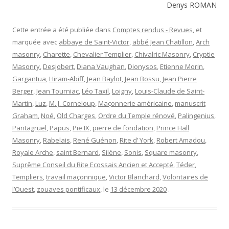
Denys ROMAN
Cette entrée a été publiée dans
Comptes rendus - Revues
, et
marquée avec
abbaye de Saint-Victor
,
abbé Jean Chatillon
,
Arch
masonry
,
Charette
,
Chevalier Templier
,
Chivalric Masonry
,
Cryptie
Masonry
,
Desjobert
,
Diana Vaughan
,
Dionysos
,
Etienne Morin
,
Gargantua
,
Hiram-Abiff
,
Jean Baylot
,
Jean Bossu
,
Jean Pierre
Berger
,
Jean Tourniac
,
Léo Taxil
,
Loigny
,
Louis-Claude de Saint-
Martin
,
Luz
,
M. J. Corneloup
,
Maçonnerie américaine
,
manuscrit
Graham
,
Noé
,
Old Charges
,
Ordre du Temple rénové
,
Palingenius
,
Pantagruel
,
Papus
,
Pie IX
,
pierre de fondation
,
Prince Hall
Masonry
,
Rabelais
,
René Guénon
,
Rite d’ York
,
Robert Amadou
,
Royale Ar­che
,
saint Bernard
,
Silène
,
Sonis
,
Square masonry
,
Suprême Conseil du Rite Ecossais Ancien et Accepté
,
Téder
,
Templiers
,
travail maçon­nique
,
Victor Blanchard
,
Volontaires de
l’Ouest
,
zouaves pontificaux
, le
13 décembre 2020
.