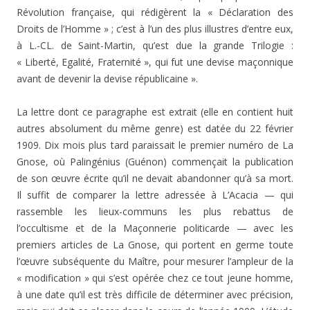
Révolution française, qui rédigèrent la « Déclaration des
Droits de l’Homme » ; c’est à l’un des plus illustres d’entre eux,
à L.-CL. de Saint-Martin, qu’est due la grande Trilogie :
« Liberté, Egalité, Fraternité », qui fut une devise maçonnique
avant de devenir la devise républicaine ».
La lettre dont ce paragraphe est extrait (elle en contient huit
autres absolument du même genre) est datée du 22 février
1909. Dix mois plus tard paraissait le premier numéro de La
Gnose, où Palingénius (Guénon) commen­çait la publication
de son œuvre écrite qu’il ne devait abandonner qu’à sa mort.
Il suffit de comparer la lettre adressée à L’Acacia — qui
rassemble les lieux-communs les plus rebattus de
l’occultisme et de la Maçonnerie politicar­de — avec les
premiers articles de La Gnose, qui portent en germe toute
l’œuvre subséquente du Maître, pour me­surer l’ampleur de la
« modification » qui s’est opérée chez ce tout jeune homme,
à une date qu’il est très difficile de déterminer avec précision,