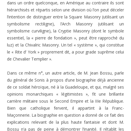
dans un ordre quelconque, en Amérique au contraire ils sont
hiérarchisés et répartis selon une division où l’on peut déceler
l’intention de distinguer entre la Square Ma­sonry (utilisant un
symbolisme rectiligne), l’Arch Masonry (utilisant un
symbolisme curviligne), la Cryptie Masonry (dont le symbole
essentiel, la « pierre de fondation », peut être rapproché du
luz) et la Chivalric Masonry. Un tel « système », qui constitue
le « Rite d’ York » proprement dit, a pour grade suprême celui
de Chevalier Templier ».
Dans ce même n°, un autre article, de M. Jean Bossu, parle
du général de Sonis à propos d’une biographie déjà ancienne
de ce soldat héroïque, né à la Guadeloupe, et qui, malgré ses
opinions monarchiques « légitimistes », fit une brillante
carrière militaire sous le Second Empire et la IIIe République.
Bien que catholique fervent, il appartint à la Franc-
Maçonnerie. La biographie en question a donné de ce fait des
explications relevant de la plus haute fan­taisie et dont M.
Bossu n’a pas de peine à démontrer l’inanité. Il rétablit les