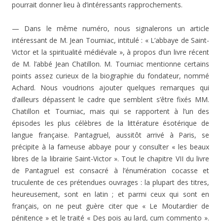
pourrait donner lieu à d’intéressants rapprochements.
— Dans le même numéro, nous signalerons un article
intéressant de M. Jean Tourniac, intitulé : « L’abbaye de Saint-
Victor et la spiritualité médiévale », à propos d’un livre récent
de M. l’abbé Jean Chatillon. M. Tourniac mentionne certains
points assez curieux de la biographie du fondateur, nommé
Achard. Nous voudrions ajouter quel­ques remarques qui
d’ailleurs dépassent le cadre que sem­blent s’être fixés MM.
Chatillon et Tourniac, mais qui se rapportent à l’un des
épisodes les plus célèbres de la littérature ésotérique de
langue française. Pantagruel, aus­sitôt arrivé à Paris, se
précipite à la fameuse abbaye pour y consulter « les beaux
libres de la librairie Saint-Victor ». Tout le chapitre VII du livre
de Pantagruel est consacré à l’énumération cocasse et
truculente de ces prétendues ouvrages : la plupart des titres,
heureusement, sont en latin ; et parmi ceux qui sont en
français, on ne peut guère citer que « Le Moutardier de
pénitence » et le traité « Des pois au lard, cum commento ».