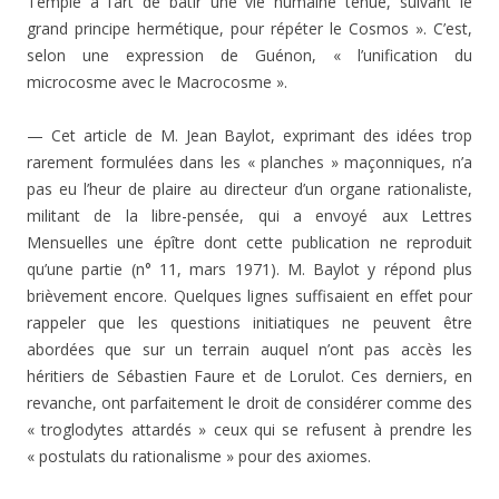
Temple à l’art de bâtir une vie humaine tenue, suivant le
grand principe hermétique, pour répéter le Cosmos ». C’est,
selon une expression de Guénon, « l’unification du
microcosme avec le Macrocosme ».
— Cet article de M. Jean Baylot, exprimant des idées trop
rarement formulées dans les « planches » maçonni­ques, n’a
pas eu l’heur de plaire au directeur d’un organe rationaliste,
militant de la libre-pensée, qui a envoyé aux Lettres
Mensuelles une épître dont cette publication ne reproduit
qu’une partie (n° 11, mars 1971). M. Baylot y répond plus
brièvement encore. Quelques lignes suffisaient en effet pour
rappeler que les questions initiatiques ne peu­vent être
abordées que sur un terrain auquel n’ont pas accès les
héritiers de Sébastien Faure et de Lorulot. Ces derniers, en
revanche, ont parfaitement le droit de consi­dérer comme des
« troglodytes attardés » ceux qui se re­fusent à prendre les
« postulats du rationalisme » pour des axiomes.