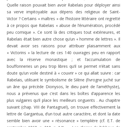
Quelle raison pouvait bien avoir Rabelais pour déployer ainsi
sa verve impitoyable aux dépens des religieux de Saint-
Victor ? Certains « maîtres » de l’histoire littéraire ont regretté
à ce propos que Rabelais « abuse de l’énumération, procédé
peu comique ». Ce sont là des critiques tout extérieures, et
Rabelais était bien autre chose qu’un « homme de let­tres ». Il
devait avoir ses raisons pour attribuer plaisam­ment aux
« Victorins » la lecture de ces 140 ouvrages peu en rapport
avec la réserve monastique ; et l’accumulation de
bouffonneries un peu trop libres qu’il se permet n’était sans
doute qu’un voile destiné à « couvrir » ce qui allait suivre : car
Rabelais, utilisant le symbolisme de Silène (l’ivrogne juché sur
un âne qui précède Dionysos, le dieu paré de l’améthyste),
nous a prévenus que c’est dans les boîtes d’apparence les
plus vulgaires qu’il place les meil­leurs onguents . Au chapitre
suivant (chap. VIII de Panta­gruel), on trouve effectivement la
lettre de Gargantua, d’un tout autre caractère, et dont la date
semble bien avoir une « résonance » templière (cf. E.T. de