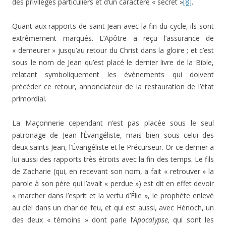
des privilèges particuliers et d’un caractère « secret »
[8]
.
Quant aux rapports de saint Jean avec la fin du cycle, ils sont
extrêmement marqués. L’Apôtre a reçu l’assurance de
« demeurer » jusqu’au retour du Christ dans la gloire ; et c’est
sous le nom de Jean qu’est placé le dernier livre de la Bible,
relatant symboliquement les évènements qui doivent
précéder ce retour, annonciateur de la restauration de l’état
primordial.
La Maçonnerie cependant n’est pas placée sous le seul
patronage de Jean l’Évangéliste, mais bien sous celui des
deux saints Jean, l’Évangéliste et le Précurseur. Or ce dernier a
lui aussi des rapports très étroits avec la fin des temps. Le fils
de Zacharie (qui, en recevant son nom, a fait « retrouver » la
parole à son père qui l’avait « perdue ») est dit en effet devoir
« marcher dans l’esprit et la vertu d’Élie », le prophète enlevé
au ciel dans un char de feu, et qui est aussi, avec Hénoch, un
des deux « témoins » dont parle l’
Apocalypse,
qui sont les