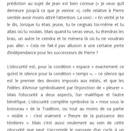
prédiction au sujet de Jean est bien connue (« Je veux qu’il
demeure jusqu’à ce que je vienne »), celle relative à Pierre
semble avoir moins attiré l’attention. La voici : « En vérité je te
le dis, lorsque tu étais jeune, tu te ceignais toi-même et tu
allais où tu voulais. Mais quand tu seras vieux, tu étendras les
bras, un autre te ceindra et te mènera là où tu ne voudrais
pas aller. » Cela ne fait-il pas allusion à une certaine perte
d’indépendance pour les successeurs de Pierre ?
L’obscurité est, pour la condition « espace » exactement ce
qu’est le silence pour la condition « temps », – ce silence qui
est le premier des devoirs imposés aux initiés, et que les
Fidèles d’Amour symbolisaient par l’injonction de « pleurer ».
Mais l’obscurité a deux aspects, l’un maléfique et l’autre
bénéfique. L’obscurité complète symbolise la « mise sous le
boisseau » de la Tradition, ou tout au moins de sa partie
« visible » : c’est vraiment « l’heure de la puissance des
ténèbres ». Mais c’est aussi seulement au sein de cette
obscurité que peut s’accomplir le passage d’un cycle à un