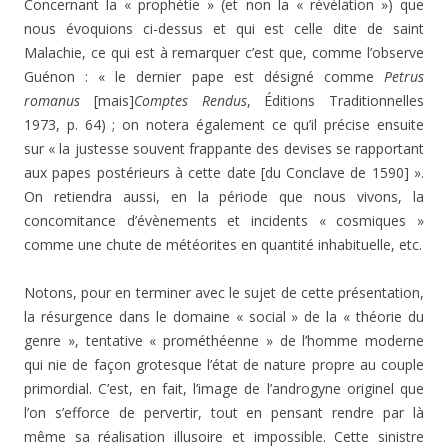
Concernant la « prophétie » (et non la « révélation ») que
nous évoquions ci-dessus et qui est celle dite de saint
Malachie, ce qui est à remarquer c’est que, comme l’observe
Guénon : « le dernier pape est désigné comme
Petrus
romanus
[mais]
Comptes Rendus
, Éditions Traditionnelles
1973, p. 64) ; on notera également ce qu’il précise ensuite
sur « la justesse souvent frappante des devises se rapportant
aux papes postérieurs à cette date [du Conclave de 1590] ».
On retiendra aussi, en la période que nous vivons, la
concomitance d’évènements et incidents « cosmiques »
comme une chute de météorites en quantité inhabituelle, etc.
Notons, pour en terminer avec le sujet de cette présentation,
la résurgence dans le domaine « social » de la « théorie du
genre », tentative « prométhéenne » de l’homme moderne
qui nie de façon grotesque l’état de nature propre au couple
primordial. C’est, en fait, l’image de l’androgyne originel que
l’on s’efforce de pervertir, tout en pensant rendre par là
même sa réalisation illusoire et impossible. Cette sinistre