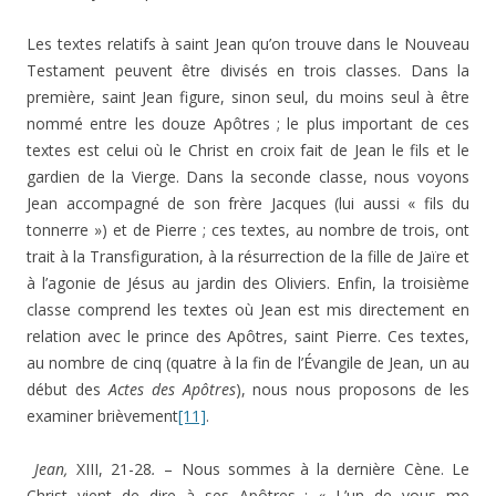
Les textes relatifs à saint Jean qu’on trouve dans le Nouveau
Testament peuvent être divisés en trois classes. Dans la
première, saint Jean figure, sinon seul, du moins seul à être
nommé entre les douze Apôtres ; le plus important de ces
textes est celui où le Christ en croix fait de Jean le fils et le
gardien de la Vierge. Dans la seconde classe, nous voyons
Jean accompagné de son frère Jacques (lui aussi « fils du
tonnerre ») et de Pierre ; ces textes, au nombre de trois, ont
trait à la Transfiguration, à la résurrection de la fille de Jaïre et
à l’agonie de Jésus au jardin des Oliviers. Enfin, la troisième
classe comprend les textes où Jean est mis directement en
relation avec le prince des Apôtres, saint Pierre. Ces textes,
au nombre de cinq (quatre à la fin de l’Évangile de Jean, un au
début des
Actes des Apôtres
), nous nous proposons de les
examiner brièvement
[11]
.
Jean,
XIII, 21-28
.
– Nous sommes à la dernière Cène. Le
Christ vient de dire à ses Apôtres : « L’un de vous me