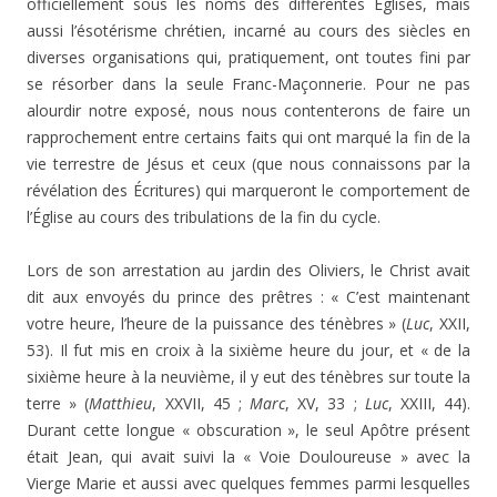
officiellement sous les noms des différentes Églises, mais
aussi l’ésotérisme chrétien, incarné au cours des siècles en
diverses organisations qui, pratiquement, ont toutes fini par
se résorber dans la seule Franc-Maçonnerie. Pour ne pas
alourdir notre exposé, nous nous contenterons de faire un
rapprochement entre certains faits qui ont marqué la fin de la
vie terrestre de Jésus et ceux (que nous connaissons par la
révélation des Écritures) qui marqueront le comportement de
l’Église au cours des tribulations de la fin du cycle.
Lors de son arrestation au jardin des Oliviers, le Christ avait
dit aux envoyés du prince des prêtres : « C’est maintenant
votre heure, l’heure de la puissance des ténèbres » (
Luc
, XXII,
53). Il fut mis en croix à la sixième heure du jour, et « de la
sixième heure à la neuvième, il y eut des ténèbres sur toute la
terre » (
Matthieu
, XXVII, 45 ;
Marc
, XV, 33 ;
Luc
, XXIII, 44).
Durant cette longue « obscuration », le seul Apôtre présent
était Jean, qui avait suivi la « Voie Douloureuse » avec la
Vierge Marie et aussi avec quelques femmes parmi lesquelles