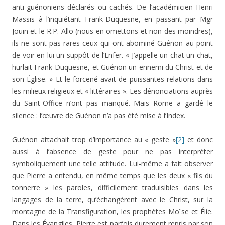
anti-guénoniens déclarés ou cachés. De l’académicien Henri
Massis à l’inquiétant Frank-Duquesne, en passant par Mgr
Jouin et le R.P. Allo (nous en omettons et non des moindres),
ils ne sont pas rares ceux qui ont abominé Guénon au point
de voir en lui un suppôt de l’Enfer. « J’appelle un chat un chat,
hurlait Frank-Duquesne, et Guénon un ennemi du Christ et de
son Église. » Et le forcené avait de puissantes relations dans
les milieux religieux et « littéraires ». Les dénonciations auprès
du Saint-Office n’ont pas manqué. Mais Rome a gardé le
silence : l’œuvre de Guénon n’a pas été mise à l’Index.
Guénon attachait trop d’importance au « geste »
[2]
et donc
aussi à l’absence de geste pour ne pas interpréter
symboliquement une telle attitude. Lui-même a fait observer
que Pierre a entendu, en même temps que les deux « fils du
tonnerre » les paroles, difficilement traduisibles dans les
langages de la terre, qu’échangèrent avec le Christ, sur la
montagne de la Transfiguration, les prophètes Moïse et Élie.
Dans les Évangiles, Pierre est parfois durement repris par son