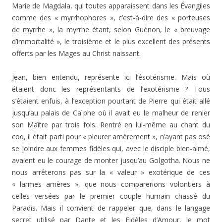
Marie de Magdala, qui toutes apparaissent dans les Évangiles
comme des « myrrhophores », c’est-à-dire des « porteuses
de myrrhe », la myrrhe étant, selon Guénon, le « breuvage
d’immortalité », le troisième et le plus excellent des présents
offerts par les Mages au Christ naissant.
Jean, bien entendu, représente ici l’ésotérisme. Mais où
étaient donc les représentants de l’exotérisme ? Tous
s’étaient enfuis, à l’exception pourtant de Pierre qui était allé
jusqu’au palais de Caïphe où il avait eu le malheur de renier
son Maître par trois fois. Rentré en lui-même au chant du
coq, il était parti pour « pleurer amèrement », n’ayant pas osé
se joindre aux femmes fidèles qui, avec le disciple bien-aimé,
avaient eu le courage de monter jusqu’au Golgotha. Nous ne
nous arrêterons pas sur la « valeur » exotérique de ces
« larmes amères », que nous comparerions volontiers à
celles versées par le premier couple humain chassé du
Paradis. Mais il convient de rappeler que, dans le langage
secret utilisé par Dante et les Fidèles d’Amour, le mot