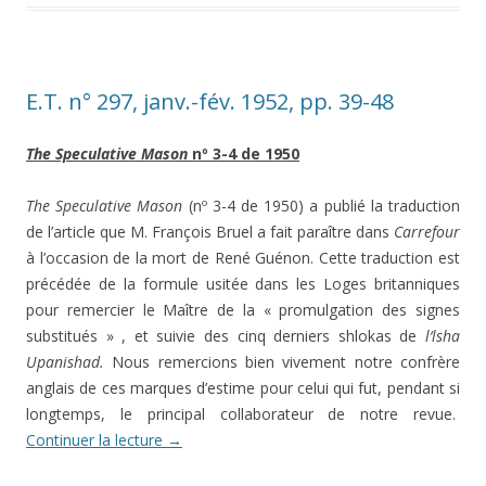
E.T. n° 297, janv.-fév. 1952, pp. 39-48
The Speculative Mason
nº 3-4 de 1950
The Speculative Mason
(nº 3-4 de 1950) a publié la traduction
de l’article que M. François Bruel a fait paraître dans
Carr
efo
u
r
à l’occasion de la mort de René Guénon. Cette traduction est
précédée de la formule usitée dans les Loges britanniques
pour remercier le Maître de la « promulgation des signes
substitués » , et suivie des cinq derniers shlokas de
l
‘
lsha
Upanishad.
Nous remercions bien vivement notre confrère
anglais de ces marques d’estime pour celui qui fut, pendant si
longtemps, le principal collaborateur de notre revue.
Continuer la lecture
→