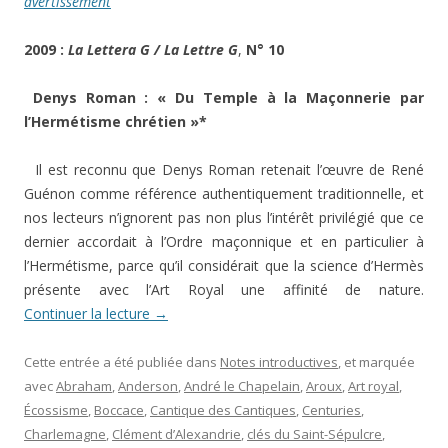
avertissement
2009 :
La Lettera G / La Lettre G
,
N° 10
Denys Roman : « Du Temple à la Maçonnerie par
l’Hermétisme chrétien »*
Il est reconnu que Denys Roman retenait l’œuvre de René
Guénon comme référence authentiquement traditionnelle, et
nos lecteurs n’ignorent pas non plus l’intérêt privilégié que ce
dernier accordait à l’Ordre maçonnique et en particulier à
l’Hermétisme, parce qu’il considérait que la science d’Hermès
présente avec l’Art Royal une affinité de nature.
Continuer la lecture
→
Cette entrée a été publiée dans
Notes introductives
, et marquée
avec
Abraham
,
Anderson
,
André le Chapelain
,
Aroux
,
Art royal
,
Écossisme
,
Boccace
,
Cantique des Cantiques
,
Centuries
,
Charlemagne
,
Clément d’Alexandrie
,
clés du Saint-Sépulcre
,