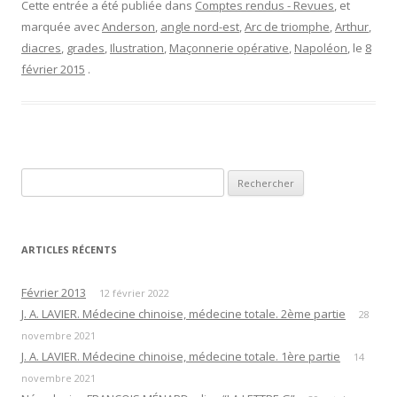
Cette entrée a été publiée dans
Comptes rendus - Revues
, et
marquée avec
Anderson
,
angle nord-est
,
Arc de triomphe
,
Arthur
,
diacres
,
grades
,
Ilustration
,
Maçonnerie opérative
,
Napoléon
, le
8
février 2015
.
Rechercher :
ARTICLES RÉCENTS
Février 2013
12 février 2022
J. A. LAVIER. Médecine chinoise, médecine totale. 2ème partie
28
novembre 2021
J. A. LAVIER. Médecine chinoise, médecine totale. 1ère partie
14
novembre 2021