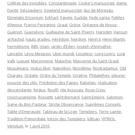
Collège des Invisibles
,
Constantinople
,
Cooke's manuscript
,
dame
,
Dante
,
Désaguliers
,
Dowland manuscript
,
duc de Montagu
,
Ebrietatis Enconium
,
Eckhart
,
Egypte
,
Euclide
,
Fede santa
,
Fidèles
d’Amour
,
Franco Peregrino
,
Graal
,
Grèce
,
Grégoire de Nysse
,
Guénon
,
Guenièvre
,
Guillaume de Saint-Thierry
,
Harodim
,
Haroun
al Rachid
,
hauts grades
,
Hérédom
,
heirdom
,
Henri II
,
Henri Martin
,
hermétisme
,
INRI
,
Islam
,
jardin d’Éden
,
Joseph d’Arimathie
,
Lancelot
,
Lévis-Mirepoix
,
Liber mundi
,
Loiseleur
,
Long Livers
,
Luigi
Valli
,
Luquet
,
Maçonnerie
,
Malachie
,
Massenie du Saint Graal
,
Musulmans
,
mutus liber
,
Napoléon
,
Nicodème
,
Nostradamus
,
Old
Charges
,
Ordalie
,
Ordre du Temple
,
Origène
,
Philalethes
,
pleurer
,
pouvoir des clés
,
Prédiction des Papes
,
Rabelais
,
réalisation
descendante
,
Regius
,
Ricolfi
,
rite écossais
,
Rose-Croix
,
rosicrucianisme
,
Rossetti
,
saint Bernard
,
Saint-Empire
,
Salomon
,
Signe du Bon Pasteur
,
Stricte Observance
,
Suprêmes Conseils
,
Table d'Emeraude
,
Tableau de la Loge
,
Templiers
,
Terre sainte
,
Tradition Primordiale
,
trésor des Templiers
,
Vâlsan
,
VITRIOL
,
Vitriolum
, le
1 avril 2016
.