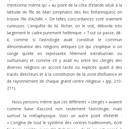
mentionne même qu’ « au point de la côte d’Irlande situé à la
latitude de l’île de Man (omphalos des Iles Britanniques) on
trouve l’Ile d’Achille ». De telles concordances sont vraiment
curieuses. L’enquête de M. Richer, on le voit, déborde très
largement le cadre purement hellénique. « Tout se passe, dit-
il, comme si l’astrologie avait constitué le commun
dénominateur des religions antiques (ce qui s’explique si on
songe qu’elle en représente l’élément extrahumain ou
surhumain) et comme s’il y avait eu entre les clergés des
diverses religions un accord tacite ou explicite quant à des
tracés directeurs et à la constitution de la zone d’influence et
de rayonnement de chaque grand centre religieux » (pp. 210-
211).
Nous pensons même que ces différents « clergés » avaient
comme base d’accord non seulement l’astrologie, mais
surtout la métaphysique. Voici un autre point d’intérêt :
« L’origine de tout le système des centres traditionnels, écrit