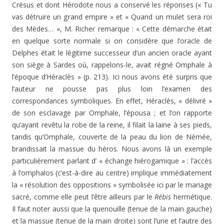
Crésus et dont Hérodote nous a conservé les réponses (« Tu
vas détruire un grand empire » et « Quand un mulet sera roi
des Mèdes… », M. Richer remarque : « Cette démarche était
en quelque sorte normale si on considère que l’oracle de
Delphes était le légitime successeur d’un ancien oracle ayant
son siège à Sardes où, rappelons-le, avait régné Omphale à
l’époque d’Héraclès » (p. 213). Ici nous avons été surpris que
l’auteur ne pousse pas plus loin l’examen des
correspondances symboliques. En effet, Héraclès, « délivré »
de son esclavage par Omphale, l’épousa ; et l’on rapporte
qu’ayant revêtu la robe de la reine, il filait la laine à ses pieds,
tandis qu’Omphale, couverte de la peau du lion de Némée,
brandissait la massue du héros. Nous avons là un exemple
particulièrement parlant d’ « échange hiérogamique » : l’accès
à l’omphalos (c’est-à-dire au centre) implique immédiatement
la « résolution des oppositions » symbolisée ici par le mariage
sacré, comme elle peut l’être ailleurs par le
Rébis
hermétique.
Il faut noter aussi que la quenouille (tenue de la main gauche)
et la massue (tenue de la main droite) sont l’une et l’autre des