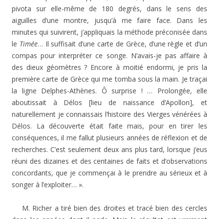
pivota sur elle-même de 180 degrés, dans le sens des
aiguilles d’une montre, jusqu’à me faire face. Dans les
minutes qui suivirent, j’appliquais la méthode préconisée dans
le
Timée
… Il suffisait d’une carte de Grèce, d’une règle et d’un
compas pour interpréter ce songe. N’avais-je pas affaire à
des dieux géomètres ? Encore à moitié endormi, je pris la
première carte de Grèce qui me tomba sous la main. Je traçai
la ligne Delphes-Athènes. Ô surprise ! … Prolongée, elle
aboutissait à Délos [lieu de naissance d’Apollon], et
naturellement je connaissais l’histoire des Vierges vénérées à
Délos. La découverte était faite mais, pour en tirer les
conséquences, il me fallut plusieurs années de réflexion et de
recherches. C’est seulement deux ans plus tard, lorsque j’eus
réuni des dizaines et des centaines de faits et d’observations
concordants, que je commençai à le prendre au sérieux et à
songer à l’exploiter… ».
M. Richer a tiré bien des droites et tracé bien des cercles