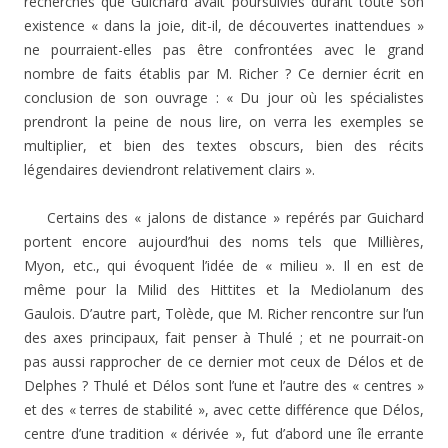
recherches que Guichard avait poursuivies durant toute son
existence « dans la joie, dit-il, de découvertes inattendues »
ne pourraient-elles pas être confrontées avec le grand
nombre de faits établis par M. Richer ? Ce dernier écrit en
conclusion de son ouvrage : « Du jour où les spécialistes
prendront la peine de nous lire, on verra les exemples se
multiplier, et bien des textes obscurs, bien des récits
légendaires deviendront relativement clairs ».
Certains des « jalons de distance » repérés par Guichard
portent encore aujourd’hui des noms tels que Millières,
Myon, etc., qui évoquent l’idée de « milieu ». Il en est de
même pour la Milid des Hittites et la Mediolanum des
Gaulois. D’autre part, Tolède, que M. Richer rencontre sur l’un
des axes principaux, fait penser à Thulé ; et ne pourrait-on
pas aussi rapprocher de ce dernier mot ceux de Délos et de
Delphes ? Thulé et Délos sont l’une et l’autre des « centres »
et des « terres de stabilité », avec cette différence que Délos,
centre d’une tradition « dérivée », fut d’abord une île errante