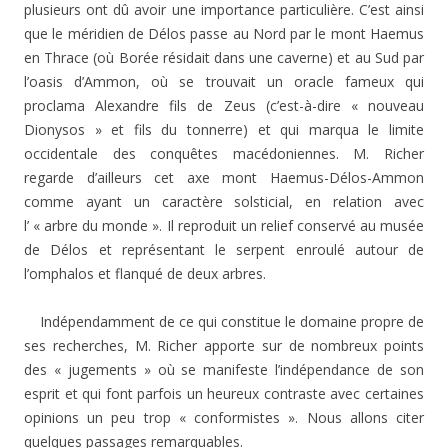
plusieurs ont dû avoir une importance particulière. C’est ainsi
que le méridien de Délos passe au Nord par le mont Haemus
en Thrace (où Borée résidait dans une caverne) et au Sud par
l’oasis d’Ammon, où se trouvait un oracle fameux qui
proclama Alexandre fils de Zeus (c’est-à-dire « nouveau
Dionysos » et fils du tonnerre) et qui marqua le limite
occidentale des conquêtes macédoniennes. M. Richer
regarde d’ailleurs cet axe mont Haemus-Délos-Ammon
comme ayant un caractère solsticial, en relation avec
l’ « arbre du monde ». Il reproduit un relief conservé au musée
de Délos et représentant le serpent enroulé autour de
l’omphalos et flanqué de deux arbres.
Indépendamment de ce qui constitue le domaine propre de
ses recherches, M. Richer apporte sur de nombreux points
des « jugements » où se manifeste l’indépendance de son
esprit et qui font parfois un heureux contraste avec certaines
opinions un peu trop « conformistes ». Nous allons citer
quelques passages remarquables.