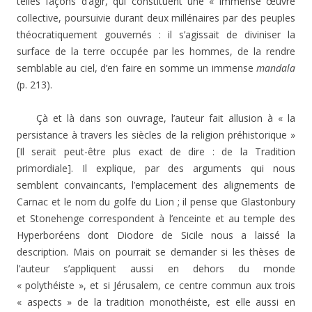
telles façons d’agir, qui constituent une « immense œuvre
collective, poursuivie durant deux millénaires par des peuples
théocratiquement gouvernés : il s’agissait de diviniser la
surface de la terre occupée par les hommes, de la rendre
semblable au ciel, d’en faire en somme un immense
mandala
(p. 213).
Çà et là dans son ouvrage, l’auteur fait allusion à « la
persistance à travers les siècles de la religion préhistorique »
[Il serait peut-être plus exact de dire : de la Tradition
primordiale]. Il explique, par des arguments qui nous
semblent convaincants, l’emplacement des alignements de
Carnac et le nom du golfe du Lion ; il pense que Glastonbury
et Stonehenge correspondent à l’enceinte et au temple des
Hyperboréens dont Diodore de Sicile nous a laissé la
description. Mais on pourrait se demander si les thèses de
l’auteur s’appliquent aussi en dehors du monde
« polythéiste », et si Jérusalem, ce centre commun aux trois
« aspects » de la tradition monothéiste, est elle aussi en