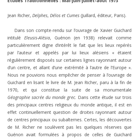
Études Traditionnelles : Mai-juin-juillet-août 1973
Jean Richer,
Delphes
,
Délos et Cumes
(Juillard, éditeur, Paris).
Dans son compte-rendu sur l’ouvrage de Xavier Guichard
intitulé
Eleusis-Alésia
, Guénon (en 1938) relevait comme
particulièrement digne d’intérêt le fait que les lieux repérés
par l’auteur et appelés par lui lieux alésiens « étaient
régulièrement disposés sur certaines lignes rayonnant autour
d’un centre, et allant d’une extrémité à l’autre de l’Europe ».
Nous ne pouvions nous empêcher de penser à l’ouvrage de
Guichard en lisant le livre de M. Jean Richer, paru à la fin de
1970, et qui constitue la suite de sa monumentale
Géographie sacrée du monde grec
. Dans cette étude sur trois
des principaux centres religieux du monde antique, il est en
effet continuellement question de droites rayonnant autour
de centres principaux ou subalternes. Certes, les découvertes
de M. Richer ne soulèvent pas les quelques réserves que
Guénon avait formulées à propos de celles de Guichard