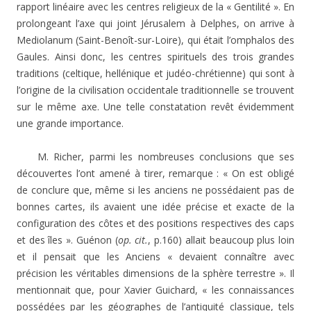
rapport linéaire avec les centres religieux de la « Gentilité ». En
prolongeant l’axe qui joint Jérusalem à Delphes, on arrive à
Mediolanum (Saint-Benoît-sur-Loire), qui était l’omphalos des
Gaules. Ainsi donc, les centres spirituels des trois grandes
traditions (celtique, hellénique et judéo-chrétienne) qui sont à
l’origine de la civilisation occidentale traditionnelle se trouvent
sur le même axe. Une telle constatation revêt évidemment
une grande importance.
M. Richer, parmi les nombreuses conclusions que ses
découvertes l’ont amené à tirer, remarque : « On est obligé
de conclure que, même si les anciens ne possédaient pas de
bonnes cartes, ils avaient une idée précise et exacte de la
configuration des côtes et des positions respectives des caps
et des îles ». Guénon (
op. cit.
, p.160) allait beaucoup plus loin
et il pensait que les Anciens « devaient connaître avec
précision les véritables dimensions de la sphère terrestre ». Il
mentionnait que, pour Xavier Guichard, « les connaissances
possédées par les géographes de l’antiquité classique, tels