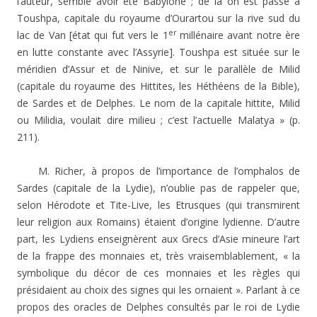
l’auteur, semble avoir été Babylone ; de là on est passé à
Toushpa, capitale du royaume d’Ourartou sur la rive sud du
er
lac de Van [état qui fut vers le 1
millénaire avant notre ère
en lutte constante avec l’Assyrie]. Toushpa est située sur le
méridien d’Assur et de Ninive, et sur le parallèle de Milid
(capitale du royaume des Hittites, les Héthéens de la Bible),
de Sardes et de Delphes. Le nom de la capitale hittite, Milid
ou Milidia, voulait dire milieu ; c’est l’actuelle Malatya » (p.
211).
M. Richer, à propos de l’importance de l’omphalos de
Sardes (capitale de la Lydie), n’oublie pas de rappeler que,
selon Hérodote et Tite-Live, les Etrusques (qui transmirent
leur religion aux Romains) étaient d’origine lydienne. D’autre
part, les Lydiens enseignèrent aux Grecs d’Asie mineure l’art
de la frappe des monnaies et, très vraisemblablement, « la
symbolique du décor de ces monnaies et les règles qui
présidaient au choix des signes qui les ornaient ». Parlant à ce
propos des oracles de Delphes consultés par le roi de Lydie