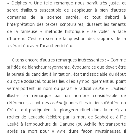
« Delphes ». Une telle remarque nous paraît très juste, et
serait d’ailleurs susceptible de s’appliquer à bien d’autres
domaines de la science sacrée, et tout d’abord à
l’interprétation des textes scripturaires, dussent les tenants
de la fameuse « méthode historique » se voiler la face
d’horreur. C’est en somme la question des rapports de la
« véracité » avec l’ « authenticité ».
Citons encore d’autres remarques intéressantes : « Comme
si l’idée de blancheur rayonnante, évoquant ce que devait être
la pureté du candidat à l’initiation, était indissociable du début
du cycle zodiacal, tous les lieux liés symboliquement au point
vernal portent un nom où paraît le radical
Leuké
». L’auteur
illustre sa remarque par un nombre considérable de
références, allant des
Leukai
(jeunes filles initiées d’Aptère en
Crête, qui pratiquaient le plongeon rituel dans la mer) au
rocher de Leucade (célèbre par la mort de Sapho) et à l’île
Leuké à l’embouchure du Danube (où Achille fut transporté
après sa mort pour y vivre d’une façon mystérieuse). Il