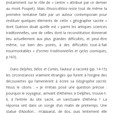
(notamment sur le rôle de « centre » attribué par ce dernier
au mont Poupet). Mais
Eleusis-Alésia
reste tout de même la
première tentative faite par un auteur contemporain pour
restituer quelques éléments de cette « géographie sacrée »
dont Guénon disait qu’elle est « parmi les antiques sciences
traditionnelles, une de celles dont la reconstitution donnerait
lieu actuellement aux plus grandes difficultés, et peut-être
même, sur bien des points, à des difficultés tout-à-fait
insurmontables » (
Formes traditionnelles et cycles cosmiques
,
p.163).
Dans
Delphes, Délos et Cumes
, l’auteur a raconté (pp. 14-15)
les circonstances vraiment étranges qui furent à l’origine des
découvertes qui l’amenèrent à écrire sa
Géographie sacrée
.
Nous le citons : « Je m’étais posé une question précise :
pourquoi le voyageur, arrivant d’Athènes à Delphes, trouve-t-
il, à l’entrée du site sacré, un sanctuaire d’Athéna ? La
réponse vint dans un songe d’un matin de printemps. Une
statue d’Apollon… m’apparut, de dos, puis lentement elle