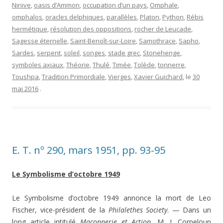
Ninive
,
oasis d’Ammon
,
occupation d’un pays
,
Omphale
,
omphalos
,
oracles delphiques
,
parallèles
,
Platon
,
Python
,
Rébis
hermétique
,
résolution des oppositions
,
rocher de Leucade
,
Sagesse éternelle
,
Saint-Benoît-sur-Loire
,
Samothrace
,
Sapho
,
Sardes
,
serpent
,
soleil
,
songes
,
stade grec
,
Stonehenge
,
symboles axiaux
,
Théorie
,
Thulé
,
Timée
,
Tolède
,
tonnerre
,
Toushpa
,
Tradition Primordiale
,
Vierges
,
Xavier Guichard
, le
30
mai 2016
.
E. T. nº 290, mars 1951, pp. 93-95
Le Symbolisme d’octobre 1949
Le Symbolisme d’octobre 1949 annonce la mort de Leo
Fischer, vice-président de la
Philalethes Society
. — Dans un
long article intitulé
Maçonnerie et Action
, M. J. Corneloup