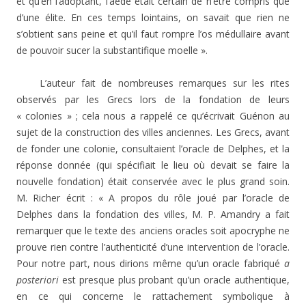
et qu’en l’adoptant, l’aède était certain de n’être compris que
d’une élite. En ces temps lointains, on savait que rien ne
s’obtient sans peine et qu’il faut rompre l’os médullaire avant
de pouvoir sucer la substantifique moelle ».
L’auteur fait de nombreuses remarques sur les rites
observés par les Grecs lors de la fondation de leurs
« colonies » ; cela nous a rappelé ce qu’écrivait Guénon au
sujet de la construction des villes anciennes. Les Grecs, avant
de fonder une colonie, consultaient l’oracle de Delphes, et la
réponse donnée (qui spécifiait le lieu où devait se faire la
nouvelle fondation) était conservée avec le plus grand soin.
M. Richer écrit : « A propos du rôle joué par l’oracle de
Delphes dans la fondation des villes, M. P. Amandry a fait
remarquer que le texte des anciens oracles soit apocryphe ne
prouve rien contre l’authenticité d’une intervention de l’oracle.
Pour notre part, nous dirions même qu’un oracle fabriqué
a
posteriori
est presque plus probant qu’un oracle authentique,
en ce qui concerne le rattachement symbolique à