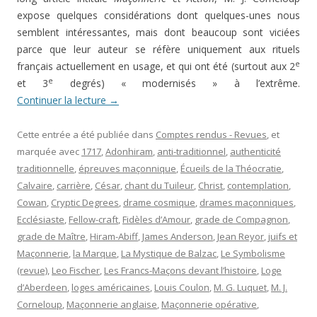
expose quelques considérations dont quelques-unes nous
semblent intéressantes, mais dont beaucoup sont viciées
parce que leur auteur se réfère uniquement aux rituels
e
français actuellement en usage, et qui ont été (surtout aux 2
e
et 3
degrés) « modernisés » à l’extrême.
Continuer la lecture
→
Cette entrée a été publiée dans
Comptes rendus - Revues
, et
marquée avec
1717
,
Adonhiram
,
anti-traditionnel
,
authenticité
traditionnelle
,
épreuves maçonnique
,
Écueils de la Théocratie
,
Calvaire
,
carrière
,
César
,
chant du Tuileur
,
Christ
,
contemplation
,
Cowan
,
Cryptic Degrees
,
drame cosmique
,
drames maçonniques
,
Ecclésiaste
,
Fellow-craft
,
Fidèles d’Amour
,
grade de Compagnon
,
grade de Maître
,
Hiram-Abiff
,
James Anderson
,
Jean Reyor
,
juifs et
Maçonnerie
,
la Marque
,
La Mystique de Balzac
,
Le Symbolisme
(revue)
,
Leo Fischer
,
Les Francs-Maçons devant l’histoire
,
Loge
d’Aberdeen
,
loges américaines
,
Louis Coulon
,
M. G. Luquet
,
M. J.
Corneloup
,
Maçonnerie anglaise
,
Maçonnerie opérative
,