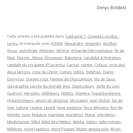
Denys ROMAN
Cette entrée a été publiée dans
Catégorie 1
,
Comptes rendus -
Livres
, et marquée avec
Achille
,
Alexandre
,
Amandry
,
Apollon
,
Assur
,
astrologie
,
Athènes
,
Athéna
,
échange hiérogamique
,
île de
Man
,
Éleusis- Alésia
,
Étrusques
,
Babylone
,
candidat à l’initiation
,
capitale du royaume d’Ourartou
,
Carnac
,
centre
,
Crésus
,
croix des
deux larrons
,
croix du Christ
,
Cumes
,
Délos
,
Delphes
,
Diane
,
Dionysos
,
Dragon roux
,
Femme de l’Apocalypse
,
fils de Zeus
,
Géographie sacrée du monde grec
,
Glastonbury
,
golfe du Lion
,
Guénon
,
Héraclès
,
Héthéens
,
Hittites
,
Homère
,
hyperboréenne
,
Hyperboréens
,
jalons de distance
,
Jérusalem
,
Jean Richer
,
lac de
Van
,
Latone
,
Leukai
,
Leuké
,
lieue gauloise
,
lieux alésiens
,
lion de
Némée
,
lune
,
Malatya
,
mandala
,
mantéion
,
Marie
,
méridiens
,
Mediolanum
,
Milid
,
Milid des Hittites
,
Milidia
,
milieu
,
mille romain
,
Millières
,
mont Haemus
,
mont Poupet
,
Mulier amicta sole
,
Myon
,