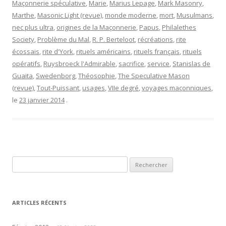
Maçonnerie spéculative
,
Marie
,
Marius Lepage
,
Mark Masonry
,
Marthe
,
Masonic Light (revue)
,
monde moderne
,
mort
,
Musulmans
,
nec plus ultra
,
origines de la Maçonnerie
,
Papus
,
Philalethes
Society
,
Problème du Mal
,
R. P. Berteloot
,
récréations
,
rite
écossais
,
rite d'York
,
rituels américains
,
rituels français
,
rituels
opératifs
,
Ruysbroeck l'Admirable
,
sacrifice
,
service
,
Stanislas de
Guaita
,
Swedenborg
,
Théosophie
,
The Speculative Mason
(revue)
,
Tout-Puissant
,
usages
,
VIIe degré
,
voyages maçonniques
,
le
23 janvier 2014
.
Rechercher :
ARTICLES RÉCENTS