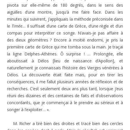
pivota sur elle-même de 180 degrés, dans le sens des
aiguilles d’une montre, jusqu’à me faire face. Dans les
minutes qui suivirent, j’appliquais la méthode préconisée dans
le
Timée
… Il suffisait d’une carte de Grèce, d’une règle et d’un
compas pour interpréter ce songe. N’avais-je pas affaire à
des dieux géomètres ? Encore à moitié endormi, je pris la
première carte de Grèce qui me tomba sous la main. Je traçai
la ligne Delphes-Athènes. Ô surprise ! … Prolongée, elle
aboutissait à Délos [lieu de naissance d’Apollon], et
naturellement je connaissais l’histoire des Vierges vénérées à
Délos. La découverte était faite mais, pour en tirer les
conséquences, il me fallut plusieurs années de réflexion et de
recherches. C’est seulement deux ans plus tard, lorsque j’eus
réuni des dizaines et des centaines de faits et d’observations
concordants, que je commençai à le prendre au sérieux et à
songer à l’exploiter… ».
M. Richer a tiré bien des droites et tracé bien des cercles