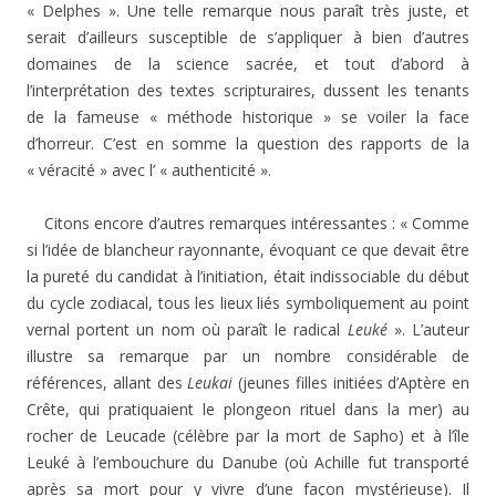
« Delphes ». Une telle remarque nous paraît très juste, et
serait d’ailleurs susceptible de s’appliquer à bien d’autres
domaines de la science sacrée, et tout d’abord à
l’interprétation des textes scripturaires, dussent les tenants
de la fameuse « méthode historique » se voiler la face
d’horreur. C’est en somme la question des rapports de la
« véracité » avec l’ « authenticité ».
Citons encore d’autres remarques intéressantes : « Comme
si l’idée de blancheur rayonnante, évoquant ce que devait être
la pureté du candidat à l’initiation, était indissociable du début
du cycle zodiacal, tous les lieux liés symboliquement au point
vernal portent un nom où paraît le radical
Leuké
». L’auteur
illustre sa remarque par un nombre considérable de
références, allant des
Leukai
(jeunes filles initiées d’Aptère en
Crête, qui pratiquaient le plongeon rituel dans la mer) au
rocher de Leucade (célèbre par la mort de Sapho) et à l’île
Leuké à l’embouchure du Danube (où Achille fut transporté
après sa mort pour y vivre d’une façon mystérieuse). Il