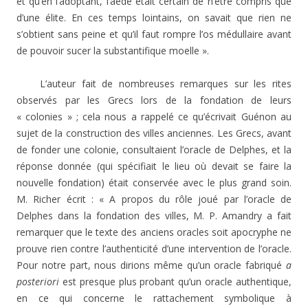
et qu’en l’adoptant, l’aède était certain de n’être compris que
d’une élite. En ces temps lointains, on savait que rien ne
s’obtient sans peine et qu’il faut rompre l’os médullaire avant
de pouvoir sucer la substantifique moelle ».
L’auteur fait de nombreuses remarques sur les rites
observés par les Grecs lors de la fondation de leurs
« colonies » ; cela nous a rappelé ce qu’écrivait Guénon au
sujet de la construction des villes anciennes. Les Grecs, avant
de fonder une colonie, consultaient l’oracle de Delphes, et la
réponse donnée (qui spécifiait le lieu où devait se faire la
nouvelle fondation) était conservée avec le plus grand soin.
M. Richer écrit : « A propos du rôle joué par l’oracle de
Delphes dans la fondation des villes, M. P. Amandry a fait
remarquer que le texte des anciens oracles soit apocryphe ne
prouve rien contre l’authenticité d’une intervention de l’oracle.
Pour notre part, nous dirions même qu’un oracle fabriqué
a
posteriori
est presque plus probant qu’un oracle authentique,
en ce qui concerne le rattachement symbolique à