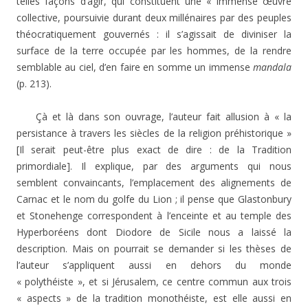
telles façons d’agir, qui constituent une « immense œuvre
collective, poursuivie durant deux millénaires par des peuples
théocratiquement gouvernés : il s’agissait de diviniser la
surface de la terre occupée par les hommes, de la rendre
semblable au ciel, d’en faire en somme un immense
mandala
(p. 213).
Çà et là dans son ouvrage, l’auteur fait allusion à « la
persistance à travers les siècles de la religion préhistorique »
[Il serait peut-être plus exact de dire : de la Tradition
primordiale]. Il explique, par des arguments qui nous
semblent convaincants, l’emplacement des alignements de
Carnac et le nom du golfe du Lion ; il pense que Glastonbury
et Stonehenge correspondent à l’enceinte et au temple des
Hyperboréens dont Diodore de Sicile nous a laissé la
description. Mais on pourrait se demander si les thèses de
l’auteur s’appliquent aussi en dehors du monde
« polythéiste », et si Jérusalem, ce centre commun aux trois
« aspects » de la tradition monothéiste, est elle aussi en