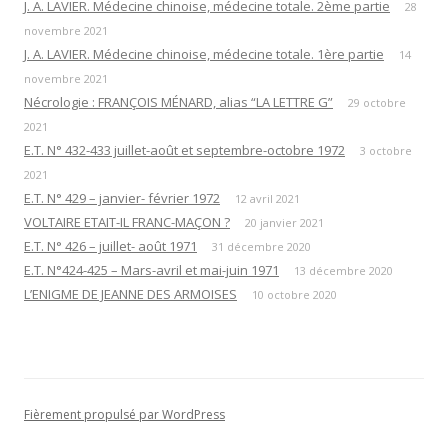
J. A. LAVIER. Médecine chinoise, médecine totale. 2ème partie
28
novembre 2021
J. A. LAVIER. Médecine chinoise, médecine totale. 1ère partie
14
novembre 2021
Nécrologie : FRANÇOIS MÉNARD, alias “LA LETTRE G”
29 octobre
2021
E.T. N° 432-433 juillet-août et septembre-octobre 1972
3 octobre
2021
E.T. N° 429 – janvier- février 1972
12 avril 2021
VOLTAIRE ETAIT-IL FRANC-MAÇON ?
20 janvier 2021
E.T. N° 426 – juillet- août 1971
31 décembre 2020
E.T. N°424-425 – Mars-avril et mai-juin 1971
13 décembre 2020
L’ENIGME DE JEANNE DES ARMOISES
10 octobre 2020
Fièrement propulsé par WordPress