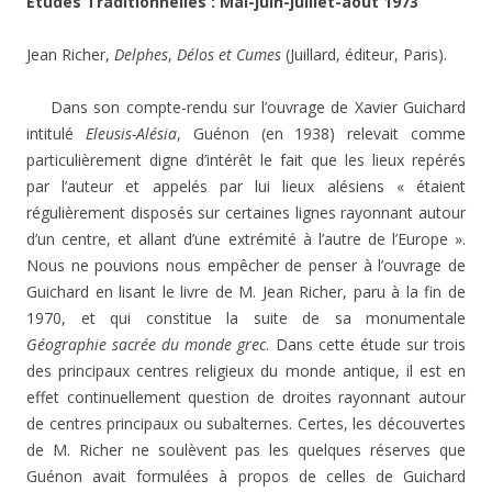
Études Traditionnelles : Mai-juin-juillet-août 1973
Jean Richer,
Delphes
,
Délos et Cumes
(Juillard, éditeur, Paris).
Dans son compte-rendu sur l’ouvrage de Xavier Guichard
intitulé
Eleusis-Alésia
, Guénon (en 1938) relevait comme
particulièrement digne d’intérêt le fait que les lieux repérés
par l’auteur et appelés par lui lieux alésiens « étaient
régulièrement disposés sur certaines lignes rayonnant autour
d’un centre, et allant d’une extrémité à l’autre de l’Europe ».
Nous ne pouvions nous empêcher de penser à l’ouvrage de
Guichard en lisant le livre de M. Jean Richer, paru à la fin de
1970, et qui constitue la suite de sa monumentale
Géographie sacrée du monde grec
. Dans cette étude sur trois
des principaux centres religieux du monde antique, il est en
effet continuellement question de droites rayonnant autour
de centres principaux ou subalternes. Certes, les découvertes
de M. Richer ne soulèvent pas les quelques réserves que
Guénon avait formulées à propos de celles de Guichard