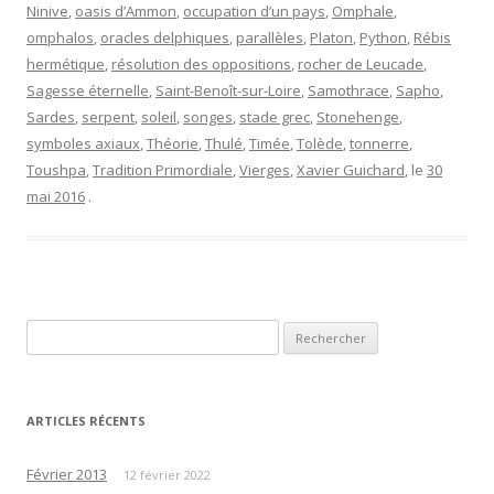
Ninive
,
oasis d’Ammon
,
occupation d’un pays
,
Omphale
,
omphalos
,
oracles delphiques
,
parallèles
,
Platon
,
Python
,
Rébis
hermétique
,
résolution des oppositions
,
rocher de Leucade
,
Sagesse éternelle
,
Saint-Benoît-sur-Loire
,
Samothrace
,
Sapho
,
Sardes
,
serpent
,
soleil
,
songes
,
stade grec
,
Stonehenge
,
symboles axiaux
,
Théorie
,
Thulé
,
Timée
,
Tolède
,
tonnerre
,
Toushpa
,
Tradition Primordiale
,
Vierges
,
Xavier Guichard
, le
30
mai 2016
.
Rechercher :
ARTICLES RÉCENTS
Février 2013
12 février 2022