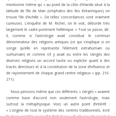
mentionne même qu’ « au point de la côte d’Irlande situé à la
latitude de l’île de Man (omphalos des Iles Britanniques) on
trouve l’Ile d’Achille ». De telles concordances sont vraiment
curieuses. L’enquête de M. Richer, on le voit, déborde très
largement le cadre purement hellénique. « Tout se passe, dit-
il, comme si l’astrologie avait constitué le commun
dénominateur des religions antiques (ce qui s’explique si on
songe qu’elle en représente l’élément extrahumain ou
surhumain) et comme s’il y avait eu entre les clergés des
diverses religions un accord tacite ou explicite quant à des
tracés directeurs et à la constitution de la zone d’influence et
de rayonnement de chaque grand centre religieux » (pp. 210-
211).
Nous pensons même que ces différents « clergés » avaient
comme base d’accord non seulement l’astrologie, mais
surtout la métaphysique. Voici un autre point d’intérêt :
« L’origine de tout le système des centres traditionnels, écrit