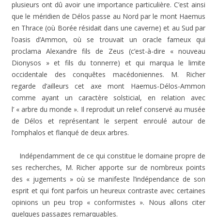
plusieurs ont dû avoir une importance particulière. C’est ainsi
que le méridien de Délos passe au Nord par le mont Haemus
en Thrace (où Borée résidait dans une caverne) et au Sud par
l’oasis d’Ammon, où se trouvait un oracle fameux qui
proclama Alexandre fils de Zeus (c’est-à-dire « nouveau
Dionysos » et fils du tonnerre) et qui marqua le limite
occidentale des conquêtes macédoniennes. M. Richer
regarde d’ailleurs cet axe mont Haemus-Délos-Ammon
comme ayant un caractère solsticial, en relation avec
l’ « arbre du monde ». Il reproduit un relief conservé au musée
de Délos et représentant le serpent enroulé autour de
l’omphalos et flanqué de deux arbres.
Indépendamment de ce qui constitue le domaine propre de
ses recherches, M. Richer apporte sur de nombreux points
des « jugements » où se manifeste l’indépendance de son
esprit et qui font parfois un heureux contraste avec certaines
opinions un peu trop « conformistes ». Nous allons citer
quelques passages remarquables.