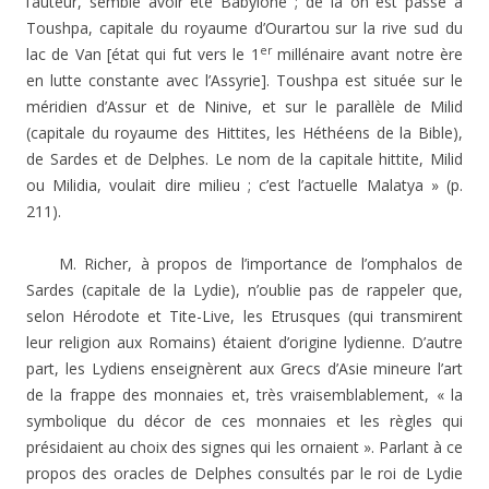
l’auteur, semble avoir été Babylone ; de là on est passé à
Toushpa, capitale du royaume d’Ourartou sur la rive sud du
er
lac de Van [état qui fut vers le 1
millénaire avant notre ère
en lutte constante avec l’Assyrie]. Toushpa est située sur le
méridien d’Assur et de Ninive, et sur le parallèle de Milid
(capitale du royaume des Hittites, les Héthéens de la Bible),
de Sardes et de Delphes. Le nom de la capitale hittite, Milid
ou Milidia, voulait dire milieu ; c’est l’actuelle Malatya » (p.
211).
M. Richer, à propos de l’importance de l’omphalos de
Sardes (capitale de la Lydie), n’oublie pas de rappeler que,
selon Hérodote et Tite-Live, les Etrusques (qui transmirent
leur religion aux Romains) étaient d’origine lydienne. D’autre
part, les Lydiens enseignèrent aux Grecs d’Asie mineure l’art
de la frappe des monnaies et, très vraisemblablement, « la
symbolique du décor de ces monnaies et les règles qui
présidaient au choix des signes qui les ornaient ». Parlant à ce
propos des oracles de Delphes consultés par le roi de Lydie