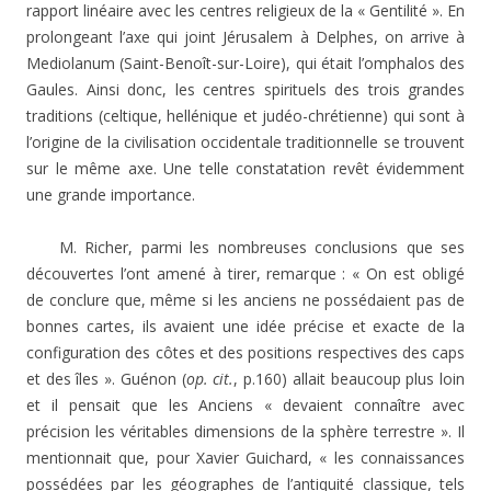
rapport linéaire avec les centres religieux de la « Gentilité ». En
prolongeant l’axe qui joint Jérusalem à Delphes, on arrive à
Mediolanum (Saint-Benoît-sur-Loire), qui était l’omphalos des
Gaules. Ainsi donc, les centres spirituels des trois grandes
traditions (celtique, hellénique et judéo-chrétienne) qui sont à
l’origine de la civilisation occidentale traditionnelle se trouvent
sur le même axe. Une telle constatation revêt évidemment
une grande importance.
M. Richer, parmi les nombreuses conclusions que ses
découvertes l’ont amené à tirer, remarque : « On est obligé
de conclure que, même si les anciens ne possédaient pas de
bonnes cartes, ils avaient une idée précise et exacte de la
configuration des côtes et des positions respectives des caps
et des îles ». Guénon (
op. cit.
, p.160) allait beaucoup plus loin
et il pensait que les Anciens « devaient connaître avec
précision les véritables dimensions de la sphère terrestre ». Il
mentionnait que, pour Xavier Guichard, « les connaissances
possédées par les géographes de l’antiquité classique, tels