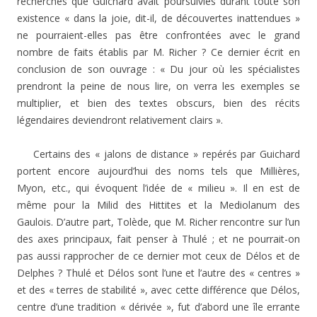
recherches que Guichard avait poursuivies durant toute son
existence « dans la joie, dit-il, de découvertes inattendues »
ne pourraient-elles pas être confrontées avec le grand
nombre de faits établis par M. Richer ? Ce dernier écrit en
conclusion de son ouvrage : « Du jour où les spécialistes
prendront la peine de nous lire, on verra les exemples se
multiplier, et bien des textes obscurs, bien des récits
légendaires deviendront relativement clairs ».
Certains des « jalons de distance » repérés par Guichard
portent encore aujourd’hui des noms tels que Millières,
Myon, etc., qui évoquent l’idée de « milieu ». Il en est de
même pour la Milid des Hittites et la Mediolanum des
Gaulois. D’autre part, Tolède, que M. Richer rencontre sur l’un
des axes principaux, fait penser à Thulé ; et ne pourrait-on
pas aussi rapprocher de ce dernier mot ceux de Délos et de
Delphes ? Thulé et Délos sont l’une et l’autre des « centres »
et des « terres de stabilité », avec cette différence que Délos,
centre d’une tradition « dérivée », fut d’abord une île errante