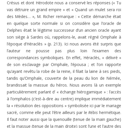
Crésus et dont Hérodote nous a conservé les réponses (« Tu
vas détruire un grand empire » et « Quand un mulet sera roi
des Mèdes… », M. Richer remarque : « Cette démarche était
en quelque sorte normale si on considère que l’oracle de
Delphes était le légitime successeur d’un ancien oracle ayant
son siège à Sardes où, rappelons-le, avait régné Omphale à
l’époque d’Héraclès » (p. 213). Ici nous avons été surpris que
l’auteur ne pousse pas plus loin l’examen des
correspondances symboliques. En effet, Héraclès, « délivré »
de son esclavage par Omphale, l’épousa ; et l’on rapporte
qu’ayant revêtu la robe de la reine, il filait la laine à ses pieds,
tandis qu’Omphale, couverte de la peau du lion de Némée,
brandissait la massue du héros. Nous avons là un exemple
particulièrement parlant d’ « échange hiérogamique » : l’accès
à l’omphalos (c’est-à-dire au centre) implique immédiatement
la « résolution des oppositions » symbolisée ici par le mariage
sacré, comme elle peut l’être ailleurs par le
Rébis
hermétique.
Il faut noter aussi que la quenouille (tenue de la main gauche)
et la massue (tenue de la main droite) sont l’une et l’autre des