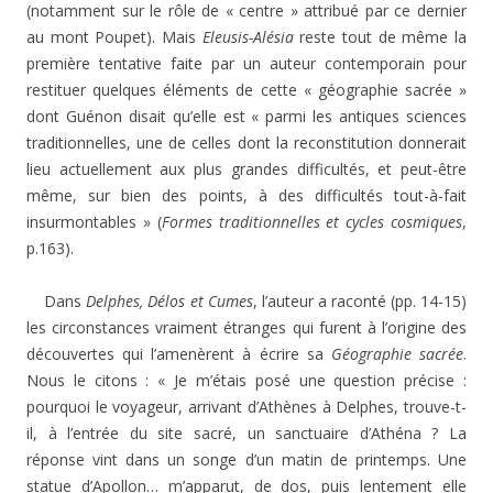
(notamment sur le rôle de « centre » attribué par ce dernier
au mont Poupet). Mais
Eleusis-Alésia
reste tout de même la
première tentative faite par un auteur contemporain pour
restituer quelques éléments de cette « géographie sacrée »
dont Guénon disait qu’elle est « parmi les antiques sciences
traditionnelles, une de celles dont la reconstitution donnerait
lieu actuellement aux plus grandes difficultés, et peut-être
même, sur bien des points, à des difficultés tout-à-fait
insurmontables » (
Formes traditionnelles et cycles cosmiques
,
p.163).
Dans
Delphes, Délos et Cumes
, l’auteur a raconté (pp. 14-15)
les circonstances vraiment étranges qui furent à l’origine des
découvertes qui l’amenèrent à écrire sa
Géographie sacrée
.
Nous le citons : « Je m’étais posé une question précise :
pourquoi le voyageur, arrivant d’Athènes à Delphes, trouve-t-
il, à l’entrée du site sacré, un sanctuaire d’Athéna ? La
réponse vint dans un songe d’un matin de printemps. Une
statue d’Apollon… m’apparut, de dos, puis lentement elle