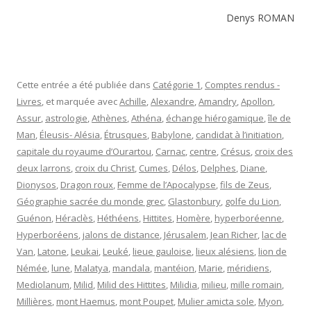
Denys ROMAN
Cette entrée a été publiée dans
Catégorie 1
,
Comptes rendus -
Livres
, et marquée avec
Achille
,
Alexandre
,
Amandry
,
Apollon
,
Assur
,
astrologie
,
Athènes
,
Athéna
,
échange hiérogamique
,
île de
Man
,
Éleusis- Alésia
,
Étrusques
,
Babylone
,
candidat à l’initiation
,
capitale du royaume d’Ourartou
,
Carnac
,
centre
,
Crésus
,
croix des
deux larrons
,
croix du Christ
,
Cumes
,
Délos
,
Delphes
,
Diane
,
Dionysos
,
Dragon roux
,
Femme de l’Apocalypse
,
fils de Zeus
,
Géographie sacrée du monde grec
,
Glastonbury
,
golfe du Lion
,
Guénon
,
Héraclès
,
Héthéens
,
Hittites
,
Homère
,
hyperboréenne
,
Hyperboréens
,
jalons de distance
,
Jérusalem
,
Jean Richer
,
lac de
Van
,
Latone
,
Leukai
,
Leuké
,
lieue gauloise
,
lieux alésiens
,
lion de
Némée
,
lune
,
Malatya
,
mandala
,
mantéion
,
Marie
,
méridiens
,
Mediolanum
,
Milid
,
Milid des Hittites
,
Milidia
,
milieu
,
mille romain
,
Millières
,
mont Haemus
,
mont Poupet
,
Mulier amicta sole
,
Myon
,