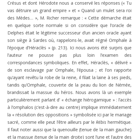
Crésus et dont Hérodote nous a conservé les réponses (« Tu
vas détruire un grand empire » et « Quand un mulet sera roi
des Mèdes… », M. Richer remarque : « Cette démarche était
en quelque sorte normale si on considère que l’oracle de
Delphes était le légitime successeur d’un ancien oracle ayant
son siège à Sardes où, rappelons-le, avait régné Omphale à
l’époque d’Héraclès » (p. 213). Ici nous avons été surpris que
l’auteur ne pousse pas plus loin l’examen des
correspondances symboliques. En effet, Héraclès, « délivré »
de son esclavage par Omphale, l’épousa ; et l’on rapporte
qu’ayant revêtu la robe de la reine, il filait la laine à ses pieds,
tandis qu’Omphale, couverte de la peau du lion de Némée,
brandissait la massue du héros. Nous avons là un exemple
particulièrement parlant d’ « échange hiérogamique » : l’accès
à l’omphalos (c’est-à-dire au centre) implique immédiatement
la « résolution des oppositions » symbolisée ici par le mariage
sacré, comme elle peut l’être ailleurs par le
Rébis
hermétique.
Il faut noter aussi que la quenouille (tenue de la main gauche)
et la massue (tenue de la main droite) sont l’une et l’autre des