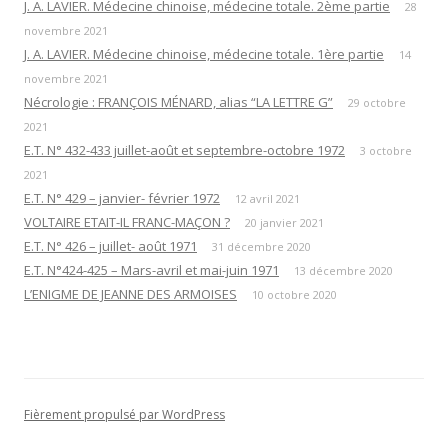
J. A. LAVIER. Médecine chinoise, médecine totale. 2ème partie
28
novembre 2021
J. A. LAVIER. Médecine chinoise, médecine totale. 1ère partie
14
novembre 2021
Nécrologie : FRANÇOIS MÉNARD, alias “LA LETTRE G”
29 octobre
2021
E.T. N° 432-433 juillet-août et septembre-octobre 1972
3 octobre
2021
E.T. N° 429 – janvier- février 1972
12 avril 2021
VOLTAIRE ETAIT-IL FRANC-MAÇON ?
20 janvier 2021
E.T. N° 426 – juillet- août 1971
31 décembre 2020
E.T. N°424-425 – Mars-avril et mai-juin 1971
13 décembre 2020
L’ENIGME DE JEANNE DES ARMOISES
10 octobre 2020
Fièrement propulsé par WordPress