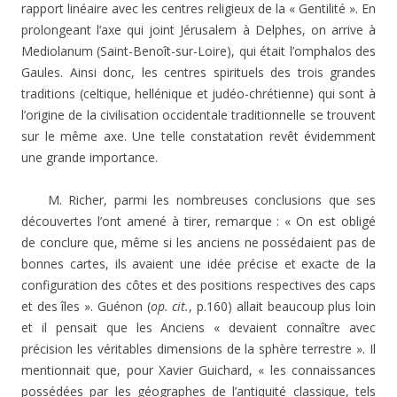
rapport linéaire avec les centres religieux de la « Gentilité ». En
prolongeant l’axe qui joint Jérusalem à Delphes, on arrive à
Mediolanum (Saint-Benoît-sur-Loire), qui était l’omphalos des
Gaules. Ainsi donc, les centres spirituels des trois grandes
traditions (celtique, hellénique et judéo-chrétienne) qui sont à
l’origine de la civilisation occidentale traditionnelle se trouvent
sur le même axe. Une telle constatation revêt évidemment
une grande importance.
M. Richer, parmi les nombreuses conclusions que ses
découvertes l’ont amené à tirer, remarque : « On est obligé
de conclure que, même si les anciens ne possédaient pas de
bonnes cartes, ils avaient une idée précise et exacte de la
configuration des côtes et des positions respectives des caps
et des îles ». Guénon (
op. cit.
, p.160) allait beaucoup plus loin
et il pensait que les Anciens « devaient connaître avec
précision les véritables dimensions de la sphère terrestre ». Il
mentionnait que, pour Xavier Guichard, « les connaissances
possédées par les géographes de l’antiquité classique, tels