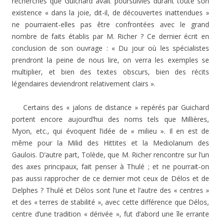
recherches que Guichard avait poursuivies durant toute son
existence « dans la joie, dit-il, de découvertes inattendues »
ne pourraient-elles pas être confrontées avec le grand
nombre de faits établis par M. Richer ? Ce dernier écrit en
conclusion de son ouvrage : « Du jour où les spécialistes
prendront la peine de nous lire, on verra les exemples se
multiplier, et bien des textes obscurs, bien des récits
légendaires deviendront relativement clairs ».
Certains des « jalons de distance » repérés par Guichard
portent encore aujourd’hui des noms tels que Millières,
Myon, etc., qui évoquent l’idée de « milieu ». Il en est de
même pour la Milid des Hittites et la Mediolanum des
Gaulois. D’autre part, Tolède, que M. Richer rencontre sur l’un
des axes principaux, fait penser à Thulé ; et ne pourrait-on
pas aussi rapprocher de ce dernier mot ceux de Délos et de
Delphes ? Thulé et Délos sont l’une et l’autre des « centres »
et des « terres de stabilité », avec cette différence que Délos,
centre d’une tradition « dérivée », fut d’abord une île errante