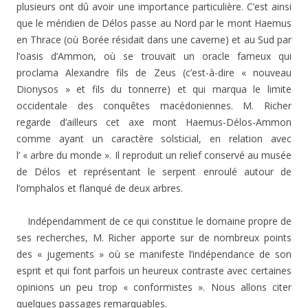
plusieurs ont dû avoir une importance particulière. C’est ainsi
que le méridien de Délos passe au Nord par le mont Haemus
en Thrace (où Borée résidait dans une caverne) et au Sud par
l’oasis d’Ammon, où se trouvait un oracle fameux qui
proclama Alexandre fils de Zeus (c’est-à-dire « nouveau
Dionysos » et fils du tonnerre) et qui marqua le limite
occidentale des conquêtes macédoniennes. M. Richer
regarde d’ailleurs cet axe mont Haemus-Délos-Ammon
comme ayant un caractère solsticial, en relation avec
l’ « arbre du monde ». Il reproduit un relief conservé au musée
de Délos et représentant le serpent enroulé autour de
l’omphalos et flanqué de deux arbres.
Indépendamment de ce qui constitue le domaine propre de
ses recherches, M. Richer apporte sur de nombreux points
des « jugements » où se manifeste l’indépendance de son
esprit et qui font parfois un heureux contraste avec certaines
opinions un peu trop « conformistes ». Nous allons citer
quelques passages remarquables.