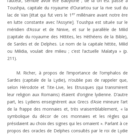
l’auteur, semble avoir été Babylone ; de là on est passé à
Toushpa, capitale du royaume d’Ourartou sur la rive sud du
er
lac de Van [état qui fut vers le 1
millénaire avant notre ère
en lutte constante avec l’Assyrie]. Toushpa est située sur le
méridien d’Assur et de Ninive, et sur le parallèle de Milid
(capitale du royaume des Hittites, les Héthéens de la Bible),
de Sardes et de Delphes. Le nom de la capitale hittite, Milid
ou Milidia, voulait dire milieu ; c’est l’actuelle Malatya » (p.
211).
M. Richer, à propos de l’importance de l’omphalos de
Sardes (capitale de la Lydie), n’oublie pas de rappeler que,
selon Hérodote et Tite-Live, les Etrusques (qui transmirent
leur religion aux Romains) étaient d’origine lydienne. D’autre
part, les Lydiens enseignèrent aux Grecs d’Asie mineure l’art
de la frappe des monnaies et, très vraisemblablement, « la
symbolique du décor de ces monnaies et les règles qui
présidaient au choix des signes qui les ornaient ». Parlant à ce
propos des oracles de Delphes consultés par le roi de Lydie