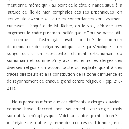
mentionne même qu’ « au point de la côte d’Irlande situé à la
latitude de l’île de Man (omphalos des Iles Britanniques) on
trouve l’Ile d’Achille ». De telles concordances sont vraiment
curieuses. L’enquête de M. Richer, on le voit, déborde très
largement le cadre purement hellénique. « Tout se passe, dit-
il, comme si l’astrologie avait constitué le commun
dénominateur des religions antiques (ce qui s’explique si on
songe qu’elle en représente l’élément extrahumain ou
surhumain) et comme s’il y avait eu entre les clergés des
diverses religions un accord tacite ou explicite quant à des
tracés directeurs et à la constitution de la zone d’influence et
de rayonnement de chaque grand centre religieux » (pp. 210-
211).
Nous pensons même que ces différents « clergés » avaient
comme base d’accord non seulement l’astrologie, mais
surtout la métaphysique. Voici un autre point d’intérêt :
« L’origine de tout le système des centres traditionnels, écrit