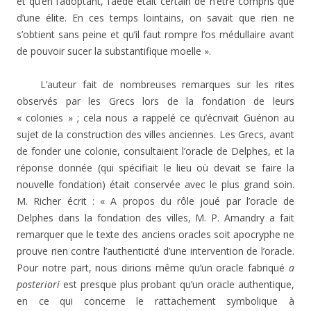
et qu’en l’adoptant, l’aède était certain de n’être compris que
d’une élite. En ces temps lointains, on savait que rien ne
s’obtient sans peine et qu’il faut rompre l’os médullaire avant
de pouvoir sucer la substantifique moelle ».
L’auteur fait de nombreuses remarques sur les rites
observés par les Grecs lors de la fondation de leurs
« colonies » ; cela nous a rappelé ce qu’écrivait Guénon au
sujet de la construction des villes anciennes. Les Grecs, avant
de fonder une colonie, consultaient l’oracle de Delphes, et la
réponse donnée (qui spécifiait le lieu où devait se faire la
nouvelle fondation) était conservée avec le plus grand soin.
M. Richer écrit : « A propos du rôle joué par l’oracle de
Delphes dans la fondation des villes, M. P. Amandry a fait
remarquer que le texte des anciens oracles soit apocryphe ne
prouve rien contre l’authenticité d’une intervention de l’oracle.
Pour notre part, nous dirions même qu’un oracle fabriqué
a
posteriori
est presque plus probant qu’un oracle authentique,
en ce qui concerne le rattachement symbolique à