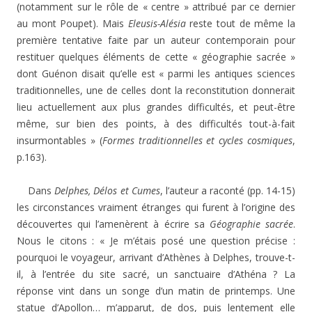
(notamment sur le rôle de « centre » attribué par ce dernier
au mont Poupet). Mais
Eleusis-Alésia
reste tout de même la
première tentative faite par un auteur contemporain pour
restituer quelques éléments de cette « géographie sacrée »
dont Guénon disait qu’elle est « parmi les antiques sciences
traditionnelles, une de celles dont la reconstitution donnerait
lieu actuellement aux plus grandes difficultés, et peut-être
même, sur bien des points, à des difficultés tout-à-fait
insurmontables » (
Formes traditionnelles et cycles cosmiques
,
p.163).
Dans
Delphes, Délos et Cumes
, l’auteur a raconté (pp. 14-15)
les circonstances vraiment étranges qui furent à l’origine des
découvertes qui l’amenèrent à écrire sa
Géographie sacrée
.
Nous le citons : « Je m’étais posé une question précise :
pourquoi le voyageur, arrivant d’Athènes à Delphes, trouve-t-
il, à l’entrée du site sacré, un sanctuaire d’Athéna ? La
réponse vint dans un songe d’un matin de printemps. Une
statue d’Apollon… m’apparut, de dos, puis lentement elle