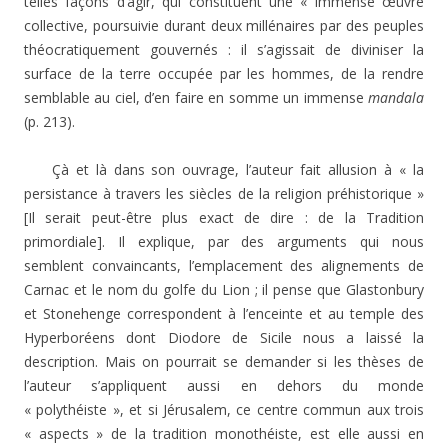
telles façons d’agir, qui constituent une « immense œuvre
collective, poursuivie durant deux millénaires par des peuples
théocratiquement gouvernés : il s’agissait de diviniser la
surface de la terre occupée par les hommes, de la rendre
semblable au ciel, d’en faire en somme un immense
mandala
(p. 213).
Çà et là dans son ouvrage, l’auteur fait allusion à « la
persistance à travers les siècles de la religion préhistorique »
[Il serait peut-être plus exact de dire : de la Tradition
primordiale]. Il explique, par des arguments qui nous
semblent convaincants, l’emplacement des alignements de
Carnac et le nom du golfe du Lion ; il pense que Glastonbury
et Stonehenge correspondent à l’enceinte et au temple des
Hyperboréens dont Diodore de Sicile nous a laissé la
description. Mais on pourrait se demander si les thèses de
l’auteur s’appliquent aussi en dehors du monde
« polythéiste », et si Jérusalem, ce centre commun aux trois
« aspects » de la tradition monothéiste, est elle aussi en