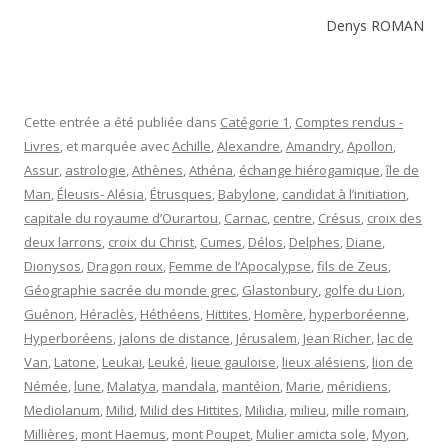
Denys ROMAN
Cette entrée a été publiée dans
Catégorie 1
,
Comptes rendus -
Livres
, et marquée avec
Achille
,
Alexandre
,
Amandry
,
Apollon
,
Assur
,
astrologie
,
Athènes
,
Athéna
,
échange hiérogamique
,
île de
Man
,
Éleusis- Alésia
,
Étrusques
,
Babylone
,
candidat à l’initiation
,
capitale du royaume d’Ourartou
,
Carnac
,
centre
,
Crésus
,
croix des
deux larrons
,
croix du Christ
,
Cumes
,
Délos
,
Delphes
,
Diane
,
Dionysos
,
Dragon roux
,
Femme de l’Apocalypse
,
fils de Zeus
,
Géographie sacrée du monde grec
,
Glastonbury
,
golfe du Lion
,
Guénon
,
Héraclès
,
Héthéens
,
Hittites
,
Homère
,
hyperboréenne
,
Hyperboréens
,
jalons de distance
,
Jérusalem
,
Jean Richer
,
lac de
Van
,
Latone
,
Leukai
,
Leuké
,
lieue gauloise
,
lieux alésiens
,
lion de
Némée
,
lune
,
Malatya
,
mandala
,
mantéion
,
Marie
,
méridiens
,
Mediolanum
,
Milid
,
Milid des Hittites
,
Milidia
,
milieu
,
mille romain
,
Millières
,
mont Haemus
,
mont Poupet
,
Mulier amicta sole
,
Myon
,