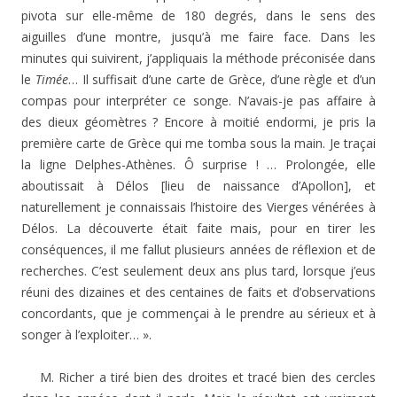
pivota sur elle-même de 180 degrés, dans le sens des
aiguilles d’une montre, jusqu’à me faire face. Dans les
minutes qui suivirent, j’appliquais la méthode préconisée dans
le
Timée
… Il suffisait d’une carte de Grèce, d’une règle et d’un
compas pour interpréter ce songe. N’avais-je pas affaire à
des dieux géomètres ? Encore à moitié endormi, je pris la
première carte de Grèce qui me tomba sous la main. Je traçai
la ligne Delphes-Athènes. Ô surprise ! … Prolongée, elle
aboutissait à Délos [lieu de naissance d’Apollon], et
naturellement je connaissais l’histoire des Vierges vénérées à
Délos. La découverte était faite mais, pour en tirer les
conséquences, il me fallut plusieurs années de réflexion et de
recherches. C’est seulement deux ans plus tard, lorsque j’eus
réuni des dizaines et des centaines de faits et d’observations
concordants, que je commençai à le prendre au sérieux et à
songer à l’exploiter… ».
M. Richer a tiré bien des droites et tracé bien des cercles