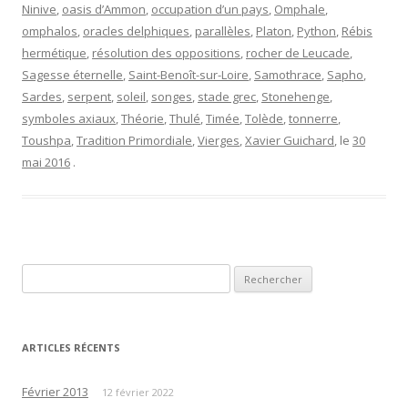
Ninive
,
oasis d’Ammon
,
occupation d’un pays
,
Omphale
,
omphalos
,
oracles delphiques
,
parallèles
,
Platon
,
Python
,
Rébis
hermétique
,
résolution des oppositions
,
rocher de Leucade
,
Sagesse éternelle
,
Saint-Benoît-sur-Loire
,
Samothrace
,
Sapho
,
Sardes
,
serpent
,
soleil
,
songes
,
stade grec
,
Stonehenge
,
symboles axiaux
,
Théorie
,
Thulé
,
Timée
,
Tolède
,
tonnerre
,
Toushpa
,
Tradition Primordiale
,
Vierges
,
Xavier Guichard
, le
30
mai 2016
.
Rechercher :
ARTICLES RÉCENTS
Février 2013
12 février 2022