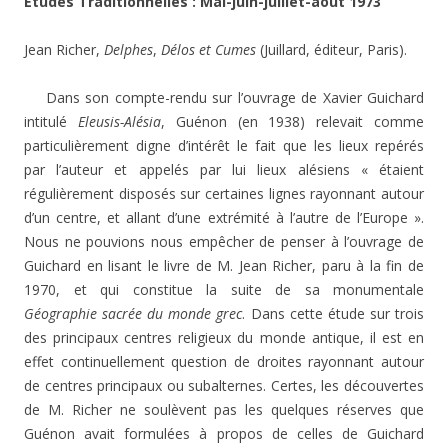
Études Traditionnelles : Mai-juin-juillet-août 1973
Jean Richer,
Delphes
,
Délos et Cumes
(Juillard, éditeur, Paris).
Dans son compte-rendu sur l’ouvrage de Xavier Guichard
intitulé
Eleusis-Alésia
, Guénon (en 1938) relevait comme
particulièrement digne d’intérêt le fait que les lieux repérés
par l’auteur et appelés par lui lieux alésiens « étaient
régulièrement disposés sur certaines lignes rayonnant autour
d’un centre, et allant d’une extrémité à l’autre de l’Europe ».
Nous ne pouvions nous empêcher de penser à l’ouvrage de
Guichard en lisant le livre de M. Jean Richer, paru à la fin de
1970, et qui constitue la suite de sa monumentale
Géographie sacrée du monde grec
. Dans cette étude sur trois
des principaux centres religieux du monde antique, il est en
effet continuellement question de droites rayonnant autour
de centres principaux ou subalternes. Certes, les découvertes
de M. Richer ne soulèvent pas les quelques réserves que
Guénon avait formulées à propos de celles de Guichard