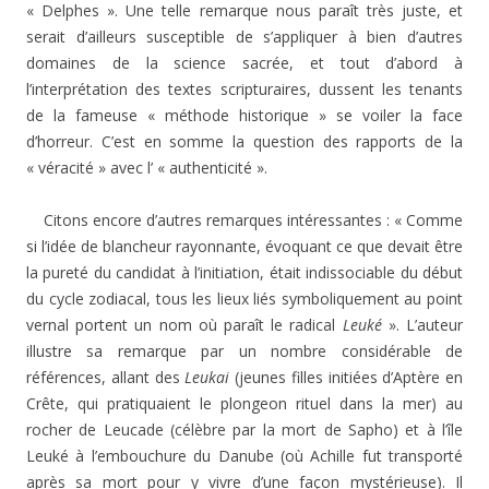
« Delphes ». Une telle remarque nous paraît très juste, et
serait d’ailleurs susceptible de s’appliquer à bien d’autres
domaines de la science sacrée, et tout d’abord à
l’interprétation des textes scripturaires, dussent les tenants
de la fameuse « méthode historique » se voiler la face
d’horreur. C’est en somme la question des rapports de la
« véracité » avec l’ « authenticité ».
Citons encore d’autres remarques intéressantes : « Comme
si l’idée de blancheur rayonnante, évoquant ce que devait être
la pureté du candidat à l’initiation, était indissociable du début
du cycle zodiacal, tous les lieux liés symboliquement au point
vernal portent un nom où paraît le radical
Leuké
». L’auteur
illustre sa remarque par un nombre considérable de
références, allant des
Leukai
(jeunes filles initiées d’Aptère en
Crête, qui pratiquaient le plongeon rituel dans la mer) au
rocher de Leucade (célèbre par la mort de Sapho) et à l’île
Leuké à l’embouchure du Danube (où Achille fut transporté
après sa mort pour y vivre d’une façon mystérieuse). Il