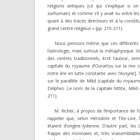
religions antiques (ce qui s’explique si 
surhumain) et comme s’il y avait eu entre les 
quant à des tracés directeurs et à la consti
grand centre religieux » (pp. 210-211).
Nous pensons même que ces différents « 
l’astrologie, mais surtout la métaphysique. Vo
des centres traditionnels, écrit l’auteur, 
capitale du royaume d’Ourartou sur la rive s
notre ère en lutte constante avec l’Assyrie].
sur le parallèle de Milid (capitale du royaum
Delphes. Le nom de la capitale hittite, Milid ou
211).
M. Richer, à propos de l’importance de l’om
rappeler que, selon Hérodote et Tite-Live, 
étaient d’origine lydienne. D’autre part, les
frappe des monnaies et, très vraisemblabl