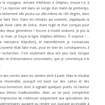
1966
ÉGYPTIENNES DÉVOILÉES
 le voyageur, arrivant d’Athènes à Delphes, trouve-t-il, à
E.T. N° 411 JANVIER-FÉVRIER 1969
a ? La réponse vint dans un songe d’un matin de printemps.
E. T. N 297, JANV.-FÉV. 1952
E.T. N° 395 MAI-JUIN 1966
ANDRÉ BILLY. STANISLAS DE
s lentement elle pivota sur elle-même de 180 degrés, dans
E.T. N° 409-410 SEPT. ET NOV.-
GUAITA
E. T. Nº 296, DÉC. 1951
 faire face. Dans les minutes qui suivirent, j’appliquais la
E.T. N° 394 MARS AVRIL 1966
DÉC.1968
isait d’une carte de Grèce, d’une règle et d’un compas pour
MAGISTER. MANUAL DEL
E. T. Nº 292, JUIN 1951
à des dieux géomètres ? Encore à moitié endormi, je pris la
E.T. N° 406-407-408. MARS À
APRENDIZ.
 main. Je traçai la ligne Delphes-Athènes. Ô surprise ! …
AOÛT 1968
E. T. Nº 291, AVRIL-MAI 1951
de naissance d’Apollon], et naturellement je connaissais
MAGISTER. MANUAL DEL
E. T. Nº 290, MARS 1951
couverte était faite mais, pour en tirer les conséquences, il
COMPAÑERO.
e recherches. C’est seulement deux ans plus tard, lorsque
MAGISTER. MANUAL DEL
faits et d’observations concordants, que je commençai à le
MAESTRO.
.
MAGISTER. MANUAL DEL
n des cercles dans les années dont il parle. Mais le résultat
MAESTRO SECRETO.
pas résumable, puisqu’il est basé sur des cartes et des
us bornerons donc à signaler quelques points où l’auteur
JEAN-PAUL GARNIER. BARRAS, ROI
 aux thèses traditionnelles. Mais on ne peut s’empêcher
DU DIRECTOIRE.
l’impression de s’adresser uniquement aux spécialistes des
pplémentaires auraient pu rendre son ouvrage accessible à