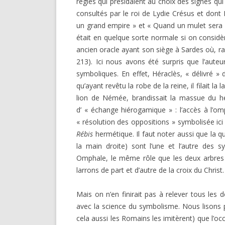
règles qui présidaient au choix des signes qu
consultés par le roi de Lydie Crésus et dont
un grand empire » et « Quand un mulet sera
était en quelque sorte normale si on considèr
ancien oracle ayant son siège à Sardes où, ra
213). Ici nous avons été surpris que l’aut
symboliques. En effet, Héraclès, « délivré »
qu’ayant revêtu la robe de la reine, il filait l
lion de Némée, brandissait la massue du h
d’ « échange hiérogamique » : l’accès à l’om
« résolution des oppositions » symbolisée ici 
Rébis
hermétique. Il faut noter aussi que la q
la main droite) sont l’une et l’autre des s
Omphale, le même rôle que les deux arbres q
larrons de part et d’autre de la croix du Christ.
Mais on n’en finirait pas à relever tous les dé
avec la science du symbolisme. Nous lisons 
cela aussi les Romains les imitèrent) que l’oc