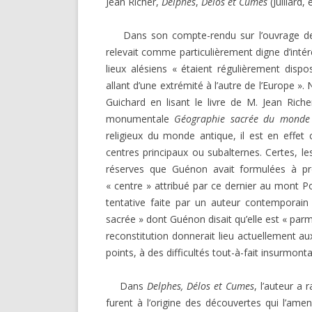
Jean Richer,
Delphes
,
Délos et Cumes
(Juillard, 
DARKNESS VISIBLE PARTIE 1
RENÉ GUÉNON LI
COMPTE RENDU E.T. N° 500
Dans son compte-rendu sur l’ouvrage de X
MULTITUDE ( I 
relevait comme particulièrement digne d’intérêt
MISES EN GARD
LE RITUEL EN MAÇONNERIE
lieux alésiens « étaient régulièrement dispo
allant d’une extrémité à l’autre de l’Europe 
SUR UN ARTICLE
L’ARCHE VIVANTE DES SYMBOLES
Guichard en lisant le livre de M. Jean Riche
monumentale
Géographie sacrée du monde
religieux du monde antique, il est en effet
centres principaux ou subalternes. Certes, l
réserves que Guénon avait formulées à pr
« centre » attribué par ce dernier au mont 
tentative faite par un auteur contemporain
sacrée » dont Guénon disait qu’elle est « parmi
reconstitution donnerait lieu actuellement au
points, à des difficultés tout-à-fait insurmonta
Dans
Delphes, Délos et Cumes
, l’auteur a
furent à l’origine des découvertes qui l’ame