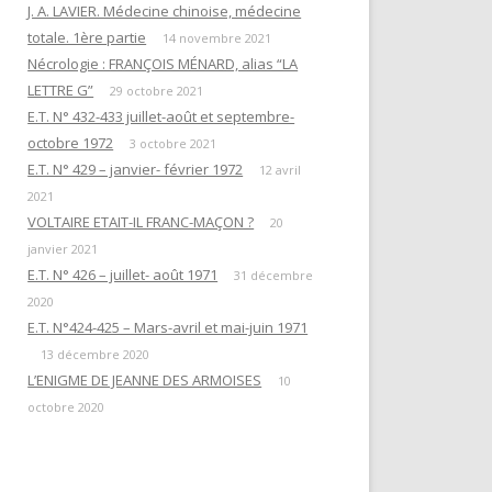
EN ATTENDANT L’HEURE DE LA
J. A. LAVIER. Médecine chinoise, médecine
« QUESTIONS DE RITUELS »
PUISSANCE DES TÉNÈBRES
totale. 1ère partie
SUIVANT L’ŒUVRE DE R. GUÉNON
14 novembre 2021
Nécrologie : FRANÇOIS MÉNARD, alias “LA
ET SES LETTRES À M. MAUGY / D.
LES DOUZE TRAVAUX D’HERCULE
LETTRE G”
ROMAN.
29 octobre 2021
E.T. N° 432-433 juillet-août et septembre-
NOTE 4« RENÉ GUÉNON ET LA
octobre 1972
3 octobre 2021
LETTRE G »
E.T. N° 429 – janvier- février 1972
12 avril
2021
NOTE 3 : « DU TEMPLE À LA
VOLTAIRE ETAIT-IL FRANC-MAÇON ?
20
MAÇONNERIE PAR L’HERMÉTISME
janvier 2021
CHRÉTIEN »
E.T. N° 426 – juillet- août 1971
31 décembre
2020
NOTE 1 : “PYTHAGORISME ET
E.T. N°424-425 – Mars-avril et mai-juin 1971
MAÇONNERIE”
13 décembre 2020
AVERTISSEMENT
L’ENIGME DE JEANNE DES ARMOISES
10
octobre 2020