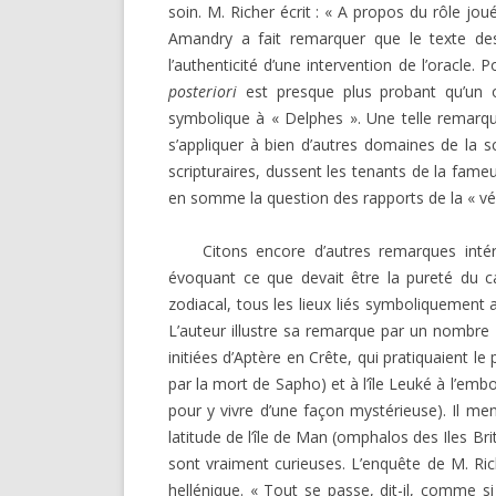
soin. M. Richer écrit : « A propos du rôle jou
Amandry a fait remarquer que le texte des
l’authenticité d’une intervention de l’oracle
posteriori
est presque plus probant qu’un o
symbolique à « Delphes ». Une telle remarque 
s’appliquer à bien d’autres domaines de la sc
scripturaires, dussent les tenants de la fameu
en somme la question des rapports de la « vérac
Citons encore d’autres remarques intére
évoquant ce que devait être la pureté du cand
zodiacal, tous les lieux liés symboliquement 
L’auteur illustre sa remarque par un nombre 
initiées d’Aptère en Crête, qui pratiquaient l
par la mort de Sapho) et à l’île Leuké à l’em
pour y vivre d’une façon mystérieuse). Il men
latitude de l’île de Man (omphalos des Iles Bri
sont vraiment curieuses. L’enquête de M. Ric
hellénique. « Tout se passe, dit-il, comme s