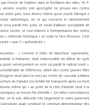
é par l’oracle de Delphes dans la fondation des villes, M. P.
 anciens oracles soit apocryphe ne prouve rien contre
. Pour notre part, nous dirions même qu’un oracle fabriqué
a
racle authentique, en ce qui concerne le rattachement
nous paraît très juste, et serait d’ailleurs susceptible de
ience sacrée, et tout d’abord à l’interprétation des textes
se « méthode historique » se voiler la face d’horreur. C’est
ité » avec l’ « authenticité ».
ssantes : « Comme si l’idée de blancheur rayonnante,
idat à l’initiation, était indissociable du début du cycle
au point vernal portent un nom où paraît le radical
Leuké
».
considérable de références, allant des
Leukai
(jeunes filles
e plongeon rituel dans la mer) au rocher de Leucade (célèbre
bouchure du Danube (où Achille fut transporté après sa mort
tionne même qu’ « au point de la côte d’Irlande situé à la
tanniques) on trouve l’Ile d’Achille ». De telles concordances
her, on le voit, déborde très largement le cadre purement
i l’astrologie avait constitué le commun dénominateur des