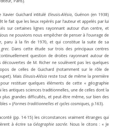
éditeur, Paris).
E.T. N° 421-422 SEPT-OCT-NOV-
FAYARD, PARIS.
DEC 1970 2ÈME PARTIE
VRÉ À LA
avier Guichard intitulé
Eleusis-Alésia
, Guénon (en 1938)
SAKUTEI-KI, OU LE LIVRE SECRET
) : TÉMOIGNAGE ET
E.T. N° 421-422 SEPT- OCT-NOV-
 le fait que les lieux repérés par l’auteur et appelés par lui
DES JARDINS JAPONAIS
E
DEC 1970 1ÈRE PARTIE
sés sur certaines lignes rayonnant autour d’un centre, et
». Nous ne pouvions nous empêcher de penser à l’ouvrage de
JACQUES PAUL, HISTOIRE
 DE VLT
E.T. N° 418 MARS-AVRIL 1970
r, paru à la fin de 1970, et qui constitue la suite de sa
INTELLECTUELLE DE L’OCCIDENT
 grec
. Dans cette étude sur trois des principaux centres
MÉDIÉVAL
E.T. ANNEES 1968-1969
E.T. N° 416 NOVEMBRE –
 continuellement question de droites rayonnant autour de
DÉCEMBRE 1969- 2ÈME PARTIE
JEAN RICHER, DELPHES, DÉLOS ET
E.T. ANNEES 1966 – 1967
E.T. N° 404. NOVEMBRE-
es découvertes de M. Richer ne soulèvent pas les quelques
CUMES
E.T. N° 416 NOVEMBRE –
DÉCEMBRE 1967
opos de celles de Guichard (notamment sur le rôle de
E.T. ANNEES 1951 À 1953
E.T. N° 305, JANVIER FÉVRIER 1953
DÉCEMBRE 1969- 1ÈRE PARTIE
Poupet). Mais
Eleusis-Alésia
reste tout de même la première
LAMBSPRINCK, LA PIERRE
E.T. N°402-403 07-08 ET 09-10
 pour restituer quelques éléments de cette « géographie
E.T. N°304, DÉCEMBRE 1952
PHILOSOPHALE
E.T. N° 415 SEPTEMBRE-OCTOBRE
1967
 les antiques sciences traditionnelles, une de celles dont la
1969
x plus grandes difficultés, et peut-être même, sur bien des
E.T. N° 303, OCTOBRE-NOVEMBRE
VERNANT ET VIDAL-NAQUET.
E.T. N° 400. MARS-AVRIL 1967
bles » (
Formes traditionnelles et cycles cosmiques
1952
, p.163).
MYTHE ET TRAGÉDIE EN GRÈCE
E.T. N° 414 JUILLET-AOÛT 1969
E.T. N° 399. JANVIER-FÉVRIER 1967
ANCIENNE
E.T. N° 299, AVRIL-MAI 1952
 raconté (pp. 14-15) les circonstances vraiment étranges qui
E.T. N° 412-413 MARS-AVRIL ET
E.T. N°396-397 : 07-08 ET 09-10
PERNÉTY. LES FABLES
nèrent à écrire sa
Géographie sacrée
. Nous le citons : « Je
MAI-JUIN 1969
E.T. N° 298, MARS 1952