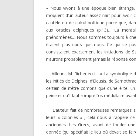
« Nous vivons à une époque bien étrange, 
moquent d’un auteur assez naïf pour avoir cr
cautèle ou de calcul politique parce que, da
aux oracles delphiques (p.13)… La menta
phénomènes… Nous sommes toujours à cherche
étaient plus naïfs que nous. Ce qui se p
consistaient exactement les initiations de 
n’aurons probablement jamais la réponse com
Ailleurs, M. Richer écrit : « La symbolique d
les initiés de Delphes, d’Eleusis, de Samothrac
certain de n’être compris que d’une élite. En
peine et qu’il faut rompre l’os médullaire avan
L’auteur fait de nombreuses remarques sur 
leurs « colonies » ; cela nous a rappelé ce 
anciennes. Les Grecs, avant de fonder une 
donnée (qui spécifiait le lieu où devait se fa