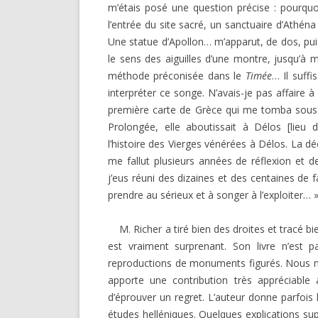
m’étais posé une question précise : pourquoi
l’entrée du site sacré, un sanctuaire d’Athén
Une statue d’Apollon… m’apparut, de dos, pui
le sens des aiguilles d’une montre, jusqu’à me
méthode préconisée dans le
Timée
… Il suff
interpréter ce songe. N’avais-je pas affaire 
première carte de Grèce qui me tomba sous la
Prolongée, elle aboutissait à Délos [lieu 
l’histoire des Vierges vénérées à Délos. La dé
me fallut plusieurs années de réflexion et d
j’eus réuni des dizaines et des centaines de 
prendre au sérieux et à songer à l’exploiter… »
M. Richer a tiré bien des droites et tracé bie
est vraiment surprenant. Son livre n’est 
reproductions de monuments figurés. Nous no
apporte une contribution très appréciable
d’éprouver un regret. L’auteur donne parfois 
études helléniques. Quelques explications su