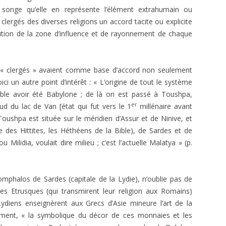
on songe qu’elle en représente l’élément extrahumain ou
clergés des diverses religions un accord tacite ou explicite
tution de la zone d’influence et de rayonnement de chaque
clergés » avaient comme base d’accord non seulement
ici un autre point d’intérêt : « L’origine de tout le système
semble avoir été Babylone ; de là on est passé à Toushpa,
er
ud du lac de Van [état qui fut vers le 1
millénaire avant
 Toushpa est située sur le méridien d’Assur et de Ninive, et
e des Hittites, les Héthéens de la Bible), de Sardes et de
 Milidia, voulait dire milieu ; c’est l’actuelle Malatya » (p.
phalos de Sardes (capitale de la Lydie), n’oublie pas de
les Etrusques (qui transmirent leur religion aux Romains)
 Lydiens enseignèrent aux Grecs d’Asie mineure l’art de la
ement, « la symbolique du décor de ces monnaies et les