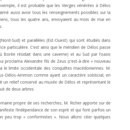
exemple, il est probable que les Vierges vénérées à Délos
 aimé aussi avoir tous les renseignements possibles sur la
niens, tous les quatre ans, envoyaient au mois de mai en
s.
rd-Sud) et parallèles (Est-Ouest) qui sont étudiés dans
nce particulière. C’est ainsi que le méridien de Délos passe
Borée résidait dans une caverne) et au Sud par l’oasis
i proclama Alexandre fils de Zeus (c’est-à-dire « nouveau
ua le limite occidentale des conquêtes macédoniennes. M.
mus-Délos-Ammon comme ayant un caractère solsticial, en
duit un relief conservé au musée de Délos et représentant le
qué de deux arbres.
aine propre de ses recherches, M. Richer apporte sur de
feste l’indépendance de son esprit et qui font parfois un
un peu trop « conformistes ». Nous allons citer quelques