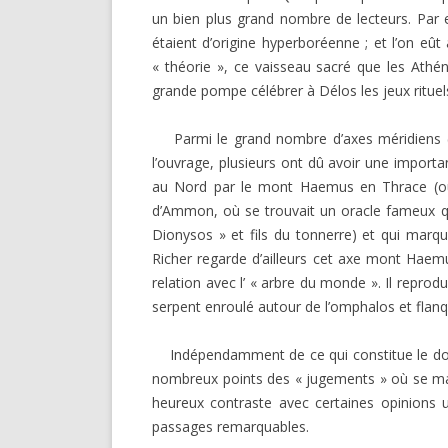
un bien plus grand nombre de lecteurs. Par 
étaient d’origine hyperboréenne ; et l’on eût
« théorie », ce vaisseau sacré que les Athé
grande pompe célébrer à Délos les jeux rituel
Parmi le grand nombre d’axes méridiens (No
l’ouvrage, plusieurs ont dû avoir une importa
au Nord par le mont Haemus en Thrace (où 
d’Ammon, où se trouvait un oracle fameux qu
Dionysos » et fils du tonnerre) et qui marq
Richer regarde d’ailleurs cet axe mont Hae
relation avec l’ « arbre du monde ». Il repro
serpent enroulé autour de l’omphalos et flan
Indépendamment de ce qui constitue le dom
nombreux points des « jugements » où se mani
heureux contraste avec certaines opinions 
passages remarquables.