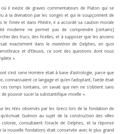
où il existe de graves commentateurs de Platon qui se
u à la divination par les songes et qui le soupçonnent de
ns le
Timée
et dans
Phèdre
, il a accordé sa caution morale
lité moderne ne permet pas de comprendre [certains]
r des trucs, des ficelles, et à supposer que les anciens
assait exactement dans le
mantéion
de Delphes, en quoi
Samothrace et d’Eleusis, ce sont des questions dont nous
plète ».
ont s’est servi Homère était à base d’astrologie, parce que
e, connaissaient ce langage et qu’en l’adoptant, l’aède était
 ces temps lointains, on savait que rien ne s’obtient sans
t de pouvoir sucer la substantifique moelle ».
les rites observés par les Grecs lors de la fondation de
qu’écrivait Guénon au sujet de la construction des villes
colonie, consultaient l’oracle de Delphes, et la réponse
ire la nouvelle fondation) était conservée avec le plus grand