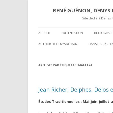
RENÉ GUÉNON, DENYS R
Site dédié à Denys 
ACCUEIL
PRÉSENTATION
BIBLIOGRAPH
TEXTES ET A
AUTOUR DE DENYS ROMAN
DANS LES PAS D
COMPTES RE
OPÉRATIVITÉ ET MAÇONNERIE
SUR UNE « COR
SPÉCULATIVE ( II )
INÉDITE » DE R
COMPTES R
ARCHIVES PAR ÉTIQUETTE :
MALATYA
MARCEL MAUGY 
A L’ATTENTION DE NOS LECTEURS
MYSTIFICATION,
VOLUMES P
HISPANOPHONES
TOURS ET PUIS 
Jean Richer, Delphes, Délos
OPÉRATIVITÉ ET MAÇONNERIE
UNE GROSSIÈRE
SPÉCULATIVE ( I )
RENÉ GUÉNON LI
Études Traditionnelles : Mai-juin-juillet-
DARKNESS VISIBLE PARTIE 2
MULTITUDE ( II )
T-ON ?