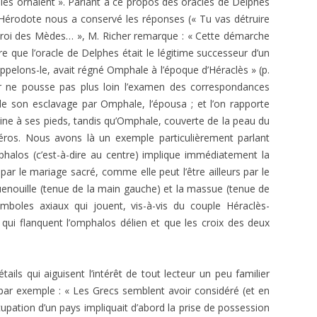
i les ornaient ». Parlant à ce propos des oracles de Delphes
 Hérodote nous a conservé les réponses (« Tu vas détruire
 roi des Mèdes… », M. Richer remarque : « Cette démarche
e que l’oracle de Delphes était le légitime successeur d’un
ppelons-le, avait régné Omphale à l’époque d’Héraclès » (p.
eur ne pousse pas plus loin l’examen des correspondances
 de son esclavage par Omphale, l’épousa ; et l’on rapporte
a laine à ses pieds, tandis qu’Omphale, couverte de la peau du
éros. Nous avons là un exemple particulièrement parlant
phalos (c’est-à-dire au centre) implique immédiatement la
par le mariage sacré, comme elle peut l’être ailleurs par le
uenouille (tenue de la main gauche) et la massue (tenue de
ymboles axiaux qui jouent, vis-à-vis du couple Héraclès-
ui flanquent l’omphalos délien et que les croix des deux
tails qui aiguisent l’intérêt de tout lecteur un peu familier
par exemple : « Les Grecs semblent avoir considéré (et en
cupation d’un pays impliquait d’abord la prise de possession