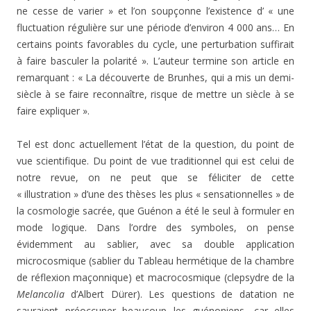
ne cesse de varier » et l’on soupçonne l’existence d’ « une
fluctuation régulière sur une période d’environ 4 000 ans… En
certains points favo­rables du cycle, une perturbation suffirait
à faire bas­culer la polarité ». L’auteur termine son article en
remar­quant : « La découverte de Brunhes, qui a mis un demi-
siècle à se faire reconnaître, risque de mettre un siècle à se
faire expliquer ».
Tel est donc actuellement l’état de la question, du point de
vue scientifique. Du point de vue traditionnel qui est celui de
notre revue, on ne peut que se féliciter de cette
« illustration » d’une des thèses les plus « sensa­tionnelles » de
la cosmologie sacrée, que Guénon a été le seul à formuler en
mode logique. Dans l’ordre des sym­boles, on pense
évidemment au sablier, avec sa double application
microcosmique (sablier du Tableau hermétique de la chambre
de réflexion maçonnique) et macrocos­mique (clepsydre de la
Melancolia
d’Albert Dürer). Les questions de datation ne
sauraient préoccuper beaucoup les guénoniens, car elles