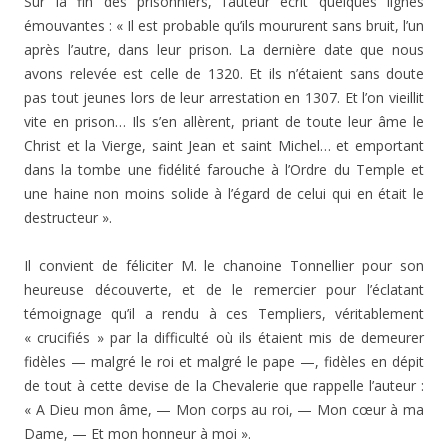
Sur la fin des prisonniers, l’auteur écrit quelques lignes
émouvantes : « Il est probable qu’ils moururent sans bruit, l’un
après l’autre, dans leur prison. La dernière date que nous
avons relevée est celle de 1320. Et ils n’étaient sans doute
pas tout jeunes lors de leur arrestation en 1307. Et l’on vieillit
vite en prison… Ils s’en allèrent, priant de toute leur âme le
Christ et la Vierge, saint Jean et saint Michel… et emportant
dans la tombe une fidélité farouche à l’Ordre du Temple et
une haine non moins solide à l’égard de celui qui en était le
destructeur ».
Il convient de féliciter M. le chanoine Tonnellier pour son
heureuse découverte, et de le remercier pour l’écla­tant
témoignage qu’il a rendu à ces Templiers, véritable­ment
« crucifiés » par la difficulté où ils étaient mis de demeurer
fidèles — malgré le roi et malgré le pape —, fidèles en dépit
de tout à cette devise de la Chevalerie que rappelle l’auteur :
« A Dieu mon âme, — Mon corps au roi, — Mon cœur à ma
Dame, — Et mon honneur à moi ».