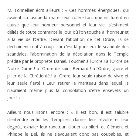
M. Tonnellier écrit ailleurs : « Ces hommes énergiques, qui
avaient su jusque-là mater leur colère tant que ne furent en
cause que leur honneur personnel et leur vie, s’estiment
déliés de toute contrainte le jour où l’on touche à l’honneur et
à la vie de l’Ordre. Devant l’abolition de cet Ordre, ils se
déchaînent tout à coup, car c’est là pour eux le scandale des
scandales, l’abomination de la désolation dans le Temple
prédite par le prophète Daniel. Toucher à l’Ordre ! à l’Ordre de
Notre-Dame ! à l’Ordre de saint Bernard ! à l’Ordre, gloire et
pilier de la Chrétienté ! à l’Ordre, leur seule raison de vivre et
leur seule fierté ! Leur retirer le manteau dans lequel ils
n’auraient même plus la consolation d’être ensevelis un
jour ! »
Ailleurs nous lisons encore : « Il est bon, il est salubre
d’entendre enfin les Templiers clamer leur révolte et leur
dégoût, exhaler leur rancœur, clouer au pilori et Clément et
Philippe le Bel. Ils ne s’avouaient donc pas coupables, et