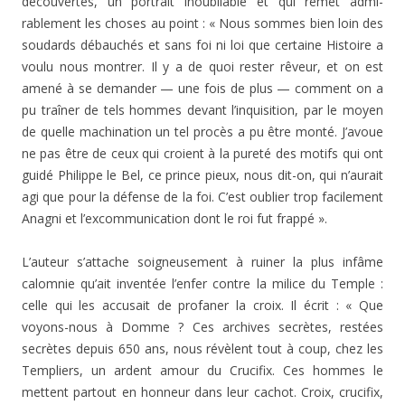
découvertes, un portrait inoubliable et qui remet admi­
rablement les choses au point : « Nous sommes bien loin des
soudards débauchés et sans foi ni loi que certaine Histoire a
voulu nous montrer. Il y a de quoi rester rêveur, et on est
amené à se demander — une fois de plus — comment on a
pu traîner de tels hommes devant l’inquisition, par le moyen
de quelle machination un tel procès a pu être monté. J’avoue
ne pas être de ceux qui croient à la pureté des motifs qui ont
guidé Philippe le Bel, ce prince pieux, nous dit-on, qui n’aurait
agi que pour la défense de la foi. C’est oublier trop facilement
Anagni et l’excommunication dont le roi fut frappé ».
L’auteur s’attache soigneusement à ruiner la plus infâme
calomnie qu’ait inventée l’enfer contre la milice du Tem­ple :
celle qui les accusait de profaner la croix. Il écrit : « Que
voyons-nous à Domme ? Ces archives secrètes, restées
secrètes depuis 650 ans, nous révèlent tout à coup, chez les
Templiers, un ardent amour du Crucifix. Ces hommes le
mettent partout en honneur dans leur cachot. Croix, crucifix,