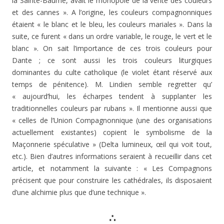
la Sainte-Baume, avait le monopole de la vente des couleurs
et des cannes ». A l’origine, les couleurs compa­gnonniques
étaient « le blanc et le bleu, les couleurs mariales ». Dans la
suite, ce furent « dans un ordre varia­ble, le rouge, le vert et le
blanc ». On sait l’importance de ces trois couleurs pour
Dante ; ce sont aussi les trois couleurs liturgiques
dominantes du culte catholique (le violet étant réservé aux
temps de pénitence). M. Lindien semble regretter qu’
« aujourd’hui, les écharpes tendent à supplanter les
traditionnelles couleurs par rubans ». Il mentionne aussi que
« celles de l’Union Compagnonnique (une des organisations
actuellement existantes) copient le symbolisme de la
Maçonnerie spéculative » (Delta lumi­neux, œil qui voit tout,
etc.). Bien d’autres informations seraient à recueillir dans cet
article, et notamment la sui­vante : « Les Compagnons
précisent que pour construire les cathédrales, ils disposaient
d’une alchimie plus que d’une technique ».
∴