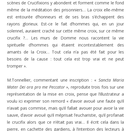
scènes de Crucifixions y abondent et forment comme le fond
même de la méditation des prisonniers… La croix elle-même
est entourée d’honneurs et de ses bras s’échappent des
rayons glorieux. Est-ce le fait d’hommes qui, en un jour
solennel, auraient craché sur cette même croix, sur ce même
crucifix ?… Les murs de Domme nous racontent la vie
spirituelle d’hommes qui étaient incontestablement des
amants de la Croix… Tout cela n’a pas été fait pour les
besoins de la cause : tout cela est trop vrai et ne peut
tromper ».
M.Tonnellier, commentant une inscription : «
Sancta Maria
Mater Dei ora pro me Peccator
», reproduite trois fois sur une
représentation de la mise en croix, pense que l’illustrateur a
voulu ici exprimer son remord « d’avoir avoué une faute qu’il
n’avait pas commise, mais qu’il fallait avouer pour avoir la vie
sauve, d’avoir avoué qu’il méprisait l’eucharistie, qu’il profanait
le crucifix alors que ce n’était pas vrai… Il écrit cela dans la
pierre, en cachette des gardiens, à l’intention des lecteurs à