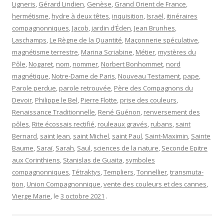
Ligneris
,
Gérard Lindien
,
Genèse
,
Grand Orient de France
,
hermétisme
,
hydre à deux têtes
,
inquisition
,
Israël
,
itinéraires
compagnonniques
,
Jacob
,
jardin d’Éden
,
Jean Brunhes
,
Laschamps
,
Le Règne de la Quantité
,
Maçonnerie spéculative
,
magnétisme terrestre
,
Marina Scriabine
,
Métier
,
mystères du
Pôle
,
Nogaret
,
nom
,
nommer
,
Norbert Bonhommet
,
nord
magnétique
,
Notre-Dame de Paris
,
Nouveau Testament
,
pape
,
Parole perdue
,
parole retrouvée
,
Père des Compagnons du
Devoir
,
Philippe le Bel
,
Pierre Flotte
,
prise des couleurs
,
Renaissance Traditionnelle
,
René Guénon
,
renversement des
pôles
,
Rite écossais rectifié
,
rouleaux gravés
,
rubans
,
saint
Bernard
,
saint Jean
,
saint Michel
,
saint Paul
,
Saint-Maximin
,
Sainte
Baume
,
Saraï
,
Sarah
,
Saul
,
sciences de la nature
,
Seconde Epitre
aux Corinthiens
,
Stanislas de Guaita
,
symboles
compagnonniques
,
Tétraktys
,
Templiers
,
Tonnellier
,
transmuta­
tion
,
Union Compagnonnique
,
vente des couleurs et des cannes
,
Vierge Marie
, le
3 octobre 2021
.