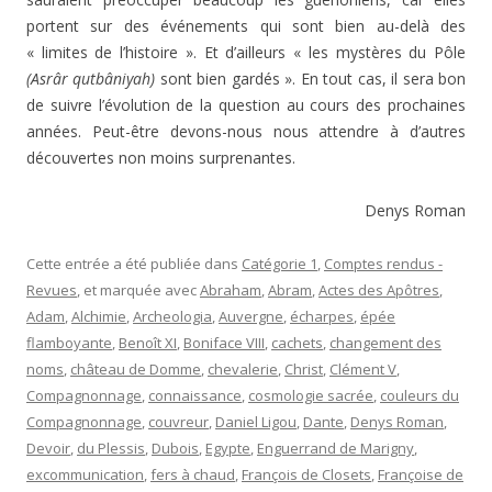
portent sur des événements qui sont bien au-delà des
« limites de l’histoire ». Et d’ailleurs « les mystères du Pôle
(Asrâr qutbâniyah)
sont bien gardés ». En tout cas, il sera bon
de suivre l’évolution de la question au cours des prochaines
années. Peut-être devons-nous nous attendre à d’autres
découvertes non moins surprenantes.
Denys Roman
Cette entrée a été publiée dans
Catégorie 1
,
Comptes rendus -
Revues
, et marquée avec
Abraham
,
Abram
,
Actes des Apôtres
,
Adam
,
Alchimie
,
Archeologia
,
Auvergne
,
écharpes
,
épée
flamboyante
,
Benoît XI
,
Boniface VIII
,
cachets
,
changement des
noms
,
château de Domme
,
chevalerie
,
Christ
,
Clément V
,
Compagnonnage
,
connaissance
,
cosmologie sacrée
,
couleurs du
Compagnonnage
,
couvreur
,
Daniel Ligou
,
Dante
,
Denys Roman
,
Devoir
,
du Plessis
,
Dubois
,
Egypte
,
Enguerrand de Marigny
,
excommunication
,
fers à chaud
,
François de Closets
,
Françoise de