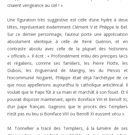
criaient vengeance au ciel ! »
Une figuration très suggestive est celle d’une hydre à deux
têtes, représentant évidemment Clément V et Philippe le Bel.
Sur ce dernier personnage, l’auteur porte une appréciation
absolument identique à celle de René Guénon, et en
contraste absolu avec celle de la plupart des historiens
« officiels ». Il écrit : « Profondément imbu des principes laïcs
et régaliens, comme ses familiers, les Pierre Flotte, les
Dubois, les Enguerrand de Marigny, les du Plessis et
l’excommunié Nogaret, Philippe était déjà l’archétype de ce
que nous appellerions aujourd’hui le catholique anticlérical. Il
voulait que le Pape fût à sa main et marchât à son fouet. Et il
pouvait disposer maintenant, après Boniface VIII et Benoît XI,
d’un pape français. Gageons que le procès des Templiers
n’eût pas eu lieu si Boniface VIII ou Benoît XI eussent vécu ».
M. Tonnellier a tracé des Templiers, à la lumière de ses