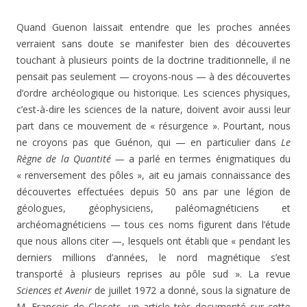
Quand Guenon laissait entendre que les proches années
verraient sans doute se manifester bien des découvertes
touchant à plusieurs points de la doctrine traditionnelle, il ne
pensait pas seulement — croyons-nous — à des découvertes
d’ordre archéologique ou historique. Les sciences physiques,
c’est-à-dire les sciences de la nature, doivent avoir aussi leur
part dans ce mouvement de « résurgence ». Pourtant, nous
ne croyons pas que Guénon, qui — en particulier dans
Le
Règne de la Quantité —
a parlé en termes énigmatiques du
« renversement des pôles », ait eu jamais connaissance des
découvertes effectuées depuis 50 ans par une légion de
géologues, géophysiciens, paléomagnéticiens et
archéomagnéticiens — tous ces noms figurent dans l’étude
que nous allons citer —, lesquels ont établi que « pendant les
derniers millions d’années, le nord magnétique s’est
transporté à plusieurs reprises au pôle sud ». La revue
Sciences et Avenir
de juillet 1972 a donné, sous la signature de
M. François de Closets, un article très documenté sur cette