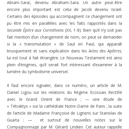
Abram-Saraï, devenu Abraham-Sara. Un autre peut-être
encore plus important est celui de Jacob devenu Israël.
Certains des épisodes qui accompa­gnent ce changement ont
pu être mis en parallèles avec les faits rapportés dans la
Seconde Épitre aux Corinthiens
(XII, 1-8). Bien qu’il n’y soit pas
fait mention d’un chan­gement de nom, on peut se demander
si la « transmuta­tion » de Saul en Paul, qui apparaît
brusquement et sans explication dans les
Actes des Apôtres,
lui est tout à fait étrangère. Le Nouveau Testament est ainsi
plein d’énigmes, qu’il serait fort intéressant d’examiner à la
lumière du symbolisme universel.
Il faut encore signaler, dans ce numéro, un article de M.
Daniel Ligou sur les relations du Régime Ecossais Rec­tifié
avec le Grand Orient de France ; — une étude de
« Tétraktys » sur la cathédrale Notre-Dame de Paris ; la suite
de l’article de Madame Françoise de Ligneris sur Stanislas de
Guaïta ; — et surtout de nouvelles notes sur le
Compagnonnage par M. Gérard Lindien. Cet auteur rappelle