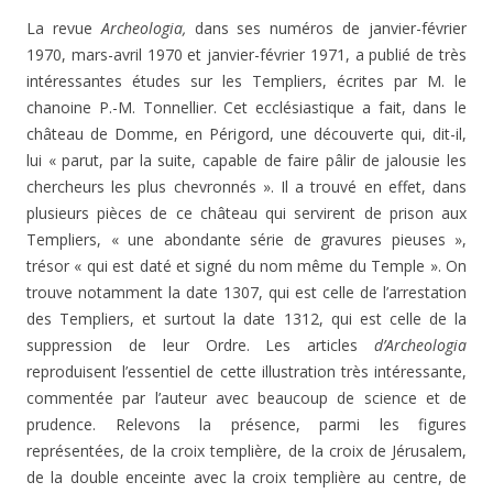
La revue
Archeologia,
dans ses numéros de janvier-fé­vrier
1970, mars-avril 1970 et janvier-février 1971, a publié de très
intéressantes études sur les Templiers, écrites par M. le
chanoine P.-M. Tonnellier. Cet ecclésiastique a fait, dans le
château de Domme, en Périgord, une découverte qui, dit-il,
lui « parut, par la suite, capable de faire pâlir de jalousie les
chercheurs les plus chevronnés ». Il a trouvé en effet, dans
plusieurs pièces de ce château qui servirent de prison aux
Templiers, « une abondante série de gravures pieuses »,
trésor « qui est daté et signé du nom même du Temple ». On
trouve notamment la date 1307, qui est celle de l’arrestation
des Templiers, et sur­tout la date 1312, qui est celle de la
suppression de leur Ordre. Les articles
d’Archeologia
reproduisent l’essentiel de cette illustration très intéressante,
commentée par l’au­teur avec beaucoup de science et de
prudence. Relevons la présence, parmi les figures
représentées, de la croix templière, de la croix de Jérusalem,
de la double enceinte avec la croix templière au centre, de