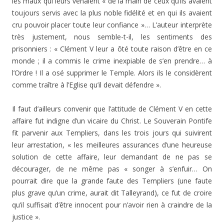
les maux qui leurs venaient « de la main de ceux qu’ils avaient
toujours servis avec la plus noble fidélité et en qui ils avaient
cru pouvoir placer toute leur confiance »… L’auteur inter­prète
très justement, nous semble-t-il, les sentiments des
prisonniers : « Clément V leur a ôté toute raison d’être en ce
monde ; il a commis le crime inexpiable de s’en prendre… à
l’Ordre ! Il a osé supprimer le Temple. Alors ils le considèrent
comme traître à l’Eglise qu’il devait défendre ».
Il faut d’ailleurs convenir que l’attitude de Clément V en cette
affaire fut indigne d’un vicaire du Christ. Le Souverain Pontife
fit parvenir aux Templiers, dans les trois jours qui suivirent
leur arrestation, « les meilleures assurances d’une heureuse
solution de cette affaire, leur demandant de ne pas se
décourager, de ne même pas « songer à s’enfuir… On
pourrait dire que la grande faute des Templiers (une faute
plus grave qu’un crime, aurait dit Talleyrand), ce fut de croire
qu’il suffisait d’être innocent pour n’avoir rien à craindre de la
justice ».