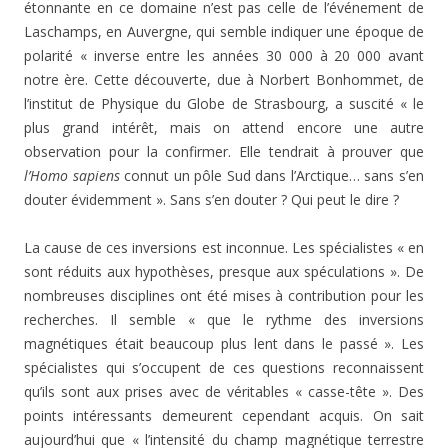
étonnante en ce domaine n’est pas celle de l’événement de
Laschamps, en Auvergne, qui semble indiquer une époque de
polarité « inverse entre les années 30 000 à 20 000 avant
notre ère. Cette découverte, due à Norbert Bonhommet, de
l’institut de Physique du Globe de Strasbourg, a suscité « le
plus grand intérêt, mais on attend encore une autre
observation pour la confirmer. Elle tendrait à prouver que
l’Homo sapiens
connut un pôle Sud dans l’Arctique… sans s’en
douter évidemment ». Sans s’en douter ? Qui peut le dire ?
La cause de ces inversions est inconnue. Les spécialistes « en
sont réduits aux hypothèses, presque aux spécula­tions ». De
nombreuses disciplines ont été mises à contri­bution pour les
recherches. Il semble « que le rythme des inversions
magnétiques était beaucoup plus lent dans le passé ». Les
spécialistes qui s’occupent de ces questions reconnaissent
qu’ils sont aux prises avec de véritables « casse-tête ». Des
points intéressants demeurent cepen­dant acquis. On sait
aujourd’hui que « l’intensité du champ magnétique terrestre