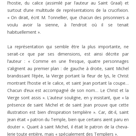
l’hostie, du calice (assimilé par l’auteur au Saint Graal) et
surtout d’une mul­titude de représentations de la crucifixion.
« On dirait, écrit M. Tonnellier, que chacun des prisonniers a
voulu avoir la sienne, à l’endroit où il se tenait
habituellement ».
La représentation qui semble être la plus importante, ne
serait-ce que par ses dimensions, est ainsi décrite par
l’auteur : « Comme en une fresque, quatre personnages
s’alignent au premier plan : de gauche à droite, saint Michel
brandissant l’épée, la Vierge portant la fleur de lys, le Christ
montrant l’hostie et le calice, et saint Jean portant la coupe…
Chacun d’eux est accompagné de son nom… Le Christ et la
Vierge sont assis ». L’auteur sou­ligne, en y insistant, que « la
présence de saint Michel et de saint Jean prouve que cette
illustration est bien d’inspiration templière ». Car, dit-il, saint
Jean était « patron du Temple, bien que certains aient paru en
dou­ter ». Quant à saint Michel, il était le patron de la cheva­
lerie toute entière, mais « spécialement des Templiers ».