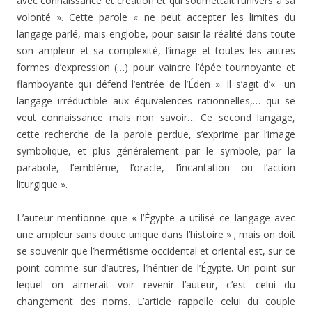
avec connaissance et création et qui soumettait l’univers à sa
volonté ». Cette parole « ne peut accepter les limites du
langage parlé, mais englobe, pour saisir la réalité dans toute
son ampleur et sa complexité, l’image et toutes les autres
formes d’expression (…) pour vaincre l’épée tournoyante et
flam­boyante qui défend l’entrée de l’Éden ». Il s’agit d’« un
langage irréductible aux équivalences rationnelles,… qui se
veut connaissance mais non savoir… Ce second langage,
cette recherche de la parole perdue, s’exprime par l’image
symbolique, et plus généralement par le symbole, par la
parabole, l’emblème, l’oracle, l’incantation ou l’action
liturgique ».
L’auteur mentionne que « l’Égypte a utilisé ce langage avec
une ampleur sans doute unique dans l’histoire » ; mais on doit
se souvenir que l’hermétisme occidental et oriental est, sur ce
point comme sur d’autres, l’héritier de l’Égypte. Un point sur
lequel on aimerait voir revenir l’au­teur, c’est celui du
changement des noms. L’article rap­pelle celui du couple