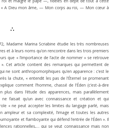
roi et malgré le pape —, fidèles en dépit de tout à cette
eur : « A Dieu mon âme, — Mon corps au roi, — Mon cœur à
∴
972, Ma­dame Marina Scriabine étudie les très nombreuses
 êtres et à leurs noms qu’on rencontre dans les trois premiers
leurs que « l’importance de l’acte de nommer » se retrouve
les ». Cet article contient des remar­ques qui permettent de
qui ne sont anthropomorphiques qu’en appa­rence : c’est le
près la chute, « entendit les pas de l’Éternel se prome­nant
r explique comment l’homme, chassé de l’Éden (c’est-à-dire
en plus dans l’étude des apparences, mais parallèlement
ui ne faisait qu’un avec connaissance et création et qui
role « ne peut accepter les limites du langage parlé, mais
on ampleur et sa complexité, l’image et toutes les autres
urnoyante et flam­boyante qui défend l’entrée de l’Éden ». Il
valences rationnelles,… qui se veut connaissance mais non