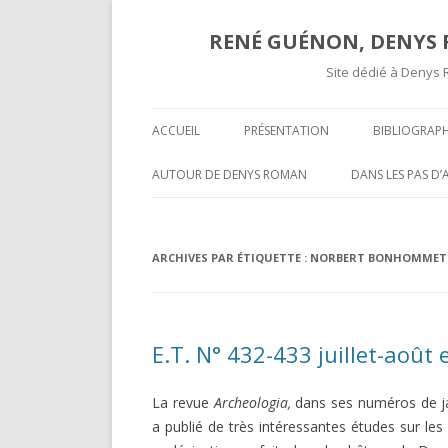
RENÉ GUÉNON, DENYS R
Site dédié à Denys 
ACCUEIL
PRÉSENTATION
BIBLIOGRAPH
TEXTES ET A
AUTOUR DE DENYS ROMAN
DANS LES PAS D
COMPTES RE
OPÉRATIVITÉ ET MAÇONNERIE
SUR UNE « COR
SPÉCULATIVE ( II )
INÉDITE » DE R
COMPTES R
ARCHIVES PAR ÉTIQUETTE :
NORBERT BONHOMMET
MARCEL MAUGY 
A L’ATTENTION DE NOS LECTEURS
MYSTIFICATION,
VOLUMES P
HISPANOPHONES
TOURS ET PUIS 
E.T. N° 432-433 juillet-août
OPÉRATIVITÉ ET MAÇONNERIE
UNE GROSSIÈRE
SPÉCULATIVE ( I )
RENÉ GUÉNON LI
La revue
Archeologia,
dans ses numéros de janv
DARKNESS VISIBLE PARTIE 2
MULTITUDE ( II )
a publié de très intéressantes études sur les
T-ON ?