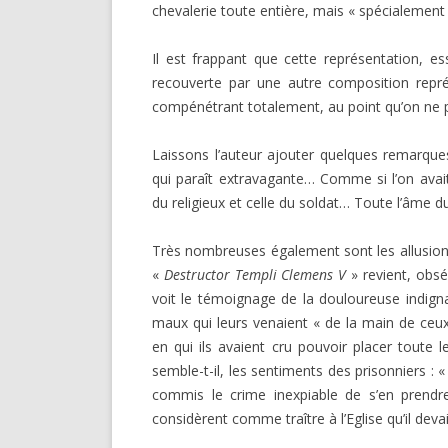
cheva­lerie toute entière, mais « spécialement
Il est frappant que cette représentation, es
recouverte par une autre composition repré
compénétrant totalement, au point qu’on ne peu
Laissons l’auteur ajouter quelques remarqu
qui paraît extravagante… Comme si l’on avait 
du religieux et celle du soldat… Toute l’âme du
Très nombreuses également sont les allusions 
«
Destructor Templi Clemens V
» revient, obsé
voit le témoignage de la douloureuse indigna
maux qui leurs venaient « de la main de ceux q
en qui ils avaient cru pouvoir placer toute l
semble-t-il, les sentiments des prisonniers : 
commis le crime inexpiable de s’en prendre
considèrent comme traître à l’Eglise qu’il deva