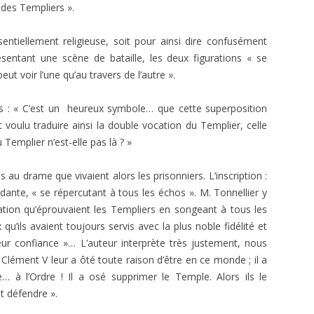
1966
ÉGYPTIENNES DÉVOILÉES
 des Templiers ».
E.T. N° 411 JANVIER-FÉVRIER 1969
E. T. N 297, JANV.-FÉV. 1952
E.T. N° 395 MAI-JUIN 1966
ANDRÉ BILLY. STANISLAS DE
sentiellement religieuse, soit pour ainsi dire confusément
E.T. N° 409-410 SEPT. ET NOV.-
GUAITA
E. T. Nº 296, DÉC. 1951
sentant une scène de bataille, les deux figurations « se
E.T. N° 394 MARS AVRIL 1966
DÉC.1968
t voir l’une qu’au travers de l’autre ».
MAGISTER. MANUAL DEL
E. T. Nº 292, JUIN 1951
E.T. N° 406-407-408. MARS À
APRENDIZ.
es : « C’est un heureux symbole… que cette superposition
AOÛT 1968
E. T. Nº 291, AVRIL-MAI 1951
voulu traduire ainsi la double vocation du Templier, celle
MAGISTER. MANUAL DEL
E. T. Nº 290, MARS 1951
 Templier n’est-elle pas là ? »
COMPAÑERO.
MAGISTER. MANUAL DEL
au drame que vivaient alors les prisonniers. L’inscription :
MAESTRO.
dante, « se répercutant à tous les échos ». M. Tonnellier y
tion qu’éprou­vaient les Templiers en songeant à tous les
MAGISTER. MANUAL DEL
u’ils avaient toujours servis avec la plus noble fidélité et
MAESTRO SECRETO.
eur confiance »… L’auteur inter­prète très justement, nous
« Clément V leur a ôté toute raison d’être en ce monde ; il a
JEAN-PAUL GARNIER. BARRAS, ROI
… à l’Ordre ! Il a osé supprimer le Temple. Alors ils le
DU DIRECTOIRE.
it défendre ».