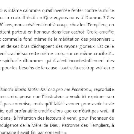
lus infâme calomnie qu’ait inventée l’enfer contre la milice
aner la croix. Il écrit : « Que voyons-nous à Domme ? Ces
50 ans, nous révèlent tout à coup, chez les Templiers, un
ent partout en honneur dans leur cachot. Croix, crucifix,
nt comme le fond même de la méditation des prisonniers…
et de ses bras s’échappent des rayons glorieux. Est-ce le
ient craché sur cette même croix, sur ce même crucifix ?…
pirituelle d’hommes qui étaient incontestablement des
 pour les besoins de la cause : tout cela est trop vrai et ne
«
Sancta Maria Mater Dei ora pro me Peccator
», reproduite
en croix, pense que l’illustrateur a voulu ici exprimer son
t pas commise, mais qu’il fallait avouer pour avoir la vie
e, qu’il profanait le crucifix alors que ce n’était pas vrai… Il
diens, à l’intention des lecteurs à venir, pour l’honneur de
’indulgence de la Mère de Dieu, Patronne des Templiers, à
umaine il avait fini par consentir ».