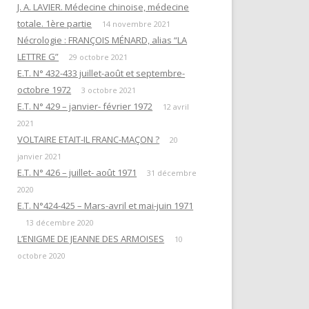
EN ATTENDANT L’HEURE DE LA
J. A. LAVIER. Médecine chinoise, médecine
« QUESTIONS DE RITUELS »
PUISSANCE DES TÉNÈBRES
totale. 1ère partie
SUIVANT L’ŒUVRE DE R. GUÉNON
14 novembre 2021
Nécrologie : FRANÇOIS MÉNARD, alias “LA
ET SES LETTRES À M. MAUGY / D.
LES DOUZE TRAVAUX D’HERCULE
LETTRE G”
ROMAN.
29 octobre 2021
E.T. N° 432-433 juillet-août et septembre-
NOTE 4« RENÉ GUÉNON ET LA
octobre 1972
3 octobre 2021
LETTRE G »
E.T. N° 429 – janvier- février 1972
12 avril
2021
NOTE 3 : « DU TEMPLE À LA
VOLTAIRE ETAIT-IL FRANC-MAÇON ?
20
MAÇONNERIE PAR L’HERMÉTISME
janvier 2021
CHRÉTIEN »
E.T. N° 426 – juillet- août 1971
31 décembre
2020
NOTE 1 : “PYTHAGORISME ET
E.T. N°424-425 – Mars-avril et mai-juin 1971
MAÇONNERIE”
13 décembre 2020
AVERTISSEMENT
L’ENIGME DE JEANNE DES ARMOISES
10
octobre 2020