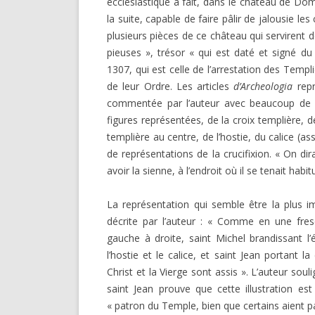
ecclésiastique a fait, dans le château de Domm
DARKNESS VISIBLE PARTIE 1
la suite, capable de faire pâlir de jalousie le
RENÉ GUÉNON LI
COMPTE RENDU E.T. N° 500
plusieurs pièces de ce château qui servirent 
MULTITUDE ( I 
pieuses », trésor « qui est daté et signé
MISES EN GARD
LE RITUEL EN MAÇONNERIE
1307, qui est celle de l’arrestation des Templi
de leur Ordre. Les articles
d’Archeologia
repr
SUR UN ARTICLE
L’ARCHE VIVANTE DES SYMBOLES
commentée par l’au­teur avec beaucoup de 
figures représentées, de la croix templière, d
templière au centre, de l’hostie, du calice (ass
de représentations de la crucifixion. « On dir
avoir la sienne, à l’endroit où il se tenait habi
La représentation qui semble être la plus i
décrite par l’auteur : « Comme en une fres
gauche à droite, saint Michel brandissant l’é
l’hostie et le calice, et saint Jean porta
Christ et la Vierge sont assis ». L’auteur sou­
saint Jean prouve que cette illustration est b
« patron du Temple, bien que certains aient par