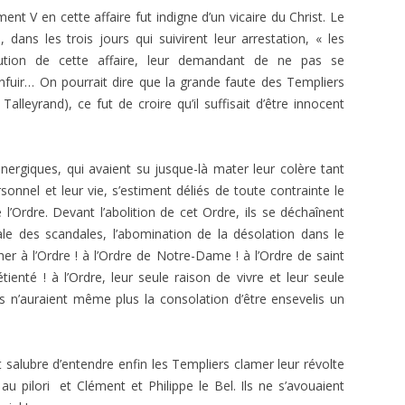
ément V en cette affaire fut indigne d’un vicaire du Christ. Le
 dans les trois jours qui suivirent leur arrestation, « les
lution de cette affaire, leur demandant de ne pas se
fuir… On pourrait dire que la grande faute des Templiers
Talleyrand), ce fut de croire qu’il suffisait d’être innocent
nergiques, qui avaient su jusque-là mater leur colère tant
nnel et leur vie, s’estiment déliés de toute contrainte le
 l’Ordre. Devant l’abolition de cet Ordre, ils se déchaînent
ale des scandales, l’abomination de la désolation dans le
r à l’Ordre ! à l’Ordre de Notre-Dame ! à l’Ordre de saint
étienté ! à l’Ordre, leur seule raison de vivre et leur seule
ils n’auraient même plus la consolation d’être ensevelis un
est salubre d’entendre enfin les Templiers clamer leur révolte
au pilori et Clément et Philippe le Bel. Ils ne s’avouaient