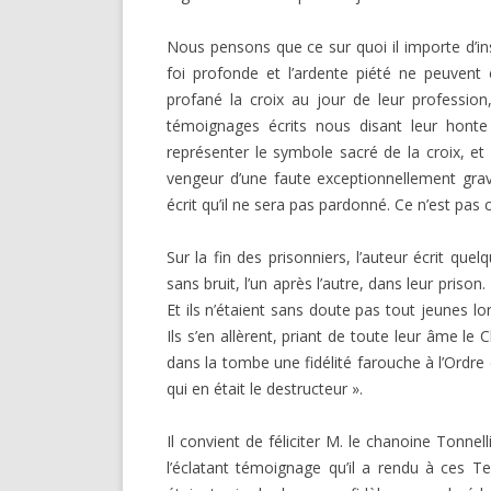
Nous pensons que ce sur quoi il importe d’insi
foi pro­fonde et l’ardente piété ne peuvent
profané la croix au jour de leur professio
témoignages écrits nous disant leur honte 
représenter le symbole sacré de la croix, e
vengeur d’une faute exceptionnellement grav
écrit qu’il ne sera pas pardonné. Ce n’est pa
Sur la fin des prisonniers, l’auteur écrit que
sans bruit, l’un après l’autre, dans leur priso
Et ils n’étaient sans doute pas tout jeunes lors
Ils s’en allèrent, priant de toute leur âme le 
dans la tombe une fidélité farouche à l’Ordre
qui en était le destructeur ».
Il convient de féliciter M. le chanoine Tonne
l’écla­tant témoignage qu’il a rendu à ces Tem