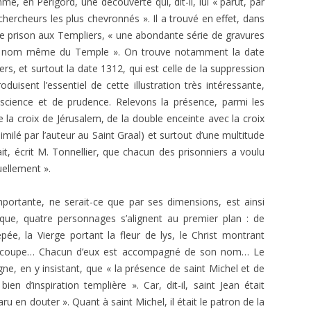
e, en Périgord, une découverte qui, dit-il, lui « parut, par
E.T. N° 421-422 SEPT-OCT-NOV-
FAYARD, PARIS.
s chercheurs les plus chevronnés ». Il a trouvé en effet, dans
DEC 1970 2ÈME PARTIE
VRÉ À LA
de prison aux Templiers, « une abondante série de gravures
SAKUTEI-KI, OU LE LIVRE SECRET
) : TÉMOIGNAGE ET
E.T. N° 421-422 SEPT- OCT-NOV-
 du nom même du Temple ». On trouve notamment la date
DES JARDINS JAPONAIS
E
DEC 1970 1ÈRE PARTIE
ers, et sur­tout la date 1312, qui est celle de la suppression
oduisent l’essentiel de cette illustration très intéressante,
JACQUES PAUL, HISTOIRE
 DE VLT
E.T. N° 418 MARS-AVRIL 1970
science et de prudence. Relevons la présence, parmi les
INTELLECTUELLE DE L’OCCIDENT
e la croix de Jérusalem, de la double enceinte avec la croix
MÉDIÉVAL
E.T. ANNEES 1968-1969
E.T. N° 416 NOVEMBRE –
imilé par l’auteur au Saint Graal) et surtout d’une mul­titude
DÉCEMBRE 1969- 2ÈME PARTIE
JEAN RICHER, DELPHES, DÉLOS ET
E.T. ANNEES 1966 – 1967
E.T. N° 404. NOVEMBRE-
ait, écrit M. Tonnellier, que chacun des prisonniers a voulu
CUMES
E.T. N° 416 NOVEMBRE –
DÉCEMBRE 1967
tuellement ».
E.T. ANNEES 1951 À 1953
E.T. N° 305, JANVIER FÉVRIER 1953
DÉCEMBRE 1969- 1ÈRE PARTIE
LAMBSPRINCK, LA PIERRE
E.T. N°402-403 07-08 ET 09-10
mportante, ne serait-ce que par ses dimensions, est ainsi
E.T. N°304, DÉCEMBRE 1952
PHILOSOPHALE
E.T. N° 415 SEPTEMBRE-OCTOBRE
1967
que, quatre personnages s’alignent au premier plan : de
1969
pée, la Vierge portant la fleur de lys, le Christ montrant
E.T. N° 303, OCTOBRE-NOVEMBRE
VERNANT ET VIDAL-NAQUET.
E.T. N° 400. MARS-AVRIL 1967
nt la coupe… Chacun d’eux est accompagné de son nom… Le
1952
MYTHE ET TRAGÉDIE EN GRÈCE
E.T. N° 414 JUILLET-AOÛT 1969
ligne, en y insistant, que « la présence de saint Michel et de
E.T. N° 399. JANVIER-FÉVRIER 1967
ANCIENNE
E.T. N° 299, AVRIL-MAI 1952
ien d’inspiration templière ». Car, dit-il, saint Jean était
E.T. N° 412-413 MARS-AVRIL ET
E.T. N°396-397 : 07-08 ET 09-10
PERNÉTY. LES FABLES
u en dou­ter ». Quant à saint Michel, il était le patron de la
MAI-JUIN 1969
E.T. N° 298, MARS 1952