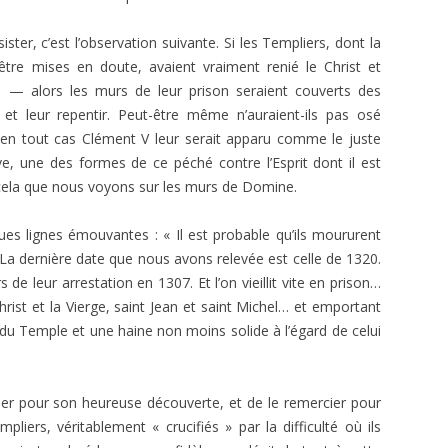
ster, c’est l’observation suivante. Si les Templiers, dont la
 être mises en doute, avaient vraiment renié le Christ et
n, — alors les murs de leur prison seraient couverts des
et leur repentir. Peut-être même n’auraient-ils pas osé
t en tout cas Clément V leur serait apparu comme le juste
e, une des formes de ce péché contre l’Esprit dont il est
s cela que nous voyons sur les murs de Domine.
lques lignes émouvantes : « Il est probable qu’ils moururent
n. La dernière date que nous avons relevée est celle de 1320.
 de leur arrestation en 1307. Et l’on vieillit vite en prison…
Christ et la Vierge, saint Jean et saint Michel… et emportant
 du Temple et une haine non moins solide à l’égard de celui
llier pour son heureuse découverte, et de le remercier pour
pliers, véritable­ment « crucifiés » par la difficulté où ils