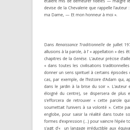
étaient mis de demeurer fidèles — malgré le 
devise de la Chevalerie que rappelle l’aut
ma Dame, — Et mon honneur à moi ».
Dans
Renaissance Traditionnelle
de juillet 1
allu­sions à la parole, à l’ « appellation » des
chapitres de la
Genèse.
L’auteur précise d’ail
« dans toutes les civi­lisations traditionnel
donner un sens spirituel à certains épisodes 
cas, par exemple, de l’histoire d’Adam qui, a
dans le jardin à la brise du soir ». L’auteu
éloigné du centre), se dispersera de plus 
s’efforcera de retrou­ver « cette parole q
soumettait l’univers à sa volonté ». Cette pa
englobe, pour saisir la réalité dans toute s
formes d’expression (…) pour vaincre l’épée to
s’agit d’« un langage irréductible aux équi