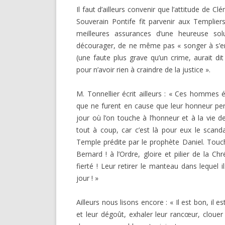
Il faut d’ailleurs convenir que l’attitude de Cl
Souverain Pontife fit parvenir aux Templiers,
meilleures assurances d’une heureuse so
décourager, de ne même pas « songer à s’en
(une faute plus grave qu’un crime, aurait dit 
pour n’avoir rien à craindre de la justice ».
M. Tonnellier écrit ailleurs : « Ces hommes é
que ne furent en cause que leur honneur perso
jour où l’on touche à l’honneur et à la vie de
tout à coup, car c’est là pour eux le scand
Temple prédite par le prophète Daniel. Touche
Bernard ! à l’Ordre, gloire et pilier de la Chr
fierté ! Leur retirer le manteau dans lequel 
jour ! »
Ailleurs nous lisons encore : « Il est bon, il 
et leur dégoût, exhaler leur rancœur, clouer 