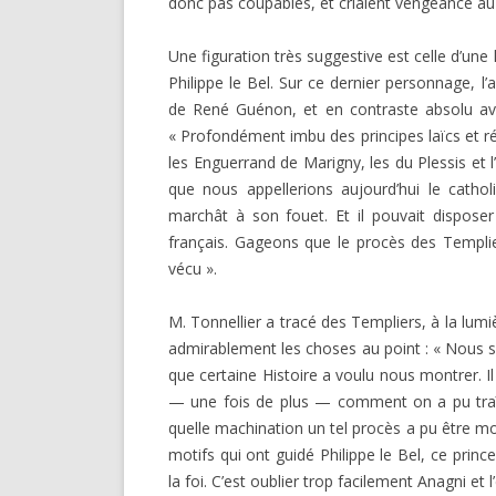
donc pas coupables, et criaient vengeance au c
Une figuration très suggestive est celle d’un
Philippe le Bel. Sur ce dernier personnage, l
de René Guénon, et en contraste absolu avec c
« Profondément imbu des principes laïcs et ré
les Enguerrand de Marigny, les du Plessis et 
que nous appellerions aujourd’hui le catholi
marchât à son fouet. Et il pouvait disposer
français. Gageons que le procès des Templier
vécu ».
M. Tonnellier a tracé des Templiers, à la lumi
admi­rablement les choses au point : « Nous 
que certaine Histoire a voulu nous montrer. I
— une fois de plus — comment on a pu traîn
quelle machination un tel procès a pu être mo
motifs qui ont guidé Philippe le Bel, ce princ
la foi. C’est oublier trop facilement Anagni et