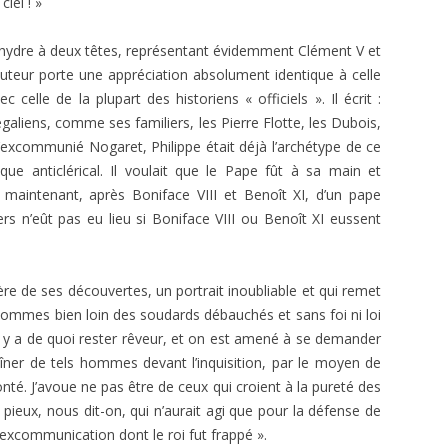
iel ! »
e hydre à deux têtes, représentant évidemment Clément V et
’auteur porte une appréciation absolument identique à celle
elle de la plupart des historiens « officiels ». Il écrit :
galiens, comme ses familiers, les Pierre Flotte, les Dubois,
l’excommunié Nogaret, Philippe était déjà l’archétype de ce
que anticlérical. Il voulait que le Pape fût à sa main et
 maintenant, après Boniface VIII et Benoît XI, d’un pape
s n’eût pas eu lieu si Boniface VIII ou Benoît XI eussent
ère de ses découvertes, un portrait inoubliable et qui remet
sommes bien loin des soudards débauchés et sans foi ni loi
l y a de quoi rester rêveur, et on est amené à se demander
er de tels hommes devant l’inquisition, par le moyen de
nté. J’avoue ne pas être de ceux qui croient à la pureté des
e pieux, nous dit-on, qui n’aurait agi que pour la défense de
 l’excommunication dont le roi fut frappé ».