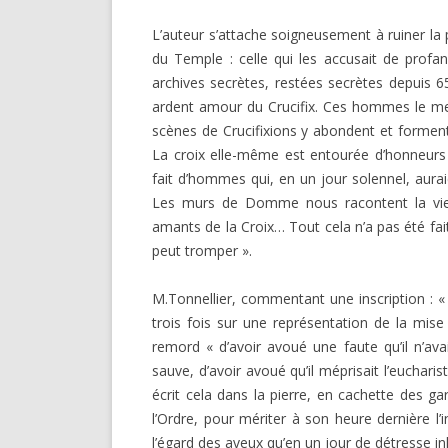
L’auteur s’attache soigneusement à ruiner la p
du Tem­ple : celle qui les accusait de prof
archives secrètes, restées secrètes depuis 6
ardent amour du Crucifix. Ces hommes le mett
scènes de Crucifixions y abondent et forme
La croix elle-même est entourée d’honneurs 
fait d’hommes qui, en un jour solennel, aura
Les murs de Domme nous racontent la vie s
amants de la Croix… Tout cela n’a pas été fait
peut tromper ».
M.Tonnellier, commentant une inscription : 
trois fois sur une représentation de la mise 
remord « d’avoir avoué une faute qu’il n’avai
sauve, d’avoir avoué qu’il méprisait l’eucharisti
écrit cela dans la pierre, en cachette des gar
l’Ordre, pour mériter à son heure dernière l
l’égard des aveux qu’en un jour de détresse inh