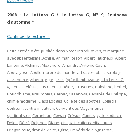
avertissement
2008 : La Lettera G / La Lettre G, N° 9, Équinoxe
d’automne *
Continuer la lecture
→
Cette entrée a été publiée dans
Notes introductives
, et marquée
avec
absentéisme
,
Achille
,
Ahiman Rezon
,
Albert Faucheux
,
Albert
Lantoine
,
Alchimie
,
Alexandre
,
Amandry
,
Antonio Coën
,
Apocalypse
,
Apollon
,
arbre du monde
,
art sacerdotal
,
astrologie
,
astronomie
,
Athéna
,
égrégores
,
épée flamboyante
,
« La Lettre G
»
,
Éleusis- Alésia
,
Élus Coëns
,
Énéide
,
Étrusques
,
Babylone
,
bethel
,
Bouddhisme
,
Brauronies
,
Carnac
,
Casanova
,
Césarée de Philippe
,
chimie moderne
,
Class Lodges
,
Collège des apôtres
,
Collegia
opificum
,
contre-initiattion
,
Convent des Maçonneries
spiritualistes
,
Corneloup
,
Cowan
,
Crésus
,
Cumes
,
cycle zodiacal
,
Délos
,
Détré
,
Delphes
,
Diane
,
disqualifications initiatiques
,
Dragon roux
,
droit de visite
,
Eglise
,
Empédocle d'Agrigente
,