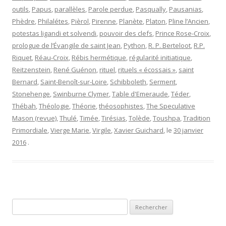
outils
,
Papus
,
parallèles
,
Parole perdue
,
Pasqually
,
Pausanias
,
Phèdre
,
Philalétes
,
Pièrol
,
Pirenne
,
Planète
,
Platon
,
Pline l’Ancien
,
potestas ligandi et solvendi
,
pouvoir des clefs
,
Prince Rose-Croix
,
prologue de l’Évangile de saint Jean
,
Python
,
R. P. Berteloot
,
R.P.
Riquet
,
Réau-Croix
,
Rébis hermétique
,
régularité initiatique
,
Reitzenstein
,
René Guénon
,
rituel
,
rituels « écossais »
,
saint
Bernard
,
Saint-Benoît-sur-Loire
,
Schibboleth
,
Serment
,
Stonehenge
,
Swinburne Clymer
,
Table d'Emeraude
,
Téder
,
Thébah
,
Théologie
,
Théorie
,
théosophistes
,
The Speculative
Mason (revue)
,
Thulé
,
Timée
,
Tirésias
,
Tolède
,
Toushpa
,
Tradition
Primordiale
,
Vierge Marie
,
Virgile
,
Xavier Guichard
, le
30 janvier
2016
.
Rechercher :