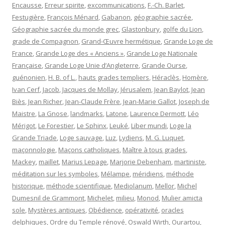
Encausse
,
Erreur spirite
,
excommunications
,
F.-Ch. Barlet
,
Festugière
,
François Ménard
,
Gabanon
,
géographie sacrée
,
Géographie sacrée du monde grec
,
Glastonbury
,
golfe du Lion
,
grade de Compagnon
,
Grand-Œuvre hermétique
,
Grande Loge de
France
,
Grande Loge des « Anciens »
,
Grande Loge Nationale
Française
,
Grande Loge Unie d’Angleterre
,
Grande Ourse
,
guénonien
,
H. B. of L.
,
hauts grades templiers
,
Héraclès
,
Homère
,
Ivan Cerf
,
Jacob
,
Jacques de Mollay
,
Jérusalem
,
Jean Baylot
,
Jean
Biès
,
Jean Richer
,
Jean-Claude Frère
,
Jean-Marie Gallot
,
Joseph de
Maistre
,
La Gnose
,
landmarks
,
Latone
,
Laurence Dermott
,
Léo
Mérigot
,
Le Forestier
,
Le Sphinx
,
Leuké
,
Liber mundi
,
Loge la
Grande Triade
,
Loge sauvage
,
Luz
,
Lydiens
,
M. G. Luquet
,
maçonnologie
,
Maçons catholiques
,
Maître à tous grades
,
Mackey
,
maillet
,
Marius Lepage
,
Marjorie Debenham
,
martiniste
,
méditation sur les symboles
,
Mélampe
,
méridiens
,
méthode
historique
,
méthode scientifique
,
Mediolanum
,
Mellor
,
Michel
Dumesnil de Grammont
,
Michelet
,
milieu
,
Monod
,
Mulier amicta
sole
,
Mystères antiques
,
Obédience
,
opérativité
,
oracles
delphiques
,
Ordre du Temple rénové
,
Oswald Wirth
,
Ourartou
,