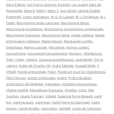
Deux Églises
,
Les Francs-maçons écrasés
,
Les quatre âges de
l’Humanité
,
lettre B
,
lettre J
,
lettre Z
,
Levy-Bruhl
,
Liberté-Égalité-
Fraternité
,
Loges opératives
,
M. G.-H. Luquet
,
M. J. Corneloup
,
M. J.
Piette
,
Maçonnerie anglo-saxonne
,
Maçonnerie bleue
,
Maçonnerie et politique
,
Maçonnerie européenne continentale
,
Maçonnerie française
,
Maçonnerie latine
,
magie celtique
,
Magie
et Divination celtiques
,
Maiën-Nevez
,
Marguerite Loefler-
Delachaux
,
Marius Lepage
,
mitsutotok
,
moines coptes
,
monachisme
,
mouvement œcuménique
,
Nosairis
,
Obédiences
,
Odin
,
Ogme
,
Ogmios
,
Oiseaux prophétiques
,
opérativité
,
Ora et
Labora
,
Ordre de Charles XIII
,
Ordre fatimite
,
Oswald Wirth
,
P.
O’Neill
,
Parole primordiale
,
Pater
,
Plaidoyer pour les Obédiences
,
Pline l’Ancien
,
portes solsticiales
,
prière
,
Probst-Biraben
,
protecteurs de l’Alighieri
,
Qarmates
,
réception maçonnique
,
régime rectifié
,
République française
,
rhombe
,
rishis
,
Rite
Suédois
,
rituels français
,
roitelet
,
Sagesse-Force-Beauté
,
saint
Eric
,
saint Jacques
,
saint Jean
,
Saint Pierre et Saint Jean
,
Saint-
Empire
,
sainte Brigitte
,
sannyâsin
,
Sémélé
,
sceau de Salomon
,