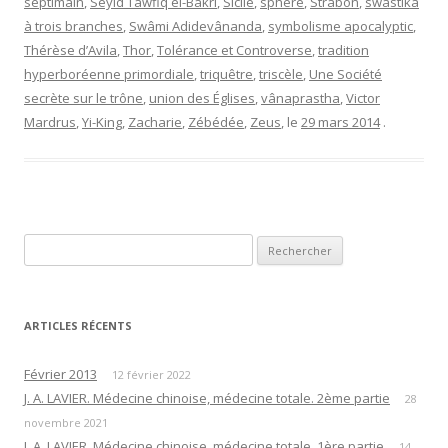
septimain
,
Seyid Tawfiq el-Bakri
,
Sicile
,
sphère
,
Strabon
,
swastika
à trois branches
,
Swâmi Adidevânanda
,
symbolisme apocalyptic
,
Thérèse d’Avila
,
Thor
,
Tolérance et Controverse
,
tradition
hyperboréenne primordiale
,
triquêtre
,
triscèle
,
Une Société
secrète sur le trône
,
union des Églises
,
vânaprastha
,
Victor
Mardrus
,
Yi-King
,
Zacharie
,
Zébédée
,
Zeus
, le
29 mars 2014
.
Rechercher :
ARTICLES RÉCENTS
Février 2013
12 février 2022
J. A. LAVIER. Médecine chinoise, médecine totale. 2ème partie
28
novembre 2021
J. A. LAVIER. Médecine chinoise, médecine totale. 1ère partie
14