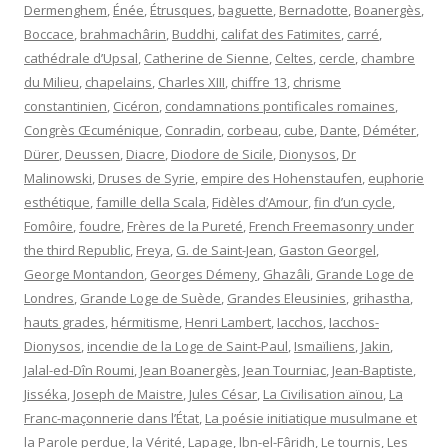
Dermenghem
,
Énée
,
Étrusques
,
baguette
,
Bernadotte
,
Boanergès
,
Boccace
,
brahmachârin
,
Buddhi
,
califat des Fatimites
,
carré
,
cathédrale d’Upsal
,
Catherine de Sienne
,
Celtes
,
cercle
,
chambre
du Milieu
,
chapelains
,
Charles XIII
,
chiffre 13
,
chrisme
constantinien
,
Cicéron
,
condamnations pontificales romaines
,
Congrès Œcuménique
,
Conradin
,
corbeau
,
cube
,
Dante
,
Déméter
,
Dürer
,
Deussen
,
Diacre
,
Diodore de Sicile
,
Dionysos
,
Dr
Malinowski
,
Druses de Syrie
,
empire des Hohenstaufen
,
euphorie
esthétique
,
famille della Scala
,
Fidèles d’Amour
,
fin d’un cycle
,
Fomôire
,
foudre
,
Frères de la Pureté
,
French Freemasonry under
the third Republic
,
Freya
,
G. de Saint-Jean
,
Gaston Georgel
,
George Montandon
,
Georges Démeny
,
Ghazâli
,
Grande Loge de
Londres
,
Grande Loge de Suède
,
Grandes Eleusinies
,
grihastha
,
hauts grades
,
hérmitisme
,
Henri Lambert
,
Iacchos
,
Iacchos-
Dionysos
,
incendie de la Loge de Saint-Paul
,
Ismaïliens
,
Jakin
,
Jalal-ed-Dîn Roumi
,
Jean Boanergès
,
Jean Tourniac
,
Jean-Baptiste
,
Jisséka
,
Joseph de Maistre
,
Jules César
,
La Civilisation aïnou
,
La
Franc-maçonnerie dans l’État
,
La poésie initiatique musulmane et
la Parole perdue
,
la Vérité
,
Lapage
,
lbn-el-Fâridh
,
Le tournis
,
Les