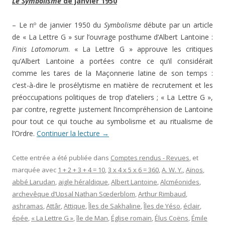
Le Symbolisme
de janvier 1950
– Le nº de janvier 1950 du
Symbolisme
débute par un article
de « La Lettre G » sur l’ouvrage posthume d’Albert Lantoine :
Finis Latomorum
. « La Lettre G » approuve les critiques
qu’Albert Lantoine a portées contre ce qu’il considérait
comme les tares de la Maçonnerie latine de son temps :
c’est-à-dire le prosélytisme en matière de recrutement et les
préoccupations politiques de trop d’ateliers ; « La Lettre G »,
par contre, regrette justement l’incompréhension de Lantoine
pour tout ce qui touche au symbolisme et au ritualisme de
l’Ordre.
Continuer la lecture
→
Cette entrée a été publiée dans
Comptes rendus - Revues
, et
marquée avec
1 + 2 + 3 + 4 = 10
,
3 x 4 x 5 x 6 = 360
,
A. W. Y.
,
Aïnos
,
abbé Larudan
,
aigle héraldique
,
Albert Lantoine
,
Alcméonides
,
archevêque d’Upsal Nathan Sœderblom
,
Arthur Rimbaud
,
ashramas
,
Attâr
,
Attique
,
Îles de Sakhaline
,
Îles de Yéso
,
éclair
,
épée
,
« La Lettre G »
,
île de Man
,
Église romain
,
Élus Coëns
,
Émile