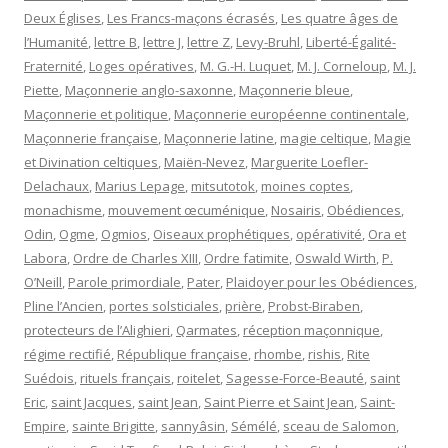
Deux Églises
,
Les Francs-maçons écrasés
,
Les quatre âges de
l’Humanité
,
lettre B
,
lettre J
,
lettre Z
,
Levy-Bruhl
,
Liberté-Égalité-
Fraternité
,
Loges opératives
,
M. G.-H. Luquet
,
M. J. Corneloup
,
M. J.
Piette
,
Maçonnerie anglo-saxonne
,
Maçonnerie bleue
,
Maçonnerie et politique
,
Maçonnerie européenne continentale
,
Maçonnerie française
,
Maçonnerie latine
,
magie celtique
,
Magie
et Divination celtiques
,
Maiën-Nevez
,
Marguerite Loefler-
Delachaux
,
Marius Lepage
,
mitsutotok
,
moines coptes
,
monachisme
,
mouvement œcuménique
,
Nosairis
,
Obédiences
,
Odin
,
Ogme
,
Ogmios
,
Oiseaux prophétiques
,
opérativité
,
Ora et
Labora
,
Ordre de Charles XIII
,
Ordre fatimite
,
Oswald Wirth
,
P.
O’Neill
,
Parole primordiale
,
Pater
,
Plaidoyer pour les Obédiences
,
Pline l’Ancien
,
portes solsticiales
,
prière
,
Probst-Biraben
,
protecteurs de l’Alighieri
,
Qarmates
,
réception maçonnique
,
régime rectifié
,
République française
,
rhombe
,
rishis
,
Rite
Suédois
,
rituels français
,
roitelet
,
Sagesse-Force-Beauté
,
saint
Eric
,
saint Jacques
,
saint Jean
,
Saint Pierre et Saint Jean
,
Saint-
Empire
,
sainte Brigitte
,
sannyâsin
,
Sémélé
,
sceau de Salomon
,