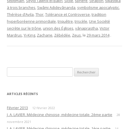
septimain
,
Seyid Tawfiq el-Bakri
,
Sicile
,
sphère
,
Strabon
,
swastika
à trois branches
,
Swâmi Adidevânanda
,
symbolisme apocalyptic
,
Thérèse d’Avila
,
Thor
,
Tolérance et Controverse
,
tradition
hyperboréenne primordiale
,
triquêtre
,
triscèle
,
Une Société
secrète sur le trône
,
union des Églises
,
vânaprastha
,
Victor
Mardrus
,
Yi-King
,
Zacharie
,
Zébédée
,
Zeus
, le
29 mars 2014
.
Rechercher :
ARTICLES RÉCENTS
Février 2013
12 février 2022
J. A. LAVIER. Médecine chinoise, médecine totale. 2ème partie
28
novembre 2021
J. A. LAVIER. Médecine chinoise, médecine totale. 1ère partie
14