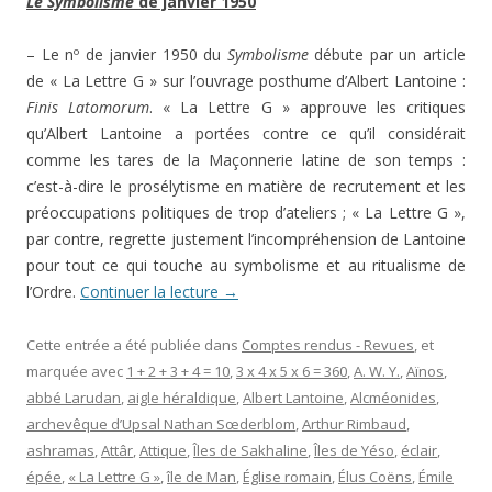
Le Symbolisme
de janvier 1950
– Le nº de janvier 1950 du
Symbolisme
débute par un article
de « La Lettre G » sur l’ouvrage posthume d’Albert Lantoine :
Finis Latomorum
. « La Lettre G » approuve les critiques
qu’Albert Lantoine a portées contre ce qu’il considérait
comme les tares de la Maçonnerie latine de son temps :
c’est-à-dire le prosélytisme en matière de recrutement et les
préoccupations politiques de trop d’ateliers ; « La Lettre G »,
par contre, regrette justement l’incompréhension de Lantoine
pour tout ce qui touche au symbolisme et au ritualisme de
l’Ordre.
Continuer la lecture
→
Cette entrée a été publiée dans
Comptes rendus - Revues
, et
marquée avec
1 + 2 + 3 + 4 = 10
,
3 x 4 x 5 x 6 = 360
,
A. W. Y.
,
Aïnos
,
abbé Larudan
,
aigle héraldique
,
Albert Lantoine
,
Alcméonides
,
archevêque d’Upsal Nathan Sœderblom
,
Arthur Rimbaud
,
ashramas
,
Attâr
,
Attique
,
Îles de Sakhaline
,
Îles de Yéso
,
éclair
,
épée
,
« La Lettre G »
,
île de Man
,
Église romain
,
Élus Coëns
,
Émile