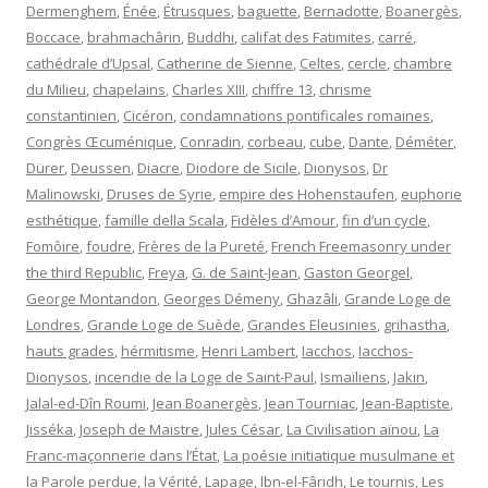
Dermenghem
,
Énée
,
Étrusques
,
baguette
,
Bernadotte
,
Boanergès
,
Boccace
,
brahmachârin
,
Buddhi
,
califat des Fatimites
,
carré
,
cathédrale d’Upsal
,
Catherine de Sienne
,
Celtes
,
cercle
,
chambre
du Milieu
,
chapelains
,
Charles XIII
,
chiffre 13
,
chrisme
constantinien
,
Cicéron
,
condamnations pontificales romaines
,
Congrès Œcuménique
,
Conradin
,
corbeau
,
cube
,
Dante
,
Déméter
,
Dürer
,
Deussen
,
Diacre
,
Diodore de Sicile
,
Dionysos
,
Dr
Malinowski
,
Druses de Syrie
,
empire des Hohenstaufen
,
euphorie
esthétique
,
famille della Scala
,
Fidèles d’Amour
,
fin d’un cycle
,
Fomôire
,
foudre
,
Frères de la Pureté
,
French Freemasonry under
the third Republic
,
Freya
,
G. de Saint-Jean
,
Gaston Georgel
,
George Montandon
,
Georges Démeny
,
Ghazâli
,
Grande Loge de
Londres
,
Grande Loge de Suède
,
Grandes Eleusinies
,
grihastha
,
hauts grades
,
hérmitisme
,
Henri Lambert
,
Iacchos
,
Iacchos-
Dionysos
,
incendie de la Loge de Saint-Paul
,
Ismaïliens
,
Jakin
,
Jalal-ed-Dîn Roumi
,
Jean Boanergès
,
Jean Tourniac
,
Jean-Baptiste
,
Jisséka
,
Joseph de Maistre
,
Jules César
,
La Civilisation aïnou
,
La
Franc-maçonnerie dans l’État
,
La poésie initiatique musulmane et
la Parole perdue
,
la Vérité
,
Lapage
,
lbn-el-Fâridh
,
Le tournis
,
Les