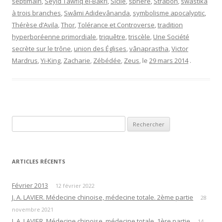
septimain
,
Seyid Tawfiq el-Bakri
,
Sicile
,
sphère
,
Strabon
,
swastika
à trois branches
,
Swâmi Adidevânanda
,
symbolisme apocalyptic
,
Thérèse d’Avila
,
Thor
,
Tolérance et Controverse
,
tradition
hyperboréenne primordiale
,
triquêtre
,
triscèle
,
Une Société
secrète sur le trône
,
union des Églises
,
vânaprastha
,
Victor
Mardrus
,
Yi-King
,
Zacharie
,
Zébédée
,
Zeus
, le
29 mars 2014
.
Rechercher :
ARTICLES RÉCENTS
Février 2013
12 février 2022
J. A. LAVIER. Médecine chinoise, médecine totale. 2ème partie
28
novembre 2021
J. A. LAVIER. Médecine chinoise, médecine totale. 1ère partie
14