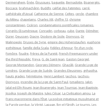
Dermenghem
,
Énée
,
Étrusques
,
baguette
,
Bernadotte
,
Boanergès
,
Boccace
,
brahmachârin
,
Buddhi
,
califat des Fatimites
,
carré
,
cathédrale d’Upsal
,
Catherine de Sienne
,
Celtes
,
cercle
,
chambre
du Milieu
,
chapelains
,
Charles XIII
,
chiffre 13
,
chrisme
constantinien
,
Cicéron
,
condamnations pontificales romaines
,
Congrès Œcuménique
,
Conradin
,
corbeau
,
cube
,
Dante
,
Déméter
,
Dürer
,
Deussen
,
Diacre
,
Diodore de Sicile
,
Dionysos
,
Dr
Malinowski
,
Druses de Syrie
,
empire des Hohenstaufen
,
euphorie
esthétique
,
famille della Scala
,
Fidèles d’Amour
,
fin d’un cycle
,
Fomôire
,
foudre
,
Frères de la Pureté
,
French Freemasonry under
the third Republic
,
Freya
,
G. de Saint-Jean
,
Gaston Georgel
,
George Montandon
,
Georges Démeny
,
Ghazâli
,
Grande Loge de
Londres
,
Grande Loge de Suède
,
Grandes Eleusinies
,
grihastha
,
hauts grades
,
hérmitisme
,
Henri Lambert
,
Iacchos
,
Iacchos-
Dionysos
,
incendie de la Loge de Saint-Paul
,
Ismaïliens
,
Jakin
,
Jalal-ed-Dîn Roumi
,
Jean Boanergès
,
Jean Tourniac
,
Jean-Baptiste
,
Jisséka
,
Joseph de Maistre
,
Jules César
,
La Civilisation aïnou
,
La
Franc-maçonnerie dans l’État
,
La poésie initiatique musulmane et
la Parole perdue
,
la Vérité
,
Lapage
,
lbn-el-Fâridh
,
Le tournis
,
Les