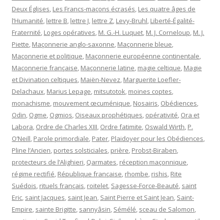
Deux Églises
,
Les Francs-maçons écrasés
,
Les quatre âges de
l’Humanité
,
lettre B
,
lettre J
,
lettre Z
,
Levy-Bruhl
,
Liberté-Égalité-
Fraternité
,
Loges opératives
,
M. G.-H. Luquet
,
M. J. Corneloup
,
M. J.
Piette
,
Maçonnerie anglo-saxonne
,
Maçonnerie bleue
,
Maçonnerie et politique
,
Maçonnerie européenne continentale
,
Maçonnerie française
,
Maçonnerie latine
,
magie celtique
,
Magie
et Divination celtiques
,
Maiën-Nevez
,
Marguerite Loefler-
Delachaux
,
Marius Lepage
,
mitsutotok
,
moines coptes
,
monachisme
,
mouvement œcuménique
,
Nosairis
,
Obédiences
,
Odin
,
Ogme
,
Ogmios
,
Oiseaux prophétiques
,
opérativité
,
Ora et
Labora
,
Ordre de Charles XIII
,
Ordre fatimite
,
Oswald Wirth
,
P.
O’Neill
,
Parole primordiale
,
Pater
,
Plaidoyer pour les Obédiences
,
Pline l’Ancien
,
portes solsticiales
,
prière
,
Probst-Biraben
,
protecteurs de l’Alighieri
,
Qarmates
,
réception maçonnique
,
régime rectifié
,
République française
,
rhombe
,
rishis
,
Rite
Suédois
,
rituels français
,
roitelet
,
Sagesse-Force-Beauté
,
saint
Eric
,
saint Jacques
,
saint Jean
,
Saint Pierre et Saint Jean
,
Saint-
Empire
,
sainte Brigitte
,
sannyâsin
,
Sémélé
,
sceau de Salomon
,