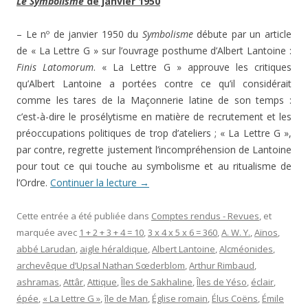
Le Symbolisme
de janvier 1950
– Le nº de janvier 1950 du
Symbolisme
débute par un article
de « La Lettre G » sur l’ouvrage posthume d’Albert Lantoine :
Finis Latomorum
. « La Lettre G » approuve les critiques
qu’Albert Lantoine a portées contre ce qu’il considérait
comme les tares de la Maçonnerie latine de son temps :
c’est-à-dire le prosélytisme en matière de recrutement et les
préoccupations politiques de trop d’ateliers ; « La Lettre G »,
par contre, regrette justement l’incompréhension de Lantoine
pour tout ce qui touche au symbolisme et au ritualisme de
l’Ordre.
Continuer la lecture
→
Cette entrée a été publiée dans
Comptes rendus - Revues
, et
marquée avec
1 + 2 + 3 + 4 = 10
,
3 x 4 x 5 x 6 = 360
,
A. W. Y.
,
Aïnos
,
abbé Larudan
,
aigle héraldique
,
Albert Lantoine
,
Alcméonides
,
archevêque d’Upsal Nathan Sœderblom
,
Arthur Rimbaud
,
ashramas
,
Attâr
,
Attique
,
Îles de Sakhaline
,
Îles de Yéso
,
éclair
,
épée
,
« La Lettre G »
,
île de Man
,
Église romain
,
Élus Coëns
,
Émile