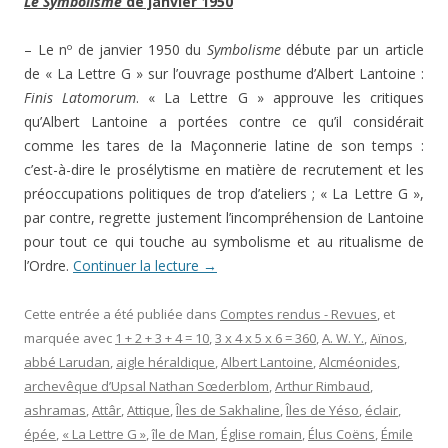
Le Symbolisme
de janvier 1950
– Le nº de janvier 1950 du
Symbolisme
débute par un article
de « La Lettre G » sur l’ouvrage posthume d’Albert Lantoine :
Finis Latomorum
. « La Lettre G » approuve les critiques
qu’Albert Lantoine a portées contre ce qu’il considérait
comme les tares de la Maçonnerie latine de son temps :
c’est-à-dire le prosélytisme en matière de recrutement et les
préoccupations politiques de trop d’ateliers ; « La Lettre G »,
par contre, regrette justement l’incompréhension de Lantoine
pour tout ce qui touche au symbolisme et au ritualisme de
l’Ordre.
Continuer la lecture
→
Cette entrée a été publiée dans
Comptes rendus - Revues
, et
marquée avec
1 + 2 + 3 + 4 = 10
,
3 x 4 x 5 x 6 = 360
,
A. W. Y.
,
Aïnos
,
abbé Larudan
,
aigle héraldique
,
Albert Lantoine
,
Alcméonides
,
archevêque d’Upsal Nathan Sœderblom
,
Arthur Rimbaud
,
ashramas
,
Attâr
,
Attique
,
Îles de Sakhaline
,
Îles de Yéso
,
éclair
,
épée
,
« La Lettre G »
,
île de Man
,
Église romain
,
Élus Coëns
,
Émile