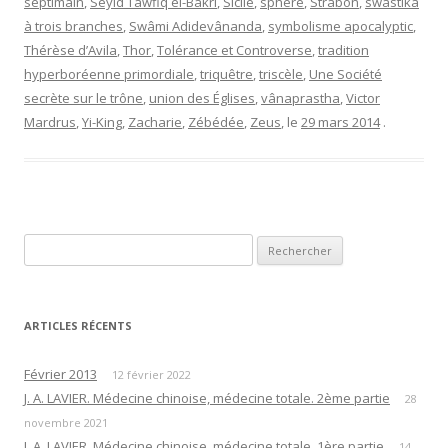
septimain
,
Seyid Tawfiq el-Bakri
,
Sicile
,
sphère
,
Strabon
,
swastika
à trois branches
,
Swâmi Adidevânanda
,
symbolisme apocalyptic
,
Thérèse d’Avila
,
Thor
,
Tolérance et Controverse
,
tradition
hyperboréenne primordiale
,
triquêtre
,
triscèle
,
Une Société
secrète sur le trône
,
union des Églises
,
vânaprastha
,
Victor
Mardrus
,
Yi-King
,
Zacharie
,
Zébédée
,
Zeus
, le
29 mars 2014
.
Rechercher :
ARTICLES RÉCENTS
Février 2013
12 février 2022
J. A. LAVIER. Médecine chinoise, médecine totale. 2ème partie
28
novembre 2021
J. A. LAVIER. Médecine chinoise, médecine totale. 1ère partie
14