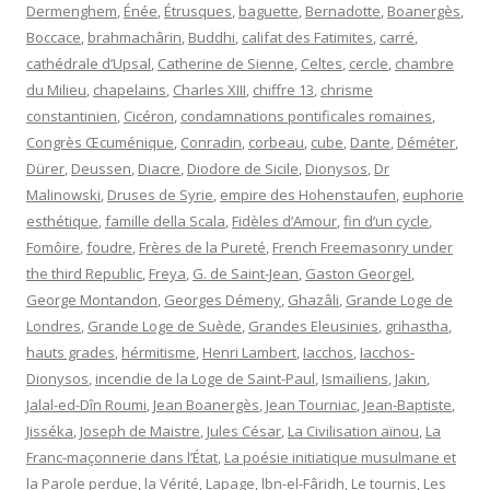
Dermenghem
,
Énée
,
Étrusques
,
baguette
,
Bernadotte
,
Boanergès
,
Boccace
,
brahmachârin
,
Buddhi
,
califat des Fatimites
,
carré
,
cathédrale d’Upsal
,
Catherine de Sienne
,
Celtes
,
cercle
,
chambre
du Milieu
,
chapelains
,
Charles XIII
,
chiffre 13
,
chrisme
constantinien
,
Cicéron
,
condamnations pontificales romaines
,
Congrès Œcuménique
,
Conradin
,
corbeau
,
cube
,
Dante
,
Déméter
,
Dürer
,
Deussen
,
Diacre
,
Diodore de Sicile
,
Dionysos
,
Dr
Malinowski
,
Druses de Syrie
,
empire des Hohenstaufen
,
euphorie
esthétique
,
famille della Scala
,
Fidèles d’Amour
,
fin d’un cycle
,
Fomôire
,
foudre
,
Frères de la Pureté
,
French Freemasonry under
the third Republic
,
Freya
,
G. de Saint-Jean
,
Gaston Georgel
,
George Montandon
,
Georges Démeny
,
Ghazâli
,
Grande Loge de
Londres
,
Grande Loge de Suède
,
Grandes Eleusinies
,
grihastha
,
hauts grades
,
hérmitisme
,
Henri Lambert
,
Iacchos
,
Iacchos-
Dionysos
,
incendie de la Loge de Saint-Paul
,
Ismaïliens
,
Jakin
,
Jalal-ed-Dîn Roumi
,
Jean Boanergès
,
Jean Tourniac
,
Jean-Baptiste
,
Jisséka
,
Joseph de Maistre
,
Jules César
,
La Civilisation aïnou
,
La
Franc-maçonnerie dans l’État
,
La poésie initiatique musulmane et
la Parole perdue
,
la Vérité
,
Lapage
,
lbn-el-Fâridh
,
Le tournis
,
Les