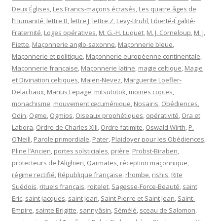
Deux Églises
,
Les Francs-maçons écrasés
,
Les quatre âges de
l’Humanité
,
lettre B
,
lettre J
,
lettre Z
,
Levy-Bruhl
,
Liberté-Égalité-
Fraternité
,
Loges opératives
,
M. G.-H. Luquet
,
M. J. Corneloup
,
M. J.
Piette
,
Maçonnerie anglo-saxonne
,
Maçonnerie bleue
,
Maçonnerie et politique
,
Maçonnerie européenne continentale
,
Maçonnerie française
,
Maçonnerie latine
,
magie celtique
,
Magie
et Divination celtiques
,
Maiën-Nevez
,
Marguerite Loefler-
Delachaux
,
Marius Lepage
,
mitsutotok
,
moines coptes
,
monachisme
,
mouvement œcuménique
,
Nosairis
,
Obédiences
,
Odin
,
Ogme
,
Ogmios
,
Oiseaux prophétiques
,
opérativité
,
Ora et
Labora
,
Ordre de Charles XIII
,
Ordre fatimite
,
Oswald Wirth
,
P.
O’Neill
,
Parole primordiale
,
Pater
,
Plaidoyer pour les Obédiences
,
Pline l’Ancien
,
portes solsticiales
,
prière
,
Probst-Biraben
,
protecteurs de l’Alighieri
,
Qarmates
,
réception maçonnique
,
régime rectifié
,
République française
,
rhombe
,
rishis
,
Rite
Suédois
,
rituels français
,
roitelet
,
Sagesse-Force-Beauté
,
saint
Eric
,
saint Jacques
,
saint Jean
,
Saint Pierre et Saint Jean
,
Saint-
Empire
,
sainte Brigitte
,
sannyâsin
,
Sémélé
,
sceau de Salomon
,