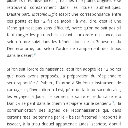
plusieurs rites adventices
, mais les 12 « points originels » se
retrouvent constamment dans les rituels authentiques.
D’autre part,
Masonic Light
établit une correspondance entre
ces points et les 12 fils de Jacob ; à vrai, dire, c’est là une
tâche qui n’est pas sans difficulté, parce qu’on ne sait pas s’il
faut ranger les patriarches suivant leur ordre naissance, ou
selon l’ordre suivi dans les bénédictions de la Genèse et du
Deutéronome, ou selon l’ordre de campement des tribus
8
dans le désert
.
Si l’on suit l’ordre de naissance, et si l’on adopte les 12 points
que nous avons proposés, la préparation du récipiendaire
sera rapportée à Ruben ; l’alarme à Siméon « instrument de
carnage » ; l’invocation à Lévi, père de la tribu sacerdotale ;
les voyages à Juda ; le serment « sacré et redoutable » à
9
Dan ; « serpent dans le chemin et vipère sur le sentier »
, la
communication des signes de reconnaissance qui, dans
certains rites, se termine par le « baiser fraternel » rapporté à
Issacar, à la tribu duquel appartenait Judas Iscariote, dont il