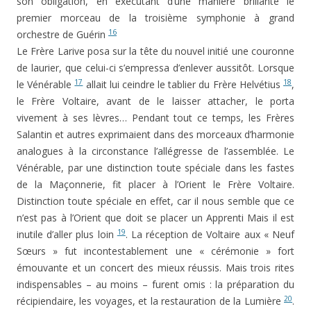
son obligation, en exécutant d’une manière brillante le
premier morceau de la troisième symphonie à grand
16
orchestre de Guérin
Le Frère Larive posa sur la tête du nouvel initié une couronne
de laurier, que celui-ci s’empressa d’enlever aussitôt. Lorsque
17
18
le Vénérable
allait lui ceindre le tablier du Frère Helvé­tius
,
le Frère Voltaire, avant de le laisser attacher, le porta
vivement à ses lèvres… Pendant tout ce temps, les Frères
Salantin et autres exprimaient dans des morceaux d’harmonie
analogues à la circonstance l’allégresse de l’as­semblée. Le
Vénérable, par une distinction toute spéciale dans les fastes
de la Maçonnerie, fit placer à l’Orient le Frère Voltaire.
Distinction toute spéciale en effet, car il nous semble que ce
n’est pas à l’Orient que doit se placer un Apprenti Mais il est
19
inutile d’aller plus loin
. La récep­tion de Voltaire aux « Neuf
Sœurs » fut incontestablement une « cérémonie » fort
émouvante et un concert des mieux réussis. Mais trois rites
indispensables – au moins – furent omis : la préparation du
20
récipiendaire, les voyages, et la restauration de la Lumière
.