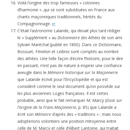
Voilà l’origine des trop fameuses « colonnes
d’harmonie » ,qui se sont substituées en France aux
chants maçonniques traditionnels, hérités du
Compagnonnage.
↩
C’était l’astronome Lalande, qui devait plus tard rédiger
le « Supplément » au
Dictionnaire des Athées
de son ami
Sylvain Maréchal (publié en 1800). Dans ce Dictionnaire,
Bossuet, Fénelon et Leibniz sont comptés au nombre
des athées. Une telle façon d’écrire l’histoire, pour le dire
en passant, n’est pas de nature à inspirer une confiance
aveugle dans le
Mémoire historique
sur la Maçonnerie
que Lalande écrivit pour l’Encyclopédie et qui est
considéré comme le seul document qu’on possède sur
les plus anciennes Loges françaises. Il est certes
probable, ainsi que le fait remarquer M. Marcy (
Essai sur
l’origine de la Franc-Maçonnerie
, p. 85) que Lalande a
écrit son
Mémoire
d’après des « traditions » ; mais nous
adopterions volontiers une position mitoyenne entre
celle de M. Marcy et celle d’Albert Lantoine, qui traitait