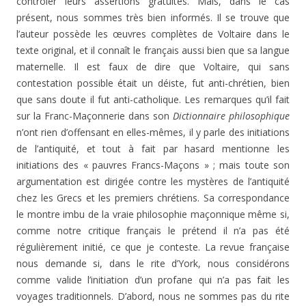
contrôler leurs assertions gratuites. Mais, dans le cas
présent, nous sommes très bien informés. Il se trouve que
l’auteur possède les œuvres complètes de Voltaire dans le
texte original, et il connaît le français aussi bien que sa langue
maternelle. Il est faux de dire que Voltaire, qui sans
contestation possible était un déiste, fut anti-chrétien, bien
que sans doute il fut anti-catholique. Les remarques qu’il fait
sur la Franc-Maçonnerie dans son
Dictionnaire philosophique
n’ont rien d’offensant en elles-mêmes, il y parle des initiations
de l’antiquité, et tout à fait par hasard mentionne les
initiations des « pauvres Francs-Maçons » ; mais toute son
argumentation est dirigée contre les mystères de l’antiquité
chez les Grecs et les premiers chrétiens. Sa correspondance
le montre imbu de la vraie philosophie maçonnique même si,
comme notre critique français le prétend il n’a pas été
régulièrement initié, ce que je conteste. La revue française
nous demande si, dans le rite d’York, nous considérons
comme valide l’initiation d’un profane qui n’a pas fait les
voyages traditionnels. D’abord, nous ne sommes pas du rite