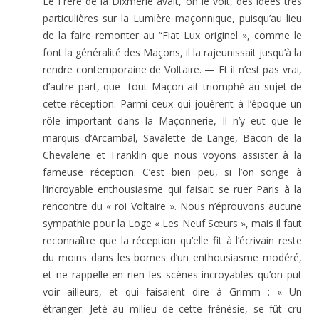
Le Frère de la Dixmerie avait, on le voit, des idées très
particulières sur la Lumière maçonnique, puisqu’au lieu
de la faire remonter au “Fiat Lux originel », comme le
font la généralité des Maçons, il la rajeunissait jusqu’à la
rendre contemporaine de Voltaire. — Et il n’est pas vrai,
d’autre part, que tout Maçon ait triomphé au sujet de
cette réception. Parmi ceux qui jouèrent à l’époque un
rôle important dans la Maçonnerie, Il n’y eut que le
marquis d’Arcambal, Savalette de Lange, Bacon de la
Chevalerie et Franklin que nous voyons assister à la
fameuse réception. C’est bien peu, si l’on songe à
l’incroyable enthousiasme qui faisait se ruer Paris à la
rencontre du « roi Voltaire ». Nous n’éprouvons aucune
sympathie pour la Loge « Les Neuf Sœurs », mais il faut
reconnaître que la réception qu’elle fit à l’écrivain reste
du moins dans les bornes d’un enthousiasme modéré,
et ne rappelle en rien les scènes incroyables qu’on put
voir ailleurs, et qui faisaient dire à Grimm : « Un
étranger. Jeté au milieu de cette frénésie, se fût cru