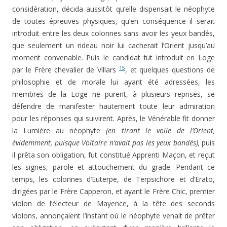
considération, décida aussi­tôt qu’elle dispensait le néophyte
de toutes épreuves phy­siques, qu’en conséquence il serait
introduit entre les deux colonnes sans avoir les yeux bandés,
que seulement un rideau noir lui cacherait l’Orient jusqu’au
moment convenable. Puis le candidat fut introduit en Loge
15
par le Frère chevalier de Villars
, et quelques questions de
philosophie et de morale lui ayant été adressées, les
membres de la Loge ne purent, à plusieurs reprises, se
défendre de manifester hau­tement toute leur admiration
pour les réponses qui suivirent. Après, le Vénérable fit donner
la Lumière au néophyte
(en tirant le voile de l’Orient,
évidemment, puisque Voltaire n’avait pas les yeux bandés),
puis
il prêta son obligation, fut constitué Apprenti Maçon, et reçut
les signes, parole et attou­chement du grade. Pendant ce
temps, les colonnes d’Euterpe, de Terpsichore et d’Erato,
dirigées par le Frère Capperon, et ayant le Frère Chic, premier
violon de l’électeur de Mayence, à la tête des seconds
violons, annonçaient l’ins­tant où le néophyte venait de prêter