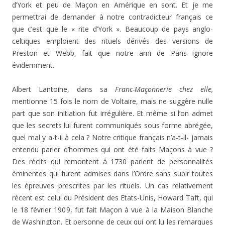
d’York et peu de Maçon en Amérique en sont. Et je me
permettrai de demander à notre contradicteur français ce
que c’est que le « rite d’York ». Beaucoup de pays anglo-
celtiques emploient des rituels dérivés des versions de
Preston et Webb, fait que notre ami de Paris ignore
évidemment.
Albert Lantoine, dans sa
Franc-Maçonnerie chez elle,
mentionne 15 fois le nom de Voltaire, mais ne suggère nulle
part que son initiation fut irrégulière. Et même si l’on admet
que les secrets lui furent communiqués sous forme abrégée,
quel mal y a-t-il à cela ? Notre critique français n’a-t-il- jamais
entendu parler d’hommes qui ont été faits Maçons à vue ?
Des récits qui remontent à 1730 parlent de personnalités
éminentes qui furent admises dans l’Ordre sans subir toutes
les épreuves prescrites par les rituels. Un cas relativement
récent est celui du Président des Etats-Unis, Howard Taft, qui
le 18 février 1909, fut fait Maçon à vue à la Maison Blanche
de Washington. Et personne de ceux qui ont lu les remarques