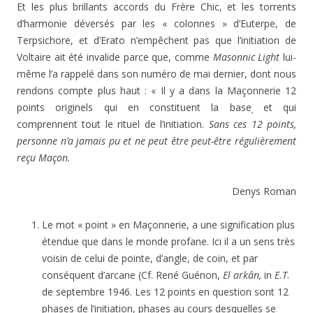
Et les plus brillants accords du Frère Chic, et les torrents
d’harmonie déversés par les « colonnes » d’Euterpe, de
Terpsichore, et d’Erato n’empêchent pas que l’initiation de
Voltaire ait été invalide parce que, comme
Masonnic
Light
lui-
même l’a rappelé dans son numéro de mai dernier, dont nous
rendons compte plus haut : « Il y a dans la Maçonnerie 12
points originels qui en constituent la base
et qui
,
comprennent tout le rituel de l’initiation.
Sans ces 12 points,
personne n’a jamais pu et ne peut être peut-être régulièrement
reçu Maçon.
Denys Roman
Le mot « point » en Maçonnerie, a une signification plus
étendue que dans le monde profane. Ici il a un sens très
voisin de celui de pointe, d’angle, de coin, et par
conséquent d’arcane (Cf. René Guénon,
El arkân,
in
E.T
.
de septembre 1946. Les 12 points en question sont 12
phases de l’initiation, phases au cours desquelles se