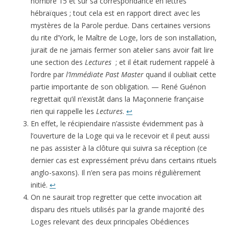
nombre 15 et sur sa correspondance en lettres
hébraïques ; tout cela est en rapport direct avec les
mystères de la Parole perdue. Dans certaines versions
du rite d’York, le Maître de Loge, lors de son installation,
jurait de ne jamais fermer son atelier sans avoir fait lire
une section des
Lectures
; et il était rudement rappelé à
l’ordre par
l’Immédiate Past Master
quand il oubliait cette
partie importante de son obligation. — René Guénon
regrettait qu’il n’existât dans la Maçonnerie française
rien qui rappelle les
Lectures
.
↩
En effet, le récipiendaire n’assiste évidemment pas à
l’ouverture de la Loge qui va le recevoir et il peut aussi
ne pas assister à la clôture qui suivra sa réception (ce
dernier cas est expressément prévu dans certains rituels
anglo-saxons). Il n’en sera pas moins régulièrement
initié.
↩
On ne saurait trop regretter que cette invocation ait
disparu des rituels utilisés par la grande majorité des
Loges relevant des deux princi­pales Obédiences