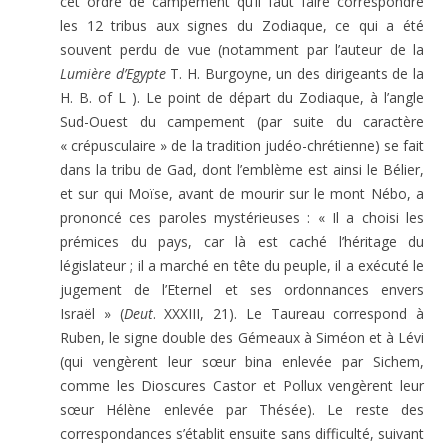
cet ordre de campement qu’il faut faire correspondre
les 12 tribus aux signes du Zodiaque, ce qui a été
souvent perdu de vue (notamment par l’auteur de la
Lumière d’Egypte
T. H. Burgoyne, un des dirigeants de la
H. B. of L ). Le point de départ du Zodiaque, à l’angle
Sud-Ouest du campement (par suite du caractère
« crépusculaire » de la tradition judéo-chrétienne) se fait
dans la tribu de Gad, dont l’emblème est ainsi le Bélier,
et sur qui Moïse, avant de mourir sur le mont Nébo, a
prononcé ces paroles mystérieuses : « Il a choisi les
prémices du pays, car là est caché l’héritage du
législateur ; il a marché en tête du peuple, il a exécuté le
jugement de l’Eternel et ses ordonnances envers
Israël » (
Deut
. XXXIII, 21). Le Taureau correspond à
Ruben, le signe double des Gémeaux à Siméon et à Lévi
(qui vengèrent leur sœur bina enlevée par Sichem,
comme les Dioscures Castor et Pollux vengèrent leur
sœur Hélène enlevée par Thésée). Le reste des
correspondances s’établit ensuite sans difficulté, suivant