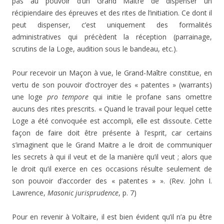
pas au pouvoir d’un Grand Maître de dispenser un
récipiendaire des épreuves et des rites de l’initiation. Ce dont il
peut dispenser, c’est uniquement des formalités
administratives qui précèdent la réception (parrainage,
scrutins de la Loge, audition sous le bandeau, etc.).
Pour recevoir un Maçon à vue, le Grand-Maître constitue, en
vertu de son pouvoir d’octroyer des « patentes » (warrants)
une loge
pro tempore
qui initie le profane sans omettre
aucuns des rites prescrits. « Quand le travail pour lequel cette
Loge a été convoquée est accompli, elle est dissoute. Cette
façon de faire doit être présente à l’esprit, car certains
s’imaginent que le Grand Maitre a le droit de communiquer
les secrets à qui il veut et de la manière qu’il veut ; alors que
le droit qu’il exerce en ces occasions résulte seulement de
son pouvoir d’accorder des « patentes » ». (Rev. John I.
Lawrence,
Masonic jurisprudence
, p. 7)
Pour en revenir à Voltaire, il est bien évident qu’il n’a pu être