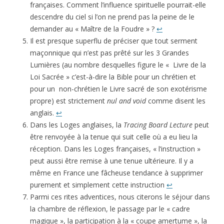
françaises. Comment l’influence spirituelle pourrait-elle
descendre du ciel si l’on ne prend pas la peine de le
demander au « Maître de la Foudre » ?
↩
Il est presque superflu de préciser que tout serment
maçonnique qui n’est pas prêté sur les 3 Grandes
Lumières (au nombre desquelles figure le « Livre de la
Loi Sacrée » c’est-à-dire la Bible pour un chrétien et
pour un non-chrétien le Livre sacré de son exotérisme
propre) est strictement
nul and void
comme disent les
anglais.
↩
Dans les Loges anglaises, la
Tracing Board Lecture
peut
être renvoyée à la tenue qui suit celle où a eu lieu la
réception. Dans les Loges françaises, « l’instruction »
peut aussi être remise à une tenue ultérieure. Il y a
même en France une fâcheuse tendance à supprimer
purement et simplement cette instruction
↩
Parmi ces rites adventices, nous citerons le séjour dans
la chambre de réflexion, le passage par le « cadre
magique », la participation à la « coupe amertume », la