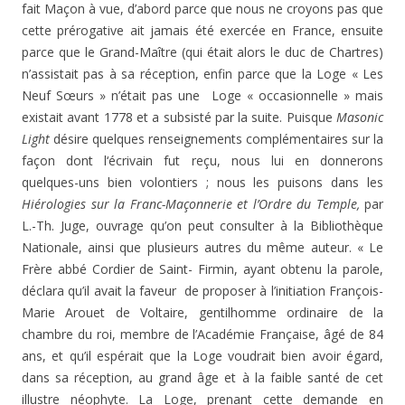
fait Maçon à vue, d’abord parce que nous ne croyons pas que
cette prérogative ait jamais été exercée en France, ensuite
parce que le Grand-Maître (qui était alors le duc de Chartres)
n’assistait pas à sa réception, enfin parce que la Loge « Les
Neuf Sœurs » n’était pas une Loge « occasionnelle » mais
existait avant 1778 et a subsisté par la suite. Puisque
Masonic
Light
désire quelques renseignements complémentaires sur la
façon dont l‘écrivain fut reçu, nous lui en donnerons
quelques-uns bien volontiers ; nous les puisons dans les
Hiérologies sur la Franc-Maçonnerie et l’Ordre du Temple,
par
L.-Th. Juge, ouvrage qu’on peut consulter à la Bibliothèque
Nationale, ainsi que plusieurs autres du même auteur. « Le
Frère abbé Cordier de Saint- Firmin, ayant obtenu la parole,
déclara qu’il avait la faveur de proposer à l’initiation François-
Marie Arouet de Voltaire, gentilhomme ordinaire de la
chambre du roi, membre de l’Académie Française, âgé de 84
ans, et qu’il espérait que la Loge voudrait bien avoir égard,
dans sa réception, au grand âge et à la faible santé de cet
illustre néophyte. La Loge, prenant cette demande en