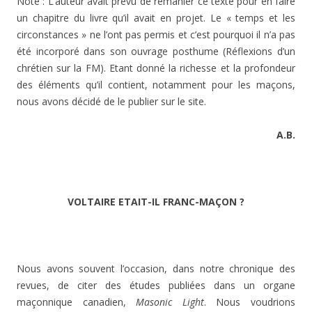
Note : L’auteur avait prévu de remanier ce texte pour en faire
un chapitre du livre qu’il avait en projet. Le « temps et les
circonstances » ne l’ont pas permis et c’est pourquoi il n’a pas
été incorporé dans son ouvrage posthume (Réflexions d’un
chrétien sur la FM). Etant donné la richesse et la profondeur
des éléments qu’il contient, notamment pour les maçons,
nous avons décidé de le publier sur le site.
A.B.
VOLTAIRE ETAIT-IL FRANC-MAÇON ?
Nous avons souvent l’occasion, dans notre chronique des
revues, de citer des études publiées dans un organe
maçonnique canadien,
Masonic Light
. Nous voudrions