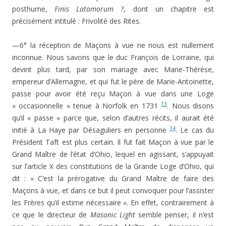
posthume,
Finis Latomorum ?
, dont un chapitre est
précisément intitulé : Frivolité des Rites.
—6° la réception de Maçons à vue ne nous est nullement
inconnue. Nous savons que le duc François de Lorraine, qui
devint plus tard, par son mariage avec Marie-Thérèse,
empereur d’Allemagne, et qui fut le père de Marie-Antoinette,
passe pour avoir été reçu Maçon à vue dans une Loge
13
« occasionnelle » tenue à Norfolk en 1731
. Nous disons
qu’il « passe » parce que, selon d’autres récits, il aurait été
14
initié à La Haye par Désaguliers en personne
. Le cas du
Président Taft est plus certain. Il fut fait Maçon à vue par le
Grand Maître de l’état d’Ohio, lequel en agissant, s’appuyait
sur l’article X des constitutions de la Grande Loge d’Ohio, qui
dit : « C’est la prérogative du Grand Maître de faire des
Maçons à vue, et dans ce but il peut convoquer pour l’assister
les Frères qu’il estime nécessaire ». En effet, contrairement à
ce que le directeur de
Masonic Light
semble penser, il n’est