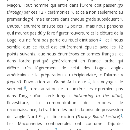
Maçon, Tout homme qui entre dans l’Ordre doit passer
(go
through)
par ces 12 « cérémonies », et cela non seulement au
premier degré, mais encore dans chaque grade subsé­quent ».
L’auteur énumère ensuite ces 12 points ; mais nous pensons
qu’il n’aurait pas dû y faire figurer l’ouverture et la clôture de la
3
Loge, qui ne font pas partie du rituel d’ini­tiation
; et il nous
semble que ce rituel est entièrement épuisé avec les 12
points suivants, que nous énumérons en termes français, et
dans l’ordre pratiqué généralement en France, ordre qui
diffère très légèrement de celui des Loges anglo-
américaines : la préparation du récipiendaire, « l’alarme »
4
(report),
l’invocation au Grand Architecte
, les voyages, le
5
serment
, la restauration de la Lumière, les « premiers pas
dans l’angle d’un carré long »
(advancing to the altar),
l’investiture, la communication des modes de
reconnaissance, la tradition des outils, la prise de possession
6
de l’angle Nord-Est, et l’instruction (
Tracing Board Lecture
)
.
Les Maçonneries continentales ont coutume d’ajouter
7