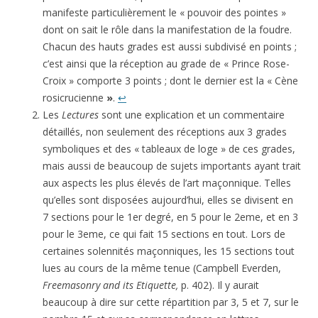
manifeste particulièrement le « pouvoir des pointes »
dont on sait le rôle dans la manifestation de la foudre.
Chacun des hauts grades est aussi subdivisé en points ;
c’est ainsi que la réception au grade de « Prince Rose-
Croix » comporte 3 points ; dont le dernier est la « Cène
rosicrucienne
»
.
↩
Les
Lectures
sont une explication et un commentaire
détaillés, non seulement des réceptions aux 3 grades
symboliques et des « tableaux de loge » de ces grades,
mais aussi de beaucoup de sujets importants ayant trait
aux aspects les plus élevés de l’art maçonnique. Telles
qu’elles sont disposées aujourd’hui, elles se divisent en
7 sections pour le 1er degré, en 5 pour le 2eme, et en 3
pour le 3eme, ce qui fait 15 sections en tout. Lors de
cer­taines solennités maçonniques, les 15 sections tout
lues au cours de la même tenue (Campbell Everden,
Freemasonry and its Etiquette,
p. 402). Il y aurait
beaucoup à dire sur cette répartition par 3, 5 et 7, sur le