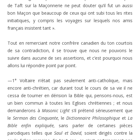
de Taft sur la Maçonnerie ne peut douter qu’il fut un aussi
bon Maçon que beaucoup de ceux qui ont subi tous les rites
initiatiques, y compris les voyages sur lesquels nos amis
français insistent tant ».
Tout en remerciant notre confrère canadien du ton courtois
de sa contradiction, il se trouve que nous ne pouvons le
suivre dans aucune de ses assertions, et c’est pourquoi nous
allons lui répondre point par point.
—1° Voltaire n’était pas seulement anti-catho­lique, mais
encore anti-chrétien, car durant tout le cours de sa vie il ne
cessa de tourner en dérision la Bible qui, pensons-nous, est
un bien commun à toutes les Eglises chrétiennes ; et nous
demanderons à
Masonic Light
s’il prétend sérieuse­ment que
le
Sermon des Cinquante,
le
Dictionnaire Philoso­phique
et
La
Bible enfin expliquée,
sans parler de certaines pièces
parodiques telles que
Saul et David,
soient dirigés contre la