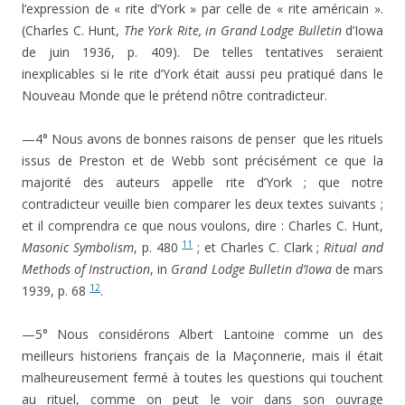
l’expression de « rite d’York » par celle de « rite américain ».
(Charles C. Hunt,
The York Rite, in Grand Lodge Bulletin
d’Iowa
de juin 1936, p. 409). De telles tentatives seraient
inexplicables si le rite d’York était aussi peu pratiqué dans le
Nouveau Monde que le prétend nôtre contradicteur.
—4° Nous avons de bonnes raisons de penser que les rituels
issus de Preston et de Webb sont précisément ce que la
majorité des auteurs appelle rite d’York ; que notre
contradicteur veuille bien comparer les deux textes suivants ;
et il comprendra ce que nous voulons, dire : Charles C. Hunt,
11
Masonic Symbolism
, p. 480
; et Charles C. Clark ;
Ritual and
Methods of Instruction
, in
Grand Lodge Bulletin d’Iowa
de mars
12
1939, p. 68
.
—5° Nous considérons Albert Lantoine comme un des
meilleurs historiens français de la Maçonnerie, mais il était
malheureusement fermé à toutes les questions qui touchent
au rituel, comme on peut le voir dans son ouvrage