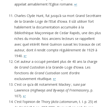
appelait aimablement l’Eglise romaine.
↩
Charles Clyde Hunt, fut jusqu’à sa mort Grand Secrétaire
de la Grande-Loge de l’Etat d’Iowa. Il sût utiliser fort
habilement la documentation accumulée à la
Bibliothèque Maçonnique de Cedar Rapids, une des plus
riches du monde. Nos anciens lecteurs se rappellent
avec quel intérêt René Guénon suivait les travaux de cet
auteur, dont il rendit compte régulièrement de 1929 à
1940.
↩
Cet auteur a occupé pendant plus de 40 ans la charge
de
Grand Custodian
à la Grande-Loge d’Iowa. Les
fonctions de
Grand Custodian
sont d’ordre
exclusivement rituélique.
↩
C’est ce qu’a dit notamment Mackey ; suivi par
Lawrence (
Highways and By-ways of Freemasonry
, p.
107).
↩
C’est l’opinion de Thory (
Acta Latomorum
, t. I. p. 25) et