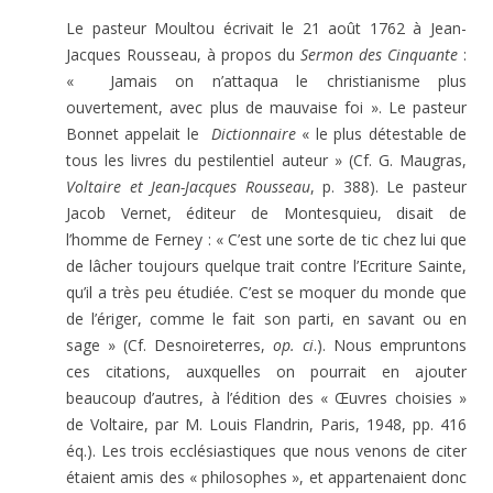
Le pasteur Moultou écrivait le 21 août 1762 à Jean-
Jacques Rousseau, à propos du
Sermon des Cinquante
:
« Jamais on n’attaqua le christianisme plus
ouvertement, avec plus de mauvaise foi ». Le pasteur
Bonnet appelait le
Dictionnaire
« le plus détestable de
tous les livres du pestilentiel auteur » (Cf. G. Maugras,
Voltaire et Jean-Jacques Rousseau
, p. 388). Le pasteur
Jacob Vernet, éditeur de Montesquieu, disait de
l’homme de Ferney : « C’est une sorte de tic chez lui que
de lâcher toujours quelque trait contre l’Ecriture Sainte,
qu’il a très peu étudiée. C’est se moquer du monde que
de l’ériger, comme le fait son parti, en savant ou en
sage » (Cf. Desnoireterres,
op. ci
.). Nous empruntons
ces citations, auxquelles on pourrait en ajouter
beaucoup d’autres, à l’édition des « Œuvres choisies »
de Voltaire, par M. Louis Flandrin, Paris, 1948, pp. 416
éq.). Les trois ecclésiastiques que nous venons de citer
étaient amis des « philosophes », et appartenaient donc