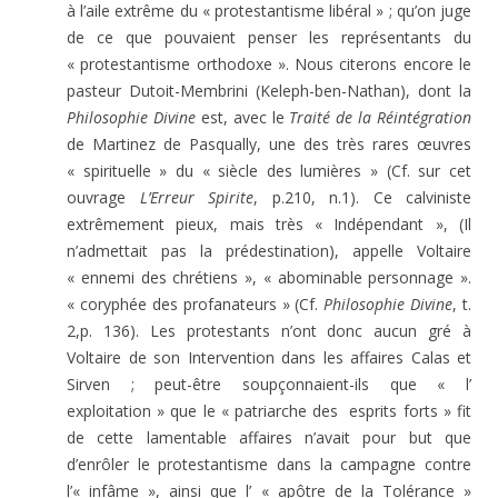
à l’aile extrême du « protestantisme libéral » ; qu’on juge
de ce que pouvaient penser les représentants du
« protestantisme orthodoxe ». Nous citerons encore le
pasteur Dutoit-Membrini (Keleph-ben-Nathan), dont la
Philosophie Divine
est, avec le
Traité de la Réintégration
de Martinez de Pasqually, une des très rares œuvres
« spirituelle » du « siècle des lumières » (Cf. sur cet
ouvrage
L’Erreur Spirite
, p.210, n.1). Ce calviniste
extrêmement pieux, mais très « Indépendant », (Il
n’admettait pas la prédestination), appelle Voltaire
« ennemi des chrétiens », « abominable personnage ».
« coryphée des profanateurs » (Cf.
Philosophie Divine
, t.
2,p. 136). Les protestants n’ont donc aucun gré à
Voltaire de son Intervention dans les affaires Calas et
Sirven ; peut-être soupçonnaient-ils que « l’
exploitation » que le « patriarche des esprits forts » fit
de cette lamentable affaires n’avait pour but que
d’enrôler le protestantisme dans la campagne contre
l’« infâme », ainsi que l’ « apôtre de la Tolérance »