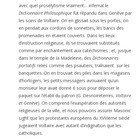
avec quel prosély­tisme vraiment… infernal le
Dictionnaire Philosophique
fut répandu dans Genève par
les soins de Voltaire. On en glissait sous les portes, on
en pendait aux cordons de sonnettes, les bancs des
promenades en étaient couverts. Dans les lieux
d’instruction religieuse, ils se trouvaient substitués
comme par enchantement aux catéchismes ; et, jusque
dans le temple de la Madeleine, des
Dictionnaires
portatifs
reliés comme des psautiers, traînaient sur les
banquettes. On en trouvait des piles dans les magasins
d’horlogers, les petits messagers avouaient qu’un
monsieur leur avait donné 6 sous pour déposer le
paquet sur l’établi du patron (G. Desnoireterres,
Voltaire
et Genève
). On comprend l’exaspération des autorités
religieuses de la ville, et nous pouvons assurer Masonic
Light que les protestants européens du XVIIIeme siècle
jugeaient Voltaire avec autant d’indignation que les
catholiques.