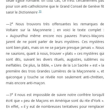
seule Eglise romaine. En tout cas, ce n’est certainement pas
pour son anti-catholicisme que le Grand Conseil de Genève fit
10
saisir le
Dictionnaire
—2° Nous trouvons très offensantes les remarques de
Voltaire sur la Maçonnerie ; en voici le texte complet :
« Aujourd’hui même encore nos pauvres Francs-Maçons
jurent de ne point parler de leurs mystères. Ces mystères
sont bien plats, mais on ne se parjure presque jamais ». Nous
ne saurions, quant à nous, trouver
«
plats » ces mystères qui
sont dits, suivant les divers rituels, augustes, sublimes ou
ineffables. De plus, la Bible, « Livre de la Loi Sacrée » est « la
première des trois Grandes Lumières de la Maçonnerie », et
quiconque y touche se révèle non seulement anti-chrétien,
mais encore anti-maçon.
—3° Il nous est impossible de suivre notre confrère lorsqu’il
écrit que « peu de Maçons en Amérique sont du rite d’York ».
En effet, « il y eut de nombreuses tentatives pour remplacer