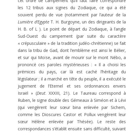
cet ordre de campement qu’il faut faire correspondre
les 12 tribus aux signes du Zodiaque, ce qui a été
souvent perdu de vue (notamment par l’auteur de la
Lumière d’Egypte
T. H. Burgoyne, un des dirigeants de la
H. B. of L ). Le point de départ du Zodiaque, à l’angle
Sud-Ouest du campement (par suite du caractère
« crépusculaire » de la tradition judéo-chrétienne) se fait
dans la tribu de Gad, dont l’emblème est ainsi le Bélier,
et sur qui Moïse, avant de mourir sur le mont Nébo, a
prononcé ces paroles mystérieuses : « Il a choisi les
prémices du pays, car là est caché l’héritage du
législateur ; il a marché en tête du peuple, il a exécuté le
jugement de l’Eternel et ses ordonnances envers
Israël » (
Deut
. XXXIII, 21). Le Taureau correspond à
Ruben, le signe double des Gémeaux à Siméon et à Lévi
(qui vengèrent leur sœur bina enlevée par Sichem,
comme les Dioscures Castor et Pollux vengèrent leur
sœur Hélène enlevée par Thésée). Le reste des
correspondances s’établit ensuite sans difficulté, suivant