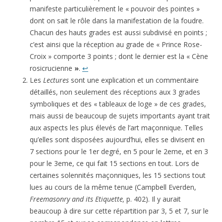
manifeste particulièrement le « pouvoir des pointes »
dont on sait le rôle dans la manifestation de la foudre.
Chacun des hauts grades est aussi subdivisé en points ;
c’est ainsi que la réception au grade de « Prince Rose-
Croix » comporte 3 points ; dont le dernier est la « Cène
rosicrucienne
»
.
↩
Les
Lectures
sont une explication et un commentaire
détaillés, non seulement des réceptions aux 3 grades
symboliques et des « tableaux de loge » de ces grades,
mais aussi de beaucoup de sujets importants ayant trait
aux aspects les plus élevés de l’art maçonnique. Telles
qu’elles sont disposées aujourd’hui, elles se divisent en
7 sections pour le 1er degré, en 5 pour le 2eme, et en 3
pour le 3eme, ce qui fait 15 sections en tout. Lors de
cer­taines solennités maçonniques, les 15 sections tout
lues au cours de la même tenue (Campbell Everden,
Freemasonry and its Etiquette,
p. 402). Il y aurait
beaucoup à dire sur cette répartition par 3, 5 et 7, sur le