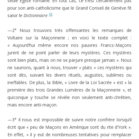
seule Eglise romaine. En tout cas, ce n’est certainement pas
pour son anti-catholicisme que le Grand Conseil de Genève fit
10
saisir le
Dictionnaire
—2° Nous trouvons très offensantes les remarques de
Voltaire sur la Maçonnerie ; en voici le texte complet :
« Aujourd’hui même encore nos pauvres Francs-Maçons
jurent de ne point parler de leurs mystères. Ces mystères
sont bien plats, mais on ne se parjure presque jamais ». Nous
ne saurions, quant à nous, trouver
«
plats » ces mystères qui
sont dits, suivant les divers rituels, augustes, sublimes ou
ineffables. De plus, la Bible, « Livre de la Loi Sacrée » est « la
première des trois Grandes Lumières de la Maçonnerie », et
quiconque y touche se révèle non seulement anti-chrétien,
mais encore anti-maçon.
—3° Il nous est impossible de suivre notre confrère lorsqu’il
écrit que « peu de Maçons en Amérique sont du rite d’York ».
En effet, « il y eut de nombreuses tentatives pour remplacer