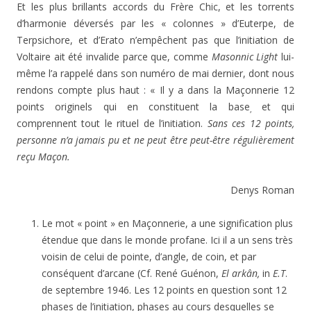
Et les plus brillants accords du Frère Chic, et les torrents
d’harmonie déversés par les « colonnes » d’Euterpe, de
Terpsichore, et d’Erato n’empêchent pas que l’initiation de
Voltaire ait été invalide parce que, comme
Masonnic
Light
lui-
même l’a rappelé dans son numéro de mai dernier, dont nous
rendons compte plus haut : « Il y a dans la Maçonnerie 12
points originels qui en constituent la base
et qui
,
comprennent tout le rituel de l’initiation.
Sans ces 12 points,
personne n’a jamais pu et ne peut être peut-être régulièrement
reçu Maçon.
Denys Roman
Le mot « point » en Maçonnerie, a une signification plus
étendue que dans le monde profane. Ici il a un sens très
voisin de celui de pointe, d’angle, de coin, et par
conséquent d’arcane (Cf. René Guénon,
El arkân,
in
E.T
.
de septembre 1946. Les 12 points en question sont 12
phases de l’initiation, phases au cours desquelles se