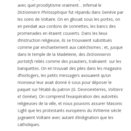
avec quel prosély­tisme vraiment… infernal le
Dictionnaire Philosophique
fut répandu dans Genève par
les soins de Voltaire. On en glissait sous les portes, on
en pendait aux cordons de sonnettes, les bancs des
promenades en étaient couverts. Dans les lieux
d’instruction religieuse, ils se trouvaient substitués
comme par enchantement aux catéchismes ; et, jusque
dans le temple de la Madeleine, des
Dictionnaires
portatifs
reliés comme des psautiers, traînaient sur les
banquettes. On en trouvait des piles dans les magasins
d’horlogers, les petits messagers avouaient qu’un
monsieur leur avait donné 6 sous pour déposer le
paquet sur l’établi du patron (G. Desnoireterres,
Voltaire
et Genève
). On comprend l’exaspération des autorités
religieuses de la ville, et nous pouvons assurer Masonic
Light que les protestants européens du XVIIIeme siècle
jugeaient Voltaire avec autant d’indignation que les
catholiques.