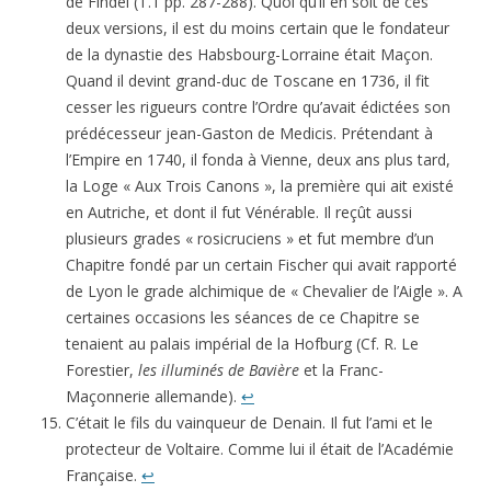
de Findel (T.1 pp. 287-288). Quoi qu’il en soit de ces
deux versions, il est du moins certain que le fondateur
de la dynastie des Habsbourg-Lorraine était Maçon.
Quand il devint grand-duc de Toscane en 1736, il fit
cesser les rigueurs contre l’Ordre qu’avait édictées son
prédécesseur jean-Gaston de Medicis. Prétendant à
l’Empire en 1740, il fonda à Vienne, deux ans plus tard,
la Loge « Aux Trois Canons », la première qui ait existé
en Autriche, et dont il fut Vénérable. Il reçût aussi
plusieurs grades « rosicruciens » et fut membre d’un
Chapitre fondé par un certain Fischer qui avait rapporté
de Lyon le grade alchimique de « Chevalier de l’Aigle ». A
certaines occasions les séances de ce Chapitre se
tenaient au palais impérial de la Hofburg (Cf. R. Le
Forestier,
les illuminés de Bavière
et la Franc-
Maçonnerie allemande).
↩
C’était le fils du vainqueur de Denain. Il fut l’ami et le
protecteur de Voltaire. Comme lui il était de l’Académie
Française.
↩