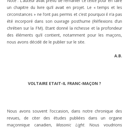
Note : L’auteur avait prévu de remanier ce texte pour en faire
un chapitre du livre qu’il avait en projet. Le « temps et les
circonstances » ne l’ont pas permis et c’est pourquoi il n’a pas
été incorporé dans son ouvrage posthume (Réflexions d’un
chrétien sur la FM). Etant donné la richesse et la profondeur
des éléments qu’il contient, notamment pour les maçons,
nous avons décidé de le publier sur le site.
A.B.
VOLTAIRE ETAIT-IL FRANC-MAÇON ?
Nous avons souvent l’occasion, dans notre chronique des
revues, de citer des études publiées dans un organe
maçonnique canadien,
Masonic Light
. Nous voudrions