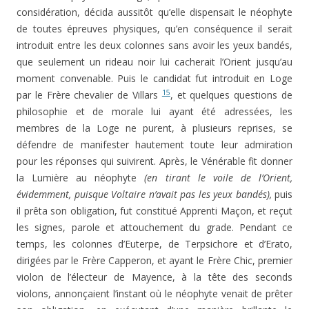
considération, décida aussi­tôt qu’elle dispensait le néophyte
de toutes épreuves phy­siques, qu’en conséquence il serait
introduit entre les deux colonnes sans avoir les yeux bandés,
que seulement un rideau noir lui cacherait l’Orient jusqu’au
moment convenable. Puis le candidat fut introduit en Loge
15
par le Frère chevalier de Villars
, et quelques questions de
philosophie et de morale lui ayant été adressées, les
membres de la Loge ne purent, à plusieurs reprises, se
défendre de manifester hau­tement toute leur admiration
pour les réponses qui suivirent. Après, le Vénérable fit donner
la Lumière au néophyte
(en tirant le voile de l’Orient,
évidemment, puisque Voltaire n’avait pas les yeux bandés),
puis
il prêta son obligation, fut constitué Apprenti Maçon, et reçut
les signes, parole et attou­chement du grade. Pendant ce
temps, les colonnes d’Euterpe, de Terpsichore et d’Erato,
dirigées par le Frère Capperon, et ayant le Frère Chic, premier
violon de l’électeur de Mayence, à la tête des seconds
violons, annonçaient l’ins­tant où le néophyte venait de prêter