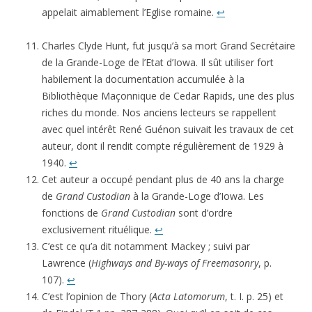
appelait aimablement l’Eglise romaine.
↩
Charles Clyde Hunt, fut jusqu’à sa mort Grand Secrétaire
de la Grande-Loge de l’Etat d’Iowa. Il sût utiliser fort
habilement la documentation accumulée à la
Bibliothèque Maçonnique de Cedar Rapids, une des plus
riches du monde. Nos anciens lecteurs se rappellent
avec quel intérêt René Guénon suivait les travaux de cet
auteur, dont il rendit compte régulièrement de 1929 à
1940.
↩
Cet auteur a occupé pendant plus de 40 ans la charge
de
Grand Custodian
à la Grande-Loge d’Iowa. Les
fonctions de
Grand Custodian
sont d’ordre
exclusivement rituélique.
↩
C’est ce qu’a dit notamment Mackey ; suivi par
Lawrence (
Highways and By-ways of Freemasonry
, p.
107).
↩
C’est l’opinion de Thory (
Acta Latomorum
, t. I. p. 25) et