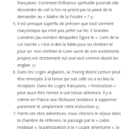
françaises. Comment l’influence spirituelle pourrait-elle
descendre du ciel si l’on ne prend pas la peine de le
demander au « Maître de la Foudre » ?
↩
Il est presque superflu de préciser que tout serment
maçonnique qui n’est pas prêté sur les 3 Grandes
Lumières (au nombre desquelles figure le « Livre de la
Loi Sacrée » c’est-à-dire la Bible pour un chrétien et
pour un non-chrétien le Livre sacré de son exotérisme
propre) est strictement
nul and void
comme disent les
anglais.
↩
Dans les Loges anglaises, la
Tracing Board Lecture
peut
être renvoyée à la tenue qui suit celle où a eu lieu la
réception. Dans les Loges françaises, « l’instruction »
peut aussi être remise à une tenue ultérieure. Il y a
même en France une fâcheuse tendance à supprimer
purement et simplement cette instruction
↩
Parmi ces rites adventices, nous citerons le séjour dans
la chambre de réflexion, le passage par le « cadre
magique », la participation à la « coupe amertume », la