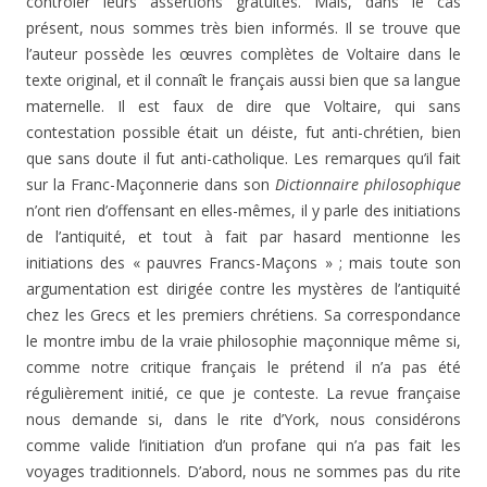
contrôler leurs assertions gratuites. Mais, dans le cas
présent, nous sommes très bien informés. Il se trouve que
l’auteur possède les œuvres complètes de Voltaire dans le
texte original, et il connaît le français aussi bien que sa langue
maternelle. Il est faux de dire que Voltaire, qui sans
contestation possible était un déiste, fut anti-chrétien, bien
que sans doute il fut anti-catholique. Les remarques qu’il fait
sur la Franc-Maçonnerie dans son
Dictionnaire philosophique
n’ont rien d’offensant en elles-mêmes, il y parle des initiations
de l’antiquité, et tout à fait par hasard mentionne les
initiations des « pauvres Francs-Maçons » ; mais toute son
argumentation est dirigée contre les mystères de l’antiquité
chez les Grecs et les premiers chrétiens. Sa correspondance
le montre imbu de la vraie philosophie maçonnique même si,
comme notre critique français le prétend il n’a pas été
régulièrement initié, ce que je conteste. La revue française
nous demande si, dans le rite d’York, nous considérons
comme valide l’initiation d’un profane qui n’a pas fait les
voyages traditionnels. D’abord, nous ne sommes pas du rite