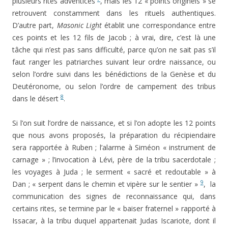
plusieurs rites adventices
, mais les 12 « points originels » se
retrouvent constamment dans les rituels authentiques.
D’autre part,
Masonic Light
établit une correspondance entre
ces points et les 12 fils de Jacob ; à vrai, dire, c’est là une
tâche qui n’est pas sans difficulté, parce qu’on ne sait pas s’il
faut ranger les patriarches suivant leur ordre naissance, ou
selon l’ordre suivi dans les bénédictions de la Genèse et du
Deutéronome, ou selon l’ordre de campement des tribus
8
dans le désert
.
Si l’on suit l’ordre de naissance, et si l’on adopte les 12 points
que nous avons proposés, la préparation du récipiendaire
sera rapportée à Ruben ; l’alarme à Siméon « instrument de
carnage » ; l’invocation à Lévi, père de la tribu sacerdotale ;
les voyages à Juda ; le serment « sacré et redoutable » à
9
Dan ; « serpent dans le chemin et vipère sur le sentier »
, la
communication des signes de reconnaissance qui, dans
certains rites, se termine par le « baiser fraternel » rapporté à
Issacar, à la tribu duquel appartenait Judas Iscariote, dont il