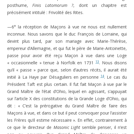
posthume,
Finis Latomorum ?
, dont un chapitre est
précisément intitulé : Frivolité des Rites.
—6° la réception de Maçons à vue ne nous est nullement
inconnue. Nous savons que le duc François de Lorraine, qui
devint plus tard, par son mariage avec Marie-Thérèse,
empereur d’Allemagne, et qui fut le père de Marie-Antoinette,
passe pour avoir été reçu Maçon à vue dans une Loge
13
« occasionnelle » tenue à Norfolk en 1731
. Nous disons
qu’il « passe » parce que, selon d’autres récits, il aurait été
14
initié à La Haye par Désaguliers en personne
. Le cas du
Président Taft est plus certain. Il fut fait Maçon à vue par le
Grand Maître de l’état d’Ohio, lequel en agissant, s’appuyait
sur l’article X des constitutions de la Grande Loge d’Ohio, qui
dit : « C’est la prérogative du Grand Maître de faire des
Maçons à vue, et dans ce but il peut convoquer pour l’assister
les Frères qu’il estime nécessaire ». En effet, contrairement à
ce que le directeur de
Masonic Light
semble penser, il n’est