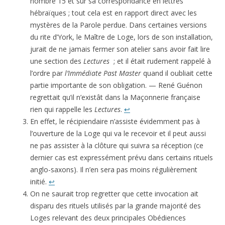
nombre 15 et sur sa correspondance en lettres
hébraïques ; tout cela est en rapport direct avec les
mystères de la Parole perdue. Dans certaines versions
du rite d’York, le Maître de Loge, lors de son installation,
jurait de ne jamais fermer son atelier sans avoir fait lire
une section des
Lectures
; et il était rudement rappelé à
l’ordre par
l’Immédiate Past Master
quand il oubliait cette
partie importante de son obligation. — René Guénon
regrettait qu’il n’existât dans la Maçonnerie française
rien qui rappelle les
Lectures
.
↩
En effet, le récipiendaire n’assiste évidemment pas à
l’ouverture de la Loge qui va le recevoir et il peut aussi
ne pas assister à la clôture qui suivra sa réception (ce
dernier cas est expressément prévu dans certains rituels
anglo-saxons). Il n’en sera pas moins régulièrement
initié.
↩
On ne saurait trop regretter que cette invocation ait
disparu des rituels utilisés par la grande majorité des
Loges relevant des deux princi­pales Obédiences