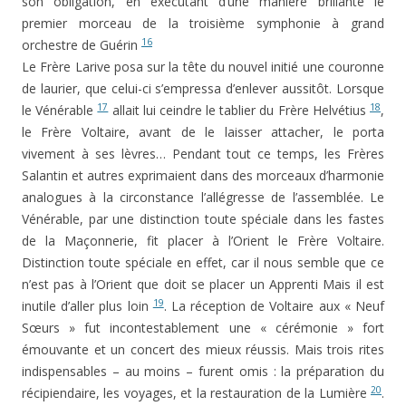
son obligation, en exécutant d’une manière brillante le
premier morceau de la troisième symphonie à grand
16
orchestre de Guérin
Le Frère Larive posa sur la tête du nouvel initié une couronne
de laurier, que celui-ci s’empressa d’enlever aussitôt. Lorsque
17
18
le Vénérable
allait lui ceindre le tablier du Frère Helvé­tius
,
le Frère Voltaire, avant de le laisser attacher, le porta
vivement à ses lèvres… Pendant tout ce temps, les Frères
Salantin et autres exprimaient dans des morceaux d’harmonie
analogues à la circonstance l’allégresse de l’as­semblée. Le
Vénérable, par une distinction toute spéciale dans les fastes
de la Maçonnerie, fit placer à l’Orient le Frère Voltaire.
Distinction toute spéciale en effet, car il nous semble que ce
n’est pas à l’Orient que doit se placer un Apprenti Mais il est
19
inutile d’aller plus loin
. La récep­tion de Voltaire aux « Neuf
Sœurs » fut incontestablement une « cérémonie » fort
émouvante et un concert des mieux réussis. Mais trois rites
indispensables – au moins – furent omis : la préparation du
20
récipiendaire, les voyages, et la restauration de la Lumière
.