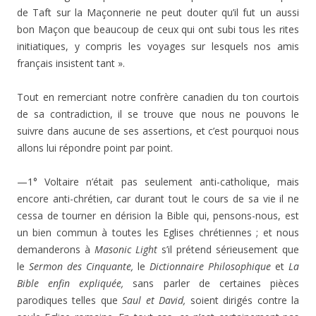
de Taft sur la Maçonnerie ne peut douter qu’il fut un aussi
bon Maçon que beaucoup de ceux qui ont subi tous les rites
initiatiques, y compris les voyages sur lesquels nos amis
français insistent tant ».
Tout en remerciant notre confrère canadien du ton courtois
de sa contradiction, il se trouve que nous ne pouvons le
suivre dans aucune de ses assertions, et c’est pourquoi nous
allons lui répondre point par point.
—1° Voltaire n’était pas seulement anti-catho­lique, mais
encore anti-chrétien, car durant tout le cours de sa vie il ne
cessa de tourner en dérision la Bible qui, pensons-nous, est
un bien commun à toutes les Eglises chrétiennes ; et nous
demanderons à
Masonic Light
s’il prétend sérieuse­ment que
le
Sermon des Cinquante,
le
Dictionnaire Philoso­phique
et
La
Bible enfin expliquée,
sans parler de certaines pièces
parodiques telles que
Saul et David,
soient dirigés contre la