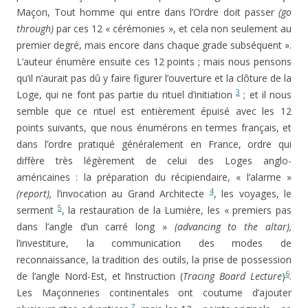
Maçon, Tout homme qui entre dans l’Ordre doit passer
(go
through)
par ces 12 « cérémonies », et cela non seulement au
premier degré, mais encore dans chaque grade subsé­quent ».
L’auteur énumère ensuite ces 12 points ; mais nous pensons
qu’il n’aurait pas dû y faire figurer l’ouverture et la clôture de la
3
Loge, qui ne font pas partie du rituel d’ini­tiation
; et il nous
semble que ce rituel est entièrement épuisé avec les 12
points suivants, que nous énumérons en termes français, et
dans l’ordre pratiqué généralement en France, ordre qui
diffère très légèrement de celui des Loges anglo-
américaines : la préparation du récipiendaire, « l’alarme »
4
(report),
l’invocation au Grand Architecte
, les voyages, le
5
serment
, la restauration de la Lumière, les « premiers pas
dans l’angle d’un carré long »
(advancing to the altar),
l’investiture, la communication des modes de
reconnaissance, la tradition des outils, la prise de possession
6
de l’angle Nord-Est, et l’instruction (
Tracing Board Lecture
)
.
Les Maçonneries continentales ont coutume d’ajouter
7