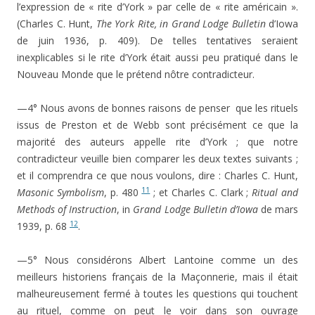
l’expression de « rite d’York » par celle de « rite américain ».
(Charles C. Hunt,
The York Rite, in Grand Lodge Bulletin
d’Iowa
de juin 1936, p. 409). De telles tentatives seraient
inexplicables si le rite d’York était aussi peu pratiqué dans le
Nouveau Monde que le prétend nôtre contradicteur.
—4° Nous avons de bonnes raisons de penser que les rituels
issus de Preston et de Webb sont précisément ce que la
majorité des auteurs appelle rite d’York ; que notre
contradicteur veuille bien comparer les deux textes suivants ;
et il comprendra ce que nous voulons, dire : Charles C. Hunt,
11
Masonic Symbolism
, p. 480
; et Charles C. Clark ;
Ritual and
Methods of Instruction
, in
Grand Lodge Bulletin d’Iowa
de mars
12
1939, p. 68
.
—5° Nous considérons Albert Lantoine comme un des
meilleurs historiens français de la Maçonnerie, mais il était
malheureusement fermé à toutes les questions qui touchent
au rituel, comme on peut le voir dans son ouvrage