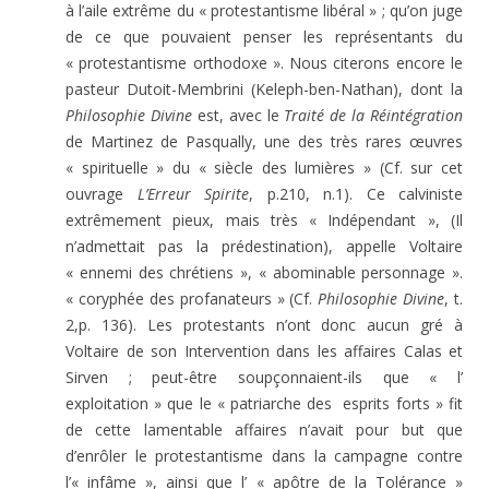
à l’aile extrême du « protestantisme libéral » ; qu’on juge
de ce que pouvaient penser les représentants du
« protestantisme orthodoxe ». Nous citerons encore le
pasteur Dutoit-Membrini (Keleph-ben-Nathan), dont la
Philosophie Divine
est, avec le
Traité de la Réintégration
de Martinez de Pasqually, une des très rares œuvres
« spirituelle » du « siècle des lumières » (Cf. sur cet
ouvrage
L’Erreur Spirite
, p.210, n.1). Ce calviniste
extrêmement pieux, mais très « Indépendant », (Il
n’admettait pas la prédestination), appelle Voltaire
« ennemi des chrétiens », « abominable personnage ».
« coryphée des profanateurs » (Cf.
Philosophie Divine
, t.
2,p. 136). Les protestants n’ont donc aucun gré à
Voltaire de son Intervention dans les affaires Calas et
Sirven ; peut-être soupçonnaient-ils que « l’
exploitation » que le « patriarche des esprits forts » fit
de cette lamentable affaires n’avait pour but que
d’enrôler le protestantisme dans la campagne contre
l’« infâme », ainsi que l’ « apôtre de la Tolérance »