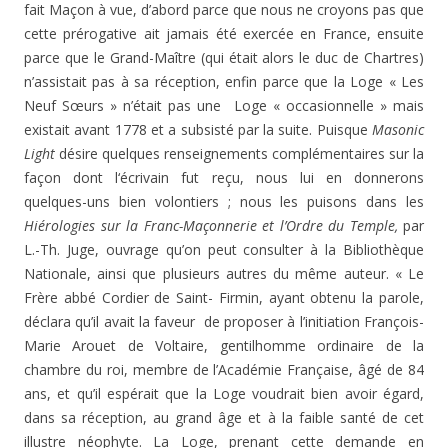
fait Maçon à vue, d’abord parce que nous ne croyons pas que
cette prérogative ait jamais été exercée en France, ensuite
parce que le Grand-Maître (qui était alors le duc de Chartres)
n’assistait pas à sa réception, enfin parce que la Loge « Les
Neuf Sœurs » n’était pas une Loge « occasionnelle » mais
existait avant 1778 et a subsisté par la suite. Puisque
Masonic
Light
désire quelques renseignements complémentaires sur la
façon dont l‘écrivain fut reçu, nous lui en donnerons
quelques-uns bien volontiers ; nous les puisons dans les
Hiérologies sur la Franc-Maçonnerie et l’Ordre du Temple,
par
L.-Th. Juge, ouvrage qu’on peut consulter à la Bibliothèque
Nationale, ainsi que plusieurs autres du même auteur. « Le
Frère abbé Cordier de Saint- Firmin, ayant obtenu la parole,
déclara qu’il avait la faveur de proposer à l’initiation François-
Marie Arouet de Voltaire, gentilhomme ordinaire de la
chambre du roi, membre de l’Académie Française, âgé de 84
ans, et qu’il espérait que la Loge voudrait bien avoir égard,
dans sa réception, au grand âge et à la faible santé de cet
illustre néophyte. La Loge, prenant cette demande en