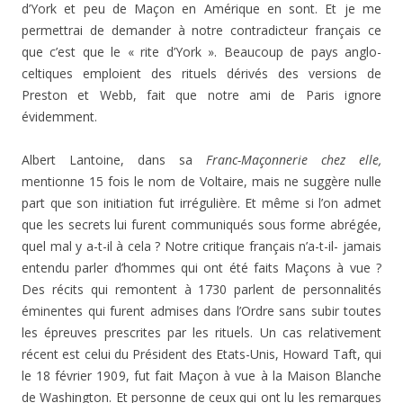
d’York et peu de Maçon en Amérique en sont. Et je me
permettrai de demander à notre contradicteur français ce
que c’est que le « rite d’York ». Beaucoup de pays anglo-
celtiques emploient des rituels dérivés des versions de
Preston et Webb, fait que notre ami de Paris ignore
évidemment.
Albert Lantoine, dans sa
Franc-Maçonnerie chez elle,
mentionne 15 fois le nom de Voltaire, mais ne suggère nulle
part que son initiation fut irrégulière. Et même si l’on admet
que les secrets lui furent communiqués sous forme abrégée,
quel mal y a-t-il à cela ? Notre critique français n’a-t-il- jamais
entendu parler d’hommes qui ont été faits Maçons à vue ?
Des récits qui remontent à 1730 parlent de personnalités
éminentes qui furent admises dans l’Ordre sans subir toutes
les épreuves prescrites par les rituels. Un cas relativement
récent est celui du Président des Etats-Unis, Howard Taft, qui
le 18 février 1909, fut fait Maçon à vue à la Maison Blanche
de Washington. Et personne de ceux qui ont lu les remarques