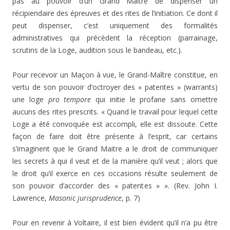
pas au pouvoir d’un Grand Maître de dispenser un
récipiendaire des épreuves et des rites de l’initiation. Ce dont il
peut dispenser, c’est uniquement des formalités
administratives qui précèdent la réception (parrainage,
scrutins de la Loge, audition sous le bandeau, etc.).
Pour recevoir un Maçon à vue, le Grand-Maître constitue, en
vertu de son pouvoir d’octroyer des « patentes » (warrants)
une loge
pro tempore
qui initie le profane sans omettre
aucuns des rites prescrits. « Quand le travail pour lequel cette
Loge a été convoquée est accompli, elle est dissoute. Cette
façon de faire doit être présente à l’esprit, car certains
s’imaginent que le Grand Maitre a le droit de communiquer
les secrets à qui il veut et de la manière qu’il veut ; alors que
le droit qu’il exerce en ces occasions résulte seulement de
son pouvoir d’accorder des « patentes » ». (Rev. John I.
Lawrence,
Masonic jurisprudence
, p. 7)
Pour en revenir à Voltaire, il est bien évident qu’il n’a pu être