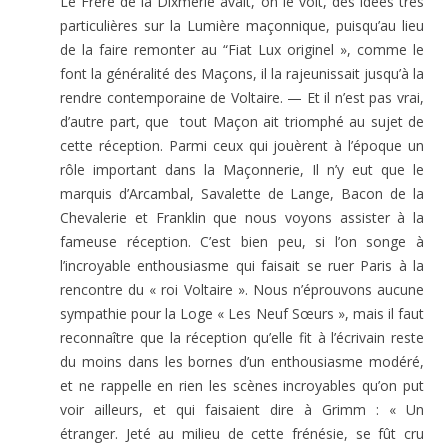
Le Frère de la Dixmerie avait, on le voit, des idées très
particulières sur la Lumière maçonnique, puisqu’au lieu
de la faire remonter au “Fiat Lux originel », comme le
font la généralité des Maçons, il la rajeunissait jusqu’à la
rendre contemporaine de Voltaire. — Et il n’est pas vrai,
d’autre part, que tout Maçon ait triomphé au sujet de
cette réception. Parmi ceux qui jouèrent à l’époque un
rôle important dans la Maçonnerie, Il n’y eut que le
marquis d’Arcambal, Savalette de Lange, Bacon de la
Chevalerie et Franklin que nous voyons assister à la
fameuse réception. C’est bien peu, si l’on songe à
l’incroyable enthousiasme qui faisait se ruer Paris à la
rencontre du « roi Voltaire ». Nous n’éprouvons aucune
sympathie pour la Loge « Les Neuf Sœurs », mais il faut
reconnaître que la réception qu’elle fit à l’écrivain reste
du moins dans les bornes d’un enthousiasme modéré,
et ne rappelle en rien les scènes incroyables qu’on put
voir ailleurs, et qui faisaient dire à Grimm : « Un
étranger. Jeté au milieu de cette frénésie, se fût cru