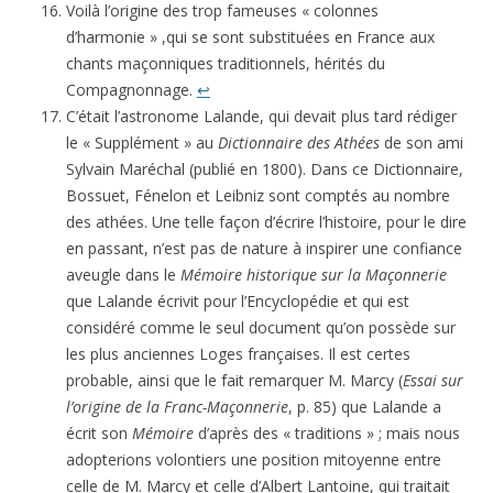
Voilà l’origine des trop fameuses « colonnes
d’harmonie » ,qui se sont substituées en France aux
chants maçonniques traditionnels, hérités du
Compagnonnage.
↩
C’était l’astronome Lalande, qui devait plus tard rédiger
le « Supplément » au
Dictionnaire des Athées
de son ami
Sylvain Maréchal (publié en 1800). Dans ce Dictionnaire,
Bossuet, Fénelon et Leibniz sont comptés au nombre
des athées. Une telle façon d’écrire l’histoire, pour le dire
en passant, n’est pas de nature à inspirer une confiance
aveugle dans le
Mémoire historique
sur la Maçonnerie
que Lalande écrivit pour l’Encyclopédie et qui est
considéré comme le seul document qu’on possède sur
les plus anciennes Loges françaises. Il est certes
probable, ainsi que le fait remarquer M. Marcy (
Essai sur
l’origine de la Franc-Maçonnerie
, p. 85) que Lalande a
écrit son
Mémoire
d’après des « traditions » ; mais nous
adopterions volontiers une position mitoyenne entre
celle de M. Marcy et celle d’Albert Lantoine, qui traitait