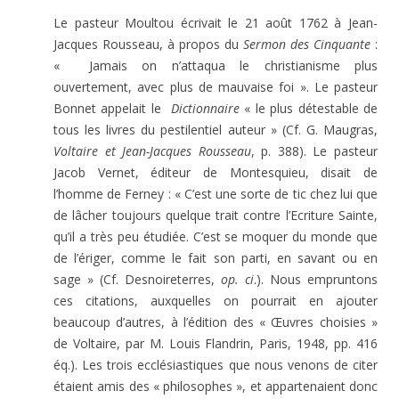
Le pasteur Moultou écrivait le 21 août 1762 à Jean-
Jacques Rousseau, à propos du
Sermon des Cinquante
:
« Jamais on n’attaqua le christianisme plus
ouvertement, avec plus de mauvaise foi ». Le pasteur
Bonnet appelait le
Dictionnaire
« le plus détestable de
tous les livres du pestilentiel auteur » (Cf. G. Maugras,
Voltaire et Jean-Jacques Rousseau
, p. 388). Le pasteur
Jacob Vernet, éditeur de Montesquieu, disait de
l’homme de Ferney : « C’est une sorte de tic chez lui que
de lâcher toujours quelque trait contre l’Ecriture Sainte,
qu’il a très peu étudiée. C’est se moquer du monde que
de l’ériger, comme le fait son parti, en savant ou en
sage » (Cf. Desnoireterres,
op. ci
.). Nous empruntons
ces citations, auxquelles on pourrait en ajouter
beaucoup d’autres, à l’édition des « Œuvres choisies »
de Voltaire, par M. Louis Flandrin, Paris, 1948, pp. 416
éq.). Les trois ecclésiastiques que nous venons de citer
étaient amis des « philosophes », et appartenaient donc