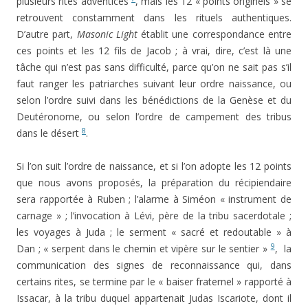
plusieurs rites adventices
, mais les 12 « points originels » se
retrouvent constamment dans les rituels authentiques.
D’autre part,
Masonic Light
établit une correspondance entre
ces points et les 12 fils de Jacob ; à vrai, dire, c’est là une
tâche qui n’est pas sans difficulté, parce qu’on ne sait pas s’il
faut ranger les patriarches suivant leur ordre naissance, ou
selon l’ordre suivi dans les bénédictions de la Genèse et du
Deutéronome, ou selon l’ordre de campement des tribus
8
dans le désert
.
Si l’on suit l’ordre de naissance, et si l’on adopte les 12 points
que nous avons proposés, la préparation du récipiendaire
sera rapportée à Ruben ; l’alarme à Siméon « instrument de
carnage » ; l’invocation à Lévi, père de la tribu sacerdotale ;
les voyages à Juda ; le serment « sacré et redoutable » à
9
Dan ; « serpent dans le chemin et vipère sur le sentier »
, la
communication des signes de reconnaissance qui, dans
certains rites, se termine par le « baiser fraternel » rapporté à
Issacar, à la tribu duquel appartenait Judas Iscariote, dont il