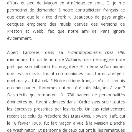
d’York et peu de Maçon en Amérique en sont. Et je me
permettrai de demander à notre contradicteur français ce
que c’est que le « rite d’York ». Beaucoup de pays anglo-
celtiques emploient des rituels dérivés des versions de
Preston et Webb, fait que notre ami de Paris ignore
évidemment.
Albert Lantoine, dans sa
Franc-Maçonnerie chez elle,
mentionne 15 fois le nom de Voltaire, mais ne suggère nulle
part que son initiation fut irrégulière. Et même si l’on admet
que les secrets lui furent communiqués sous forme abrégée,
quel mal y a-t-il à cela ? Notre critique français n’a-t-il- jamais
entendu parler d’hommes qui ont été faits Maçons à vue ?
Des récits qui remontent à 1730 parlent de personnalités
éminentes qui furent admises dans l’Ordre sans subir toutes
les épreuves prescrites par les rituels. Un cas relativement
récent est celui du Président des Etats-Unis, Howard Taft, qui
le 18 février 1909, fut fait Maçon à vue à la Maison Blanche
de Washington. Et personne de ceux qui ont lu les remarques