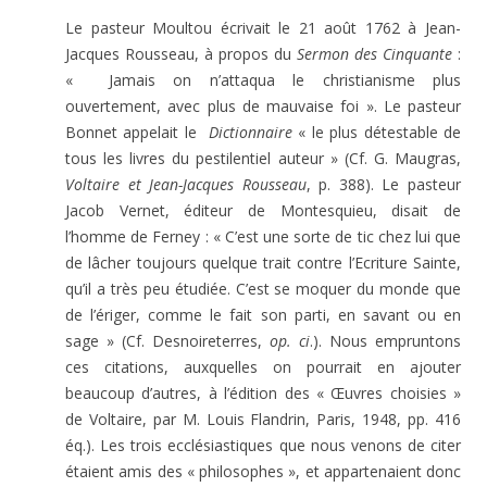
Le pasteur Moultou écrivait le 21 août 1762 à Jean-
Jacques Rousseau, à propos du
Sermon des Cinquante
:
« Jamais on n’attaqua le christianisme plus
ouvertement, avec plus de mauvaise foi ». Le pasteur
Bonnet appelait le
Dictionnaire
« le plus détestable de
tous les livres du pestilentiel auteur » (Cf. G. Maugras,
Voltaire et Jean-Jacques Rousseau
, p. 388). Le pasteur
Jacob Vernet, éditeur de Montesquieu, disait de
l’homme de Ferney : « C’est une sorte de tic chez lui que
de lâcher toujours quelque trait contre l’Ecriture Sainte,
qu’il a très peu étudiée. C’est se moquer du monde que
de l’ériger, comme le fait son parti, en savant ou en
sage » (Cf. Desnoireterres,
op. ci
.). Nous empruntons
ces citations, auxquelles on pourrait en ajouter
beaucoup d’autres, à l’édition des « Œuvres choisies »
de Voltaire, par M. Louis Flandrin, Paris, 1948, pp. 416
éq.). Les trois ecclésiastiques que nous venons de citer
étaient amis des « philosophes », et appartenaient donc