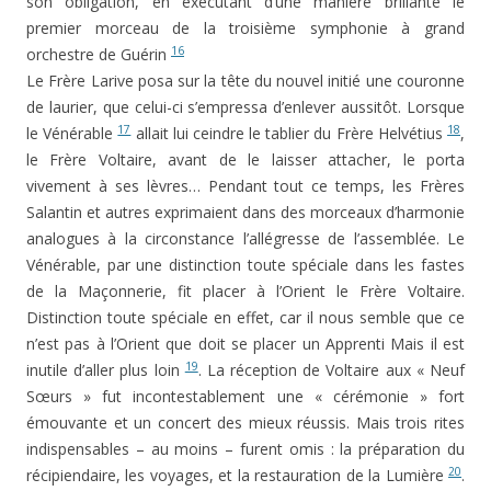
son obligation, en exécutant d’une manière brillante le
premier morceau de la troisième symphonie à grand
16
orchestre de Guérin
Le Frère Larive posa sur la tête du nouvel initié une couronne
de laurier, que celui-ci s’empressa d’enlever aussitôt. Lorsque
17
18
le Vénérable
allait lui ceindre le tablier du Frère Helvé­tius
,
le Frère Voltaire, avant de le laisser attacher, le porta
vivement à ses lèvres… Pendant tout ce temps, les Frères
Salantin et autres exprimaient dans des morceaux d’harmonie
analogues à la circonstance l’allégresse de l’as­semblée. Le
Vénérable, par une distinction toute spéciale dans les fastes
de la Maçonnerie, fit placer à l’Orient le Frère Voltaire.
Distinction toute spéciale en effet, car il nous semble que ce
n’est pas à l’Orient que doit se placer un Apprenti Mais il est
19
inutile d’aller plus loin
. La récep­tion de Voltaire aux « Neuf
Sœurs » fut incontestablement une « cérémonie » fort
émouvante et un concert des mieux réussis. Mais trois rites
indispensables – au moins – furent omis : la préparation du
20
récipiendaire, les voyages, et la restauration de la Lumière
.