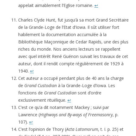
appelait aimablement l’Eglise romaine.
↩
Charles Clyde Hunt, fut jusqu’à sa mort Grand Secrétaire
de la Grande-Loge de l’Etat d’Iowa. Il sût utiliser fort
habilement la documentation accumulée à la
Bibliothèque Maçonnique de Cedar Rapids, une des plus
riches du monde. Nos anciens lecteurs se rappellent
avec quel intérêt René Guénon suivait les travaux de cet
auteur, dont il rendit compte régulièrement de 1929 à
1940.
↩
Cet auteur a occupé pendant plus de 40 ans la charge
de
Grand Custodian
à la Grande-Loge d’Iowa. Les
fonctions de
Grand Custodian
sont d’ordre
exclusivement rituélique.
↩
C’est ce qu’a dit notamment Mackey ; suivi par
Lawrence (
Highways and By-ways of Freemasonry
, p.
107).
↩
C’est l’opinion de Thory (
Acta Latomorum
, t. I. p. 25) et