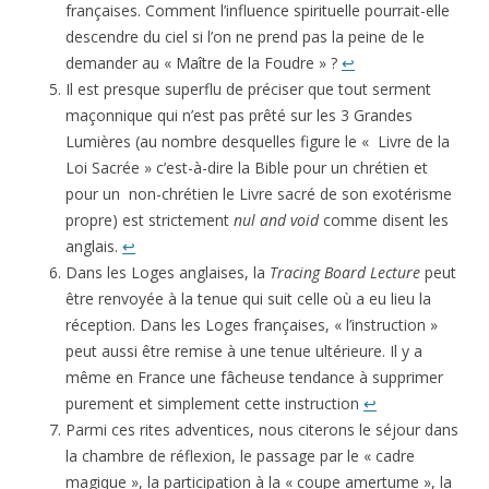
françaises. Comment l’influence spirituelle pourrait-elle
descendre du ciel si l’on ne prend pas la peine de le
demander au « Maître de la Foudre » ?
↩
Il est presque superflu de préciser que tout serment
maçonnique qui n’est pas prêté sur les 3 Grandes
Lumières (au nombre desquelles figure le « Livre de la
Loi Sacrée » c’est-à-dire la Bible pour un chrétien et
pour un non-chrétien le Livre sacré de son exotérisme
propre) est strictement
nul and void
comme disent les
anglais.
↩
Dans les Loges anglaises, la
Tracing Board Lecture
peut
être renvoyée à la tenue qui suit celle où a eu lieu la
réception. Dans les Loges françaises, « l’instruction »
peut aussi être remise à une tenue ultérieure. Il y a
même en France une fâcheuse tendance à supprimer
purement et simplement cette instruction
↩
Parmi ces rites adventices, nous citerons le séjour dans
la chambre de réflexion, le passage par le « cadre
magique », la participation à la « coupe amertume », la