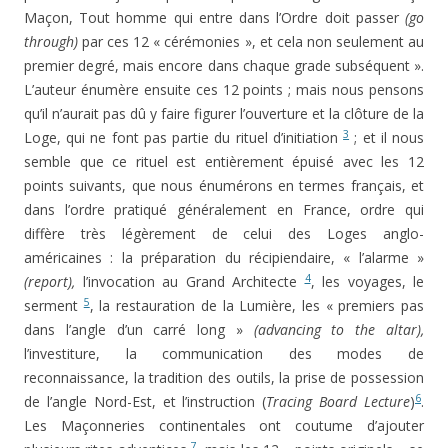
Maçon, Tout homme qui entre dans l’Ordre doit passer
(go
through)
par ces 12 « cérémonies », et cela non seulement au
premier degré, mais encore dans chaque grade subsé­quent ».
L’auteur énumère ensuite ces 12 points ; mais nous pensons
qu’il n’aurait pas dû y faire figurer l’ouverture et la clôture de la
3
Loge, qui ne font pas partie du rituel d’ini­tiation
; et il nous
semble que ce rituel est entièrement épuisé avec les 12
points suivants, que nous énumérons en termes français, et
dans l’ordre pratiqué généralement en France, ordre qui
diffère très légèrement de celui des Loges anglo-
américaines : la préparation du récipiendaire, « l’alarme »
4
(report),
l’invocation au Grand Architecte
, les voyages, le
5
serment
, la restauration de la Lumière, les « premiers pas
dans l’angle d’un carré long »
(advancing to the altar),
l’investiture, la communication des modes de
reconnaissance, la tradition des outils, la prise de possession
6
de l’angle Nord-Est, et l’instruction (
Tracing Board Lecture
)
.
Les Maçonneries continentales ont coutume d’ajouter
7