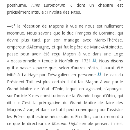
posthume,
Finis Latomorum ?
, dont un chapitre est
précisément intitulé : Frivolité des Rites.
—6° la réception de Maçons à vue ne nous est nullement
inconnue. Nous savons que le duc François de Lorraine, qui
devint plus tard, par son mariage avec Marie-Thérèse,
empereur d’Allemagne, et qui fut le père de Marie-Antoinette,
passe pour avoir été reçu Maçon à vue dans une Loge
13
« occasionnelle » tenue à Norfolk en 1731
. Nous disons
qu’il « passe » parce que, selon d’autres récits, il aurait été
14
initié à La Haye par Désaguliers en personne
. Le cas du
Président Taft est plus certain. Il fut fait Maçon à vue par le
Grand Maître de l’état d’Ohio, lequel en agissant, s’appuyait
sur l’article X des constitutions de la Grande Loge d’Ohio, qui
dit : « C’est la prérogative du Grand Maître de faire des
Maçons à vue, et dans ce but il peut convoquer pour l’assister
les Frères qu’il estime nécessaire ». En effet, contrairement à
ce que le directeur de
Masonic Light
semble penser, il n’est