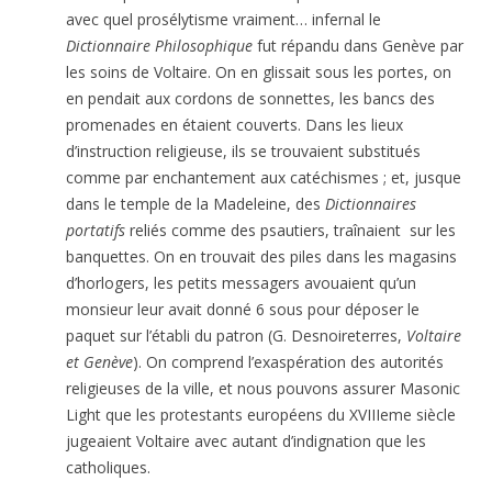
avec quel prosély­tisme vraiment… infernal le
Dictionnaire Philosophique
fut répandu dans Genève par
les soins de Voltaire. On en glissait sous les portes, on
en pendait aux cordons de sonnettes, les bancs des
promenades en étaient couverts. Dans les lieux
d’instruction religieuse, ils se trouvaient substitués
comme par enchantement aux catéchismes ; et, jusque
dans le temple de la Madeleine, des
Dictionnaires
portatifs
reliés comme des psautiers, traînaient sur les
banquettes. On en trouvait des piles dans les magasins
d’horlogers, les petits messagers avouaient qu’un
monsieur leur avait donné 6 sous pour déposer le
paquet sur l’établi du patron (G. Desnoireterres,
Voltaire
et Genève
). On comprend l’exaspération des autorités
religieuses de la ville, et nous pouvons assurer Masonic
Light que les protestants européens du XVIIIeme siècle
jugeaient Voltaire avec autant d’indignation que les
catholiques.