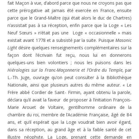
fait Maçon à vue, d’abord parce que nous ne croyons pas que
cette prérogative ait jamais été exercée en France, ensuite
parce que le Grand-Maître (qui était alors le duc de Chartres)
n’assistait pas à sa réception, enfin parce que la Loge « Les
Neuf Sœurs » n’était pas une Loge « occasionnelle » mais
existait avant 1778 et a subsisté par la suite. Puisque
Masonic
Light
désire quelques renseignements complémentaires sur la
façon dont l‘écrivain fut reçu, nous lui en donnerons
quelques-uns bien volontiers ; nous les puisons dans les
Hiérologies sur la Franc-Maçonnerie et l’Ordre du Temple,
par
L.-Th. Juge, ouvrage qu’on peut consulter à la Bibliothèque
Nationale, ainsi que plusieurs autres du même auteur. « Le
Frère abbé Cordier de Saint- Firmin, ayant obtenu la parole,
déclara qu’il avait la faveur de proposer à l’initiation François-
Marie Arouet de Voltaire, gentilhomme ordinaire de la
chambre du roi, membre de l’Académie Française, âgé de 84
ans, et qu’il espérait que la Loge voudrait bien avoir égard,
dans sa réception, au grand âge et à la faible santé de cet
illustre néophyte. La Loge, prenant cette demande en