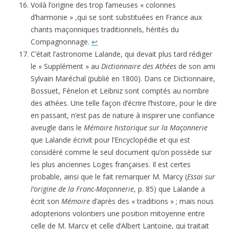
Voilà l’origine des trop fameuses « colonnes
d’harmonie » ,qui se sont substituées en France aux
chants maçonniques traditionnels, hérités du
Compagnonnage.
↩
C’était l’astronome Lalande, qui devait plus tard rédiger
le « Supplément » au
Dictionnaire des Athées
de son ami
Sylvain Maréchal (publié en 1800). Dans ce Dictionnaire,
Bossuet, Fénelon et Leibniz sont comptés au nombre
des athées. Une telle façon d’écrire l’histoire, pour le dire
en passant, n’est pas de nature à inspirer une confiance
aveugle dans le
Mémoire historique
sur la Maçonnerie
que Lalande écrivit pour l’Encyclopédie et qui est
considéré comme le seul document qu’on possède sur
les plus anciennes Loges françaises. Il est certes
probable, ainsi que le fait remarquer M. Marcy (
Essai sur
l’origine de la Franc-Maçonnerie
, p. 85) que Lalande a
écrit son
Mémoire
d’après des « traditions » ; mais nous
adopterions volontiers une position mitoyenne entre
celle de M. Marcy et celle d’Albert Lantoine, qui traitait