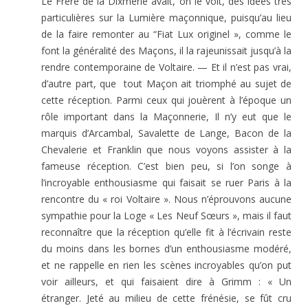
Le Frère de la Dixmerie avait, on le voit, des idées très
particulières sur la Lumière maçonnique, puisqu’au lieu
de la faire remonter au “Fiat Lux originel », comme le
font la généralité des Maçons, il la rajeunissait jusqu’à la
rendre contemporaine de Voltaire. — Et il n’est pas vrai,
d’autre part, que tout Maçon ait triomphé au sujet de
cette réception. Parmi ceux qui jouèrent à l’époque un
rôle important dans la Maçonnerie, Il n’y eut que le
marquis d’Arcambal, Savalette de Lange, Bacon de la
Chevalerie et Franklin que nous voyons assister à la
fameuse réception. C’est bien peu, si l’on songe à
l’incroyable enthousiasme qui faisait se ruer Paris à la
rencontre du « roi Voltaire ». Nous n’éprouvons aucune
sympathie pour la Loge « Les Neuf Sœurs », mais il faut
reconnaître que la réception qu’elle fit à l’écrivain reste
du moins dans les bornes d’un enthousiasme modéré,
et ne rappelle en rien les scènes incroyables qu’on put
voir ailleurs, et qui faisaient dire à Grimm : « Un
étranger. Jeté au milieu de cette frénésie, se fût cru