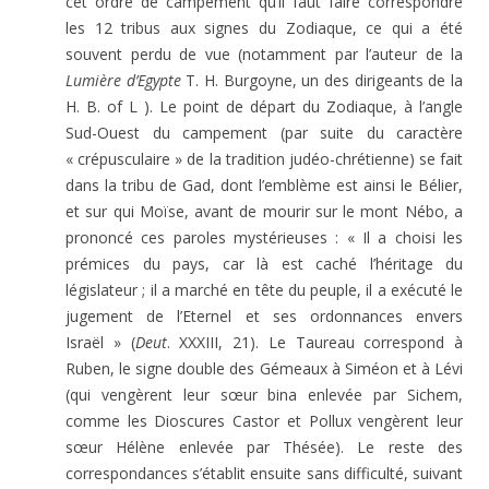
cet ordre de campement qu’il faut faire correspondre
les 12 tribus aux signes du Zodiaque, ce qui a été
souvent perdu de vue (notamment par l’auteur de la
Lumière d’Egypte
T. H. Burgoyne, un des dirigeants de la
H. B. of L ). Le point de départ du Zodiaque, à l’angle
Sud-Ouest du campement (par suite du caractère
« crépusculaire » de la tradition judéo-chrétienne) se fait
dans la tribu de Gad, dont l’emblème est ainsi le Bélier,
et sur qui Moïse, avant de mourir sur le mont Nébo, a
prononcé ces paroles mystérieuses : « Il a choisi les
prémices du pays, car là est caché l’héritage du
législateur ; il a marché en tête du peuple, il a exécuté le
jugement de l’Eternel et ses ordonnances envers
Israël » (
Deut
. XXXIII, 21). Le Taureau correspond à
Ruben, le signe double des Gémeaux à Siméon et à Lévi
(qui vengèrent leur sœur bina enlevée par Sichem,
comme les Dioscures Castor et Pollux vengèrent leur
sœur Hélène enlevée par Thésée). Le reste des
correspondances s’établit ensuite sans difficulté, suivant