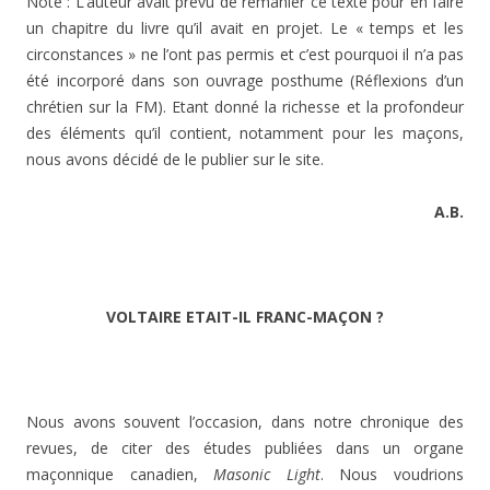
Note : L’auteur avait prévu de remanier ce texte pour en faire
un chapitre du livre qu’il avait en projet. Le « temps et les
circonstances » ne l’ont pas permis et c’est pourquoi il n’a pas
été incorporé dans son ouvrage posthume (Réflexions d’un
chrétien sur la FM). Etant donné la richesse et la profondeur
des éléments qu’il contient, notamment pour les maçons,
nous avons décidé de le publier sur le site.
A.B.
VOLTAIRE ETAIT-IL FRANC-MAÇON ?
Nous avons souvent l’occasion, dans notre chronique des
revues, de citer des études publiées dans un organe
maçonnique canadien,
Masonic Light
. Nous voudrions