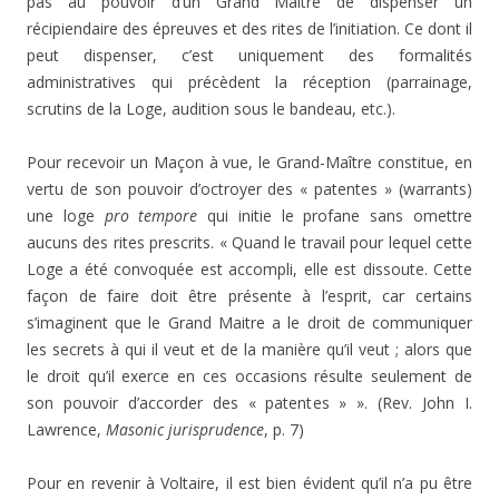
pas au pouvoir d’un Grand Maître de dispenser un
récipiendaire des épreuves et des rites de l’initiation. Ce dont il
peut dispenser, c’est uniquement des formalités
administratives qui précèdent la réception (parrainage,
scrutins de la Loge, audition sous le bandeau, etc.).
Pour recevoir un Maçon à vue, le Grand-Maître constitue, en
vertu de son pouvoir d’octroyer des « patentes » (warrants)
une loge
pro tempore
qui initie le profane sans omettre
aucuns des rites prescrits. « Quand le travail pour lequel cette
Loge a été convoquée est accompli, elle est dissoute. Cette
façon de faire doit être présente à l’esprit, car certains
s’imaginent que le Grand Maitre a le droit de communiquer
les secrets à qui il veut et de la manière qu’il veut ; alors que
le droit qu’il exerce en ces occasions résulte seulement de
son pouvoir d’accorder des « patentes » ». (Rev. John I.
Lawrence,
Masonic jurisprudence
, p. 7)
Pour en revenir à Voltaire, il est bien évident qu’il n’a pu être