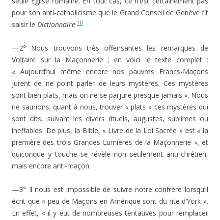
seule Eglise romaine. En tout cas, ce n’est certainement pas
pour son anti-catholicisme que le Grand Conseil de Genève fit
10
saisir le
Dictionnaire
—2° Nous trouvons très offensantes les remarques de
Voltaire sur la Maçonnerie ; en voici le texte complet :
« Aujourd’hui même encore nos pauvres Francs-Maçons
jurent de ne point parler de leurs mystères. Ces mystères
sont bien plats, mais on ne se parjure presque jamais ». Nous
ne saurions, quant à nous, trouver
«
plats » ces mystères qui
sont dits, suivant les divers rituels, augustes, sublimes ou
ineffables. De plus, la Bible, « Livre de la Loi Sacrée » est « la
première des trois Grandes Lumières de la Maçonnerie », et
quiconque y touche se révèle non seulement anti-chrétien,
mais encore anti-maçon.
—3° Il nous est impossible de suivre notre confrère lorsqu’il
écrit que « peu de Maçons en Amérique sont du rite d’York ».
En effet, « il y eut de nombreuses tentatives pour remplacer