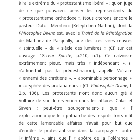
à l’aile extrême du « protestantisme libéral » ; qu’on juge
de ce que pouvaient penser les représentants du
« protestantisme orthodoxe ». Nous citerons encore le
pasteur Dutoit-Membrini (Keleph-ben-Nathan), dont la
Philosophie Divine
est, avec le
Traité de la Réintégration
de Martinez de Pasqually, une des très rares œuvres
« spirituelle » du « siècle des lumières » (Cf. sur cet
ouvrage
L’Erreur Spirite
, p.210, n.1). Ce calviniste
extrêmement pieux, mais très « Indépendant », (Il
n’admettait pas la prédestination), appelle Voltaire
« ennemi des chrétiens », « abominable personnage ».
« coryphée des profanateurs » (Cf.
Philosophie Divine
, t.
2,p. 136). Les protestants n’ont donc aucun gré à
Voltaire de son Intervention dans les affaires Calas et
Sirven ; peut-être soupçonnaient-ils que « l’
exploitation » que le « patriarche des esprits forts » fit
de cette lamentable affaires n’avait pour but que
d’enrôler le protestantisme dans la campagne contre
l’« infâme », ainsi que l’ « apôtre de la Tolérance »