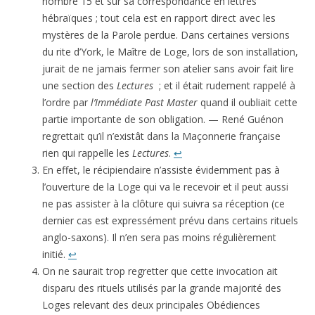
nombre 15 et sur sa correspondance en lettres
hébraïques ; tout cela est en rapport direct avec les
mystères de la Parole perdue. Dans certaines versions
du rite d’York, le Maître de Loge, lors de son installation,
jurait de ne jamais fermer son atelier sans avoir fait lire
une section des
Lectures
; et il était rudement rappelé à
l’ordre par
l’Immédiate Past Master
quand il oubliait cette
partie importante de son obligation. — René Guénon
regrettait qu’il n’existât dans la Maçonnerie française
rien qui rappelle les
Lectures
.
↩
En effet, le récipiendaire n’assiste évidemment pas à
l’ouverture de la Loge qui va le recevoir et il peut aussi
ne pas assister à la clôture qui suivra sa réception (ce
dernier cas est expressément prévu dans certains rituels
anglo-saxons). Il n’en sera pas moins régulièrement
initié.
↩
On ne saurait trop regretter que cette invocation ait
disparu des rituels utilisés par la grande majorité des
Loges relevant des deux princi­pales Obédiences