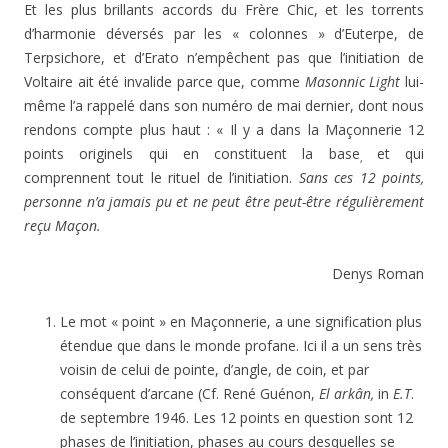
Et les plus brillants accords du Frère Chic, et les torrents
d’harmonie déversés par les « colonnes » d’Euterpe, de
Terpsichore, et d’Erato n’empêchent pas que l’initiation de
Voltaire ait été invalide parce que, comme
Masonnic
Light
lui-
même l’a rappelé dans son numéro de mai dernier, dont nous
rendons compte plus haut : « Il y a dans la Maçonnerie 12
points originels qui en constituent la base
et qui
,
comprennent tout le rituel de l’initiation.
Sans ces 12 points,
personne n’a jamais pu et ne peut être peut-être régulièrement
reçu Maçon.
Denys Roman
Le mot « point » en Maçonnerie, a une signification plus
étendue que dans le monde profane. Ici il a un sens très
voisin de celui de pointe, d’angle, de coin, et par
conséquent d’arcane (Cf. René Guénon,
El arkân,
in
E.T
.
de septembre 1946. Les 12 points en question sont 12
phases de l’initiation, phases au cours desquelles se