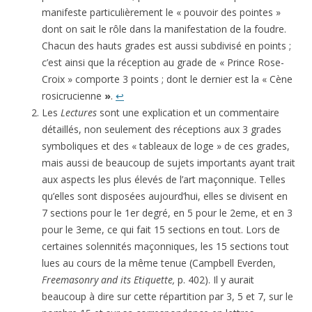
manifeste particulièrement le « pouvoir des pointes »
dont on sait le rôle dans la manifestation de la foudre.
Chacun des hauts grades est aussi subdivisé en points ;
c’est ainsi que la réception au grade de « Prince Rose-
Croix » comporte 3 points ; dont le dernier est la « Cène
rosicrucienne
»
.
↩
Les
Lectures
sont une explication et un commentaire
détaillés, non seulement des réceptions aux 3 grades
symboliques et des « tableaux de loge » de ces grades,
mais aussi de beaucoup de sujets importants ayant trait
aux aspects les plus élevés de l’art maçonnique. Telles
qu’elles sont disposées aujourd’hui, elles se divisent en
7 sections pour le 1er degré, en 5 pour le 2eme, et en 3
pour le 3eme, ce qui fait 15 sections en tout. Lors de
cer­taines solennités maçonniques, les 15 sections tout
lues au cours de la même tenue (Campbell Everden,
Freemasonry and its Etiquette,
p. 402). Il y aurait
beaucoup à dire sur cette répartition par 3, 5 et 7, sur le