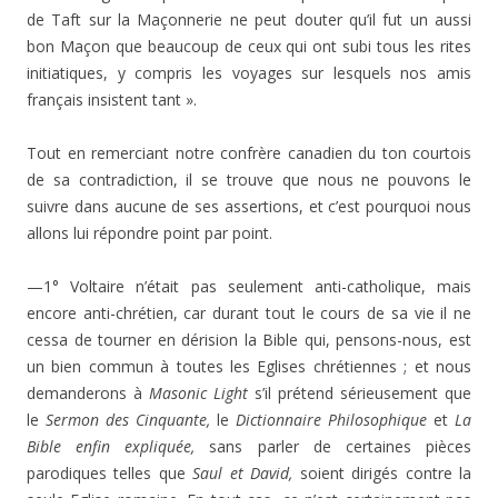
de Taft sur la Maçonnerie ne peut douter qu’il fut un aussi
bon Maçon que beaucoup de ceux qui ont subi tous les rites
initiatiques, y compris les voyages sur lesquels nos amis
français insistent tant ».
Tout en remerciant notre confrère canadien du ton courtois
de sa contradiction, il se trouve que nous ne pouvons le
suivre dans aucune de ses assertions, et c’est pourquoi nous
allons lui répondre point par point.
—1° Voltaire n’était pas seulement anti-catho­lique, mais
encore anti-chrétien, car durant tout le cours de sa vie il ne
cessa de tourner en dérision la Bible qui, pensons-nous, est
un bien commun à toutes les Eglises chrétiennes ; et nous
demanderons à
Masonic Light
s’il prétend sérieuse­ment que
le
Sermon des Cinquante,
le
Dictionnaire Philoso­phique
et
La
Bible enfin expliquée,
sans parler de certaines pièces
parodiques telles que
Saul et David,
soient dirigés contre la