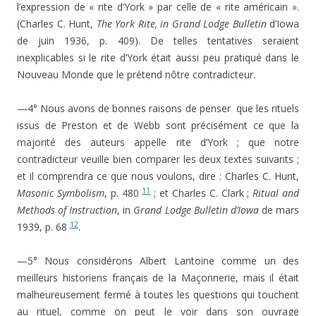
l’expression de « rite d’York » par celle de « rite américain ».
(Charles C. Hunt,
The York Rite, in Grand Lodge Bulletin
d’Iowa
de juin 1936, p. 409). De telles tentatives seraient
inexplicables si le rite d’York était aussi peu pratiqué dans le
Nouveau Monde que le prétend nôtre contradicteur.
—4° Nous avons de bonnes raisons de penser que les rituels
issus de Preston et de Webb sont précisément ce que la
majorité des auteurs appelle rite d’York ; que notre
contradicteur veuille bien comparer les deux textes suivants ;
et il comprendra ce que nous voulons, dire : Charles C. Hunt,
11
Masonic Symbolism
, p. 480
; et Charles C. Clark ;
Ritual and
Methods of Instruction
, in
Grand Lodge Bulletin d’Iowa
de mars
12
1939, p. 68
.
—5° Nous considérons Albert Lantoine comme un des
meilleurs historiens français de la Maçonnerie, mais il était
malheureusement fermé à toutes les questions qui touchent
au rituel, comme on peut le voir dans son ouvrage