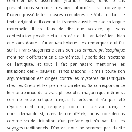
contrôler leurs assertions gratuites. Mais, dans le cas
présent, nous sommes très bien informés. Il se trouve que
l’auteur possède les œuvres complètes de Voltaire dans le
texte original, et il connaît le français aussi bien que sa langue
maternelle. Il est faux de dire que Voltaire, qui sans
contestation possible était un déiste, fut anti-chrétien, bien
que sans doute il fut anti-catholique. Les remarques qu’il fait
sur la Franc-Maçonnerie dans son
Dictionnaire philosophique
n’ont rien d’offensant en elles-mêmes, il y parle des initiations
de l’antiquité, et tout à fait par hasard mentionne les
initiations des « pauvres Francs-Maçons » ; mais toute son
argumentation est dirigée contre les mystères de l’antiquité
chez les Grecs et les premiers chrétiens. Sa correspondance
le montre imbu de la vraie philosophie maçonnique même si,
comme notre critique français le prétend il n’a pas été
régulièrement initié, ce que je conteste. La revue française
nous demande si, dans le rite d’York, nous considérons
comme valide l’initiation d’un profane qui n’a pas fait les
voyages traditionnels. D’abord, nous ne sommes pas du rite