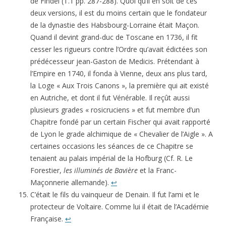
de Findel (T.1 pp. 287-288). Quoi qu’il en soit de ces
deux versions, il est du moins certain que le fondateur
de la dynastie des Habsbourg-Lorraine était Maçon.
Quand il devint grand-duc de Toscane en 1736, il fit
cesser les rigueurs contre l’Ordre qu’avait édictées son
prédécesseur jean-Gaston de Medicis. Prétendant à
l’Empire en 1740, il fonda à Vienne, deux ans plus tard,
la Loge « Aux Trois Canons », la première qui ait existé
en Autriche, et dont il fut Vénérable. Il reçût aussi
plusieurs grades « rosicruciens » et fut membre d’un
Chapitre fondé par un certain Fischer qui avait rapporté
de Lyon le grade alchimique de « Chevalier de l’Aigle ». A
certaines occasions les séances de ce Chapitre se
tenaient au palais impérial de la Hofburg (Cf. R. Le
Forestier,
les illuminés de Bavière
et la Franc-
Maçonnerie allemande).
↩
C’était le fils du vainqueur de Denain. Il fut l’ami et le
protecteur de Voltaire. Comme lui il était de l’Académie
Française.
↩