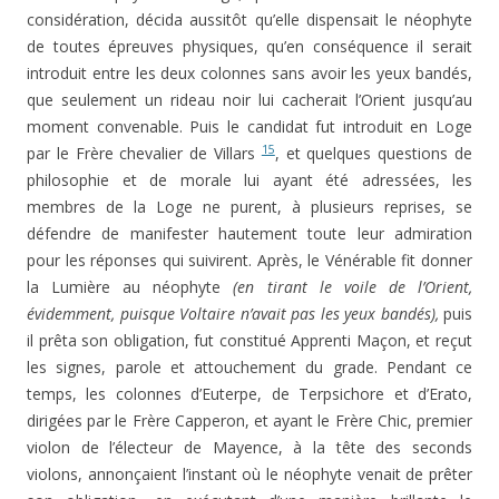
considération, décida aussi­tôt qu’elle dispensait le néophyte
de toutes épreuves phy­siques, qu’en conséquence il serait
introduit entre les deux colonnes sans avoir les yeux bandés,
que seulement un rideau noir lui cacherait l’Orient jusqu’au
moment convenable. Puis le candidat fut introduit en Loge
15
par le Frère chevalier de Villars
, et quelques questions de
philosophie et de morale lui ayant été adressées, les
membres de la Loge ne purent, à plusieurs reprises, se
défendre de manifester hau­tement toute leur admiration
pour les réponses qui suivirent. Après, le Vénérable fit donner
la Lumière au néophyte
(en tirant le voile de l’Orient,
évidemment, puisque Voltaire n’avait pas les yeux bandés),
puis
il prêta son obligation, fut constitué Apprenti Maçon, et reçut
les signes, parole et attou­chement du grade. Pendant ce
temps, les colonnes d’Euterpe, de Terpsichore et d’Erato,
dirigées par le Frère Capperon, et ayant le Frère Chic, premier
violon de l’électeur de Mayence, à la tête des seconds
violons, annonçaient l’ins­tant où le néophyte venait de prêter