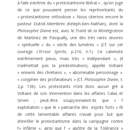
à l’aile extrême du « protestantisme libéral » ; qu’on juge
de ce que pouvaient penser les représentants du
« protestantisme orthodoxe ». Nous citerons encore le
pasteur Dutoit-Membrini (Keleph-ben-Nathan), dont la
Philosophie Divine
est, avec le
Traité de la Réintégration
de Martinez de Pasqually, une des très rares œuvres
« spirituelle » du « siècle des lumières » (Cf. sur cet
ouvrage
L’Erreur Spirite
, p.210, n.1). Ce calviniste
extrêmement pieux, mais très « Indépendant », (Il
n’admettait pas la prédestination), appelle Voltaire
« ennemi des chrétiens », « abominable personnage ».
« coryphée des profanateurs » (Cf.
Philosophie Divine
, t.
2,p. 136). Les protestants n’ont donc aucun gré à
Voltaire de son Intervention dans les affaires Calas et
Sirven ; peut-être soupçonnaient-ils que « l’
exploitation » que le « patriarche des esprits forts » fit
de cette lamentable affaires n’avait pour but que
d’enrôler le protestantisme dans la campagne contre
l’« infâme », ainsi que l’ « apôtre de la Tolérance »