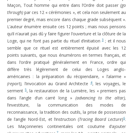
Maçon, Tout homme qui entre dans l’Ordre doit passer
(go
through)
par ces 12 « cérémonies », et cela non seulement au
premier degré, mais encore dans chaque grade subsé­quent ».
L’auteur énumère ensuite ces 12 points ; mais nous pensons
qu’il n’aurait pas dû y faire figurer l’ouverture et la clôture de la
3
Loge, qui ne font pas partie du rituel d’ini­tiation
; et il nous
semble que ce rituel est entièrement épuisé avec les 12
points suivants, que nous énumérons en termes français, et
dans l’ordre pratiqué généralement en France, ordre qui
diffère très légèrement de celui des Loges anglo-
américaines : la préparation du récipiendaire, « l’alarme »
4
(report),
l’invocation au Grand Architecte
, les voyages, le
5
serment
, la restauration de la Lumière, les « premiers pas
dans l’angle d’un carré long »
(advancing to the altar),
l’investiture, la communication des modes de
reconnaissance, la tradition des outils, la prise de possession
6
de l’angle Nord-Est, et l’instruction (
Tracing Board Lecture
)
.
Les Maçonneries continentales ont coutume d’ajouter
7