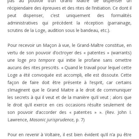
pas au pouvoir d’un Grand Maître de dispenser un
récipiendaire des épreuves et des rites de l’initiation. Ce dont il
peut dispenser, c’est uniquement des formalités
administratives qui précèdent la réception (parrainage,
scrutins de la Loge, audition sous le bandeau, etc.).
Pour recevoir un Maçon à vue, le Grand-Maître constitue, en
vertu de son pouvoir d’octroyer des « patentes » (warrants)
une loge
pro tempore
qui initie le profane sans omettre
aucuns des rites prescrits. « Quand le travail pour lequel cette
Loge a été convoquée est accompli, elle est dissoute. Cette
façon de faire doit être présente à l’esprit, car certains
s’imaginent que le Grand Maitre a le droit de communiquer
les secrets à qui il veut et de la manière qu’il veut ; alors que
le droit qu’il exerce en ces occasions résulte seulement de
son pouvoir d’accorder des « patentes » ». (Rev. John I.
Lawrence,
Masonic jurisprudence
, p. 7)
Pour en revenir à Voltaire, il est bien évident qu’il n’a pu être