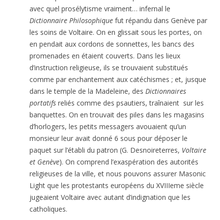
avec quel prosély­tisme vraiment… infernal le
Dictionnaire Philosophique
fut répandu dans Genève par
les soins de Voltaire. On en glissait sous les portes, on
en pendait aux cordons de sonnettes, les bancs des
promenades en étaient couverts. Dans les lieux
d’instruction religieuse, ils se trouvaient substitués
comme par enchantement aux catéchismes ; et, jusque
dans le temple de la Madeleine, des
Dictionnaires
portatifs
reliés comme des psautiers, traînaient sur les
banquettes. On en trouvait des piles dans les magasins
d’horlogers, les petits messagers avouaient qu’un
monsieur leur avait donné 6 sous pour déposer le
paquet sur l’établi du patron (G. Desnoireterres,
Voltaire
et Genève
). On comprend l’exaspération des autorités
religieuses de la ville, et nous pouvons assurer Masonic
Light que les protestants européens du XVIIIeme siècle
jugeaient Voltaire avec autant d’indignation que les
catholiques.