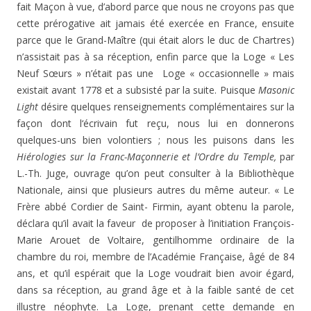
fait Maçon à vue, d’abord parce que nous ne croyons pas que
cette prérogative ait jamais été exercée en France, ensuite
parce que le Grand-Maître (qui était alors le duc de Chartres)
n’assistait pas à sa réception, enfin parce que la Loge « Les
Neuf Sœurs » n’était pas une Loge « occasionnelle » mais
existait avant 1778 et a subsisté par la suite. Puisque
Masonic
Light
désire quelques renseignements complémentaires sur la
façon dont l‘écrivain fut reçu, nous lui en donnerons
quelques-uns bien volontiers ; nous les puisons dans les
Hiérologies sur la Franc-Maçonnerie et l’Ordre du Temple,
par
L.-Th. Juge, ouvrage qu’on peut consulter à la Bibliothèque
Nationale, ainsi que plusieurs autres du même auteur. « Le
Frère abbé Cordier de Saint- Firmin, ayant obtenu la parole,
déclara qu’il avait la faveur de proposer à l’initiation François-
Marie Arouet de Voltaire, gentilhomme ordinaire de la
chambre du roi, membre de l’Académie Française, âgé de 84
ans, et qu’il espérait que la Loge voudrait bien avoir égard,
dans sa réception, au grand âge et à la faible santé de cet
illustre néophyte. La Loge, prenant cette demande en