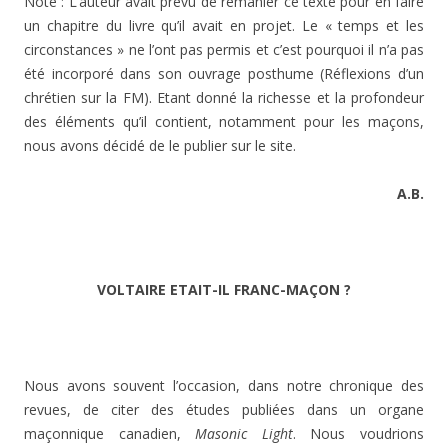
Note : L’auteur avait prévu de remanier ce texte pour en faire
un chapitre du livre qu’il avait en projet. Le « temps et les
circonstances » ne l’ont pas permis et c’est pourquoi il n’a pas
été incorporé dans son ouvrage posthume (Réflexions d’un
chrétien sur la FM). Etant donné la richesse et la profondeur
des éléments qu’il contient, notamment pour les maçons,
nous avons décidé de le publier sur le site.
A.B.
VOLTAIRE ETAIT-IL FRANC-MAÇON ?
Nous avons souvent l’occasion, dans notre chronique des
revues, de citer des études publiées dans un organe
maçonnique canadien,
Masonic Light
. Nous voudrions