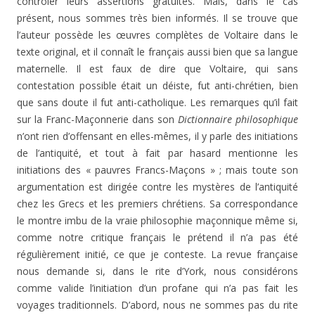
contrôler leurs assertions gratuites. Mais, dans le cas
présent, nous sommes très bien informés. Il se trouve que
l’auteur possède les œuvres complètes de Voltaire dans le
texte original, et il connaît le français aussi bien que sa langue
maternelle. Il est faux de dire que Voltaire, qui sans
contestation possible était un déiste, fut anti-chrétien, bien
que sans doute il fut anti-catholique. Les remarques qu’il fait
sur la Franc-Maçonnerie dans son
Dictionnaire philosophique
n’ont rien d’offensant en elles-mêmes, il y parle des initiations
de l’antiquité, et tout à fait par hasard mentionne les
initiations des « pauvres Francs-Maçons » ; mais toute son
argumentation est dirigée contre les mystères de l’antiquité
chez les Grecs et les premiers chrétiens. Sa correspondance
le montre imbu de la vraie philosophie maçonnique même si,
comme notre critique français le prétend il n’a pas été
régulièrement initié, ce que je conteste. La revue française
nous demande si, dans le rite d’York, nous considérons
comme valide l’initiation d’un profane qui n’a pas fait les
voyages traditionnels. D’abord, nous ne sommes pas du rite