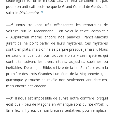
seule Eglise romaine. En tout cas, ce n’est certainement pas
pour son anti-catholicisme que le Grand Conseil de Genève fit
10
saisir le
Dictionnaire
—2° Nous trouvons très offensantes les remarques de
Voltaire sur la Maçonnerie ; en voici le texte complet :
« Aujourd’hui même encore nos pauvres Francs-Maçons
jurent de ne point parler de leurs mystères. Ces mystères
sont bien plats, mais on ne se parjure presque jamais ». Nous
ne saurions, quant à nous, trouver
«
plats » ces mystères qui
sont dits, suivant les divers rituels, augustes, sublimes ou
ineffables. De plus, la Bible, « Livre de la Loi Sacrée » est « la
première des trois Grandes Lumières de la Maçonnerie », et
quiconque y touche se révèle non seulement anti-chrétien,
mais encore anti-maçon.
—3° Il nous est impossible de suivre notre confrère lorsqu’il
écrit que « peu de Maçons en Amérique sont du rite d’York ».
En effet, « il y eut de nombreuses tentatives pour remplacer