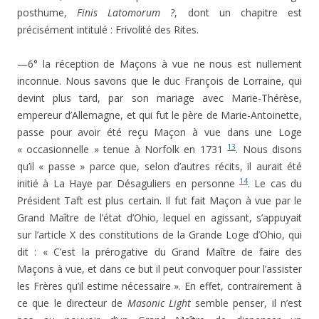
posthume,
Finis Latomorum ?
, dont un chapitre est
précisément intitulé : Frivolité des Rites.
—6° la réception de Maçons à vue ne nous est nullement
inconnue. Nous savons que le duc François de Lorraine, qui
devint plus tard, par son mariage avec Marie-Thérèse,
empereur d’Allemagne, et qui fut le père de Marie-Antoinette,
passe pour avoir été reçu Maçon à vue dans une Loge
13
« occasionnelle » tenue à Norfolk en 1731
. Nous disons
qu’il « passe » parce que, selon d’autres récits, il aurait été
14
initié à La Haye par Désaguliers en personne
. Le cas du
Président Taft est plus certain. Il fut fait Maçon à vue par le
Grand Maître de l’état d’Ohio, lequel en agissant, s’appuyait
sur l’article X des constitutions de la Grande Loge d’Ohio, qui
dit : « C’est la prérogative du Grand Maître de faire des
Maçons à vue, et dans ce but il peut convoquer pour l’assister
les Frères qu’il estime nécessaire ». En effet, contrairement à
ce que le directeur de
Masonic Light
semble penser, il n’est