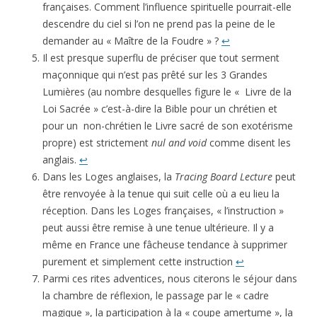
françaises. Comment l’influence spirituelle pourrait-elle
descendre du ciel si l’on ne prend pas la peine de le
demander au « Maître de la Foudre » ?
↩
Il est presque superflu de préciser que tout serment
maçonnique qui n’est pas prêté sur les 3 Grandes
Lumières (au nombre desquelles figure le « Livre de la
Loi Sacrée » c’est-à-dire la Bible pour un chrétien et
pour un non-chrétien le Livre sacré de son exotérisme
propre) est strictement
nul and void
comme disent les
anglais.
↩
Dans les Loges anglaises, la
Tracing Board Lecture
peut
être renvoyée à la tenue qui suit celle où a eu lieu la
réception. Dans les Loges françaises, « l’instruction »
peut aussi être remise à une tenue ultérieure. Il y a
même en France une fâcheuse tendance à supprimer
purement et simplement cette instruction
↩
Parmi ces rites adventices, nous citerons le séjour dans
la chambre de réflexion, le passage par le « cadre
magique », la participation à la « coupe amertume », la