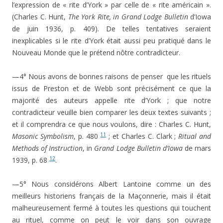
l’expression de « rite d’York » par celle de « rite américain ».
(Charles C. Hunt,
The York Rite, in Grand Lodge Bulletin
d’Iowa
de juin 1936, p. 409). De telles tentatives seraient
inexplicables si le rite d’York était aussi peu pratiqué dans le
Nouveau Monde que le prétend nôtre contradicteur.
—4° Nous avons de bonnes raisons de penser que les rituels
issus de Preston et de Webb sont précisément ce que la
majorité des auteurs appelle rite d’York ; que notre
contradicteur veuille bien comparer les deux textes suivants ;
et il comprendra ce que nous voulons, dire : Charles C. Hunt,
11
Masonic Symbolism
, p. 480
; et Charles C. Clark ;
Ritual and
Methods of Instruction
, in
Grand Lodge Bulletin d’Iowa
de mars
12
1939, p. 68
.
—5° Nous considérons Albert Lantoine comme un des
meilleurs historiens français de la Maçonnerie, mais il était
malheureusement fermé à toutes les questions qui touchent
au rituel, comme on peut le voir dans son ouvrage