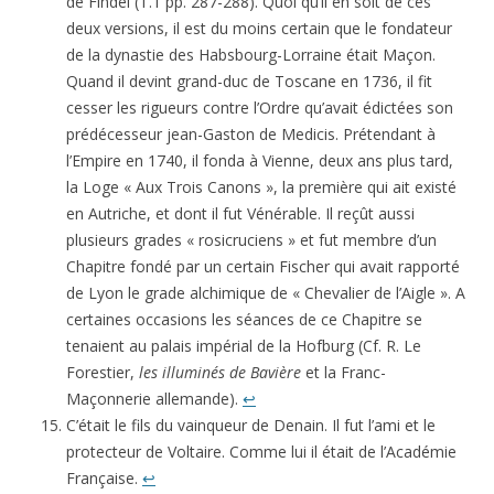
de Findel (T.1 pp. 287-288). Quoi qu’il en soit de ces
deux versions, il est du moins certain que le fondateur
de la dynastie des Habsbourg-Lorraine était Maçon.
Quand il devint grand-duc de Toscane en 1736, il fit
cesser les rigueurs contre l’Ordre qu’avait édictées son
prédécesseur jean-Gaston de Medicis. Prétendant à
l’Empire en 1740, il fonda à Vienne, deux ans plus tard,
la Loge « Aux Trois Canons », la première qui ait existé
en Autriche, et dont il fut Vénérable. Il reçût aussi
plusieurs grades « rosicruciens » et fut membre d’un
Chapitre fondé par un certain Fischer qui avait rapporté
de Lyon le grade alchimique de « Chevalier de l’Aigle ». A
certaines occasions les séances de ce Chapitre se
tenaient au palais impérial de la Hofburg (Cf. R. Le
Forestier,
les illuminés de Bavière
et la Franc-
Maçonnerie allemande).
↩
C’était le fils du vainqueur de Denain. Il fut l’ami et le
protecteur de Voltaire. Comme lui il était de l’Académie
Française.
↩