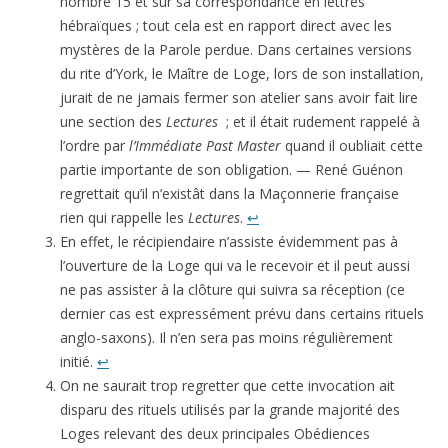
nombre 15 et sur sa correspondance en lettres
hébraïques ; tout cela est en rapport direct avec les
mystères de la Parole perdue. Dans certaines versions
du rite d’York, le Maître de Loge, lors de son installation,
jurait de ne jamais fermer son atelier sans avoir fait lire
une section des
Lectures
; et il était rudement rappelé à
l’ordre par
l’Immédiate Past Master
quand il oubliait cette
partie importante de son obligation. — René Guénon
regrettait qu’il n’existât dans la Maçonnerie française
rien qui rappelle les
Lectures
.
↩
En effet, le récipiendaire n’assiste évidemment pas à
l’ouverture de la Loge qui va le recevoir et il peut aussi
ne pas assister à la clôture qui suivra sa réception (ce
dernier cas est expressément prévu dans certains rituels
anglo-saxons). Il n’en sera pas moins régulièrement
initié.
↩
On ne saurait trop regretter que cette invocation ait
disparu des rituels utilisés par la grande majorité des
Loges relevant des deux princi­pales Obédiences