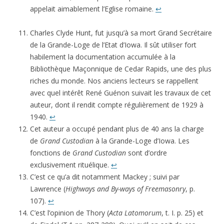
appelait aimablement l’Eglise romaine.
↩
Charles Clyde Hunt, fut jusqu’à sa mort Grand Secrétaire
de la Grande-Loge de l’Etat d’Iowa. Il sût utiliser fort
habilement la documentation accumulée à la
Bibliothèque Maçonnique de Cedar Rapids, une des plus
riches du monde. Nos anciens lecteurs se rappellent
avec quel intérêt René Guénon suivait les travaux de cet
auteur, dont il rendit compte régulièrement de 1929 à
1940.
↩
Cet auteur a occupé pendant plus de 40 ans la charge
de
Grand Custodian
à la Grande-Loge d’Iowa. Les
fonctions de
Grand Custodian
sont d’ordre
exclusivement rituélique.
↩
C’est ce qu’a dit notamment Mackey ; suivi par
Lawrence (
Highways and By-ways of Freemasonry
, p.
107).
↩
C’est l’opinion de Thory (
Acta Latomorum
, t. I. p. 25) et