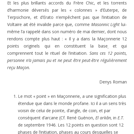
Et les plus brillants accords du Frère Chic, et les torrents
d’harmonie déversés par les « colonnes » d’Euterpe, de
Terpsichore, et d’Erato n’empêchent pas que l’initiation de
Voltaire ait été invalide parce que, comme
Masonnic
Light
lui-
même l’a rappelé dans son numéro de mai dernier, dont nous
rendons compte plus haut : « Il y a dans la Maçonnerie 12
points originels qui en constituent la base
et qui
,
comprennent tout le rituel de l’initiation.
Sans ces 12 points,
personne n’a jamais pu et ne peut être peut-être régulièrement
reçu Maçon.
Denys Roman
Le mot « point » en Maçonnerie, a une signification plus
étendue que dans le monde profane. Ici il a un sens très
voisin de celui de pointe, d’angle, de coin, et par
conséquent d’arcane (Cf. René Guénon,
El arkân,
in
E.T
.
de septembre 1946. Les 12 points en question sont 12
phases de l’initiation, phases au cours desquelles se