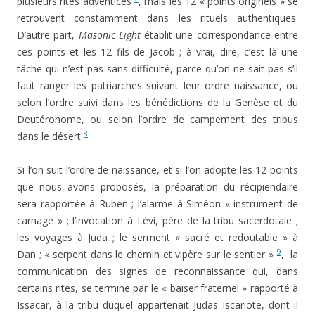
plusieurs rites adventices
, mais les 12 « points originels » se
retrouvent constamment dans les rituels authentiques.
D’autre part,
Masonic Light
établit une correspondance entre
ces points et les 12 fils de Jacob ; à vrai, dire, c’est là une
tâche qui n’est pas sans difficulté, parce qu’on ne sait pas s’il
faut ranger les patriarches suivant leur ordre naissance, ou
selon l’ordre suivi dans les bénédictions de la Genèse et du
Deutéronome, ou selon l’ordre de campement des tribus
8
dans le désert
.
Si l’on suit l’ordre de naissance, et si l’on adopte les 12 points
que nous avons proposés, la préparation du récipiendaire
sera rapportée à Ruben ; l’alarme à Siméon « instrument de
carnage » ; l’invocation à Lévi, père de la tribu sacerdotale ;
les voyages à Juda ; le serment « sacré et redoutable » à
9
Dan ; « serpent dans le chemin et vipère sur le sentier »
, la
communication des signes de reconnaissance qui, dans
certains rites, se termine par le « baiser fraternel » rapporté à
Issacar, à la tribu duquel appartenait Judas Iscariote, dont il