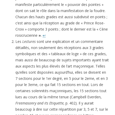
manifeste particulièrement le « pouvoir des pointes »
dont on sait le rôle dans la manifestation de la foudre.
Chacun des hauts grades est aussi subdivisé en points ;
c’est ainsi que la réception au grade de « Prince Rose-
Croix » comporte 3 points ; dont le dernier est la « Cène
rosicrucienne
»
.
↩
Les
Lectures
sont une explication et un commentaire
détaillés, non seulement des réceptions aux 3 grades
symboliques et des « tableaux de loge » de ces grades,
mais aussi de beaucoup de sujets importants ayant trait
aux aspects les plus élevés de l’art maçonnique. Telles
qu’elles sont disposées aujourd’hui, elles se divisent en
7 sections pour le 1er degré, en 5 pour le 2eme, et en 3
pour le 3eme, ce qui fait 15 sections en tout. Lors de
cer­taines solennités maçonniques, les 15 sections tout
lues au cours de la même tenue (Campbell Everden,
Freemasonry and its Etiquette,
p. 402). Il y aurait
beaucoup à dire sur cette répartition par 3, 5 et 7, sur le