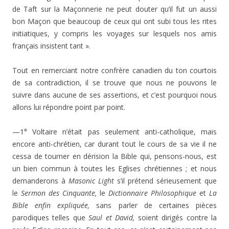
de Taft sur la Maçonnerie ne peut douter qu’il fut un aussi
bon Maçon que beaucoup de ceux qui ont subi tous les rites
initiatiques, y compris les voyages sur lesquels nos amis
français insistent tant ».
Tout en remerciant notre confrère canadien du ton courtois
de sa contradiction, il se trouve que nous ne pouvons le
suivre dans aucune de ses assertions, et c’est pourquoi nous
allons lui répondre point par point.
—1° Voltaire n’était pas seulement anti-catho­lique, mais
encore anti-chrétien, car durant tout le cours de sa vie il ne
cessa de tourner en dérision la Bible qui, pensons-nous, est
un bien commun à toutes les Eglises chrétiennes ; et nous
demanderons à
Masonic Light
s’il prétend sérieuse­ment que
le
Sermon des Cinquante,
le
Dictionnaire Philoso­phique
et
La
Bible enfin expliquée,
sans parler de certaines pièces
parodiques telles que
Saul et David,
soient dirigés contre la