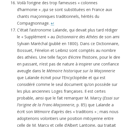
Voilà l’origine des trop fameuses « colonnes
d’harmonie » ,qui se sont substituées en France aux
chants maçonniques traditionnels, hérités du
Compagnonnage.
↩
C’était l’astronome Lalande, qui devait plus tard rédiger
le « Supplément » au
Dictionnaire des Athées
de son ami
Sylvain Maréchal (publié en 1800). Dans ce Dictionnaire,
Bossuet, Fénelon et Leibniz sont comptés au nombre
des athées. Une telle façon d’écrire l’histoire, pour le dire
en passant, n’est pas de nature à inspirer une confiance
aveugle dans le
Mémoire historique
sur la Maçonnerie
que Lalande écrivit pour l’Encyclopédie et qui est
considéré comme le seul document qu’on possède sur
les plus anciennes Loges françaises. Il est certes
probable, ainsi que le fait remarquer M. Marcy (
Essai sur
l’origine de la Franc-Maçonnerie
, p. 85) que Lalande a
écrit son
Mémoire
d’après des « traditions » ; mais nous
adopterions volontiers une position mitoyenne entre
celle de M. Marcy et celle d’Albert Lantoine, qui traitait