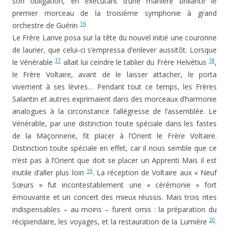
son obligation, en exécutant d’une manière brillante le
premier morceau de la troisième symphonie à grand
16
orchestre de Guérin
Le Frère Larive posa sur la tête du nouvel initié une couronne
de laurier, que celui-ci s’empressa d’enlever aussitôt. Lorsque
17
18
le Vénérable
allait lui ceindre le tablier du Frère Helvé­tius
,
le Frère Voltaire, avant de le laisser attacher, le porta
vivement à ses lèvres… Pendant tout ce temps, les Frères
Salantin et autres exprimaient dans des morceaux d’harmonie
analogues à la circonstance l’allégresse de l’as­semblée. Le
Vénérable, par une distinction toute spéciale dans les fastes
de la Maçonnerie, fit placer à l’Orient le Frère Voltaire.
Distinction toute spéciale en effet, car il nous semble que ce
n’est pas à l’Orient que doit se placer un Apprenti Mais il est
19
inutile d’aller plus loin
. La récep­tion de Voltaire aux « Neuf
Sœurs » fut incontestablement une « cérémonie » fort
émouvante et un concert des mieux réussis. Mais trois rites
indispensables – au moins – furent omis : la préparation du
20
récipiendaire, les voyages, et la restauration de la Lumière
.