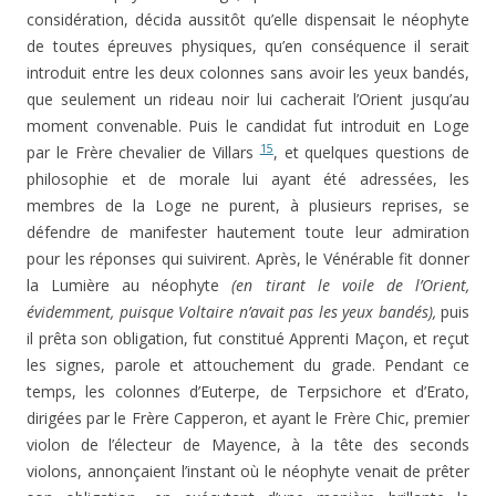
considération, décida aussi­tôt qu’elle dispensait le néophyte
de toutes épreuves phy­siques, qu’en conséquence il serait
introduit entre les deux colonnes sans avoir les yeux bandés,
que seulement un rideau noir lui cacherait l’Orient jusqu’au
moment convenable. Puis le candidat fut introduit en Loge
15
par le Frère chevalier de Villars
, et quelques questions de
philosophie et de morale lui ayant été adressées, les
membres de la Loge ne purent, à plusieurs reprises, se
défendre de manifester hau­tement toute leur admiration
pour les réponses qui suivirent. Après, le Vénérable fit donner
la Lumière au néophyte
(en tirant le voile de l’Orient,
évidemment, puisque Voltaire n’avait pas les yeux bandés),
puis
il prêta son obligation, fut constitué Apprenti Maçon, et reçut
les signes, parole et attou­chement du grade. Pendant ce
temps, les colonnes d’Euterpe, de Terpsichore et d’Erato,
dirigées par le Frère Capperon, et ayant le Frère Chic, premier
violon de l’électeur de Mayence, à la tête des seconds
violons, annonçaient l’ins­tant où le néophyte venait de prêter