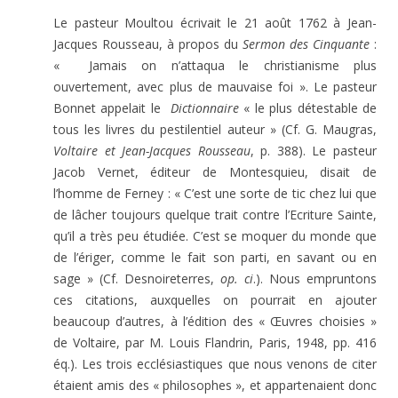
Le pasteur Moultou écrivait le 21 août 1762 à Jean-
Jacques Rousseau, à propos du
Sermon des Cinquante
:
« Jamais on n’attaqua le christianisme plus
ouvertement, avec plus de mauvaise foi ». Le pasteur
Bonnet appelait le
Dictionnaire
« le plus détestable de
tous les livres du pestilentiel auteur » (Cf. G. Maugras,
Voltaire et Jean-Jacques Rousseau
, p. 388). Le pasteur
Jacob Vernet, éditeur de Montesquieu, disait de
l’homme de Ferney : « C’est une sorte de tic chez lui que
de lâcher toujours quelque trait contre l’Ecriture Sainte,
qu’il a très peu étudiée. C’est se moquer du monde que
de l’ériger, comme le fait son parti, en savant ou en
sage » (Cf. Desnoireterres,
op. ci
.). Nous empruntons
ces citations, auxquelles on pourrait en ajouter
beaucoup d’autres, à l’édition des « Œuvres choisies »
de Voltaire, par M. Louis Flandrin, Paris, 1948, pp. 416
éq.). Les trois ecclésiastiques que nous venons de citer
étaient amis des « philosophes », et appartenaient donc