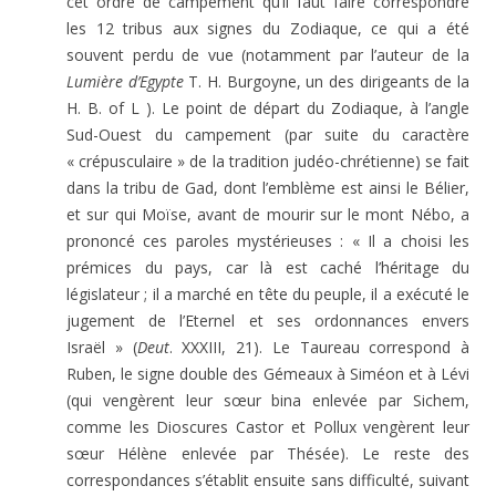
cet ordre de campement qu’il faut faire correspondre
les 12 tribus aux signes du Zodiaque, ce qui a été
souvent perdu de vue (notamment par l’auteur de la
Lumière d’Egypte
T. H. Burgoyne, un des dirigeants de la
H. B. of L ). Le point de départ du Zodiaque, à l’angle
Sud-Ouest du campement (par suite du caractère
« crépusculaire » de la tradition judéo-chrétienne) se fait
dans la tribu de Gad, dont l’emblème est ainsi le Bélier,
et sur qui Moïse, avant de mourir sur le mont Nébo, a
prononcé ces paroles mystérieuses : « Il a choisi les
prémices du pays, car là est caché l’héritage du
législateur ; il a marché en tête du peuple, il a exécuté le
jugement de l’Eternel et ses ordonnances envers
Israël » (
Deut
. XXXIII, 21). Le Taureau correspond à
Ruben, le signe double des Gémeaux à Siméon et à Lévi
(qui vengèrent leur sœur bina enlevée par Sichem,
comme les Dioscures Castor et Pollux vengèrent leur
sœur Hélène enlevée par Thésée). Le reste des
correspondances s’établit ensuite sans difficulté, suivant