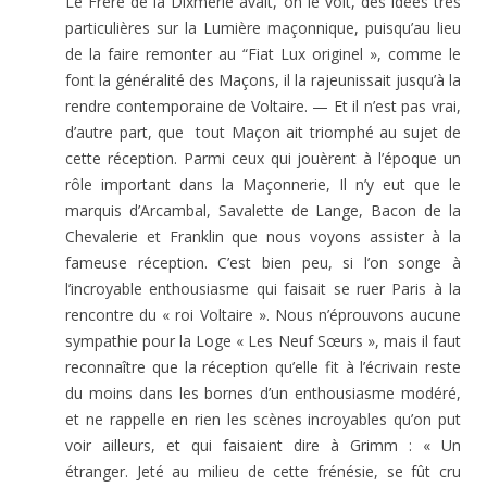
Le Frère de la Dixmerie avait, on le voit, des idées très
particulières sur la Lumière maçonnique, puisqu’au lieu
de la faire remonter au “Fiat Lux originel », comme le
font la généralité des Maçons, il la rajeunissait jusqu’à la
rendre contemporaine de Voltaire. — Et il n’est pas vrai,
d’autre part, que tout Maçon ait triomphé au sujet de
cette réception. Parmi ceux qui jouèrent à l’époque un
rôle important dans la Maçonnerie, Il n’y eut que le
marquis d’Arcambal, Savalette de Lange, Bacon de la
Chevalerie et Franklin que nous voyons assister à la
fameuse réception. C’est bien peu, si l’on songe à
l’incroyable enthousiasme qui faisait se ruer Paris à la
rencontre du « roi Voltaire ». Nous n’éprouvons aucune
sympathie pour la Loge « Les Neuf Sœurs », mais il faut
reconnaître que la réception qu’elle fit à l’écrivain reste
du moins dans les bornes d’un enthousiasme modéré,
et ne rappelle en rien les scènes incroyables qu’on put
voir ailleurs, et qui faisaient dire à Grimm : « Un
étranger. Jeté au milieu de cette frénésie, se fût cru