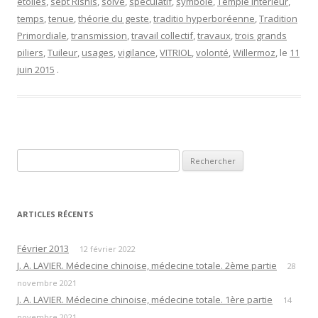
étoiles
,
sept Rishis
,
solve
,
spéculatif
,
symbole
,
Temple intérieur
,
temps
,
tenue
,
théorie du geste
,
traditio hyperboréenne
,
Tradition
Primordiale
,
transmission
,
travail collectif
,
travaux
,
trois grands
piliers
,
Tuileur
,
usages
,
vigilance
,
VITRIOL
,
volonté
,
Willermoz
, le
11
juin 2015
.
Rechercher :
ARTICLES RÉCENTS
Février 2013
12 février 2022
J. A. LAVIER. Médecine chinoise, médecine totale. 2ème partie
28
novembre 2021
J. A. LAVIER. Médecine chinoise, médecine totale. 1ère partie
14
novembre 2021