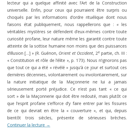
lecteur qui a quelque affinité avec l’Art de la Construction
universelle. Enfin, pour ceux qui pourraient être surpris ou
choqués par les informations d’ordre rituélique dont nous
faisons état publiquement, nous rappellerons que :
«
les
véritables mystères se défendent d’eux-mêmes contre toute
curiosité profane, leur nature même les garantit contre toute
atteinte de la sottise humaine non moins que des puissances
e
d’illusion […] » (R. Guénon,
Orient et Occident
, 2
partie, ch. III :
« Constitution et rôle de l’élite », p. 173). Nous n’ignorons pas
que tout ce qui a été « révélé » jusqu’à ce jour et surtout ces
dernières décennies, volontairement ou involontairement, sur
la nature initiatique de la Maçonnerie ne lui a jamais
sérieusement porté préjudice. Ce n’est pas tant « ce qui
sort » de la Maçonnerie qui doit être redouté, mais plutôt ce
que l’esprit profane s’efforce d’y faire entrer par les fissures
de ce qui devrait en être la « couverture », et qui, depuis
bientôt trois siècles, présente de sérieuses brèches.
Continuer la lecture
→