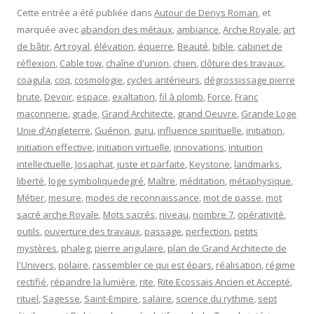
Cette entrée a été publiée dans
Autour de Denys Roman
, et
marquée avec
abandon des métaux
,
ambiance
,
Arche Royale
,
art
de bâtir
,
Art royal
,
élévation
,
équerre
,
Beauté
,
bible
,
cabinet de
réflexion
,
Cable tow
,
chaîne d'union
,
chien
,
clôture des travaux
,
coagula
,
coq
,
cosmologie
,
cycles antérieurs
,
dégrossissage pierre
brute
,
Devoir
,
espace
,
exaltation
,
fil à plomb
,
Force
,
Franc
maçonnerie
,
grade
,
Grand Architecte
,
grand Oeuvre
,
Grande Loge
Unie d’Angleterre
,
Guénon
,
guru
,
influence spirituelle
,
initiation
,
initiation effective
,
initiation virtuelle
,
innovations
,
intuition
intellectuelle
,
Josaphat
,
juste et parfaite
,
Keystone
,
landmarks
,
liberté
,
loge symboliquedegré
,
Maître
,
méditation
,
métaphysique
,
Métier
,
mesure
,
modes de reconnaissance
,
mot de passe
,
mot
sacré arche Royale
,
Mots sacrés
,
niveau
,
nombre 7
,
opérativité
,
outils
,
ouverture des travaux
,
passage
,
perfection
,
petits
mystères
,
phaleg
,
pierre angulaire
,
plan de Grand Architecte de
l'Univers
,
polaire
,
rassembler ce qui est épars
,
réalisation
,
régime
rectifié
,
répandre la lumière
,
rite
,
Rite Ecossais Ancien et Accepté
,
rituel
,
Sagesse
,
Saint-Empire
,
salaire
,
science du rythme
,
sept