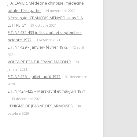
EN ATTENDANT L’HEURE DE LA
J. A. LAVIER. Médecine chinoise, médecine
« QUESTIONS DE RITUELS »
PUISSANCE DES TÉNÈBRES
totale. 1ère partie
SUIVANT L’ŒUVRE DE R. GUÉNON
14 novembre 2021
Nécrologie : FRANÇOIS MÉNARD, alias “LA
ET SES LETTRES À M. MAUGY / D.
LES DOUZE TRAVAUX D’HERCULE
LETTRE G”
ROMAN.
29 octobre 2021
E.T. N° 432-433 juillet-août et septembre-
NOTE 4« RENÉ GUÉNON ET LA
octobre 1972
3 octobre 2021
LETTRE G »
E.T. N° 429 – janvier- février 1972
12 avril
2021
NOTE 3 : « DU TEMPLE À LA
VOLTAIRE ETAIT-IL FRANC-MAÇON ?
20
MAÇONNERIE PAR L’HERMÉTISME
janvier 2021
CHRÉTIEN »
E.T. N° 426 – juillet- août 1971
31 décembre
2020
NOTE 1 : “PYTHAGORISME ET
E.T. N°424-425 – Mars-avril et mai-juin 1971
MAÇONNERIE”
13 décembre 2020
AVERTISSEMENT
L’ENIGME DE JEANNE DES ARMOISES
10
octobre 2020