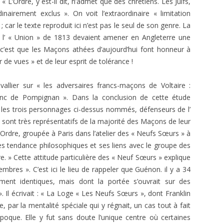
L’Ordre, y est-il dit, n’ad­met que des chrétiens. Les Juifs,
E.T. N° 421-422 SEPT-OCT-NOV-
FAYARD, PARIS.
irement exclus ». On voit l’extraordi­naire « limitation
DEC 1970 2ÈME PARTIE
VRÉ À LA
car le texte reproduit ici n’est pas le seul de son genre. La
SAKUTEI-KI, OU LE LIVRE SECRET
) : TÉMOIGNAGE ET
E.T. N° 421-422 SEPT- OCT-NOV-
s l’ « Union » de 1813 devaient amener en Angleterre une
DES JARDINS JAPONAIS
E
DEC 1970 1ÈRE PARTIE
 c’est que les Maçons athées d’aujourd’hui font honneur à
r de vues » et de leur esprit de tolérance !
JACQUES PAUL, HISTOIRE
 DE VLT
E.T. N° 418 MARS-AVRIL 1970
INTELLECTUELLE DE L’OCCIDENT
vallier sur « les adversaires francs-maçons de Voltaire :
MÉDIÉVAL
E.T. ANNEES 1968-1969
E.T. N° 416 NOVEMBRE –
anc de Pompignan ». Dans la con­clusion de cette étude
DÉCEMBRE 1969- 2ÈME PARTIE
JEAN RICHER, DELPHES, DÉLOS ET
E.T. ANNEES 1966 – 1967
E.T. N° 404. NOVEMBRE-
 les trois personnages ci-dessus nommés, défen­seurs de l’
CUMES
E.T. N° 416 NOVEMBRE –
DÉCEMBRE 1967
« sont très représentatifs de la majorité des Maçons de leur
E.T. ANNEES 1951 À 1953
E.T. N° 305, JANVIER FÉVRIER 1953
DÉCEMBRE 1969- 1ÈRE PARTIE
 l’Ordre, groupée à Paris dans l’atelier des « Neufs Sœurs » à
LAMBSPRINCK, LA PIERRE
E.T. N°402-403 07-08 ET 09-10
es tendance philoso­phiques et ses liens avec le groupe des
E.T. N°304, DÉCEMBRE 1952
PHILOSOPHALE
E.T. N° 415 SEPTEMBRE-OCTOBRE
1967
e. » Cette attitude particulière des « Neuf Sœurs » explique
1969
mbres ». C’est ici le lieu de rappeler que Guénon. il y a 34
E.T. N° 303, OCTOBRE-NOVEMBRE
VERNANT ET VIDAL-NAQUET.
E.T. N° 400. MARS-AVRIL 1967
­ment identiques, mais dont la portée s’ouvrait sur des
1952
MYTHE ET TRAGÉDIE EN GRÈCE
E.T. N° 414 JUILLET-AOÛT 1969
. Il écri­vait : « La Loge « Les Neufs Sœurs », dont Franklin
E.T. N° 399. JANVIER-FÉVRIER 1967
ANCIENNE
E.T. N° 299, AVRIL-MAI 1952
par la mentalité spéciale qui y régnait, un cas tout à fait
E.T. N° 412-413 MARS-AVRIL ET
E.T. N°396-397 : 07-08 ET 09-10
PERNÉTY. LES FABLES
oque. Elle y fut sans doute l’unique centre où certaines
MAI-JUIN 1969
E.T. N° 298, MARS 1952