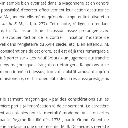
1966
ÉGYPTIENNES DÉVOILÉES
lin semble bien avoir été dans la Ma­çonnerie et en dehors
E.T. N° 411 JANVIER-FÉVRIER 1969
a possibilité d’exercer effectivement leur action destructrice
E. T. N 297, JANV.-FÉV. 1952
E.T. N° 395 MAI-JUIN 1966
ANDRÉ BILLY. STANISLAS DE
 la Maçonnerie elle-même qu’on doit imputer l’initiative et la
E.T. N° 409-410 SEPT. ET NOV.-
GUAITA
E. T. Nº 296, DÉC. 1951
sur la F.-M.,
t. I, p. 277). Cette note, rédigée en rendant
E.T. N° 394 MARS AVRIL 1966
DÉC.1968
e,
fut l’occasion d’une discussion assez prolongée avec
MAGISTER. MANUAL DEL
E. T. Nº 292, JUIN 1951
 évo­quer l’action de la contre – initiation, l’hostilité de
E.T. N° 406-407-408. MARS À
APRENDIZ.
ll dans l’Angle­terre du XVIIe siècle, etc. Bien entendu, M.
AOÛT 1968
E. T. Nº 291, AVRIL-MAI 1951
s considérations de cet ordre, et il est déjà très remarquable
MAGISTER. MANUAL DEL
E. T. Nº 290, MARS 1951
it à porter sur « Les Neuf Sœurs » un jugement qui tranche
COMPAÑERO.
toriens maçonniques français ou étrangers. Rappelons à ce
MAGISTER. MANUAL DEL
n mentionnée ci-dessus, trouvait « plutôt amusant » qu’on
MAESTRO.
 historien », cet historien eût-il des titres aussi prestigieux
MAGISTER. MANUAL DEL
MAESTRO SECRETO.
 le serment maçonnique » par des considérations sur les
rnière partie (« l’impré­cation ») de ce serment. Le caractère
JEAN-PAUL GARNIER. BARRAS, ROI
ement acceptables pour la mentalité moderne. Aussi ont-elles
DU DIRECTOIRE.
 par le Régime Rectifié dès 1778 ; par le Grand- Orient de
e­rie anglaise à une date récente. M. R. Désaguliers regrette