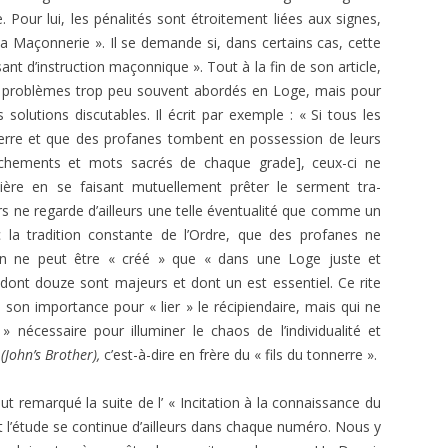
 Pour lui, les pénalités sont étroitement liées aux signes,
la Maçonnerie ». Il se demande si, dans certains cas, cette
sant d’instruction maçonnique ». Tout à la fin de son article,
s problèmes trop peu souvent abordés en Lo­ge, mais pour
s solutions discutables. Il écrit par exemple : « Si tous les
terre et que des profanes tombent en possession de leurs
touchements et mots sacrés de chaque grade], ceux-ci ne
lière en se faisant mutuellement prêter le serment tra­
rs ne re­garde d’ailleurs une telle éventualité que comme un
la tradition constante de l’Ordre, que des profanes ne
on ne peut être « créé » que « dans une Loge juste et
 dont douze sont majeurs et dont un est essentiel. Ce rite
 son impor­tance pour « lier » le récipiendaire, mais qui ne
 nécessaire pour illuminer le chaos de l’individualité et
»
(John’s Brother),
c’est-à-dire en frère du « fils du tonnerre ».
ut remarqué la suite de l’ « Incitation à la connaissance du
l’étude se continue d’ailleurs dans chaque numéro. Nous y