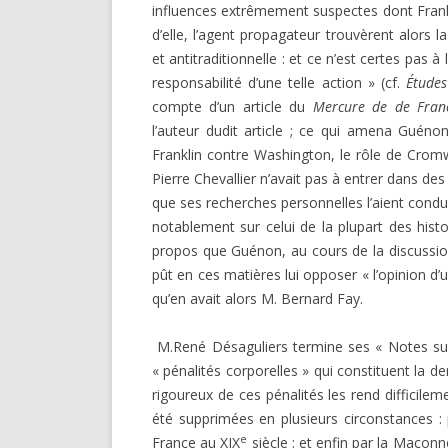
influences extrêmement sus­pectes dont Frank
d’elle, l’agent propagateur trou­vèrent alors l
et antitraditionnelle : et ce n’est certes pas à
responsabilité d’une telle action » (cf.
Études
compte d’un article du
Mercure de de Franc
l’auteur dudit article ; ce qui amena Guénon à
Franklin contre Washington, le rôle de Cromwe
Pierre Cheval­lier n’avait pas à entrer dans de
que ses recherches personnelles l’aient condu
notablement sur celui de la plu­part des his
propos que Guénon, au cours de la discus­sio
pût en ces matières lui opposer « l’opinion d’un
qu’en avait alors M. Bernard Fay.
M.René Désaguliers termine ses « Notes sur
« pénalités corporelles » qui constituent la de
rigoureux de ces pé­nalités les rend difficil
été supprimées en plusieurs cir­constances :
e
France au XIX
siècle : et enfin par la Maçonn