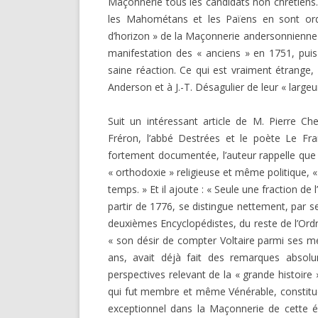
Maçonnerie tous les candidats non chrétiens. « 
DARKNESS VISIBLE PARTIE 1
les Mahométans et les Païens en sont ordina
RENÉ GUÉNON LI
COMPTE RENDU E.T. N° 500
d’horizon » de la Maçonnerie andersonnienne ; 
MULTITUDE ( I 
manifestation des « anciens » en 1751, pui
MISES EN GARD
LE RITUEL EN MAÇONNERIE
saine réaction. Ce qui est vraiment étrange,
Anderson et à J.-T. Désagulier de leur « largeu
SUR UN ARTICLE
L’ARCHE VIVANTE DES SYMBOLES
Suit un intéressant article de M. Pierre Che
Fréron, l’abbé Destrées et le poète Le Fr
fortement documentée, l’auteur rap­pelle que
« orthodoxie » religieuse et même politique, 
temps. » Et il ajoute : « Seule une fraction de
partir de 1776, se distingue nettement, par s
deuxièmes Encyclo­pédistes, du reste de l’Ordr
« son désir de compter Vol­taire parmi ses me
ans, avait déjà fait des remarques absolu
perspectives relevant de la « grande histoire »
qui fut membre et même Vénérable, constitue, 
exceptionnel dans la Maçonnerie de cette ép