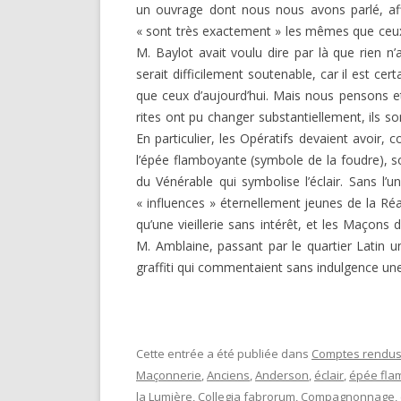
un ouvrage dont nous nous avons parlé, affir
« sont très exactement » les mêmes que ceux 
M. Baylot avait voulu dire par là que rien n’a
serait difficilement soutenable, car il est ce
que ceux d’aujourd’hui. Mais nous pensons et
rites ont pu changer substantiellement, ils 
En particulier, les Opératifs devaient avoir, 
l’épée flamboyante (symbole de la foudre), s
du Vénérable qui symbolise l’éclair. Sans l’u
« influences » éter­nellement jeunes de la Ré
qu’une vieillerie sans intérêt, et les Maçons
M. Amblaine, passant par le quartier La­tin u
graffiti qui commentaient sans indulgence u
Cette entrée a été publiée dans
Comptes rendus
Maçonnerie
,
Anciens
,
Anderson
,
éclair
,
épée fla
la Lumière
,
Collegia fabrorum
,
Compagnonnage
,