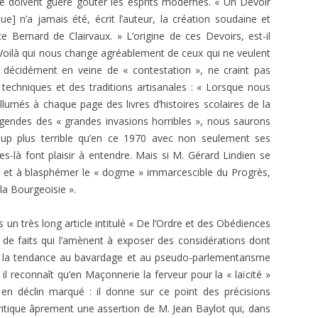
e doivent guère goûter les esprits modernes. « Un Devoir
] n’a jamais été, écrit l’auteur, la création sou­daine et
 Ber­nard de Clairvaux. » L’origine de ces Devoirs, est-il
Voilà qui nous change agréablement de ceux qui ne veulent
, décidément en veine de « contestation », ne craint pas
techniques et des traditions artisanales : « Lorsque nous
lumés à chaque page des livres d’histoires scolaires de la
égendes des « grandes invasions horribles », nous saurons
coup plus terrible qu’en ce 1970 avec non seulement ses
s-là font plaisir à entendre. Mais si M. Gérard Lindien se
igne et à blasphémer le « dogme » immarcescible du Progrès,
la Bourgeoisie ».
 un très long article intitulé « De l’Ordre et des Obédiences
e faits qui l’amè­nent à exposer des considérations dont
« la tendance au bavardage et au pseudo-par­lementarisme
il reconnaît qu’en Maçonnerie la ferveur pour la « laïcité »
est en déclin mar­qué : il donne sur ce point des précisions
itique âprement une asser­tion de M. Jean Baylot qui, dans