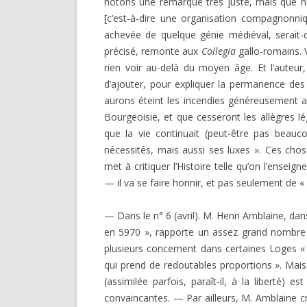
notons une remar­que très juste, mais que n
[c’est-à-dire une organisation compagnonnique
achevée de quelque génie médiéval, serait-ce
préci­sé, remonte aux
Collegia
gallo-romains. 
rien voir au-delà du moyen âge. Et l’auteur
d’ajouter, pour expliquer la permanence des 
aurons éteint les incendies généreusement al
Bourgeoisie, et que cesseront les allègres l
que la vie continuait (peut-être pas beau
nécessités, mais aussi ses luxes ». Ces chose
met à critiquer l’Histoire telle qu’on l’ense
— il va se faire honnir, et pas seulement de « 
— Dans le n° 6 (avril). M. Henri Amblaine, dans
en 5970 », rapporte un assez grand nombre d
plusieurs concernent dans certaines Loges 
qui prend de redoutables proportions ». Mais 
(assimilée parfois, paraît-il, à la liberté) 
convaincantes. — Par ailleurs, M. Amblaine cr