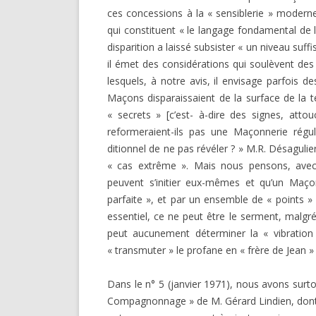
ces concessions à la « sensiblerie » moderne.
qui consti­tuent « le langage fondamental de 
disparition a laissé subsister « un niveau suffi
il émet des considérations qui soulèvent de
lesquels, à notre avis, il envisage parfois de
Maçons disparaissaient de la surface de la 
« secrets » [c’est- à-dire des signes, at
reformeraient-ils pas une Maçonnerie régu
ditionnel de ne pas révéler ? » M.R. Désagulie
« cas extrême ». Mais nous pensons, avec 
peuvent s’initier eux-mê­mes et qu’un Maç
parfaite », et par un ensemble de « points »
essentiel, ce ne peut être le serment, malgré
peut aucunement déterminer la « vibration »
« transmuter » le profane en « frère de Jean 
Dans le n° 5 (janvier 1971), nous avons surto
Compagnon­nage » de M. Gérard Lindien, dont 