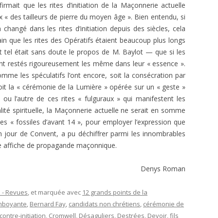
mait que les rites d’initiation de la Maçonnerie actuelle
« des tailleurs de pierre du moyen âge ». Bien entendu, si
 changé dans les rites d’initiation depuis des siècles, cela
rtain que les rites des Opératifs étaient beaucoup plus longs
 tel était sans doute le propos de M. Baylot — que si les
sont restés rigoureusement les même dans leur « essence ».
comme les spéculatifs l’ont encore, soit la consécration par
oit la « cérémonie de la Lumière » opérée sur un « geste »
n ou l’autre de ces rites « fulguraux » qui manifestent les
alité spirituelle, la Maçonnerie actuelle ne serait en somme
 des « fossiles d’avant 14 », pour employer l’expression que
n jour de Convent, a pu déchiffrer parmi les innom­brables
ne affiche de propagande maçonnique.
Denys Roman
 - Revues
, et marquée avec
12 grands points de la
mboyante
,
Bernard Fay
,
candidats non chrétiens
,
cérémonie de
contre-initiation
,
Cromwell
,
Désaguliers
,
Destrées
,
Devoir
,
fils