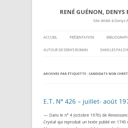
RENÉ GUÉNON, DENYS R
Site dédié à Denys 
ACCUEIL
PRÉSENTATION
BIBLIOGRAPH
TEXTES ET A
AUTOUR DE DENYS ROMAN
DANS LES PAS D
COMPTES RE
OPÉRATIVITÉ ET MAÇONNERIE
SUR UNE « COR
SPÉCULATIVE ( II )
INÉDITE » DE R
COMPTES R
ARCHIVES PAR ÉTIQUETTE :
CANDIDATS NON CHRÉT
MARCEL MAUGY 
A L’ATTENTION DE NOS LECTEURS
MYSTIFICATION,
VOLUMES P
HISPANOPHONES
TOURS ET PUIS 
E.T. N° 426 – juillet- août 1
OPÉRATIVITÉ ET MAÇONNERIE
UNE GROSSIÈRE
SPÉCULATIVE ( I )
RENÉ GUÉNON LI
— Dans le n° 4 (octobre 1970) de
Renaissance
DARKNESS VISIBLE PARTIE 2
MULTITUDE ( II )
Crystal qui reproduit un texte publié en 1745
T-ON ?