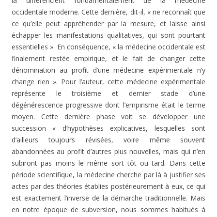
la différencient fondamen­talement de la médecine
occidentale moderne. Cette dernière, dit-il, « ne reconnaît que
ce qu’elle peut appréhender par la mesure, et laisse ainsi
échapper les manifestations qualitatives, qui sont pourtant
essentielles ». En conséquence, « la médecine occidentale est
finalement restée empirique, et le fait de changer cette
dénomination au profit d’une médecine expérimentale n’y
change rien ». Pour l’auteur, cette médecine expérimentale
représente le troi­sième et dernier stade d’une
dégénérescence progres­sive dont l’empirisme était le terme
moyen. Cette dernière phase voit se développer une
succession « d’hypothèses explicatives, lesquelles sont
d’ailleurs toujours révisées, voire même souvent
abandonnées au profit d’autres plus nouvelles, mais qui n’en
subiront pas moins le même sort tôt ou tard. Dans cette
période scientifique, la médecine cherche par là à justifier ses
actes par des théories établies postérieurement à eux, ce qui
est exactement l’inverse de la démarche traditionnelle. Mais
en notre époque de subversion, nous sommes habitués à