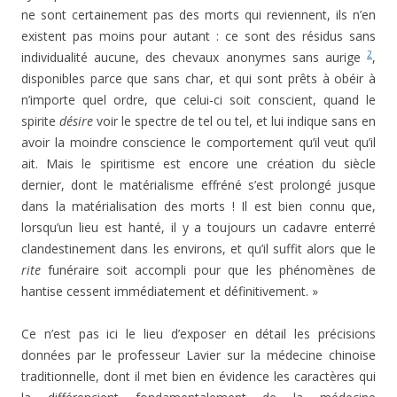
ne sont certainement pas des morts qui reviennent, ils n’en
existent pas moins pour autant : ce sont des résidus sans
2
individualité aucune, des chevaux anonymes sans aurige
,
disponibles parce que sans char, et qui sont prêts à obéir à
n’importe quel ordre, que celui-ci soit conscient, quand le
spirite
désire
voir le spectre de tel ou tel, et lui indique sans en
avoir la moindre conscience le comportement qu’il veut qu’il
ait. Mais le spiritisme est encore une création du siècle
dernier, dont le matérialisme effréné s’est prolongé jusque
dans la matérialisation des morts ! Il est bien connu que,
lorsqu’un lieu est hanté, il y a toujours un cadavre enterré
clandestinement dans les environs, et qu’il suffit alors que le
rite
funéraire soit accompli pour que les phénomènes de
hantise cessent immédiatement et définitivement. »
Ce n’est pas ici le lieu d’exposer en détail les pré­cisions
données par le professeur Lavier sur la méde­cine chinoise
traditionnelle, dont il met bien en évi­dence les caractères qui