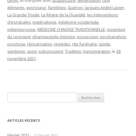
Livres
, et marquée avec
acupuncture
,
alimentation
,
cinq
éléments
,
exorciseur
,
fantômes
,
Guénon
,
Jacques-André Lavier
,
La Grande Triade
,
Le Règne de la Quantité
,
les in­terventions
chirurgicales
,
matérialisme
,
médecine occidentale
,
métempsycose
,
MÉDECINE CHINOISE TRADITIONNELLE
,
ouverture
du conscient
,
pharmacopée chinoise
,
possession
,
psychanalyse
,
psychose
,
réincarnation
,
remèdes
,
rite funéraire
,
spirite
,
spiritisme
,
sport
,
subconscient
,
Tradi­tion
,
transmigration
, le
28
novembre 2021
.
Rechercher :
ARTICLES RÉCENTS
Février 2013
12 février 2022