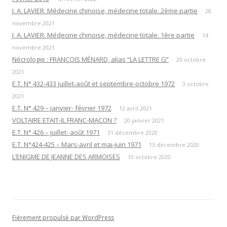
J. A. LAVIER. Médecine chinoise, médecine totale. 2ème partie
28
novembre 2021
J. A. LAVIER. Médecine chinoise, médecine totale. 1ère partie
14
novembre 2021
Nécrologie : FRANÇOIS MÉNARD, alias “LA LETTRE G”
29 octobre
2021
E.T. N° 432-433 juillet-août et septembre-octobre 1972
3 octobre
2021
E.T. N° 429 – janvier- février 1972
12 avril 2021
VOLTAIRE ETAIT-IL FRANC-MAÇON ?
20 janvier 2021
E.T. N° 426 – juillet- août 1971
31 décembre 2020
E.T. N°424-425 – Mars-avril et mai-juin 1971
13 décembre 2020
L’ENIGME DE JEANNE DES ARMOISES
10 octobre 2020
Fièrement propulsé par WordPress