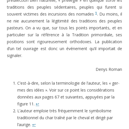
prédilection bien naturelle, « privilégie » en quelque sorte les
tra­ditions des peuples sédentaires, peuples qui furent si
9
souvent victimes des incursions des nomades
. Du moins, il
ne nie aucunement la légitimité des tradi­tions des peuples
pasteurs. On a vu que, sur tous les points importants, et en
particulier sur la référence à la Tradition primordiale, ses
positions sont rigou­reusement orthodoxes. La publication
d’un tel ouvrage est donc un événement qu’il importait de
signaler.
Denys Roman
C’est-à-dire, selon la terminologie de l’auteur, les « ger­
mes des idées ». Voir sur ce point les considérations
données aux pages 67 et suivantes, appuyées par la
figure 11.
↩
L’auteur emploie très fréquemment le symbolisme
tradi­tionnel du char traîné par le cheval et dirigé par
l’aurige.
↩