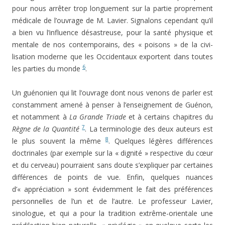
pour nous arrêter trop longue­ment sur la partie proprement
médicale de l’ouvrage de M. Lavier. Signalons cependant qu’il
a bien vu l’in­fluence désastreuse, pour la santé physique et
men­tale de nos contemporains, des « poisons » de la civi­
lisation moderne que les Occidentaux exportent dans toutes
6
les parties du monde
.
Un guénonien qui lit l’ouvrage dont nous venons de parler est
constamment amené à penser à l’en­seignement de Guénon,
et notamment à
La Grande Triade
et à certains chapitres du
7
Règne de la Quantité
. La terminologie des deux auteurs est
8
le plus souvent la même
. Quelques légères différences
doctrinales (par exemple sur la « dignité » respective du cœur
et du cerveau) pourraient sans doute s’expli­quer par certaines
différences de points de vue. Enfin, quelques nuances
d’« appréciation » sont évidem­ment le fait des préférences
personnelles de l’un et de l’autre. Le professeur Lavier,
sinologue, et qui a pour la tradition extrême-orientale une