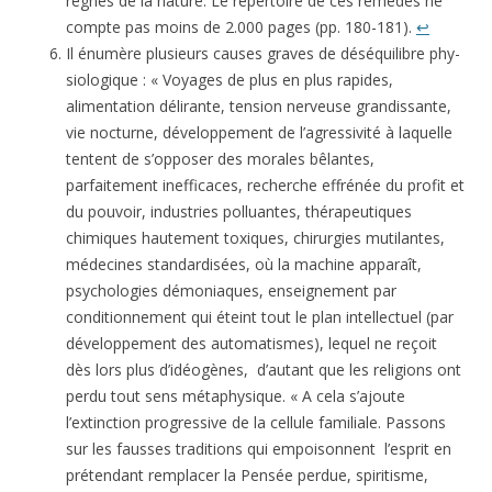
règnes de la nature. Le répertoire de ces remèdes ne
compte pas moins de 2.000 pages (pp. 180-181).
↩
Il énumère plusieurs causes graves de déséquilibre phy­
siologique : « Voyages de plus en plus rapides,
alimentation délirante, tension nerveuse grandissante,
vie nocturne, développement de l’agressivité à laquelle
tentent de s’opposer des morales bêlantes,
parfaitement inefficaces, recherche effrénée du profit et
du pouvoir, industries polluantes, thérapeutiques
chimiques hautement toxiques, chirurgies mutilantes,
médecines standardisées, où la machine apparaît,
psychologies démoniaques, enseignement par
conditionnement qui éteint tout le plan intellectuel (par
développement des automatismes), lequel ne reçoit
dès lors plus d’idéogènes, d’autant que les religions ont
perdu tout sens métaphysique. « A cela s’ajoute
l’extinction progressive de la cellule familiale. Passons
sur les fausses traditions qui empoisonnent l’esprit en
prétendant remplacer la Pensée perdue, spiritisme,