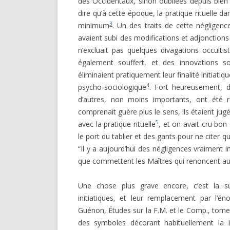
des Occidentaux, sinon oubliées depuis bi
dire qu’à cette époque, la pratique rituelle da
3
minimum
. Un des traits de cette négligence 
avaient subi des modifications et adjonctions
n’excluait pas quelques divagations occultis
également souffert, et des innovations 
éliminaient pratiquement leur finalité initiati
4
psycho-sociologique
. Fort heureusement, 
d’autres, non moins importants, ont été r
comprenait guère plus le sens, ils étaient jug
5
avec la pratique rituelle
, et on avait cru bon
le port du tablier et des gants pour ne citer qu
“Il y a aujourd’hui des négligences vraimen
que commettent les Maîtres qui renoncent au po
Une chose plus grave encore, c’est la su
initiatiques, et leur remplacement par l’én
Guénon, Études sur la F.M. et le Comp., tome 
des symboles décorant habituellement la L