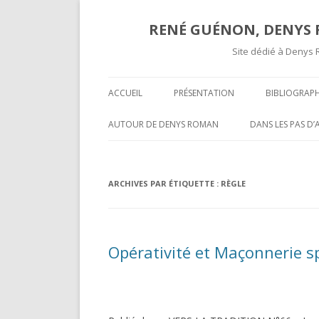
RENÉ GUÉNON, DENYS R
Site dédié à Denys 
ACCUEIL
PRÉSENTATION
BIBLIOGRAPH
TEXTES ET A
AUTOUR DE DENYS ROMAN
DANS LES PAS D
COMPTES RE
OPÉRATIVITÉ ET MAÇONNERIE
SUR UNE « COR
SPÉCULATIVE ( II )
INÉDITE » DE R
COMPTES R
ARCHIVES PAR ÉTIQUETTE :
RÈGLE
MARCEL MAUGY 
A L’ATTENTION DE NOS LECTEURS
MYSTIFICATION,
VOLUMES P
HISPANOPHONES
TOURS ET PUIS 
Opérativité et Maçonnerie spé
OPÉRATIVITÉ ET MAÇONNERIE
UNE GROSSIÈRE
SPÉCULATIVE ( I )
RENÉ GUÉNON LI
DARKNESS VISIBLE PARTIE 2
MULTITUDE ( II )
T-ON ?