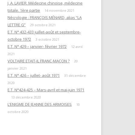
EN ATTENDANT L’HEURE DE LA
J. A. LAVIER. Médecine chinoise, médecine
« QUESTIONS DE RITUELS »
PUISSANCE DES TÉNÈBRES
totale. 1ère partie
SUIVANT L’ŒUVRE DE R. GUÉNON
14 novembre 2021
Nécrologie : FRANÇOIS MÉNARD, alias “LA
ET SES LETTRES À M. MAUGY / D.
LES DOUZE TRAVAUX D’HERCULE
LETTRE G”
ROMAN.
29 octobre 2021
E.T. N° 432-433 juillet-août et septembre-
NOTE 4« RENÉ GUÉNON ET LA
octobre 1972
3 octobre 2021
LETTRE G »
E.T. N° 429 – janvier- février 1972
12 avril
2021
NOTE 3 : « DU TEMPLE À LA
VOLTAIRE ETAIT-IL FRANC-MAÇON ?
20
MAÇONNERIE PAR L’HERMÉTISME
janvier 2021
CHRÉTIEN »
E.T. N° 426 – juillet- août 1971
31 décembre
2020
NOTE 1 : “PYTHAGORISME ET
E.T. N°424-425 – Mars-avril et mai-juin 1971
MAÇONNERIE”
13 décembre 2020
AVERTISSEMENT
L’ENIGME DE JEANNE DES ARMOISES
10
octobre 2020