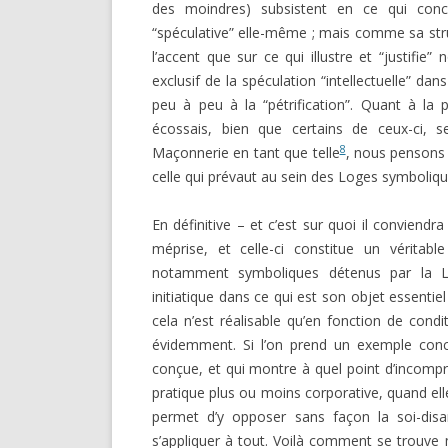
des moindres) subsistent en ce qui conce
“spéculative” elle-même ; mais comme sa str
l’accent que sur ce qui illustre et “justifie
exclusif de la spéculation “intellectuelle” dan
peu à peu à la “pétrification”. Quant à la 
écossais, bien que certains de ceux-ci, s
8
Maçonnerie en tant que telle
, nous pensons 
celle qui prévaut au sein des Loges symboliq
En définitive – et c’est sur quoi il conviendra 
méprise, et celle-ci constitue un vérita
notamment symboliques détenus par la Lo
initiatique dans ce qui est son objet essentiel
cela n’est réalisable qu’en fonction de condi
évidemment. Si l’on prend un exemple concre
conçue, et qui montre à quel point d’incompr
pratique plus ou moins corporative, quand elle 
permet d’y opposer sans façon la soi-disant
s’appliquer à tout. Voilà comment se trouve m