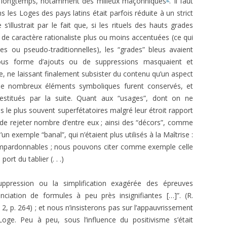
en longtemps, notamment des milieux maçonniques
. Il faut
ns les Loges des pays latins était parfois réduite à un strict
s’illustrait par le fait que, si les rituels des hauts grades
 de caractère rationaliste plus ou moins accentuées (ce qui
tes ou pseudo-traditionnelles), les “grades” bleus avaient
sous forme d’ajouts ou de suppressions masquaient et
que, ne laissant finalement subsister du contenu qu’un aspect
de nombreux éléments symboliques furent conservés, et
estitués par la suite. Quant aux “usages”, dont on ne
és le plus souvent superfétatoires malgré leur étroit rapport
 de rejeter nombre d’entre eux ; ainsi des “décors”, comme
’un exemple “banal”, qui n’étaient plus utilisés à la Maîtrise :
t impardonnables ; nous pouvons citer comme exemple celle
rt du tablier (. . .)
ppression ou la simplification exagérée des épreuves
onciation de formules à peu près insignifiantes […]”. (R.
2, p. 264) ; et nous n’insisterons pas sur l’appauvrissement
oge. Peu à peu, sous l’influence du positivisme s’était