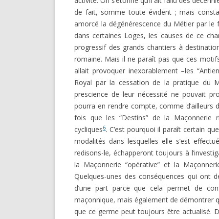
activité. On s’étonne qu’il ait fallu des décen
de fait, somme toute évident ; mais constat
amorcé la dégénérescence du Métier par le fa
dans certaines Loges, les causes de ce ch
progressif des grands chantiers à destination
romaine. Mais il ne paraît pas que ces motifs
allait provoquer inexorablement –les “Antien
Royal par la cessation de la pratique du Mét
prescience de leur nécessité ne pouvait pro
pourra en rendre compte, comme d’ailleurs de
fois que les “Destins” de la Maçonnerie r
6
cycliques
. C’est pourquoi il paraît certain q
modalités dans lesquelles elle s’est effect
redisons-le, échapperont toujours à l’investig
la Maçonnerie “opérative” et la Maçonnerie
Quelques-unes des conséquences qui ont déc
d’une part parce que cela permet de consta
maçonnique, mais également de démontrer que 
que ce germe peut toujours être actualisé. D’