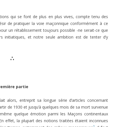
1966
ÉGYPTIENNES DÉVOILÉES
E.T. N° 411 JANVIER-FÉVRIER 1969
E. T. N 297, JANV.-FÉV. 1952
E.T. N° 395 MAI-JUIN 1966
ANDRÉ BILLY. STANISLAS DE
ions qui se font de plus en plus vives, compte tenu des
E.T. N° 409-410 SEPT. ET NOV.-
GUAITA
E. T. Nº 296, DÉC. 1951
 désir de pratiquer la voie maçonnique conformément à ce
E.T. N° 394 MARS AVRIL 1966
DÉC.1968
é pour un rétablissement toujours possible -ne serait-ce que
MAGISTER. MANUAL DEL
E. T. Nº 292, JUIN 1951
s initiatiques, et notre seule ambition est de tenter d’y
E.T. N° 406-407-408. MARS À
APRENDIZ.
AOÛT 1968
E. T. Nº 291, AVRIL-MAI 1951
MAGISTER. MANUAL DEL
∴
E. T. Nº 290, MARS 1951
COMPAÑERO.
MAGISTER. MANUAL DEL
MAESTRO.
remière partie
MAGISTER. MANUAL DEL
MAESTRO SECRETO.
t alors, entreprit sa longue série d’articles concernant
JEAN-PAUL GARNIER. BARRAS, ROI
partir de 1930 et jusqu’à quelques mois de sa mort survenue
DU DIRECTOIRE.
et même quelque émotion parmi les Maçons continentaux
 En effet, la plupart des notions traitées étaient inconnues
2