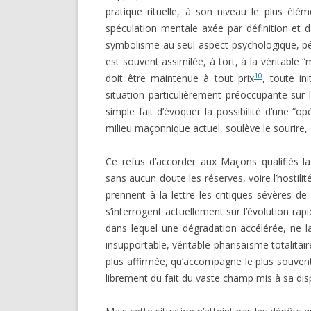
pratique rituelle, à son niveau le plus élé
spéculation mentale axée par définition et d
symbolisme au seul aspect psychologique, pé
est souvent assimilée, à tort, à la véritable
10
doit être maintenue à tout prix
, toute in
situation particulièrement préoccupante sur 
simple fait d’évoquer la possibilité d’une “op
milieu maçonnique actuel, soulève le sourire, 
Ce refus d’accorder aux Maçons qualifiés la pos
sans aucun doute les réserves, voire l’hostili
prennent à la lettre les critiques sévères de
s’interrogent actuellement sur l’évolution ra
dans lequel une dégradation accélérée, ne la
insupportable, véritable pharisaïsme totalit
plus affirmée, qu’accompagne le plus souvent 
librement du fait du vaste champ mis à sa dis