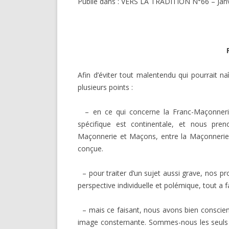
Publié dans : VERS LA TRADITION N°66 – Janv
DARKNESS VISIBLE PARTIE 1
RENÉ GUÉNON LI
COMPTE RENDU E.T. N° 500
MULTITUDE ( I 
MISES EN GARD
LE RITUEL EN MAÇONNERIE
SUR UN ARTICLE
L’ARCHE VIVANTE DES SYMBOLES
Afin d’éviter tout malentendu qui pourrait na
plusieurs points :
– en ce qui concerne la Franc-Maçonnerie
spécifique est continentale, et nous preno
Maçonnerie et Maçons, entre la Maçonnerie tel
conçue.
– pour traiter d’un sujet aussi grave, nos pr
perspective individuelle et polémique, tout a fa
– mais ce faisant, nous avons bien conscien
image consternante. Sommes-nous les seuls à 