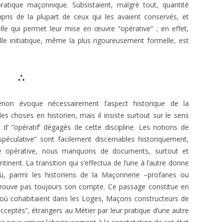
pratique maçonnique. Subsistaient, malgré tout, quantité
ris de la plupart de ceux qui les avaient conservés, et
uelle qui permet leur mise en œuvre “opérative” ; en effet,
lle initiatique, même la plus rigoureusement formelle, est
∴
n évoque nécessairement l’aspect historique de la
es choses en historien, mais il insiste surtout sur le sens
 d’ “opératif’ dégagés de cette discipline. Les notions de
péculative” sont facilement discernables historiquement,
e opérative, nous manquons de documents, surtout et
tinent. La transition qui s’effectua de l’une à l’autre donne
 où, parmi les historiens de la Maçonnerie –profanes ou
 trouve pas toujours son compte. Ce passage constitue en
”, où cohabitaient dans les Loges, Maçons constructeurs de
“acceptés”, étrangers au Métier par leur pratique d’une autre