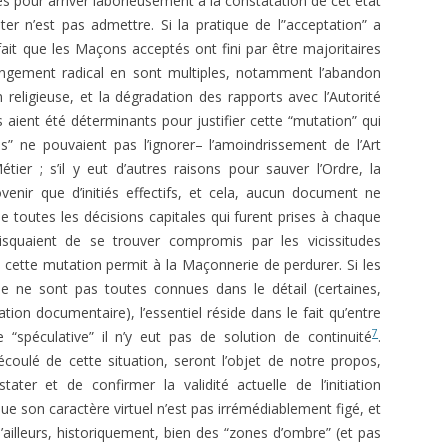
nies pour arriver laborieusement à la constatation de cet état
er n’est pas admettre. Si la pratique de l”acceptation” a
it que les Maçons acceptés ont fini par être majoritaires
angement radical en sont multiples, notamment l’abandon
 religieuse, et la dégradation des rapports avec l’Autorité
 aient été déterminants pour justifier cette “mutation” qui
s” ne pouvaient pas l’ignorer– l’amoindrissement de l’Art
ier ; s’il y eut d’autres raisons pour sauver l’Ordre, la
venir que d’initiés effectifs, et cela, aucun document ne
 toutes les décisions capitales qui furent prises à chaque
isquaient de se trouver compromis par les vicissitudes
ue cette mutation permit à la Maçonnerie de perdurer. Si les
uée ne sont pas toutes connues dans le détail (certaines,
ation documentaire), l’essentiel réside dans le fait qu’entre
7
 “spéculative” il n’y eut pas de solution de continuité
.
oulé de cette situation, seront l’objet de notre propos,
ter et de confirmer la validité actuelle de l’initiation
son caractère virtuel n’est pas irrémédiablement figé, et
ailleurs, historiquement, bien des “zones d’ombre” (et pas