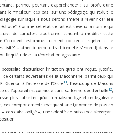
mentaire, permet pourtant d’appréhender ; au profit d’une
ans le “meilleur” des cas, sur une pédagogie qui réduit le
dagogie sur laquelle nous serons amené à revenir car elle
 “méthode”. Comme cet état de fait est devenu la norme qui
itiative de caractère traditionnel tendant à modifier cette
le Continent, est immédiatement contrée et rejetée, et le
érativité” (authentiquement traditionnelle s’entend) dans le
ou l’inquiétude et la réprobation agissante.
sibilité d’actualiser l’initiation qu’ils ont reçue, justifie,
té, de certains adversaires de la Maçonnerie, parmi ceux qui
11
 R. Guénon à l’adresse de l’Ordre
. Beaucoup de Maçons
12
pide de l’appareil maçonnique dans sa forme obédientielle
,
isse plus subsister qu’un formalisme figé et un légalisme
aire, ces comportements masquant une ignorance de plus en
– corollaire obligé –, une volonté de puissance s’exerçant
position.