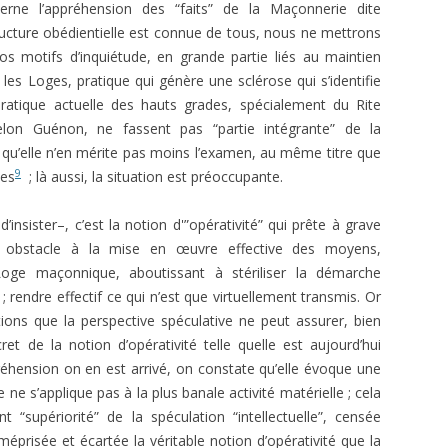
rne l’appréhension des “faits” de la Maçonnerie dite
ucture obédientielle est connue de tous, nous ne mettrons
” nos motifs d’inquiétude, en grande partie liés au maintien
s les Loges, pratique qui génère une sclérose qui s’identifie
pratique actuelle des hauts grades, spécialement du Rite
elon Guénon, ne fassent pas “partie intégrante” de la
qu’elle n’en mérite pas moins l’examen, au même titre que
9
ues
; là aussi, la situation est préoccupante.
d’insister–, c’est la notion d'”opérativité” qui prête à grave
ble obstacle à la mise en œuvre effective des moyens,
ge maçonnique, aboutissant à stériliser la démarche
 ; rendre effectif ce qui n’est que virtuellement transmis. Or
tions que la perspective spéculative ne peut assurer, bien
t de la notion d’opérativité telle quelle est aujourd’hui
éhension on en est arrivé, on constate qu’elle évoque une
ne s’applique pas à la plus banale activité matérielle ; cela
 “supériorité” de la spéculation “intellectuelle”, censée
éprisée et écartée la véritable notion d’opérativité que la