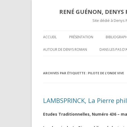
RENÉ GUÉNON, DENYS R
Site dédié à Denys 
ACCUEIL
PRÉSENTATION
BIBLIOGRAPH
TEXTES ET A
AUTOUR DE DENYS ROMAN
DANS LES PAS D
COMPTES RE
OPÉRATIVITÉ ET MAÇONNERIE
SUR UNE « COR
SPÉCULATIVE ( II )
INÉDITE » DE R
COMPTES R
ARCHIVES PAR ÉTIQUETTE :
PILOTE DE L’ONDE VIVE
MARCEL MAUGY 
A L’ATTENTION DE NOS LECTEURS
MYSTIFICATION,
VOLUMES P
HISPANOPHONES
TOURS ET PUIS 
LAMBSPRINCK, La Pierre phi
OPÉRATIVITÉ ET MAÇONNERIE
UNE GROSSIÈRE
SPÉCULATIVE ( I )
RENÉ GUÉNON LI
Etudes Traditionnelles, Numéro 436 – mar
DARKNESS VISIBLE PARTIE 2
MULTITUDE ( II )
T-ON ?