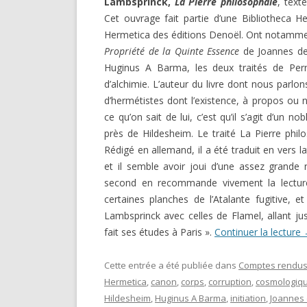
Lambsprinck,
La Pierre philosophale
, text
DARKNESS VISIBLE PARTIE 1
Cet ouvrage fait partie d’une Bibliotheca H
RENÉ GUÉNON LI
COMPTE RENDU E.T. N° 500
Hermetica des éditions Denoël. Ont notammen
MULTITUDE ( I 
Propriété de la Quinte Essence
de Joannes de
MISES EN GARD
LE RITUEL EN MAÇONNERIE
Huginus A Barma, les deux traités de Pern
d’alchimie. L’auteur du livre dont nous parlon
SUR UN ARTICLE
L’ARCHE VIVANTE DES SYMBOLES
d’hermétistes dont l’existence, à propos ou n
ce qu’on sait de lui, c’est qu’il s’agit d’un 
près de Hildesheim. Le traité La Pierre phi
Rédigé en allemand, il a été traduit en vers l
et il semble avoir joui d’une assez grande n
second en recommande vivement la lecture. 
certaines planches de l’Atalante fugitive, 
Lambsprinck avec celles de Flamel, allant jus
fait ses études à Paris ».
Continuer la lecture
Cette entrée a été publiée dans
Comptes rendus 
Hermetica
,
canon
,
corps
,
corruption
,
cosmologiq
Hildesheim
,
Huginus A Barma
,
initiation
,
Joannes