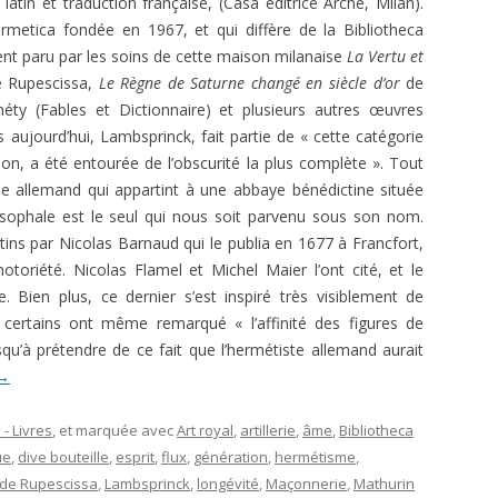
e latin et traduction française, (Casa éditrice Arché, Milan).
E.T. N° 421-422 SEPT-OCT-NOV-
FAYARD, PARIS.
ermetica fondée en 1967, et qui diffère de la Bibliotheca
DEC 1970 2ÈME PARTIE
VRÉ À LA
t paru par les soins de cette maison milanaise
La Vertu et
SAKUTEI-KI, OU LE LIVRE SECRET
) : TÉMOIGNAGE ET
E.T. N° 421-422 SEPT- OCT-NOV-
 Rupescissa,
Le Règne de Saturne changé en siècle d’or
de
DES JARDINS JAPONAIS
E
DEC 1970 1ÈRE PARTIE
éty (Fables et Dictionnaire) et plusieurs autres œuvres
s aujourd’hui, Lambsprinck, fait partie de « cette catégorie
JACQUES PAUL, HISTOIRE
 DE VLT
E.T. N° 418 MARS-AVRIL 1970
on, a été entourée de l’obscurité la plus complète ». Tout
INTELLECTUELLE DE L’OCCIDENT
noble allemand qui appartint à une abbaye bénédictine située
MÉDIÉVAL
E.T. ANNEES 1968-1969
E.T. N° 416 NOVEMBRE –
losophale est le seul qui nous soit parvenu sous son nom.
DÉCEMBRE 1969- 2ÈME PARTIE
JEAN RICHER, DELPHES, DÉLOS ET
E.T. ANNEES 1966 – 1967
E.T. N° 404. NOVEMBRE-
atins par Nicolas Barnaud qui le publia en 1677 à Francfort,
CUMES
E.T. N° 416 NOVEMBRE –
DÉCEMBRE 1967
otoriété. Nicolas Flamel et Michel Maier l’ont cité, et le
E.T. ANNEES 1951 À 1953
E.T. N° 305, JANVIER FÉVRIER 1953
DÉCEMBRE 1969- 1ÈRE PARTIE
Bien plus, ce dernier s’est inspiré très visiblement de
LAMBSPRINCK, LA PIERRE
E.T. N°402-403 07-08 ET 09-10
et certains ont même remarqué « l’affinité des figures de
E.T. N°304, DÉCEMBRE 1952
PHILOSOPHALE
E.T. N° 415 SEPTEMBRE-OCTOBRE
1967
qu’à prétendre de ce fait que l’hermétiste allemand aurait
1969
→
E.T. N° 303, OCTOBRE-NOVEMBRE
VERNANT ET VIDAL-NAQUET.
E.T. N° 400. MARS-AVRIL 1967
1952
MYTHE ET TRAGÉDIE EN GRÈCE
E.T. N° 414 JUILLET-AOÛT 1969
E.T. N° 399. JANVIER-FÉVRIER 1967
- Livres
, et marquée avec
Art royal
,
artillerie
,
âme
,
Bibliotheca
ANCIENNE
E.T. N° 299, AVRIL-MAI 1952
E.T. N° 412-413 MARS-AVRIL ET
ue
,
dive bouteille
,
esprit
,
flux
,
génération
,
hermétisme
,
E.T. N°396-397 : 07-08 ET 09-10
PERNÉTY. LES FABLES
MAI-JUIN 1969
 de Rupescissa
,
Lambsprinck
,
longévité
,
Maçonnerie
,
Mathurin
E.T. N° 298, MARS 1952