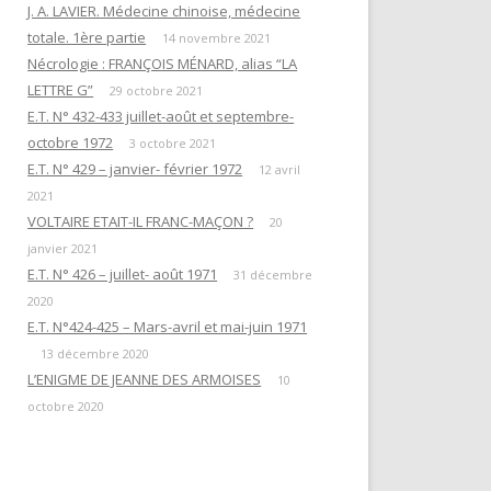
EN ATTENDANT L’HEURE DE LA
J. A. LAVIER. Médecine chinoise, médecine
« QUESTIONS DE RITUELS »
PUISSANCE DES TÉNÈBRES
totale. 1ère partie
SUIVANT L’ŒUVRE DE R. GUÉNON
14 novembre 2021
Nécrologie : FRANÇOIS MÉNARD, alias “LA
ET SES LETTRES À M. MAUGY / D.
LES DOUZE TRAVAUX D’HERCULE
LETTRE G”
ROMAN.
29 octobre 2021
E.T. N° 432-433 juillet-août et septembre-
NOTE 4« RENÉ GUÉNON ET LA
octobre 1972
3 octobre 2021
LETTRE G »
E.T. N° 429 – janvier- février 1972
12 avril
2021
NOTE 3 : « DU TEMPLE À LA
VOLTAIRE ETAIT-IL FRANC-MAÇON ?
20
MAÇONNERIE PAR L’HERMÉTISME
janvier 2021
CHRÉTIEN »
E.T. N° 426 – juillet- août 1971
31 décembre
2020
NOTE 1 : “PYTHAGORISME ET
E.T. N°424-425 – Mars-avril et mai-juin 1971
MAÇONNERIE”
13 décembre 2020
AVERTISSEMENT
L’ENIGME DE JEANNE DES ARMOISES
10
octobre 2020