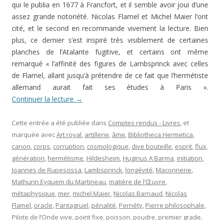
qui le publia en 1677 à Francfort, et il semble avoir joui d’une
assez grande notoriété. Nicolas Flamel et Michel Maier l’ont
cité, et le second en recommande vivement la lecture. Bien
plus, ce dernier s’est inspiré très visiblement de certaines
planches de l’Atalante fugitive, et certains ont même
remarqué « l’affinité des figures de Lambsprinck avec celles
de Flamel, allant jusqu’à prétendre de ce fait que l’hermétiste
allemand aurait fait ses études à Paris ».
Continuer la lecture
→
Cette entrée a été publiée dans
Comptes rendus - Livres
, et
marquée avec
Art royal
,
artillerie
,
âme
,
Bibliotheca Hermetica
,
canon
,
corps
,
corruption
,
cosmologique
,
dive bouteille
,
esprit
,
flux
,
génération
,
hermétisme
,
Hildesheim
,
Huginus A Barma
,
initiation
,
Joannes de Rupescissa
,
Lambsprinck
,
longévité
,
Maçonnerie
,
Mathurin Eyquem du Martineau
,
matière de l’Œuvre
,
métaphysique
,
mer
,
michel Maier
,
Nicolas Barnaud
,
Nicolas
Flamel
,
oracle
,
Pantagruel
,
pénalité
,
Pernéty
,
Pierre philosophale
,
Pilote de l’Onde vive
,
point fixe
,
poisson
,
poudre
,
premier grade
,