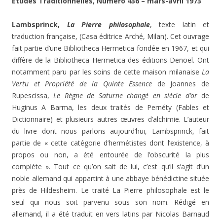
Etudes Traditionnelles, Numéro 436 – mars-avril 1973
Lambsprinck,
La Pierre philosophale
, texte latin et
traduction française, (Casa éditrice Arché, Milan). Cet ouvrage
fait partie d’une Bibliotheca Hermetica fondée en 1967, et qui
diffère de la Bibliotheca Hermetica des éditions Denoël. Ont
notamment paru par les soins de cette maison milanaise
La
Vertu et Propriété de la Quinte Essence
de Joannes de
Rupescissa,
Le Règne de Saturne changé en siècle d’or
de
Huginus A Barma, les deux traités de Pernéty (Fables et
Dictionnaire) et plusieurs autres œuvres d’alchimie. L’auteur
du livre dont nous parlons aujourd’hui, Lambsprinck, fait
partie de « cette catégorie d’hermétistes dont l’existence, à
propos ou non, a été entourée de l’obscurité la plus
complète ». Tout ce qu’on sait de lui, c’est qu’il s’agit d’un
noble allemand qui appartint à une abbaye bénédictine située
près de Hildesheim. Le traité La Pierre philosophale est le
seul qui nous soit parvenu sous son nom. Rédigé en
allemand, il a été traduit en vers latins par Nicolas Barnaud