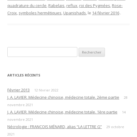
quadrature du cercle
,
Rabelais
,
reflux
,
roi des Pygmées
,
Rose-
Croix
,
symboles hermétiques
,
Upanishads
, le
14 février 2016
.
Rechercher :
ARTICLES RÉCENTS
Février 2013
12 février 2022
J. A. LAVIER. Médecine chinoise, médecine totale. 2ème partie
28
novembre 2021
J. A. LAVIER. Médecine chinoise, médecine totale. 1ère partie
14
novembre 2021
Nécrologie : FRANÇOIS MÉNARD, alias “LA LETTRE G”
29 octobre
2021