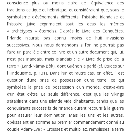
conscience plus ou moins claire de l’équivalence des
traditions celtique et hébraïque, et considéraient que, sous le
symbolisme d’évènements différents, l’histoire irlandaise et
l’histoire juive exprimaient tout les deux les mêmes
« archétypes » éternels). D’après le Livre des Conquêtes,
l’Irlande n’aurait pas connu moins de huit invasions
successives. Nous nous demandons si l’on ne pourrait pas
faire un parallèle entre ce livre et un autre document qui, lui,
n’est pas irlandais, mais islandais : le « Livre de prise de la
terre » (Land-Nâma-Bôk), dont Guénon a parlé (cf. Etudes sur
l’Hindouisme, p. 131). Dans l’un et l’autre cas, en effet, il est
question d’une prise de possession d’une terre, ce qui
symbolise la prise de possession d’un monde, c’est-à-dire
d’un état d’être. La seule différence, c’est que les Vikings
s’établirent dans une Islande vide d’habitants, tandis que les
conquérants successifs de l’Irlande durent recourir à la guerre
pour assurer leur domination. Mais les uns et les autres,
obéissaient en somme au premier commandement donné au
couple Adam-Eve : « Croissez et multipliez, remplissez la terre