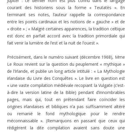
Jupiter : ce dernier nom est plus connu dans le langage
courant des historiens sous la forme « Teutatès ». En
terminant ses notes, l’auteur rappelle la correspondance
entre les points cardinaux et les notions de « gauche » et de
« droite » ; « Malgré certaines apparences, la tradition celtique
est donc en parfait accord avec la tradition primordiale qui
fait venir la lumière de l’est et la nuit de l’ouest ».
Précisément, dans le numéro suivant (décembre 1968), Mme
Le Roux revient sur la question du peuplement « mythique »
de l’Irlande, et publie un long article intitulé : « La Mythologie
irlandaise du Livre des Conquêtes ». Le livre en question est
« une vaste compilation médiévale recopiant la Vulgate (c’est-
à-dire la version latine de la Bible) pendant d’innombrables
pages, mais qui, tout en prétendant faire coïncider les
origines irlandaises et bibliques n’a pas suffisamment altéré
ou remanié le fond mythologique pour le rendre
méconnaissable ». (Remarquons en passant que ceux qui
rédigèrent la dite compilation avaient sans doute une