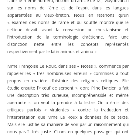
Dans le même numéro, notons un article de M.J. Guyonvarc’h
sur les noms de l’âme et de l’esprit dans les langues
apparentées au vieux-breton. Nous en retenons qu’un
« examen des noms de l’âme et du souffle montre que le
celtique devait, avant la conversion au christianisme et
l’introduction de la terminologie chrétienne, faire une
distinction nette entre les concepts représentés
respectivement par le latin animus et anima ».
Mme Françoise Le Roux, dans ses « Notes », commence par
rappeler les « très nombreuses erreurs » commises à tout
propos en matière d’histoire des religions celtiques. Elle
étudie ensuite l’« œuf de serpent », dont Pline l’Ancien a fait
une description très curieuse, incompréhensible et même
aberrante si on veut la prendre à la lettre. On a émis des
critiques parfois « virulentes » contre la traduction et
l’interprétation que Mme Le Roux a données de ce texte.
Mais elle justifie sa manière de voir par un raisonnement qui
nous paraît très juste. Citons-en quelques passages qui ont