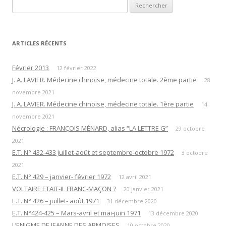
Rechercher :
ARTICLES RÉCENTS
Février 2013
12 février 2022
J. A. LAVIER. Médecine chinoise, médecine totale. 2ème partie
28
novembre 2021
J. A. LAVIER. Médecine chinoise, médecine totale. 1ère partie
14
novembre 2021
Nécrologie : FRANÇOIS MÉNARD, alias “LA LETTRE G”
29 octobre
2021
E.T. N° 432-433 juillet-août et septembre-octobre 1972
3 octobre
2021
E.T. N° 429 – janvier- février 1972
12 avril 2021
VOLTAIRE ETAIT-IL FRANC-MAÇON ?
20 janvier 2021
E.T. N° 426 – juillet- août 1971
31 décembre 2020
E.T. N°424-425 – Mars-avril et mai-juin 1971
13 décembre 2020
L’ENIGME DE JEANNE DES ARMOISES
10 octobre 2020