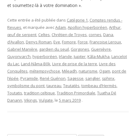
et soumettez-là à votre domination ».
Cette entrée a été publiée dans
Catégorie 1
,
Comptes rendus -
Revues
, et marquée avec
Adam
,
Apollon hyperboréen
,
Arthur
,
œuf de serpent
,
Celtes
,
Chrétien de Troyes
,
cornes
,
Dana
,
d’Avallon
,
Denys Roman
,
Eve
,
Fomore
,
Force
,
Françoise Leroux
,
Gabriel Manière
,
gardien du seuil
,
Gorgones
,
Guenièvre
,
Guyonvarc’h
,
hyperboréen
,
Irlande
,
Jupiter
,
Kâla-Mukha
,
Lancelot
du Lac
,
Land-Nâma-Bôk
,
Livre de prise de la terre
,
Livre des
Conquêtes
,
métempsychose
,
Mileadh
,
naturisme
,
Ogam
,
pont de
l’épée
,
Pyramide
,
René Guénon
,
Sagesse
,
sanglier
,
sphinx
,
symbolisme du pont
,
taureau
,
Teutatès
,
tombeau d’Hermès
,
Toutatis
,
tradition celtique
,
Tradition Primordiale
,
Tuatha Dé
Danann
,
Vikings
,
Vulgate
, le
5 mars 2019
.