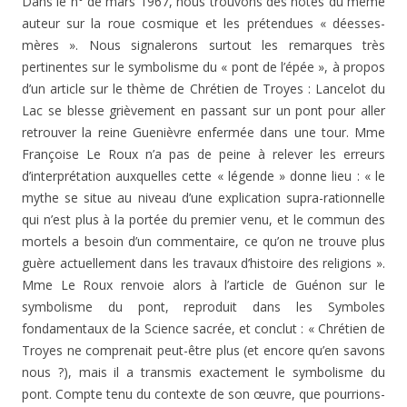
Dans le n° de mars 1967, nous trouvons des notes du même
auteur sur la roue cosmique et les prétendues « déesses-
mères ». Nous signalerons surtout les remarques très
pertinentes sur le symbolisme du « pont de l’épée », à propos
d’un article sur le thème de Chrétien de Troyes : Lancelot du
Lac se blesse grièvement en passant sur un pont pour aller
retrouver la reine Guenièvre enfermée dans une tour. Mme
Françoise Le Roux n’a pas de peine à relever les erreurs
d’interprétation auxquelles cette « légende » donne lieu : « le
mythe se situe au niveau d’une explication supra-rationnelle
qui n’est plus à la portée du premier venu, et le commun des
mortels a besoin d’un commentaire, ce qu’on ne trouve plus
guère actuellement dans les travaux d’histoire des religions ».
Mme Le Roux renvoie alors à l’article de Guénon sur le
symbolisme du pont, reproduit dans les Symboles
fondamentaux de la Science sacrée, et conclut : « Chrétien de
Troyes ne comprenait peut-être plus (et encore qu’en savons
nous ?), mais il a transmis exactement le symbolisme du
pont. Compte tenu du contexte de son œuvre, que pourrions-