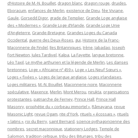
d’Histoire de M.-N. Bouillet
,
dragon blanc
,
dragon rouge
,
druides
,
Eboracum
,
enfances de Merlin
,
existence de Dieu
,
fée Viviane
,
Gaule
,
Gorsedd Digor
,
grade de Templier
,
Grande Loge anglaise
des « Modernes »
,
Grande Loge d’Irlande
,
Grande Loge Unie
d’Angleterre
,
Grande-Bretagne
,
Grandes Loges du Canada
Occidental
,
guerre des Deux-Roses
,
gui
,
Histoire de la Franc-
Maçonnerie de Findel
,
Iles Britanniques
,
Irène
,
Jabadao
,
Joseph
Fort Newton
,
Jules Tardivel
,
Kalpa
,
La Fayette
,
langue bretonne
,
Léo Taxil
,
Le mythe arthurien et la légende de Merlin
,
Les danses
bretonnes
,
Loge « Africaine nº 459 »
,
Loge « Les Neuf Sœurs »
,
Loges « fixées »
,
Loges de langue anglaise
,
Loges irlandaises
,
Loges militaires
,
M.-N. Bouillet
,
Maçonnerie noire
,
Maçonnerie
spéculative
,
Maxence
,
Merlin
,
Mont Merou
,
nirukta
,
organisations
protestantes
,
patriarche de Ferney
,
Prince Hall
,
Prince Hall
Masonry
,
prophétie du « corbeau immortel »
,
Râmayana
,
revue
Masonic Light
,
revue Ogam
,
rite d'York
,
rituels « écossais »
,
rituels
« latins »
,
roi du Berry
,
saint Bernard
,
science pythagoricienne des
nombres
,
secret maçonnique
,
stationery Lodges
,
Temple de
Salomon
,
tradition celtique
,
tribu des Bituriges
,
tribu des