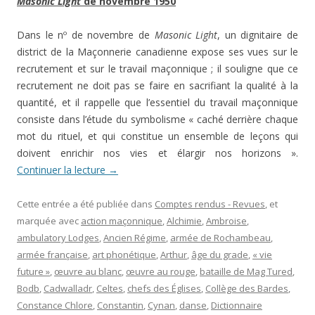
Masonic Light
de novembre 1950
Dans le nº de novembre de
Masonic Light
, un dignitaire de
district de la Maçonnerie canadienne expose ses vues sur le
recrutement et sur le travail maçonnique ; il souligne que ce
recrutement ne doit pas se faire en sacrifiant la qualité à la
quantité, et il rappelle que l’essentiel du travail maçonnique
consiste dans l’étude du symbolisme « caché derrière chaque
mot du rituel, et qui constitue un ensemble de leçons qui
doivent enrichir nos vies et élargir nos horizons ».
Continuer la lecture
→
Cette entrée a été publiée dans
Comptes rendus - Revues
, et
marquée avec
action maçonnique
,
Alchimie
,
Ambroise
,
ambulatory Lodges
,
Ancien Régime
,
armée de Rochambeau
,
armée française
,
art phonétique
,
Arthur
,
âge du grade
,
« vie
future »
,
œuvre au blanc
,
œuvre au rouge
,
bataille de Mag Tured
,
Bodb
,
Cadwalladr
,
Celtes
,
chefs des Églises
,
Collège des Bardes
,
Constance Chlore
,
Constantin
,
Cynan
,
danse
,
Dictionnaire