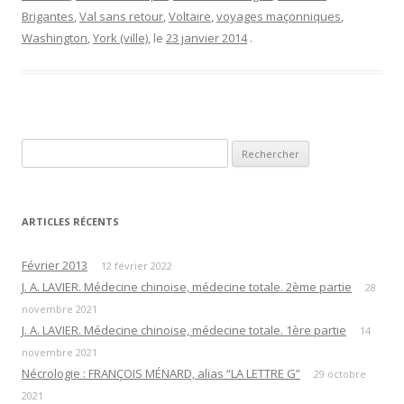
Brigantes
,
Val sans retour
,
Voltaire
,
voyages maçonniques
,
Washington
,
York (ville)
, le
23 janvier 2014
.
Rechercher :
ARTICLES RÉCENTS
Février 2013
12 février 2022
J. A. LAVIER. Médecine chinoise, médecine totale. 2ème partie
28
novembre 2021
J. A. LAVIER. Médecine chinoise, médecine totale. 1ère partie
14
novembre 2021
Nécrologie : FRANÇOIS MÉNARD, alias “LA LETTRE G”
29 octobre
2021