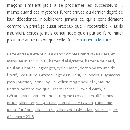
maçons aimaient jadis à se proclamer les successeurs –,
même quand ces mystères furent arrivés au dernier degré de
leur décadence, n’oublièrent jamais ce qu’ils considéraient
comme un privilège aussi précieux que « redoutable ». Et ils
n’auraient certes jamais conçu l’idée qu’on pût se faire initier
pour une autre raison que celle-là…
Continuer la lecture
→
Cette entrée a été publiée dans
Comptes rendus - Revues
, et
marquée avec
515
,
516
,
batteri d'allégresse
,
batterie de deuil
,
Boullan
,
Charles Lagranges
,
cycle
,
Dante
,
destin posthume de
l'initié
,
Eve Future
,
Grande Loge d'En-Haut
,
Héliopolis
,
Huysmans
,
Jean Tourniac
,
Léon Bloy
,
Le Sellier
,
magie sexuelle
,
Mauric
Barrés
,
nombre cyclique
,
Orient Eternel
,
Oswald Wirth
,
R.E.
Gérard
,
Raoul Vandendriess
,
Régime Ecossais rectifié
,
Rémy
Brück
,
Salomon
,
Serge Hutin
,
Stanislas de Guaita
,
Tantrisme
,
tenue funèbre
,
ville solaire
,
Villiers de l'Isle-Adam
,
Vintras
, le
15
décembre 2015
.