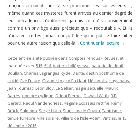
maçons aimaient jadis à se proclamer les successeurs –,
même quand ces mystères furent arrivés au dernier degré de
leur décadence, n’oublièrent jamais ce qu’ils considéraient
comme un privilège aussi précieux que « redoutable ». Et ils
n’auraient certes jamais conçu l’idée qu’on pût se faire initier
pour une autre raison que celle-là…
Continuer la lecture
→
Cette entrée a été publiée dans
Comptes rendus - Revues
, et
marquée avec
515
,
516
,
batteri d'allégresse
,
batterie de deuil
,
Boullan
,
Charles Lagranges
,
cycle
,
Dante
,
destin posthume de
l'initié
,
Eve Future
,
Grande Loge d'En-Haut
,
Héliopolis
,
Huysmans
,
Jean Tourniac
,
Léon Bloy
,
Le Sellier
,
magie sexuelle
,
Mauric
Barrés
,
nombre cyclique
,
Orient Eternel
,
Oswald Wirth
,
R.E.
Gérard
,
Raoul Vandendriess
,
Régime Ecossais rectifié
,
Rémy
Brück
,
Salomon
,
Serge Hutin
,
Stanislas de Guaita
,
Tantrisme
,
tenue funèbre
,
ville solaire
,
Villiers de l'Isle-Adam
,
Vintras
, le
15
décembre 2015
.