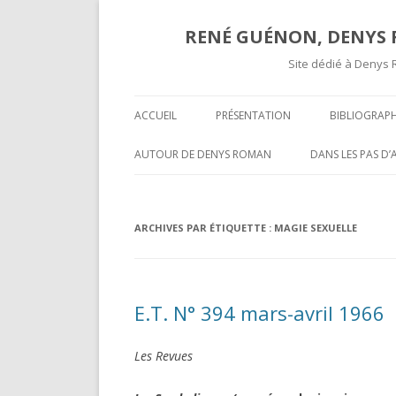
RENÉ GUÉNON, DENYS R
Site dédié à Denys 
ACCUEIL
PRÉSENTATION
BIBLIOGRAPH
TEXTES ET A
AUTOUR DE DENYS ROMAN
DANS LES PAS D
COMPTES RE
OPÉRATIVITÉ ET MAÇONNERIE
SUR UNE « COR
SPÉCULATIVE ( II )
INÉDITE » DE R
COMPTES R
ARCHIVES PAR ÉTIQUETTE :
MAGIE SEXUELLE
MARCEL MAUGY 
A L’ATTENTION DE NOS LECTEURS
MYSTIFICATION,
VOLUMES P
HISPANOPHONES
TOURS ET PUIS 
E.T. N° 394 mars-avril 1966
OPÉRATIVITÉ ET MAÇONNERIE
UNE GROSSIÈRE
SPÉCULATIVE ( I )
RENÉ GUÉNON LI
Les Revues
DARKNESS VISIBLE PARTIE 2
MULTITUDE ( II )
T-ON ?