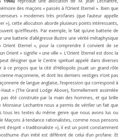
 1966)
reproduit une allocution de M. Jean Lechantre,
E.T. N° 421-422 SEPT-OCT-NOV-
FAYARD, PARIS.
mémoire des maçons « passés à l’Orient Eternel ». Bien que
DEC 1970 2ÈME PARTIE
VRÉ À LA
 penseurs » modernes très profanes (que l’auteur appelle
SAKUTEI-KI, OU LE LIVRE SECRET
) : TÉMOIGNAGE ET
E.T. N° 421-422 SEPT- OCT-NOV-
r »), cette allocution aborde plusieurs points intéressants,
DES JARDINS JAPONAIS
E
DEC 1970 1ÈRE PARTIE
vent qu’effleurés. Par exemple, le fait qu’une batterie de
 une batterie d’allégresse illustre une vérité métaphysique
JACQUES PAUL, HISTOIRE
 DE VLT
E.T. N° 418 MARS-AVRIL 1970
 Orient Eternel », pour la comprendre il convient de se
INTELLECTUELLE DE L’OCCIDENT
Orient » signifie « une ville ». L’Orient Eternel est donc la
MÉDIÉVAL
E.T. ANNEES 1968-1969
E.T. N° 416 NOVEMBRE –
peut désigner que le Centre spirituel appelé dans diverses
DÉCEMBRE 1969- 2ÈME PARTIE
JEAN RICHER, DELPHES, DÉLOS ET
E.T. ANNEES 1966 – 1967
E.T. N° 404. NOVEMBRE-
oter à ce propos que la cité d’Héliopolis jouait un grand rôle
CUMES
E.T. N° 416 NOVEMBRE –
DÉCEMBRE 1967
cienne maçonnerie, et dont les derniers vestiges n’ont pas
E.T. ANNEES 1951 À 1953
E.T. N° 305, JANVIER FÉVRIER 1953
DÉCEMBRE 1969- 1ÈRE PARTIE
çonnerie de langue anglaise, l’expression qui correspond à
LAMBSPRINCK, LA PIERRE
E.T. N°402-403 07-08 ET 09-10
’En-Haut » (The Grand Lodge Above), formellement assimilée
E.T. N°304, DÉCEMBRE 1952
PHILOSOPHALE
E.T. N° 415 SEPTEMBRE-OCTOBRE
1967
 pas été construite par la main des hommes, et qui brille
1969
de Monsieur Lechantre nous a permis de vérifier un fait que
E.T. N° 303, OCTOBRE-NOVEMBRE
VERNANT ET VIDAL-NAQUET.
E.T. N° 400. MARS-AVRIL 1967
s tous les textes du même genre que nous avons lus ou
1952
MYTHE ET TRAGÉDIE EN GRÈCE
E.T. N° 414 JUILLET-AOÛT 1969
s de Maçons à tendance rationalistes, comme nous pensons
E.T. N° 399. JANVIER-FÉVRIER 1967
ANCIENNE
E.T. N° 299, AVRIL-MAI 1952
nt d’esprit « traditionaliste »), il est un point constamment
E.T. N° 412-413 MARS-AVRIL ET
E.T. N°396-397 : 07-08 ET 09-10
PERNÉTY. LES FABLES
posthume d’un initié est différent de celui d’un profane. Et
MAI-JUIN 1969
E.T. N° 298, MARS 1952