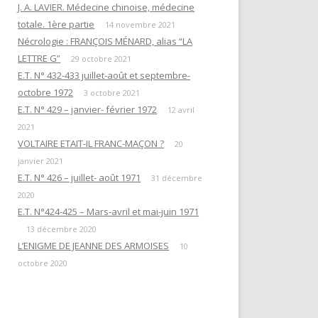
EN ATTENDANT L’HEURE DE LA
J. A. LAVIER. Médecine chinoise, médecine
« QUESTIONS DE RITUELS »
PUISSANCE DES TÉNÈBRES
totale. 1ère partie
SUIVANT L’ŒUVRE DE R. GUÉNON
14 novembre 2021
Nécrologie : FRANÇOIS MÉNARD, alias “LA
ET SES LETTRES À M. MAUGY / D.
LES DOUZE TRAVAUX D’HERCULE
LETTRE G”
ROMAN.
29 octobre 2021
E.T. N° 432-433 juillet-août et septembre-
NOTE 4« RENÉ GUÉNON ET LA
octobre 1972
3 octobre 2021
LETTRE G »
E.T. N° 429 – janvier- février 1972
12 avril
2021
NOTE 3 : « DU TEMPLE À LA
VOLTAIRE ETAIT-IL FRANC-MAÇON ?
20
MAÇONNERIE PAR L’HERMÉTISME
janvier 2021
CHRÉTIEN »
E.T. N° 426 – juillet- août 1971
31 décembre
2020
NOTE 1 : “PYTHAGORISME ET
E.T. N°424-425 – Mars-avril et mai-juin 1971
MAÇONNERIE”
13 décembre 2020
AVERTISSEMENT
L’ENIGME DE JEANNE DES ARMOISES
10
octobre 2020