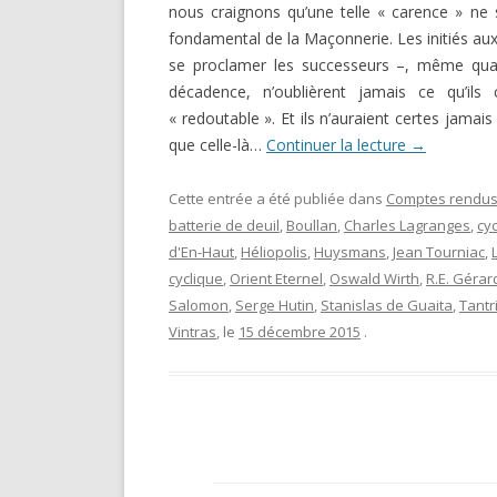
nous craignons qu’une telle « carence » ne
fondamental de la Maçonnerie. Les initiés aux
se proclamer les successeurs –, même quan
décadence, n’oublièrent jamais ce qu’ils
« redoutable ». Et ils n’auraient certes jamais
que celle-là…
Continuer la lecture
→
Cette entrée a été publiée dans
Comptes rendus
batterie de deuil
,
Boullan
,
Charles Lagranges
,
cyc
d'En-Haut
,
Héliopolis
,
Huysmans
,
Jean Tourniac
,
cyclique
,
Orient Eternel
,
Oswald Wirth
,
R.E. Gérar
Salomon
,
Serge Hutin
,
Stanislas de Guaita
,
Tantr
Vintras
, le
15 décembre 2015
.