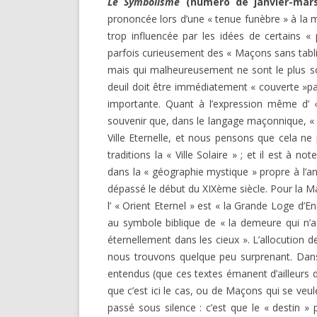
Le Symbolisme
(numéro de janvier-mars
DARKNESS VISIBLE PARTIE 1
prononcée lors d’une « tenue funèbre » à la 
RENÉ GUÉNON LI
COMPTE RENDU E.T. N° 500
trop influencée par les idées de certains «
MULTITUDE ( I 
parfois curieusement des « Maçons sans tablie
MISES EN GARD
LE RITUEL EN MAÇONNERIE
mais qui malheureusement ne sont le plus sou
deuil doit être immédiatement « couverte »par
SUR UN ARTICLE
L’ARCHE VIVANTE DES SYMBOLES
importante. Quant à l’expression même d’ «
souvenir que, dans le langage maçonnique, « un 
Ville Eternelle, et nous pensons que cela ne 
traditions la « Ville Solaire » ; et il est à n
dans la « géographie mystique » propre à l’an
dépassé le début du XIXème siècle. Pour la Ma
l’ « Orient Eternel » est « la Grande Loge d
au symbole biblique de « la demeure qui n’a
éternellement dans les cieux ». L’allocution 
nous trouvons quelque peu surprenant. Dan
entendus (que ces textes émanent d’ailleur
que c’est ici le cas, ou de Maçons qui se veule
passé sous silence : c’est que le « destin » 