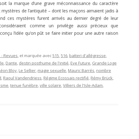
1966
ÉGYPTIENNES DÉVOILÉES
 soit la marque d’une grave méconnaissance du caractère
E.T. N° 411 JANVIER-FÉVRIER 1969
 mystères de l’antiquité – dont les maçons aimaient jadis à
E. T. N 297, JANV.-FÉV. 1952
E.T. N° 395 MAI-JUIN 1966
ANDRÉ BILLY. STANISLAS DE
d ces mystères furent arrivés au dernier degré de leur
E.T. N° 409-410 SEPT. ET NOV.-
GUAITA
E. T. Nº 296, DÉC. 1951
 considéraient comme un privilège aussi précieux que
E.T. N° 394 MARS AVRIL 1966
DÉC.1968
 conçu l’idée qu’on pût se faire initier pour une autre raison
MAGISTER. MANUAL DEL
E. T. Nº 292, JUIN 1951
E.T. N° 406-407-408. MARS À
APRENDIZ.
AOÛT 1968
E. T. Nº 291, AVRIL-MAI 1951
MAGISTER. MANUAL DEL
 - Revues
, et marquée avec
515
,
516
,
batteri d'allégresse
,
E. T. Nº 290, MARS 1951
COMPAÑERO.
le
,
Dante
,
destin posthume de l'initié
,
Eve Future
,
Grande Loge
Léon Bloy
,
Le Sellier
,
magie sexuelle
,
Mauric Barrés
,
nombre
MAGISTER. MANUAL DEL
d
,
Raoul Vandendriess
,
Régime Ecossais rectifié
,
Rémy Brück
,
MAESTRO.
isme
,
tenue funèbre
,
ville solaire
,
Villiers de l'Isle-Adam
,
MAGISTER. MANUAL DEL
MAESTRO SECRETO.
JEAN-PAUL GARNIER. BARRAS, ROI
DU DIRECTOIRE.