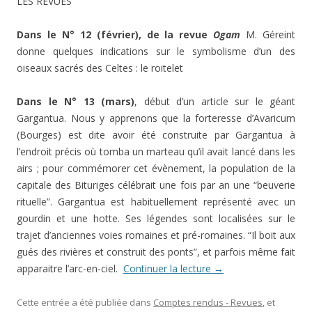
LES REVUES
Dans le N° 12 (février), de la revue
Ogam
M. Géreint
donne quelques indications sur le symbolisme d’un des
oiseaux sacrés des Celtes : le roitelet
Dans le N° 13 (mars)
, début d’un article sur le géant
Gargantua. Nous y apprenons que la forteresse d’Avaricum
(Bourges) est dite avoir été construite par Gargantua à
l’endroit précis où tomba un marteau qu’il avait lancé dans les
airs ; pour commémorer cet évènement, la population de la
capitale des Bituriges célébrait une fois par an une “beuverie
rituelle”. Gargantua est habituellement représenté avec un
gourdin et une hotte. Ses légendes sont localisées sur le
trajet d’anciennes voies romaines et pré-romaines. “Il boit aux
gués des rivières et construit des ponts”, et parfois même fait
apparaitre l’arc-en-ciel.
Continuer la lecture
→
Cette entrée a été publiée dans
Comptes rendus - Revues
, et