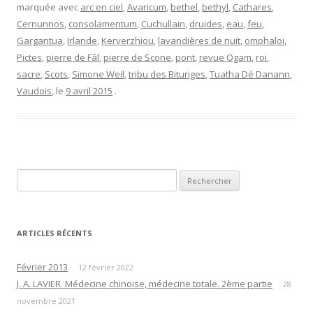
marquée avec
arc en ciel
,
Avaricum
,
bethel
,
bethyl
,
Cathares
,
Cernunnos
,
consolamentum
,
Cuchullain
,
druides
,
eau
,
feu
,
Gargantua
,
Irlande
,
Kerverzhiou
,
lavandières de nuit
,
omphaloi
,
Pictes
,
pierre de Fâl
,
pierre de Scone
,
pont
,
revue Ogam
,
roi
,
sacre
,
Scots
,
Simone Weil
,
tribu des Bituriges
,
Tuatha Dé Danann
,
Vaudois
, le
9 avril 2015
.
Rechercher :
ARTICLES RÉCENTS
Février 2013
12 février 2022
J. A. LAVIER. Médecine chinoise, médecine totale. 2ème partie
28
novembre 2021