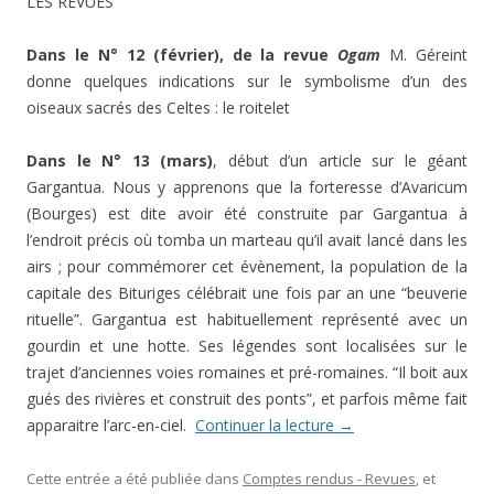
LES REVUES
Dans le N° 12 (février), de la revue
Ogam
M. Géreint
donne quelques indications sur le symbolisme d’un des
oiseaux sacrés des Celtes : le roitelet
Dans le N° 13 (mars)
, début d’un article sur le géant
Gargantua. Nous y apprenons que la forteresse d’Avaricum
(Bourges) est dite avoir été construite par Gargantua à
l’endroit précis où tomba un marteau qu’il avait lancé dans les
airs ; pour commémorer cet évènement, la population de la
capitale des Bituriges célébrait une fois par an une “beuverie
rituelle”. Gargantua est habituellement représenté avec un
gourdin et une hotte. Ses légendes sont localisées sur le
trajet d’anciennes voies romaines et pré-romaines. “Il boit aux
gués des rivières et construit des ponts”, et parfois même fait
apparaitre l’arc-en-ciel.
Continuer la lecture
→
Cette entrée a été publiée dans
Comptes rendus - Revues
, et