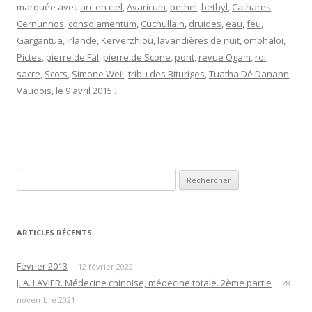
marquée avec
arc en ciel
,
Avaricum
,
bethel
,
bethyl
,
Cathares
,
Cernunnos
,
consolamentum
,
Cuchullain
,
druides
,
eau
,
feu
,
Gargantua
,
Irlande
,
Kerverzhiou
,
lavandières de nuit
,
omphaloi
,
Pictes
,
pierre de Fâl
,
pierre de Scone
,
pont
,
revue Ogam
,
roi
,
sacre
,
Scots
,
Simone Weil
,
tribu des Bituriges
,
Tuatha Dé Danann
,
Vaudois
, le
9 avril 2015
.
Rechercher :
ARTICLES RÉCENTS
Février 2013
12 février 2022
J. A. LAVIER. Médecine chinoise, médecine totale. 2ème partie
28
novembre 2021