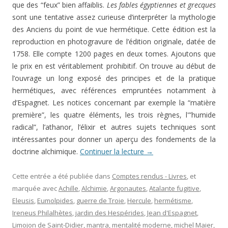
que des “feux” bien affaiblis.
Les fables égyptiennes et grecques
sont une tentative assez curieuse d’interpréter la mythologie
des Anciens du point de vue hermétique. Cette édition est la
reproduction en photogravure de l’édition originale, datée de
1758. Elle compte 1200 pages en deux tomes. Ajoutons que
le prix en est véritablement prohibitif. On trouve au début de
l’ouvrage un long exposé des principes et de la pratique
hermétiques, avec références empruntées notamment à
d’Espagnet. Les notices concernant par exemple la “matière
première”, les quatre éléments, les trois règnes, l'”humide
radical”, l’athanor, l’élixir et autres sujets techniques sont
intéressantes pour donner un aperçu des fondements de la
doctrine alchimique.
Continuer la lecture
→
Cette entrée a été publiée dans
Comptes rendus - Livres
, et
marquée avec
Achille
,
Alchimie
,
Argonautes
,
Atalante fugitive
,
Eleusis
,
Eumolpides
,
guerre de Troie
,
Hercule
,
hermétisme
,
Ireneus Philalhètes
,
jardin des Hespérides
,
Jean d'Espagnet
,
Limojon de Saint-Didier
,
mantra
,
mentalité moderne
,
michel Maier
,