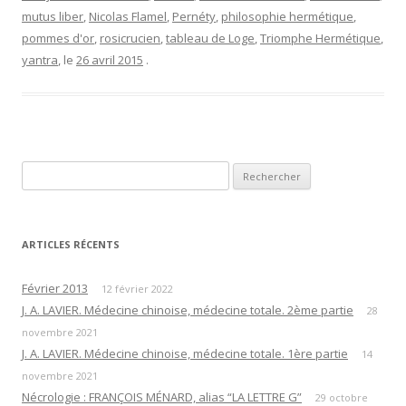
mutus liber
,
Nicolas Flamel
,
Pernéty
,
philosophie hermétique
,
pommes d'or
,
rosicrucien
,
tableau de Loge
,
Triomphe Hermétique
,
yantra
, le
26 avril 2015
.
Rechercher :
ARTICLES RÉCENTS
Février 2013
12 février 2022
J. A. LAVIER. Médecine chinoise, médecine totale. 2ème partie
28
novembre 2021
J. A. LAVIER. Médecine chinoise, médecine totale. 1ère partie
14
novembre 2021
Nécrologie : FRANÇOIS MÉNARD, alias “LA LETTRE G”
29 octobre