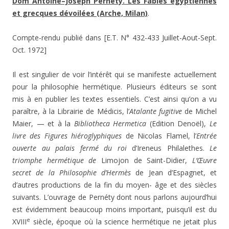
Dom Antoine–Joseph Pernéty. Les Fables égyptiennes
et grecques dévoilées (Arche, Milan)
.
Compte-rendu publié dans [E.T. N° 432-433 Juillet-Aout-Sept.
Oct. 1972]
Il est singulier de voir l’intérêt qui se manifeste actuellement
pour la philosophie hermétique. Plusieurs éditeurs se sont
mis à en publier les textes essentiels. C’est ainsi qu’on a vu
paraître, à la Librairie de Médicis, l’
Atalante fugitive
de Michel
Maier, — et à la
Bibliotheca Hermetica
(Edition Denoël),
Le
livre des Figures hiéroglyphiques
de Nicolas Flamel, l’
Entrée
ouverte au palais fermé du roi
d’Ireneus Philalethes.
Le
triomphe hermétique de
Limojon de Saint-Didier,
L’Œuvre
secret de la Philosophie d’Hermès
de Jean d’Espagnet, et
d’autres productions de la fin du moyen- âge et des siècles
suivants. L’ouvrage de Pernéty dont nous parlons aujourd’hui
est évidemment beaucoup moins important, puisqu’il est du
e
XVIII
siècle, époque où la science hermétique ne jetait plus