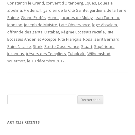
Constantin le Grand
,
convent d’Oltenberg
,
Eques
,
Eques a
Zibelina
,
Frédéric II
,
gardien de la Cité Sainte
,
gardiens de la Terre
Sainte
,
Grand Profès
,
Hundt
,
Jacques de Molay
,
Jean Tourniac
,
Johnson
,
Joseph de Maistre
,
Late Observance
,
loge Absalom
,
offrande des gants
,
Ostabat
,
Régime Ecossais rectifié
,
Rite
Ecossais Ancien et Accepté
,
Rite Français
,
Rosa
,
saint Bernard
,
Saint-Nicaise
,
Stark
,
Stricte Observance
,
Stuart
,
Supérieurs
Inconnus
,
trésors des Templiers
,
Tubalcaïn
,
Wilhemsbad
,
Willermoz
, le
10 décembre 2017
.
Rechercher :
ARTICLES RÉCENTS