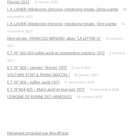
Février 2013
12 février 2022
J. A. LAVIER. Médecine chinoise, médecine totale. 2ème partie
28
novembre 2021
J. A. LAVIER. Médecine chinoise, médecine totale. 1ère partie
14
novembre 2021
Nécrologie : FRANÇOIS MÉNARD, alias “LA LETTRE G”
29 octobre
2021
E.T. N° 432-433 juillet-août et septembre-octobre 1972
3 octobre
2021
E.T. N° 429 – janvier- février 1972
12 avril 2021
VOLTAIRE ETAIT-IL FRANC-MAÇON ?
20 janvier 2021
E.T. N° 426 – juillet- août 1971
31 décembre 2020
E.T. N°424-425 – Mars-avril et mai-juin 1971
13 décembre 2020
L’ENIGME DE JEANNE DES ARMOISES
10 octobre 2020
Fièrement propulsé par WordPress