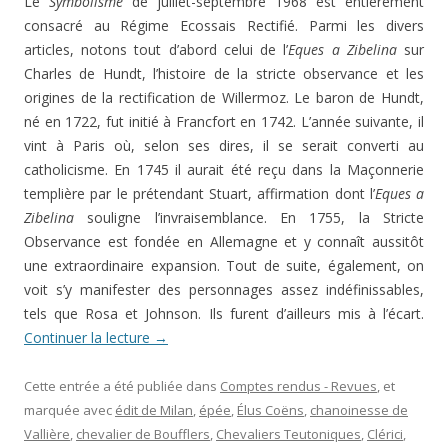
Le
Symbolisme
de juillet-septembre 1968 est entièrement
consacré au Régime Ecossais Rectifié. Parmi les divers
articles, notons tout d’abord celui de l’
Eques a Zibelina
sur
Charles de Hundt, l’histoire de la stricte observance et les
origines de la rectification de Willermoz. Le baron de Hundt,
né en 1722, fut initié à Francfort en 1742. L’année suivante, il
vint à Paris où, selon ses dires, il se serait converti au
catholicisme. En 1745 il aurait été reçu dans la Maçonnerie
templière par le prétendant Stuart, affirmation dont l’
Eques a
Zibelina
souligne l’invraisemblance. En 1755, la Stricte
Observance est fondée en Allemagne et y connaît aussitôt
une extraordinaire expansion. Tout de suite, également, on
voit s’y manifester des personnages assez indéfinissables,
tels que Rosa et Johnson. Ils furent d’ailleurs mis à l’écart.
Continuer la lecture
→
Cette entrée a été publiée dans
Comptes rendus - Revues
, et
marquée avec
édit de Milan
,
épée
,
Élus Coëns
,
chanoinesse de
Vallière
,
chevalier de Boufflers
,
Chevaliers Teutoniques
,
Clérici
,