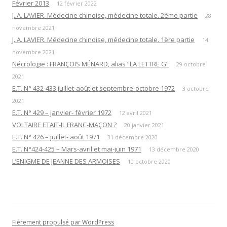
Février 2013
12 février 2022
J. A. LAVIER. Médecine chinoise, médecine totale. 2ème partie
28
novembre 2021
J. A. LAVIER. Médecine chinoise, médecine totale. 1ère partie
14
novembre 2021
Nécrologie : FRANÇOIS MÉNARD, alias “LA LETTRE G”
29 octobre
2021
E.T. N° 432-433 juillet-août et septembre-octobre 1972
3 octobre
2021
E.T. N° 429 – janvier- février 1972
12 avril 2021
VOLTAIRE ETAIT-IL FRANC-MAÇON ?
20 janvier 2021
E.T. N° 426 – juillet- août 1971
31 décembre 2020
E.T. N°424-425 – Mars-avril et mai-juin 1971
13 décembre 2020
L’ENIGME DE JEANNE DES ARMOISES
10 octobre 2020
Fièrement propulsé par WordPress