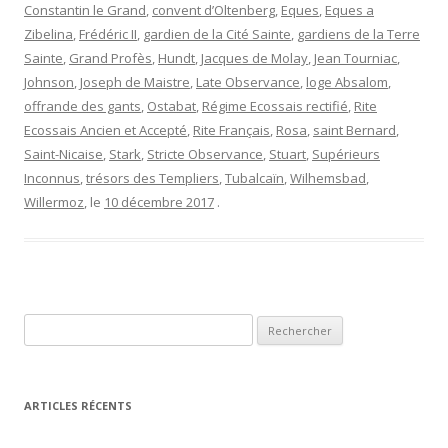
Constantin le Grand
,
convent d’Oltenberg
,
Eques
,
Eques a
Zibelina
,
Frédéric II
,
gardien de la Cité Sainte
,
gardiens de la Terre
Sainte
,
Grand Profès
,
Hundt
,
Jacques de Molay
,
Jean Tourniac
,
Johnson
,
Joseph de Maistre
,
Late Observance
,
loge Absalom
,
offrande des gants
,
Ostabat
,
Régime Ecossais rectifié
,
Rite
Ecossais Ancien et Accepté
,
Rite Français
,
Rosa
,
saint Bernard
,
Saint-Nicaise
,
Stark
,
Stricte Observance
,
Stuart
,
Supérieurs
Inconnus
,
trésors des Templiers
,
Tubalcaïn
,
Wilhemsbad
,
Willermoz
, le
10 décembre 2017
.
Rechercher :
ARTICLES RÉCENTS