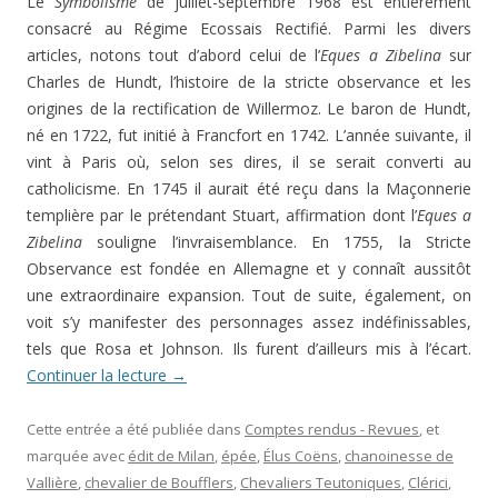
Le
Symbolisme
de juillet-septembre 1968 est entièrement
consacré au Régime Ecossais Rectifié. Parmi les divers
articles, notons tout d’abord celui de l’
Eques a Zibelina
sur
Charles de Hundt, l’histoire de la stricte observance et les
origines de la rectification de Willermoz. Le baron de Hundt,
né en 1722, fut initié à Francfort en 1742. L’année suivante, il
vint à Paris où, selon ses dires, il se serait converti au
catholicisme. En 1745 il aurait été reçu dans la Maçonnerie
templière par le prétendant Stuart, affirmation dont l’
Eques a
Zibelina
souligne l’invraisemblance. En 1755, la Stricte
Observance est fondée en Allemagne et y connaît aussitôt
une extraordinaire expansion. Tout de suite, également, on
voit s’y manifester des personnages assez indéfinissables,
tels que Rosa et Johnson. Ils furent d’ailleurs mis à l’écart.
Continuer la lecture
→
Cette entrée a été publiée dans
Comptes rendus - Revues
, et
marquée avec
édit de Milan
,
épée
,
Élus Coëns
,
chanoinesse de
Vallière
,
chevalier de Boufflers
,
Chevaliers Teutoniques
,
Clérici
,