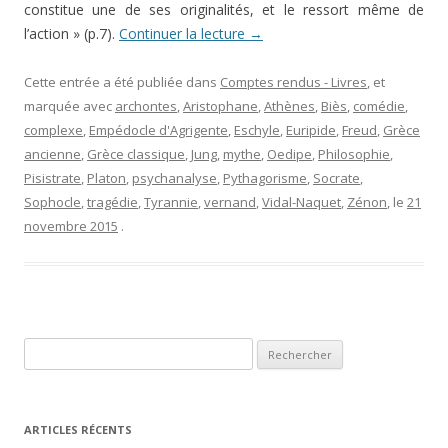
constitue une de ses originalités, et le ressort même de
l’action » (p.7).
Continuer la lecture
→
Cette entrée a été publiée dans
Comptes rendus - Livres
, et
marquée avec
archontes
,
Aristophane
,
Athènes
,
Biès
,
comédie
,
complexe
,
Empédocle d'Agrigente
,
Eschyle
,
Euripide
,
Freud
,
Grèce
ancienne
,
Grèce classique
,
Jung
,
mythe
,
Oedipe
,
Philosophie
,
Pisistrate
,
Platon
,
psychanalyse
,
Pythagorisme
,
Socrate
,
Sophocle
,
tragédie
,
Tyrannie
,
vernand
,
Vidal-Naquet
,
Zénon
, le
21
novembre 2015
.
Rechercher :
ARTICLES RÉCENTS