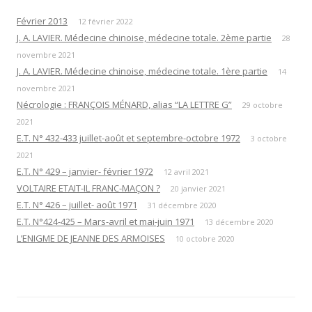
Février 2013
12 février 2022
J. A. LAVIER. Médecine chinoise, médecine totale. 2ème partie
28
novembre 2021
J. A. LAVIER. Médecine chinoise, médecine totale. 1ère partie
14
novembre 2021
Nécrologie : FRANÇOIS MÉNARD, alias “LA LETTRE G”
29 octobre
2021
E.T. N° 432-433 juillet-août et septembre-octobre 1972
3 octobre
2021
E.T. N° 429 – janvier- février 1972
12 avril 2021
VOLTAIRE ETAIT-IL FRANC-MAÇON ?
20 janvier 2021
E.T. N° 426 – juillet- août 1971
31 décembre 2020
E.T. N°424-425 – Mars-avril et mai-juin 1971
13 décembre 2020
L’ENIGME DE JEANNE DES ARMOISES
10 octobre 2020