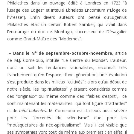
Philalethes dans un ouvrage édité à Londres en 1723 “à
l’usage des Loges” et intitulé Ebrielatis Encomium (“Eloge de
l’ivresse”). Enfin divers auteurs ont pensé qu’Eugenius
Philalethes était un certain Robert Samber, qui vivait dans
l’entourage du duc de Montagu, successeur de Désagulier
comme Grand-Maître des “Modernes”.
– Dans le N° de septembre-octobre-novembre
, article
de M.J. Corneloup, intitulé “Le Centre du Monde”. L’auteur,
dont on sait les tendances rationalistes, reconnaît très
franchement qu’en l’espace d’une génération, une évolution
s’est produite dans les milieux “cultivés” : alors qu’au début de
notre siècle, les “spiritualistes” y étaient considérés comme
des “originaux” ou même comme des “faibles d’esprit”, ce
sont maintenant les matérialistes qui font figure d'”attardés”
et de
mini habentes
. M. Corneloup est d’ailleurs aussi sévère
pour les “forcenés du scientisme” que pour les
“mousquetaires du néo-spiritualisme”. Mais il est visible que
ses sympathies vont tout de même aux premiers : en effet, il