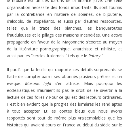
le titulaire est un des barons de la finance juive. Une telle
organisation nécessite des fonds importants. Ils sont fournis
par la contrebande en matière de soieries, de bijouterie,
d’alcools, de stupéfiants, et aussi par d’autres ressources,
telles que la traite des blanches, les banqueroutes
frauduleuses et le pillage des maisons incendiées. Une active
propagande en faveur de la Maçonnerie s’exerce au moyen
de la littérature pornographique, anarchiste et nihiliste, et
aussi par les “cercles fraternels ” tels que le
Rotary
“.
Il paraît que la feuille qui rapporte ces détails surprenants se
flatte de compter parmi ses abonnés plusieurs prêtres et un
évêque.
Masonic light
s’en attriste. Mais pourquoi les
ecclésiastiques n’auraient-ils pas le droit de se divertir à la
lecture de ces folies ? Pour ce qui est des lecteurs ordinaires,
il est bien évident que le progrès des lumières les rend aptes
à tout accepter. Et les contes bleus que nous avons
rapportés sont tout de même plus vraisemblables que les
histoires qui avaient cours en France au début du siècle sur le