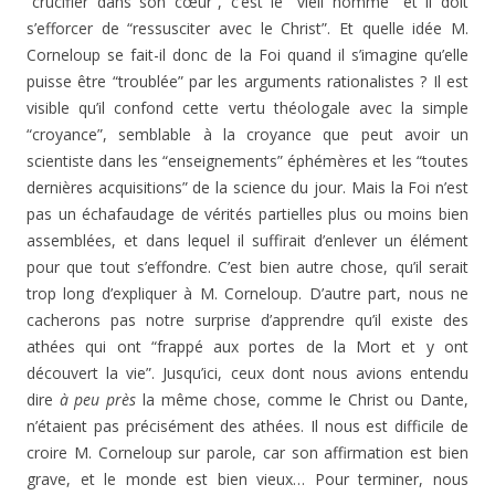
“crucifier dans son cœur”, c’est le “vieil homme” et il doit
s’efforcer de “ressusciter avec le Christ”. Et quelle idée M.
Corneloup se fait-il donc de la Foi quand il s’imagine qu’elle
puisse être “troublée” par les arguments rationalistes ? Il est
visible qu’il confond cette vertu théologale avec la simple
“croyance”, semblable à la croyance que peut avoir un
scientiste dans les “enseignements” éphémères et les “toutes
dernières acquisitions” de la science du jour. Mais la Foi n’est
pas un échafaudage de vérités partielles plus ou moins bien
assemblées, et dans lequel il suffirait d’enlever un élément
pour que tout s’effondre. C’est bien autre chose, qu’il serait
trop long d’expliquer à M. Corneloup. D’autre part, nous ne
cacherons pas notre surprise d’apprendre qu’il existe des
athées qui ont “frappé aux portes de la Mort et y ont
découvert la vie”. Jusqu’ici, ceux dont nous avions entendu
dire
à peu près
la même chose, comme le Christ ou Dante,
n’étaient pas précisément des athées. Il nous est difficile de
croire M. Corneloup sur parole, car son affirmation est bien
grave, et le monde est bien vieux… Pour terminer, nous