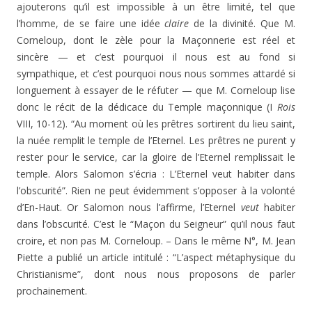
ajouterons qu’il est impossible à un être limité, tel que
l’homme, de se faire une idée
claire
de la divinité. Que M.
Corneloup, dont le zèle pour la Maçonnerie est réel et
sincère — et c’est pourquoi il nous est au fond si
sympathique, et c’est pourquoi nous nous sommes attardé si
longuement à essayer de le réfuter — que M. Corneloup lise
donc le récit de la dédicace du Temple maçonnique (I
Rois
VIII, 10-12). “Au moment où les prêtres sortirent du lieu saint,
la nuée remplit le temple de l’Eternel. Les prêtres ne purent y
rester pour le service, car la gloire de l’Eternel remplissait le
temple. Alors Salomon s’écria : L’Eternel veut habiter dans
l’obscurité”. Rien ne peut évidemment s’opposer à la volonté
d’En-Haut. Or Salomon nous l’affirme, l’Eternel
veut
habiter
dans l’obscurité. C’est le “Maçon du Seigneur” qu’il nous faut
croire, et non pas M. Corneloup. – Dans le même N°, M. Jean
Piette a publié un article intitulé : “L’aspect métaphysique du
Christianisme”, dont nous nous proposons de parler
prochainement.