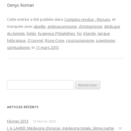
Denys Roman
Cette entrée a été publiée dans
Comptes rendus - Revues
, et
marquée avec
abeille
,
antimaçonnisme
,
christianisme
,
dédicace
du temple
,
Debir
,
Eugenius Philalethes
,
foi
,
Irlande
,
langue
hébraïque
,
O'connel
,
Rose-Croix
,
rosicrucianisme
,
scientisme
,
spiritualisme
, le
11 mars 2015
.
Rechercher :
ARTICLES RÉCENTS
Février 2013
12 février 2022
J. A. LAVIER. Médecine chinoise, médecine totale. 2ème partie
28