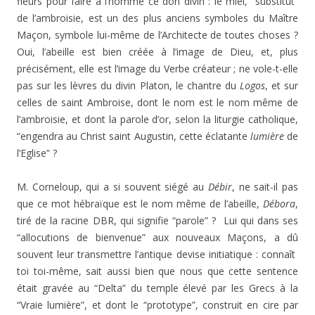
fleurs pour faire à l’homme ce don divin : le miel, “substitut”
de l’ambroisie, est un des plus anciens symboles du Maître
Maçon, symbole lui-même de l’Architecte de toutes choses ?
Oui, l’abeille est bien créée à l’image de Dieu, et, plus
précisément, elle est l’image du Verbe créateur ; ne vole-t-elle
pas sur les lèvres du divin Platon, le chantre du
Logos
, et sur
celles de saint Ambroise, dont le nom est le nom même de
l’ambroisie, et dont la parole d’or, selon la liturgie catholique,
“engendra au Christ saint Augustin, cette éclatante
lumière
de
l’Eglise” ?
M. Corneloup, qui a si souvent siégé au
Débir
, ne sait-il pas
que ce mot hébraïque est le nom même de l’abeille,
Débora
,
tiré de la racine DBR, qui signifie “parole” ? Lui qui dans ses
“allocutions de bienvenue” aux nouveaux Maçons, a dû
souvent leur transmettre l’antique devise initiatique : connaît
toi toi-même, sait aussi bien que nous que cette sentence
était gravée au “Delta” du temple élevé par les Grecs à la
“Vraie lumière”, et dont le “prototype”, construit en cire par