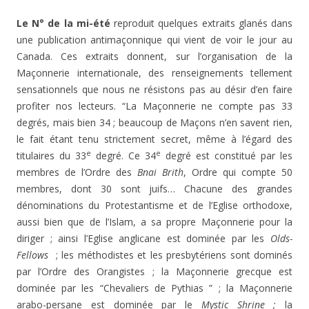
Le N° de la mi-été
reproduit quelques extraits glanés dans
une publication antimaçonnique qui vient de voir le jour au
Canada. Ces extraits donnent, sur l’organisation de la
Maçonnerie internationale, des renseignements tellement
sensationnels que nous ne résistons pas au désir d’en faire
profiter nos lecteurs. “La Maçonnerie ne compte pas 33
degrés, mais bien 34 ; beaucoup de Maçons n’en savent rien,
le fait étant tenu strictement secret, même à l’égard des
e
e
titulaires du 33
degré. Ce 34
degré est constitué par les
membres de l’Ordre des
Bnai Brith
, Ordre qui compte 50
membres, dont 30 sont juifs… Chacune des grandes
dénominations du Protestantisme et de l’Eglise orthodoxe,
aussi bien que de l’Islam, a sa propre Maçonnerie pour la
diriger ; ainsi l’Eglise anglicane est dominée par les
Olds-
Fellows
; les méthodistes et les presbytériens sont dominés
par l’Ordre des Orangistes ; la Maçonnerie grecque est
dominée par les “Chevaliers de Pythias ” ; la Maçonnerie
arabo-persane est dominée par le
Mystic Shrine ;
la