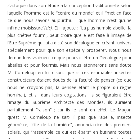
s’attaque dans son étude à la conception traditionnelle selon
laquelle l’homme est le “centre du monde” et il “met en face
ce que nous savons aujourd’hui : que l’homme n’est qu’une
infime moisissure”
(sic)
. Et il ajoute : “La plus humble abeille, la
plus chétive fourmi, peut croire qu’elle est faite à l’image de
l’Etre Suprême qui lui a dicté son décalogue en créant l’univers
spécialement pour que son espèce y prospère”. Nous nous
demandons vraiment ce que pourrait être un Décalogue pour
abeilles et pour fourmis. Mais nous étonnerons sans doute
M. Corneloup en lui disant que si ces estimables insectes
constructeurs étaient doués de la faculté de penser (ce que
nous ne croyons pas, la pensée étant le propre du règne
hominal), et si, dans leurs cogitations, ils se figuraient être
l’image du Suprême Architecte des Mondes, ils auraient
parfaitement “raison” ; car ils le sont en effet. Le Maçon
qu’est M. Corneloup ne sait- il pas que l’abeille, insecte
géomètre, “fille de la Lumière”, annonciatrice des premiers
soleils, qui “rassemble ce qui est épars” en butinant toutes