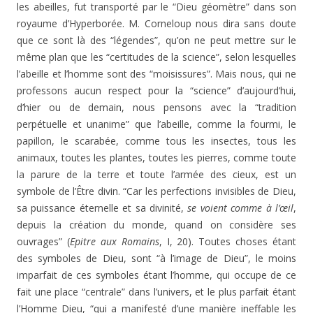
les abeilles, fut transporté par le “Dieu géomètre” dans son
royaume d’Hyperborée. M. Corneloup nous dira sans doute
que ce sont là des “légendes”, qu’on ne peut mettre sur le
même plan que les “certitudes de la science”, selon lesquelles
l’abeille et l’homme sont des “moisissures”. Mais nous, qui ne
professons aucun respect pour la “science” d’aujourd’hui,
d’hier ou de demain, nous pensons avec la “tradition
perpétuelle et unanime” que l’abeille, comme la fourmi, le
papillon, le scarabée, comme tous les insectes, tous les
animaux, toutes les plantes, toutes les pierres, comme toute
la parure de la terre et toute l’armée des cieux, est un
symbole de l’Être divin. “Car les perfections invisibles de Dieu,
sa puissance éternelle et sa divinité,
se voient comme à l’œil
,
depuis la création du monde, quand on considère ses
ouvrages” (
Epitre aux Romains
, I, 20). Toutes choses étant
des symboles de Dieu, sont “à l’image de Dieu”, le moins
imparfait de ces symboles étant l’homme, qui occupe de ce
fait une place “centrale” dans l’univers, et le plus parfait étant
l’Homme Dieu, “qui a manifesté d’une manière ineffable les