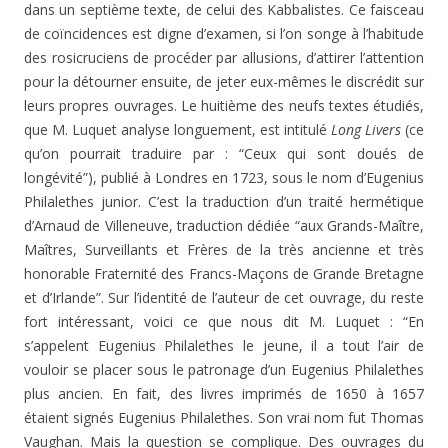
dans un septième texte, de celui des Kabbalistes. Ce faisceau
de coïncidences est digne d’examen, si l’on songe à l’habitude
des rosicruciens de procéder par allusions, d’attirer l’attention
pour la détourner ensuite, de jeter eux-mêmes le discrédit sur
leurs propres ouvrages. Le huitième des neufs textes étudiés,
que M. Luquet analyse longuement, est intitulé
Long Livers
(ce
qu’on pourrait traduire par : “Ceux qui sont doués de
longévité”), publié à Londres en 1723, sous le nom d’Eugenius
Philalethes junior. C’est la traduction d’un traité hermétique
d’Arnaud de Villeneuve, traduction dédiée “aux Grands-Maître,
Maîtres, Surveillants et Frères de la très ancienne et très
honorable Fraternité des Francs-Maçons de Grande Bretagne
et d’Irlande”. Sur l’identité de l’auteur de cet ouvrage, du reste
fort intéressant, voici ce que nous dit M. Luquet : “En
s’appelent Eugenius Philalethes le jeune, il a tout l’air de
vouloir se placer sous le patronage d’un Eugenius Philalethes
plus ancien. En fait, des livres imprimés de 1650 à 1657
étaient signés Eugenius Philalethes. Son vrai nom fut Thomas
Vaughan. Mais la question se complique. Des ouvrages du