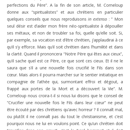
perfections du Père”. A la fin de son article, M. Corneloup
donne aux “spiritualistes” et aux chrétiens en particulier
quelques conseils que nous reproduisons
in extenso
: ” Mon
seul désir est d’aider mon frère néo-spiritualiste à dépouiller
ses métaux, et non de troubler sa foi, quelle qu’elle soit. Si,
par exemple, sa vocation est d’être chrétien, j’applaudirai à ce
qu’il s’y efforce. Mais qu’il soit chrétien dans l’humilité et dans
la clarté. Quand il prononcera “Notre Père qui êtes aux cieux”,
qu’il sache quel est ce Père, ce que sont ces cieux. Et il ne le
saura que s’il a une nouvelle fois crucifié le Fils dans son
cœur. Mais alors il pourra marcher sur le sentier initiatique en
compagnie de l’athée qui, surmontant effroi et dégout, a
frappé aux portes de la Mort et a découvert la Vie”. M.
Corneloup nous croira-t-il si nous lui disons que le conseil de
“Crucifier une nouvelle fois le Fils dans leur cœur” ne peut
être écouté par des chrétiens qu’avec horreur ? Il connaît mal,
ou plutôt il ne connaît pas du tout le christianisme, et c’est
pourquoi nous ne lui en voulons point. Ce qu’un chrétien doit