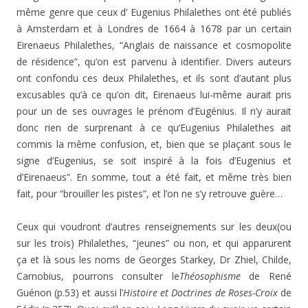
même genre que ceux d’ Eugenius Philalethes ont été publiés
à Amsterdam et à Londres de 1664 à 1678 par un certain
Eirenaeus Philalethes, “Anglais de naissance et cosmopolite
de résidence”, qu’on est parvenu à identifier. Divers auteurs
ont confondu ces deux Philalethes, et ils sont d’autant plus
excusables qu’à ce qu’on dit, Eirenaeus lui-même aurait pris
pour un de ses ouvrages le prénom d’Eugénius. Il n’y aurait
donc rien de surprenant à ce qu’Eugenius Philalethes ait
commis la même confusion, et, bien que se plaçant sous le
signe d’Eugenius, se soit inspiré à la fois d’Eugenius et
d’Eirenaeus”. En somme, tout a été fait, et même très bien
fait, pour “brouiller les pistes”, et l’on ne s’y retrouve guère…
Ceux qui voudront d’autres renseignements sur les deux(ou
sur les trois) Philalethes, “jeunes” ou non, et qui apparurent
ça et là sous les noms de Georges Starkey, Dr Zhiel, Childe,
Carnobius, pourrons consulter le
Théosophisme
de René
Guénon (p.53) et aussi l’
Histoire et Doctrines de Roses-Croix
de