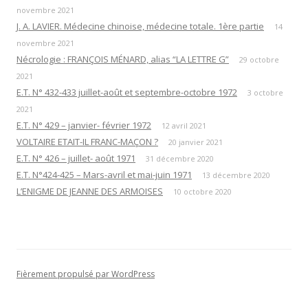
novembre 2021
J. A. LAVIER. Médecine chinoise, médecine totale. 1ère partie
14
novembre 2021
Nécrologie : FRANÇOIS MÉNARD, alias “LA LETTRE G”
29 octobre
2021
E.T. N° 432-433 juillet-août et septembre-octobre 1972
3 octobre
2021
E.T. N° 429 – janvier- février 1972
12 avril 2021
VOLTAIRE ETAIT-IL FRANC-MAÇON ?
20 janvier 2021
E.T. N° 426 – juillet- août 1971
31 décembre 2020
E.T. N°424-425 – Mars-avril et mai-juin 1971
13 décembre 2020
L’ENIGME DE JEANNE DES ARMOISES
10 octobre 2020
Fièrement propulsé par WordPress