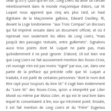
Sédir (p.357). Quoi qu’il en soi ;
Long Livers
du avoir un certain
retentissement dans le monde maçonnique d’alors, car M.
Luquet nous apprend que cinq ans plus tard, un haut
dignitaire de la Maçonnerie galloise, Edward Oackley, fit,
devant la Loge londonienne “aux Trois Compas” un discours
qui fut imprimé ensuite dans un document officiel, et où il
reprenait non seulement les idées de
Long Livers, “
mais
jusqu’à des passages textuels, entre guillemets”. Signalons
aussi trois points dont M. Luquet ne parle pas, mais
qu’évidemment il ne peut ignorer. D’abord, s’il est bien vrai
que
Long Livers
ne fait aucunement mention des Roses-Croix,
cet ouvrage n’en est pas moins “signé” par eux, car, dans une
partie de la préface qui précède celle que M. Luquet a
traduite, il est parlé de certaines personnes “dont le nom doit
être rayé pour toujours du livre M.” Il s’agit bien évidemment
du “Livre M.” des Roses-Croix, qu’on a interprété par
Liber
Mundi
ou même par
Mutus Liber
, et qui est le seul livre dans
lequel ils consentaient à lire, eux qui n’écrivent point. Ensuite,
il est fait mention de
Long Livers
et du “Frère” Eugenius