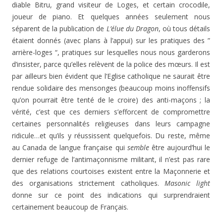
diable Bitru, grand visiteur de Loges, et certain crocodile,
joueur de piano. Et quelques années seulement nous
séparent de la publication de
L’élue du Dragon
, où tous détails
étaient donnés (avec plans à l’appui) sur les pratiques des ”
arrière-loges “, pratiques sur lesquelles nous nous garderons
d’insister, parce qu’elles relèvent de la police des mœurs. Il est
par ailleurs bien évident que l’Eglise catholique ne saurait être
rendue solidaire des mensonges (beaucoup moins inoffensifs
qu’on pourrait être tenté de le croire) des anti-maçons ; la
vérité, c’est que ces derniers s’efforcent de compromettre
certaines personnalités religieuses dans leurs campagne
ridicule…et qu’ils y réussissent quelquefois. Du reste, même
au Canada de langue française qui
semble
être aujourd’hui le
dernier refuge de l’antimaçonnisme militant, il n’est pas rare
que des relations courtoises existent entre la Maçonnerie et
des organisations strictement catholiques.
Masonic light
donne sur ce point des indications qui surprendraient
certainement beaucoup de Français.