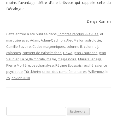
moins l’avantage d’être d’une brièveté qui rappelle celle du
Décalogue.
Denys Roman
Cette entrée a été publiée dans
Comptes rendus - Revues
, et
marquée avec
Adam
,
Adam-Qadmon
,
Alec Mellor
,
astrologie
,
Camille Savoire
,
Codes maçonniques
,
colonne B
,
colonne J
,
colonnes
,
convent de Wilhelmsbad
,
Hawa
,
Jean Chardons
,
Jean
Saunier
,
La règle morale
,
magie
,
magie noire
,
Marius Lepage
,
Pierre Morlière
,
psychanalyse
,
Régime Ecossais rectifié
,
science
psychique
,
Türckheim
,
union des complémentaires
,
Willermoz
, le
25 janvier 2018
.
Rechercher :