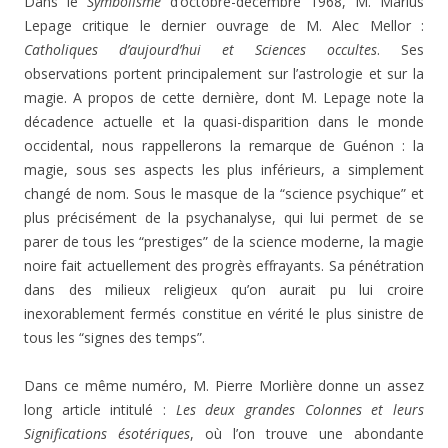
Dans le
Symbolisme
d’octobre-décembre 1968, M. Marius
Lepage critique le dernier ouvrage de M. Alec Mellor :
Catholiques d’aujourd’hui et Sciences occultes
. Ses
observations portent principalement sur l’astrologie et sur la
magie. A propos de cette dernière, dont M. Lepage note la
décadence actuelle et la quasi-disparition dans le monde
occidental, nous rappellerons la remarque de Guénon : la
magie, sous ses aspects les plus inférieurs, a simplement
changé de nom. Sous le masque de la “science psychique” et
plus précisément de la psychanalyse, qui lui permet de se
parer de tous les “prestiges” de la science moderne, la magie
noire fait actuellement des progrès effrayants. Sa pénétration
dans des milieux religieux qu’on aurait pu lui croire
inexorablement fermés constitue en vérité le plus sinistre de
tous les “signes des temps”.
Dans ce même numéro, M. Pierre Morlière donne un assez
long article intitulé :
Les deux grandes Colonnes et leurs
Significations ésotériques
, où l’on trouve une abondante