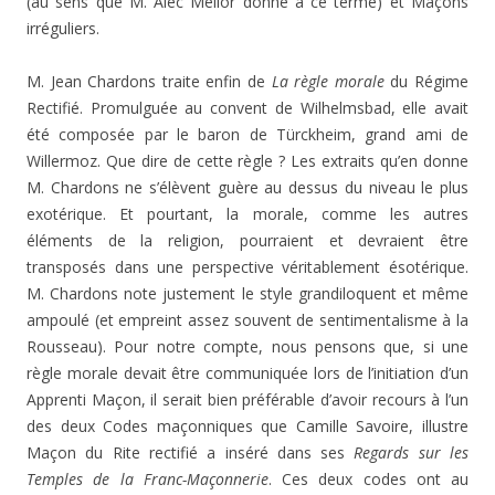
(au sens que M. Alec Mellor donne à ce terme) et Maçons
irréguliers.
M. Jean Chardons traite enfin de
La règle morale
du Régime
Rectifié. Promulguée au convent de Wilhelmsbad, elle avait
été composée par le baron de Türckheim, grand ami de
Willermoz. Que dire de cette règle ? Les extraits qu’en donne
M. Chardons ne s’élèvent guère au dessus du niveau le plus
exotérique. Et pourtant, la morale, comme les autres
éléments de la religion, pourraient et devraient être
transposés dans une perspective véritablement ésotérique.
M. Chardons note justement le style grandiloquent et même
ampoulé (et empreint assez souvent de sentimentalisme à la
Rousseau). Pour notre compte, nous pensons que, si une
règle morale devait être communiquée lors de l’initiation d’un
Apprenti Maçon, il serait bien préférable d’avoir recours à l’un
des deux Codes maçonniques que Camille Savoire, illustre
Maçon du Rite rectifié a inséré dans ses
Regards sur les
Temples de la Franc-Maçonnerie
. Ces deux codes ont au