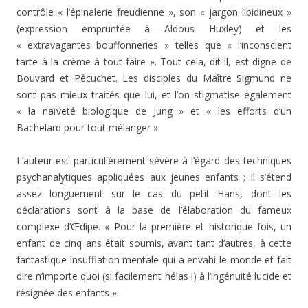
contrôle « l’épinalerie freudienne », son « jargon libidineux »
(expression empruntée à Aldous Huxley) et les
« extravagantes bouffonneries » telles que « l’inconscient
tarte à la crème à tout faire ». Tout cela, dit-il, est digne de
Bouvard et Pécuchet. Les disciples du Maître Sigmund ne
sont pas mieux traités que lui, et l’on stigmatise également
« la naïveté biologique de Jung » et « les efforts d’un
Bachelard pour tout mélanger ».
L’auteur est particulièrement sévère à l’égard des techniques
psychanalytiques appliquées aux jeunes enfants ; il s’étend
assez longuement sur le cas du petit Hans, dont les
déclarations sont à la base de l’élaboration du fameux
complexe d’Œdipe. « Pour la première et historique fois, un
enfant de cinq ans était soumis, avant tant d’autres, à cette
fantastique insufflation mentale qui a envahi le monde et fait
dire n’importe quoi (si facilement hélas !) à l’ingénuité lucide et
résignée des enfants ».