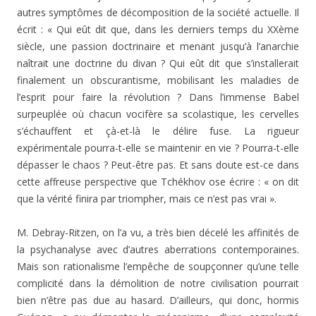
autres symptômes de décomposition de la société actuelle. Il
écrit : « Qui eût dit que, dans les derniers temps du XXème
siècle, une passion doctrinaire et menant jusqu’à l’anarchie
naîtrait une doctrine du divan ? Qui eût dit que s’installerait
finalement un obscurantisme, mobilisant les maladies de
l’esprit pour faire la révolution ? Dans l’immense Babel
surpeuplée où chacun vocifère sa scolastique, les cervelles
s’échauffent et çà-et-là le délire fuse. La rigueur
expérimentale pourra-t-elle se maintenir en vie ? Pourra-t-elle
dépasser le chaos ? Peut-être pas. Et sans doute est-ce dans
cette affreuse perspective que Tchékhov ose écrire : « on dit
que la vérité finira par triompher, mais ce n’est pas vrai ».
M. Debray-Ritzen, on l’a vu, a très bien décelé les affinités de
la psychanalyse avec d’autres aberrations contemporaines.
Mais son rationalisme l’empêche de soupçonner qu’une telle
complicité dans la démolition de notre civilisation pourrait
bien n’être pas due au hasard. D’ailleurs, qui donc, hormis