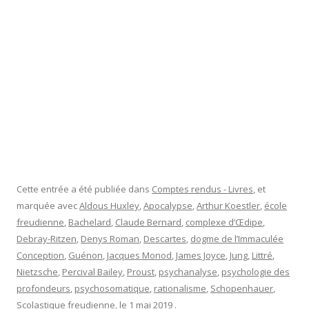
Cette entrée a été publiée dans
Comptes rendus - Livres
, et
marquée avec
Aldous Huxley
,
Apocalypse
,
Arthur Koestler
,
école
freudienne
,
Bachelard
,
Claude Bernard
,
complexe d’Œdipe
,
Debray-Ritzen
,
Denys Roman
,
Descartes
,
dogme de l’Immaculée
Conception
,
Guénon
,
Jacques Monod
,
James Joyce
,
Jung
,
Littré
,
Nietzsche
,
Percival Bailey
,
Proust
,
psychanalyse
,
psychologie des
profondeurs
,
psychosomatique
,
rationalisme
,
Schopenhauer
,
Scolastique freudienne
, le
1 mai 2019
.