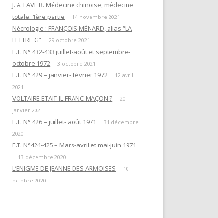
EN ATTENDANT L’HEURE DE LA
J. A. LAVIER. Médecine chinoise, médecine
« QUESTIONS DE RITUELS »
PUISSANCE DES TÉNÈBRES
totale. 1ère partie
SUIVANT L’ŒUVRE DE R. GUÉNON
14 novembre 2021
Nécrologie : FRANÇOIS MÉNARD, alias “LA
ET SES LETTRES À M. MAUGY / D.
LES DOUZE TRAVAUX D’HERCULE
LETTRE G”
ROMAN.
29 octobre 2021
E.T. N° 432-433 juillet-août et septembre-
NOTE 4« RENÉ GUÉNON ET LA
octobre 1972
3 octobre 2021
LETTRE G »
E.T. N° 429 – janvier- février 1972
12 avril
2021
NOTE 3 : « DU TEMPLE À LA
VOLTAIRE ETAIT-IL FRANC-MAÇON ?
20
MAÇONNERIE PAR L’HERMÉTISME
janvier 2021
CHRÉTIEN »
E.T. N° 426 – juillet- août 1971
31 décembre
2020
NOTE 1 : “PYTHAGORISME ET
E.T. N°424-425 – Mars-avril et mai-juin 1971
MAÇONNERIE”
13 décembre 2020
AVERTISSEMENT
L’ENIGME DE JEANNE DES ARMOISES
10
octobre 2020