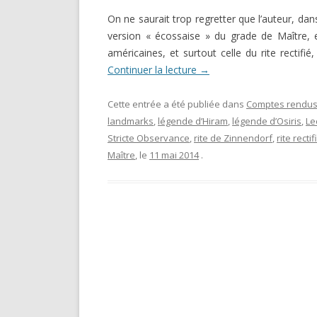
DARKNESS VISIBLE PARTIE 1
On ne saurait trop regretter que l’auteur, d
RENÉ GUÉNON LI
COMPTE RENDU E.T. N° 500
version « écossaise » du grade de Maître, et
MULTITUDE ( I 
américaines, et surtout celle du rite rectifié
MISES EN GARD
LE RITUEL EN MAÇONNERIE
Continuer la lecture
→
SUR UN ARTICLE
L’ARCHE VIVANTE DES SYMBOLES
Cette entrée a été publiée dans
Comptes rendus 
landmarks
,
légende d’Hiram
,
légende d’Osiris
,
Le
Stricte Observance
,
rite de Zinnendorf
,
rite rectif
Maître
, le
11 mai 2014
.