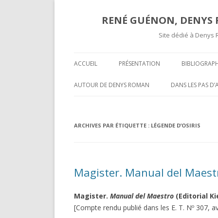
RENÉ GUÉNON, DENYS R
Site dédié à Denys 
ACCUEIL
PRÉSENTATION
BIBLIOGRAPH
TEXTES ET A
AUTOUR DE DENYS ROMAN
DANS LES PAS D
COMPTES RE
OPÉRATIVITÉ ET MAÇONNERIE
SUR UNE « COR
SPÉCULATIVE ( II )
INÉDITE » DE R
COMPTES R
ARCHIVES PAR ÉTIQUETTE :
LÉGENDE D’OSIRIS
MARCEL MAUGY 
A L’ATTENTION DE NOS LECTEURS
MYSTIFICATION,
VOLUMES P
HISPANOPHONES
TOURS ET PUIS 
Magister. Manual del Maest
OPÉRATIVITÉ ET MAÇONNERIE
UNE GROSSIÈRE
SPÉCULATIVE ( I )
RENÉ GUÉNON LI
Magister.
Manual del Maestro
(Editorial Ki
DARKNESS VISIBLE PARTIE 2
MULTITUDE ( II )
[Compte rendu publié dans les E. T. Nº 307, av
T-ON ?